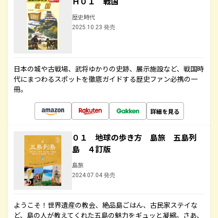
Ｈ０１ 戦国
歴史時代
2025.10.23 発売
日本の城や古戦場、武将ゆかりの史跡、展示施設など、戦国時
代にまつわるスポットを徹底ガイドする歴史ファン必携の一
冊。
詳細を見る
０１ 地球の歩き方 島旅 五島列
島 ４訂版
島旅
2024.07.04 発売
ようこそ！世界遺産の教会、絶品島ごはん、古民家ステイな
ど、島の人が教えてくれた五島の魅力をギュッと凝縮。さあ、