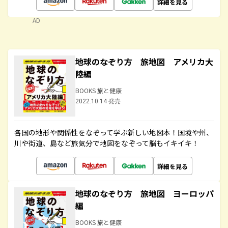
詳細を見る
AD
地球のなぞり方 旅地図 アメリカ大
陸編
BOOKS 旅と健康
2022.10.14 発売
各国の地形や関係性をなぞって学ぶ新しい地図本！国境や州、
川や街道、島など旅気分で地図をなぞって脳もイキイキ！
詳細を見る
地球のなぞり方 旅地図 ヨーロッパ
編
BOOKS 旅と健康