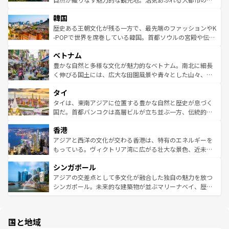
っている。訪れるたびに新しい発見と感動が待っているハ
ービーフなどの食文化も豊かで、美味しいものであふれて
北やノスタルジックな町並みが人気な九份（ジォウフェ
ワイを、存分に味わってほしい。 なお、新着のハワイ情報
韓国
いる。アクティビティも充実しており、サーフィンやダイ
ン）、静ひつな山岳地帯である台湾東部など、都市の喧騒
は
コンテンツ一覧
を参照してほしい。
ビング、ハイキングなど、アウトドア好きにはたまらな
と山間の静けさが共存しており、訪れる人に新しい発見と
歴史ある王朝文化が残る一方で、最先端のファッションやK
い。オーストラリアの多彩な魅力を存分に味わいつくそ
驚きをもたらしてくれる。また、奥深い台湾の食文化も魅
-POPで世界を席巻している韓国。首都ソウルの宮殿や伝統
う。 なお、新着のオーストラリア情報は
コンテンツ一覧
を
力で、夜市などの屋台グルメから高級料理、ヘルシーで美
家屋が並ぶエリアでは韓国の歴史と文化に浸ることがで
参照してほしい。
ベトナム
容にもいいと評判のスイーツなど、バラエティ豊かな料理
き、地方に足を延ばせば四季折々の自然美を楽しむことが
が味わえる。 なお、新着の台湾情報は
コンテンツ一覧
を参
できる。そして、キムチや焼肉、絶品のストリートフード
豊かな自然と多様な文化が魅力的なベトナム。南北に細長
照してほしい。
まで、さまざまな韓国料理が待っている。夜には、韓国な
く伸びる国土には、広大な田園風景や青々とした山々、世
らではのナイトライフも堪能できる。あたたかいホスピタ
界遺産に登録された壮大な自然景観が点在し、都市部では
タイ
リティに包まれながら、韓国の多彩な魅力を心ゆくまで味
急速な発展と共に伝統が息づく。ハノイの古い町並みやホ
わってみてほしい。 なお、新着の韓国情報は
コンテンツ一
ーチミン市のフランス統治時代の建物も、独特の雰囲気を
タイは、東南アジアに位置する豊かな自然と歴史が息づく
覧
を参照してほしい。
醸し出している。また、バラエティの豊かさとおいしさで
国だ。首都バンコクは高層ビルが立ち並ぶ一方、伝統的な
世界中の食通を魅了してやまないベトナム料理も魅力のひ
寺院や市場がいたるところに点在し、古きよき文化と現代
香港
とつ。フォーやバインミー、ベトナムコーヒーなどは、ぜ
の活気が交差している。北部ではチェンマイなどの山岳地
ひ現地で味わいたい。どの地域を訪れてもあたたかい人々
帯で自然と触れ合い、南部ではプーケットやクラビの美し
アジアと西洋の文化が交わる香港は、特有のエネルギーを
が旅行者を迎えてくれるので、きっと忘れられない旅にな
いビーチでリゾート気分を楽しむことができる。タイ料理
もっている。ヴィクトリア湾に広がる壮大な景色、近未来
るはずだ。 なお、新着のベトナム情報は
コンテンツ一覧
を
は世界的に有名で、屋台から高級レストランまで味覚を刺
的なアートスポット、そして歴史と現代が融合した町並
参照してほしい。
シンガポール
激する。気候は一年中温暖で、どの季節にも異なる楽しみ
み、どこを訪れても感動するはず。観光スポットが密集し
が待っている。親しみやすいタイの人々、仏教を中心とし
ており、効率よく見どころを回れるのも魅力。息をのむよ
アジアの交差点として多文化が融合した独自の魅力を放つ
た文化、そして多様な観光資源が、訪れる旅人を魅了し続
うな絶景から文化的な体験まで、香港を存分に楽しみ尽く
シンガポール。未来的な建築物が並ぶマリーナベイ、歴史
ける。 なお、新着のタイ情報は
コンテンツ一覧
を参照して
そう。 なお、新着の香港情報は
コンテンツ一覧
を参照して
と伝統を感じられるエスニックタウン、多数の緑豊かな公
ほしい。
ほしい。
園や自然保護区など、自然が調和した近代的な景観と文化
の多様性あふれるカラフルな町は、どこを歩いても新しい
国と地域
発見がある。さらに、治安のよさや充実した公共交通機関