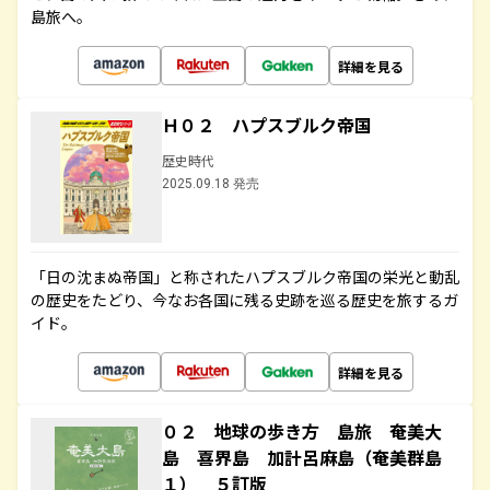
島旅へ。
詳細を見る
Ｈ０２ ハプスブルク帝国
歴史時代
2025.09.18 発売
「日の沈まぬ帝国」と称されたハプスブルク帝国の栄光と動乱
の歴史をたどり、今なお各国に残る史跡を巡る歴史を旅するガ
イド。
詳細を見る
０２ 地球の歩き方 島旅 奄美大
島 喜界島 加計呂麻島（奄美群島
１） ５訂版