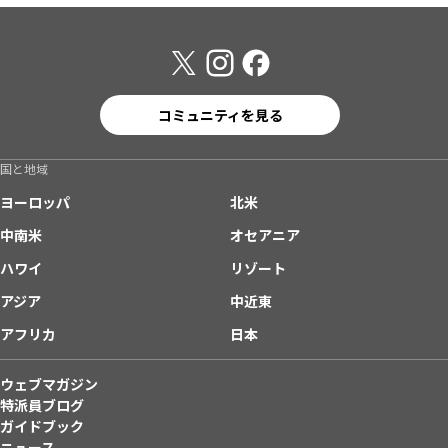
コミュニティを見る
国と地域
ヨーロッパ
北米
中南米
オセアニア
ハワイ
リゾート
アジア
中近東
アフリカ
日本
ウェブマガジン
特派員ブログ
ガイドブック
ニュース