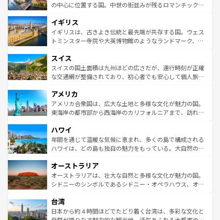
ンテンツ一覧
を参照してほしい。
から魅了する。また、フランスは美食の国としても知ら
の中心に位置する国。中世の街並みが残るロマンチック街
れ、フランス料理はユネスコ無形文化遺産にも登録されて
道から、未来を先取りするようなモダンな都市まで多様な
イギリス
いる。シャンパンの発祥地であるランス、プロヴァンスの
顔を持つこの国は、どこを歩いても飽きることがない。ベ
香り高いラベンダー畑など、多彩な楽しみ方が可能だ。さ
ルリンの文化的活気、バイエルン州のアルプスの絶景、そ
イギリスは、古きよき伝統と最先端が共存する国。ウェス
らに、パリ以外の地域にも魅力が溢れており、どの街角に
してライン川沿いのワイン畑といった風景は必見。ビール
トミンスター寺院や大英博物館のようなランドマーク、歴
も豊かな歴史と文化が息づいている。パリ以外の個性あふ
とソーセージを味わいながら地元の人と過ごす楽しい時間
史ある大学都市、美しい丘陵地帯や牧歌的な風景など、エ
れる地方に足を運ぶとそれぞれで全く異なる文化を体験で
スイス
は、お酒好きな人にはぜひ体験してほしい。 なお、新着の
リアごとに異なる魅力がある。また、優雅なアフタヌーン
きるだろう。 なお、新着のフランス情報は
コンテンツ一覧
ドイツ情報は
コンテンツ一覧
を参照してほしい。
ティー、ビール好きにはたまらない英国パブ、サッカー観
スイスの国土面積は九州ほどの広さだが、運行時刻が正確
を参照してほしい。
戦など、本場だからこそできる体験も豊富。イギリスを旅
な交通網が整備されており、初心者でも安心して個人旅行
して楽しみつくそう。 なお、新着のイギリス情報は
コンテ
を楽しめる。日本同様に時刻表どおりの旅が可能だ。中世
アメリカ
ンツ一覧
を参照してほしい。
の建物がそのまま残る町や、スイスならではのユニークな
博物館もあり、アルプス観光だけでなく町歩きも満喫する
アメリカ合衆国は、広大な土地と多様な文化が魅力の国。
ことができる。国民の所得が高いため物価も高いが、旅行
東海岸の都市部から西海岸のカリフォルニアまで、訪れる
者向けの交通パス提供のサービスもあり、うまく活用すれ
場所ごとに異なる風景と体験が待っている。ニューヨーク
ハワイ
ば市内交通費無料で観光を楽しむこともできる。 なお、新
のような巨大都市は、観光、ショッピング、エンターテイ
着のスイス情報は
コンテンツ一覧
を参照してほしい。
ンメントが詰まった刺激的なスポットだ。一方、アメリカ
年間を通じて温暖な気候に恵まれ、多くの島で構成される
西部には大自然が広がり、グランドキャニオンやイエロー
ハワイは、どの島も独自の魅力をもっている。大自然の神
ストーン国立公園といった絶景が堪能できる。さらに、南
秘を感じたいなら、火山が生み出した壮大な景観を誇るハ
オーストラリア
部のニューオーリンズでは、音楽と美食が融合した独特の
ワイ島は見逃せない。また、定番の観光地といえばオアフ
文化が魅力。旅行者はアメリカの各地域で異なる魅力を楽
島だが、静かな自然を求めるならマウイ島やカウアイ島が
オーストラリアは、壮大な自然と多様な文化が魅力の国。
しみながら、その多様性と豊かな歴史を感じることができ
おすすめ。エメラルドグリーンに輝く海をはじめ、豊かな
シドニーのシンボルであるシドニー・オペラハウス、オー
るだろう。車でのロードトリップや列車の旅も、アメリカ
文化や歴史が息づいている。「アロハスピリット」と呼ば
ストラリア東海岸北部に広がる大サンゴ礁地帯グレートバ
ならではの贅沢な旅のスタイルだ。 なお、新着のアメリカ
台湾
れるおもてなしの心で訪れる人々を迎えてくれるハワイの
リアリーフや大陸中央部にそびえるウルル（エアーズロッ
情報は
コンテンツ一覧
を参照してほしい。
人々、おいしいローカルフードやハワイアンミュージッ
ク）、タスマニアの美しい原生林やケアンズの熱帯雨林な
日本から約４時間ほどでたどり着く台湾は、多彩な文化と
ク、伝統的なフラダンスなど、すべてがハワイの魅力を彩
ど、見どころがたくさん。また、カフェやワイン、オージ
自然が織りなす魅力的な観光地。活気あふれる大都市の台