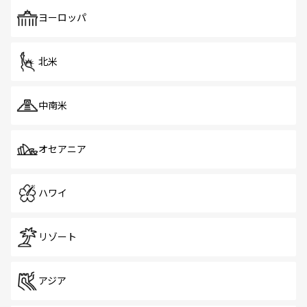
も、旅行者にとっては魅力的なポイント。グルメも豊富
で、ホーカーズは地元の風情を楽しめる外せないスポット
ヨーロッパ
だ。訪れる人を飽きさせないシンガポールで、多様な魅力
を体感しよう。 なお、新着のシンガポール情報は
コンテン
ツ一覧
を参照してほしい。
北米
中南米
オセアニア
ハワイ
リゾート
アジア