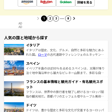
詳細を見る
…
1
2
3
8
AD
AD
人気の国と地域から探す
イタリア
イタリアは歴史、文化、グルメ、自然と多彩な魅力にあふ
れた国。
ローマ
の古代遺跡やフィレンツェのルネッサンス
美術、ヴェネツィアの運河など、歴史あるスポットはもち
スペイン
ろん、トスカーナの美しい田園風景やアマルフィ海岸の絶
景など、自然景観も見逃せない。観光の合間には、本場の
イベリア半島のほぼ80％を占めるスペインは、太陽が降り
ピザやパスタなど、絶品のイタリア料理を堪能することも
注ぐ地中海沿岸から雄大なピレネー山脈まで、多彩な自然
できる。朝目覚めてから夜眠るまで、すべての瞬間を楽し
と文化が詰まったヨーロッパ屈指の旅行先だ。多様な地域
フランスの基本情報と観光ガイド・有名観光スポ
ませてくれるイタリアで、忘れられない旅をしてみよう！
文化が根付くこの国では、情熱的なフラメンコ、熱気あふ
なお、新着のイタリア情報は
コンテンツ一覧
を参照してほ
れる闘牛、そして美味しいタパスが生活の一部となってい
ット
しい。
る。首都マドリードの洗練された雰囲気や、バルセロナの
フランスは、世界中の旅行者を魅了し続けるヨーロッパ屈
アートに溢れた街角から、地方では古代ローマ遺跡や中世
指の観光地だ。首都パリのエッフェル塔やルーブル美術館
の城塞都市、穏やかなビーチリゾートまで多彩な表情を見
といった象徴的なスポットから、田舎町の古風な美しさま
せる。地方によって風土や気候が異なるスペインはその個
ドイツ
で、幅広い魅力が詰まっている。華麗な宮殿、歴史的な大
性で訪れる人を魅了する。 なお、新着のスペイン情報は
コ
聖堂、美しいビーチ、そして豊かな自然が、訪れる者を心
ドイツは、豊かな歴史と多彩な文化が交差するヨーロッパ