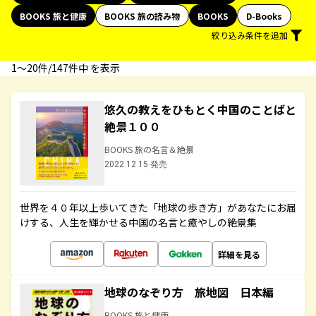
BOOKS 旅と健康
BOOKS 旅の読み物
BOOKS
D-Books
絞り込み条件を追加
1〜20件/147件中 を表示
悠久の教えをひもとく中国のことばと
絶景１００
BOOKS 旅の名言＆絶景
2022.12.15 発売
世界を４０年以上歩いてきた「地球の歩き方」があなたにお届
けする、人生を輝かせる中国の名言と癒やしの絶景集
詳細を見る
地球のなぞり方 旅地図 日本編
BOOKS 旅と健康