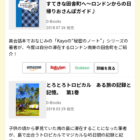
すてきな田舎町へ～ロンドンからの日
帰りおさんぽガイド♪
D-Books
2018.07.26 発売
英会話本でおなじみの「Kayoの“秘密のノート”」シリーズの
著者が、今度は自分の滞在するロンドン南東の田舎町をご紹
介！
詳細を見る
とろとろトロピカル ある旅の記録と
記憶。 第1巻
D-Books
2018.03.29 発売
子供の頃から夢見ていた南の島に滞在することになった筆者
が、島で出合うトロピカルでマジカルな45日間の記録と記