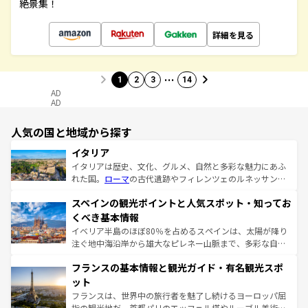
絶景集！
詳細を見る
…
1
2
3
14
AD
AD
人気の国と地域から探す
イタリア
イタリアは歴史、文化、グルメ、自然と多彩な魅力にあふ
れた国。
ローマ
の古代遺跡やフィレンツェのルネッサンス
美術、ヴェネツィアの運河など、歴史あるスポットはもち
スペインの観光ポイントと人気スポット・知ってお
ろん、トスカーナの美しい田園風景やアマルフィ海岸の絶
景など、自然景観も見逃せない。観光の合間には、本場の
くべき基本情報
ピザやパスタなど、絶品のイタリア料理を堪能することも
イベリア半島のほぼ80％を占めるスペインは、太陽が降り
できる。朝目覚めてから夜眠るまで、すべての瞬間を楽し
注ぐ地中海沿岸から雄大なピレネー山脈まで、多彩な自然
ませてくれるイタリアで、忘れられない旅をしてみよう！
と文化が詰まったヨーロッパ屈指の旅行先だ。多様な地域
なお、新着のイタリア情報は
コンテンツ一覧
を参照してほ
フランスの基本情報と観光ガイド・有名観光スポ
文化が根付くこの国では、情熱的なフラメンコ、熱気あふ
しい。
れる闘牛、そして美味しいタパスが生活の一部となってい
ット
る。首都マドリードの洗練された雰囲気や、バルセロナの
フランスは、世界中の旅行者を魅了し続けるヨーロッパ屈
アートに溢れた街角から、地方では古代ローマ遺跡や中世
指の観光地だ。首都パリのエッフェル塔やルーブル美術館