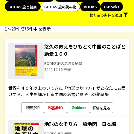
BOOKS 旅と健康
BOOKS 旅の読み物
BOOKS
D-Books
絞り込み条件を追加
1〜20件/276件中 を表示
悠久の教えをひもとく中国のことばと
絶景１００
BOOKS 旅の名言＆絶景
2022.12.15 発売
世界を４０年以上歩いてきた「地球の歩き方」があなたにお届
けする、人生を輝かせる中国の名言と癒やしの絶景集
詳細を見る
地球のなぞり方 旅地図 日本編
BOOKS 旅と健康