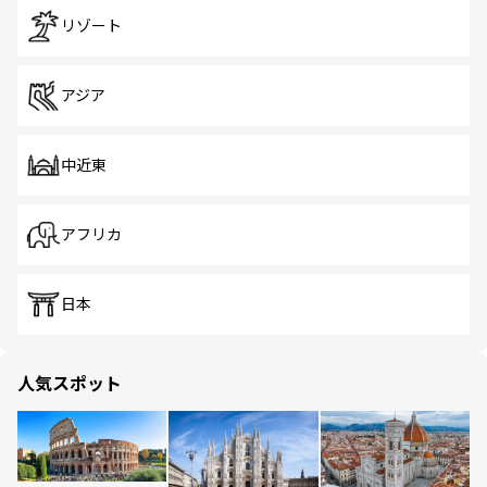
リゾート
アジア
中近東
アフリカ
日本
人気スポット