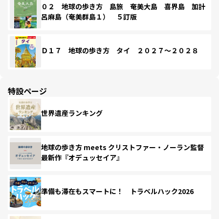
０２ 地球の歩き方 島旅 奄美大島 喜界島 加計
呂麻島（奄美群島１） ５訂版
Ｄ１７ 地球の歩き方 タイ ２０２７～２０２８
特設ページ
世界遺産ランキング
地球の歩き方 meets クリストファー・ノーラン監督
最新作『オデュッセイア』
準備も滞在もスマートに！ トラベルハック2026