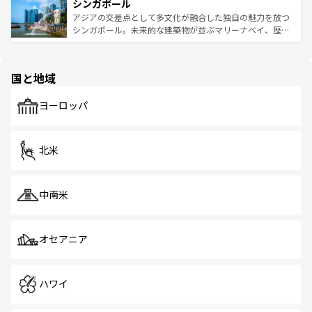
参照してほしい。
シンガポール
激する。気候は一年中温暖で、どの季節にも異なる楽しみ
み、どこを訪れても感動するはず。観光スポットが密集し
が待っている。親しみやすいタイの人々、仏教を中心とし
ており、効率よく見どころを回れるのも魅力。息をのむよ
アジアの交差点として多文化が融合した独自の魅力を放つ
た文化、そして多様な観光資源が、訪れる旅人を魅了し続
うな絶景から文化的な体験まで、香港を存分に楽しみ尽く
シンガポール。未来的な建築物が並ぶマリーナベイ、歴史
ける。 なお、新着のタイ情報は
コンテンツ一覧
を参照して
そう。 なお、新着の香港情報は
コンテンツ一覧
を参照して
と伝統を感じられるエスニックタウン、多数の緑豊かな公
ほしい。
ほしい。
園や自然保護区など、自然が調和した近代的な景観と文化
の多様性あふれるカラフルな町は、どこを歩いても新しい
国と地域
発見がある。さらに、治安のよさや充実した公共交通機関
も、旅行者にとっては魅力的なポイント。グルメも豊富
で、ホーカーズは地元の風情を楽しめる外せないスポット
ヨーロッパ
だ。訪れる人を飽きさせないシンガポールで、多様な魅力
を体感しよう。 なお、新着のシンガポール情報は
コンテン
ツ一覧
を参照してほしい。
北米
中南米
オセアニア
ハワイ