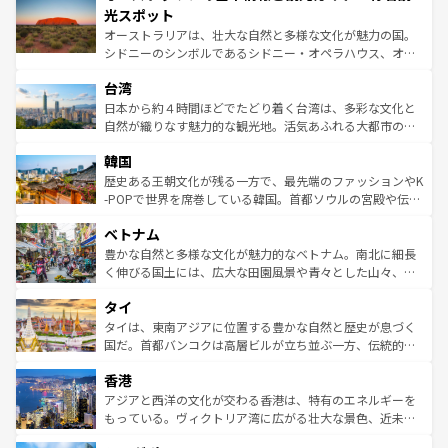
文化が魅力。旅行者はアメリカの各地域で異なる魅力を楽
島だが、静かな自然を求めるならマウイ島やカウアイ島が
光スポット
しみながら、その多様性と豊かな歴史を感じることができ
おすすめ。エメラルドグリーンに輝く海をはじめ、豊かな
オーストラリアは、壮大な自然と多様な文化が魅力の国。
るだろう。車でのロードトリップや列車の旅も、アメリカ
文化や歴史が息づいている。「アロハスピリット」と呼ば
シドニーのシンボルであるシドニー・オペラハウス、オー
ならではの贅沢な旅のスタイルだ。 なお、新着のアメリカ
れるおもてなしの心で訪れる人々を迎えてくれるハワイの
ストラリア東海岸北部に広がる大サンゴ礁地帯グレートバ
情報は
コンテンツ一覧
を参照してほしい。
人々、おいしいローカルフードやハワイアンミュージッ
台湾
リアリーフや大陸中央部にそびえるウルル（エアーズロッ
ク、伝統的なフラダンスなど、すべてがハワイの魅力を彩
ク）、タスマニアの美しい原生林やケアンズの熱帯雨林な
日本から約４時間ほどでたどり着く台湾は、多彩な文化と
っている。訪れるたびに新しい発見と感動が待っているハ
ど、見どころがたくさん。また、カフェやワイン、オージ
自然が織りなす魅力的な観光地。活気あふれる大都市の台
ワイを、存分に味わってほしい。 なお、新着のハワイ情報
ービーフなどの食文化も豊かで、美味しいものであふれて
北やノスタルジックな町並みが人気な九份（ジォウフェ
は
コンテンツ一覧
を参照してほしい。
韓国
いる。アクティビティも充実しており、サーフィンやダイ
ン）、静ひつな山岳地帯である台湾東部など、都市の喧騒
ビング、ハイキングなど、アウトドア好きにはたまらな
と山間の静けさが共存しており、訪れる人に新しい発見と
歴史ある王朝文化が残る一方で、最先端のファッションやK
い。オーストラリアの多彩な魅力を存分に味わいつくそ
驚きをもたらしてくれる。また、奥深い台湾の食文化も魅
-POPで世界を席巻している韓国。首都ソウルの宮殿や伝統
う。 なお、新着のオーストラリア情報は
コンテンツ一覧
を
力で、夜市などの屋台グルメから高級料理、ヘルシーで美
家屋が並ぶエリアでは韓国の歴史と文化に浸ることがで
参照してほしい。
ベトナム
容にもいいと評判のスイーツなど、バラエティ豊かな料理
き、地方に足を延ばせば四季折々の自然美を楽しむことが
が味わえる。 なお、新着の台湾情報は
コンテンツ一覧
を参
できる。そして、キムチや焼肉、絶品のストリートフード
豊かな自然と多様な文化が魅力的なベトナム。南北に細長
照してほしい。
まで、さまざまな韓国料理が待っている。夜には、韓国な
く伸びる国土には、広大な田園風景や青々とした山々、世
らではのナイトライフも堪能できる。あたたかいホスピタ
界遺産に登録された壮大な自然景観が点在し、都市部では
タイ
リティに包まれながら、韓国の多彩な魅力を心ゆくまで味
急速な発展と共に伝統が息づく。ハノイの古い町並みやホ
わってみてほしい。 なお、新着の韓国情報は
コンテンツ一
ーチミン市のフランス統治時代の建物も、独特の雰囲気を
タイは、東南アジアに位置する豊かな自然と歴史が息づく
覧
を参照してほしい。
醸し出している。また、バラエティの豊かさとおいしさで
国だ。首都バンコクは高層ビルが立ち並ぶ一方、伝統的な
世界中の食通を魅了してやまないベトナム料理も魅力のひ
寺院や市場がいたるところに点在し、古きよき文化と現代
香港
とつ。フォーやバインミー、ベトナムコーヒーなどは、ぜ
の活気が交差している。北部ではチェンマイなどの山岳地
ひ現地で味わいたい。どの地域を訪れてもあたたかい人々
帯で自然と触れ合い、南部ではプーケットやクラビの美し
アジアと西洋の文化が交わる香港は、特有のエネルギーを
が旅行者を迎えてくれるので、きっと忘れられない旅にな
いビーチでリゾート気分を楽しむことができる。タイ料理
もっている。ヴィクトリア湾に広がる壮大な景色、近未来
るはずだ。 なお、新着のベトナム情報は
コンテンツ一覧
を
は世界的に有名で、屋台から高級レストランまで味覚を刺
的なアートスポット、そして歴史と現代が融合した町並