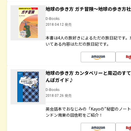
地球の歩き方 ガチ冒険～地球の歩き方
D-Books
2018.04.12 発売
本書は4人の旅好きによるただの旅日記です。
いてある内容はただの旅日記です。
地球の歩き方 カンタベリーと周辺のす
んぽガイド♪
D-Books
2018.07.26 発売
英会話本でおなじみの「Kayoの“秘密のノー
ンドン南東の田舎町をご紹介！