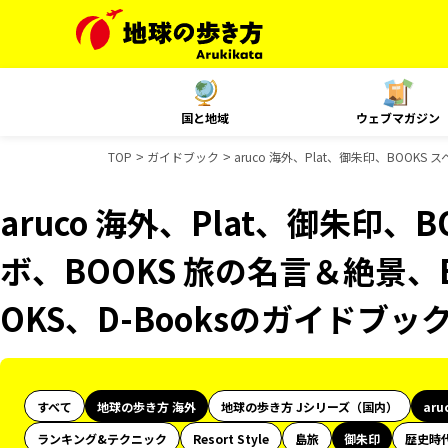
国と地域
ウェブマガジン
TOP
ガイドブック
aruco 海外、Plat、御朱印、BOOK
aruco 海外、Plat、御朱印、
ボ、BOOKS 旅の名言＆絶景、
OKS、D-Booksのガイドブッ
すべて
地球の歩き方 海外
地球の歩き方 Jシリーズ（国内）
aru
ランキング&テクニック
Resort Style
島旅
御朱印
歴史時