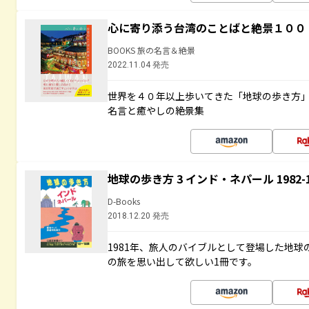
心に寄り添う台湾のことばと絶景１００
BOOKS 旅の名言＆絶景
2022.11.04 発売
世界を４０年以上歩いてきた「地球の歩き方
名言と癒やしの絶景集
地球の歩き方 3 インド・ネパール 1982
D-Books
2018.12.20 発売
1981年、旅人のバイブルとして登場した地
の旅を思い出して欲しい1冊です。