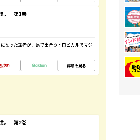
憶。 第1巻
とになった筆者が、島で出合うトロピカルでマジ
詳細を見る
憶。 第2巻