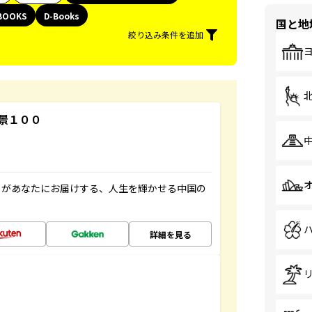
BOOKS
D-Books
国と地
絞り込み条件を追加
景１００
」があなたにお届けする、人生を輝かせる中国の
詳細を見る