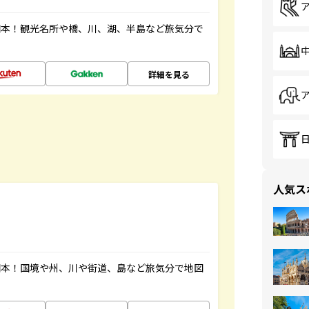
図本！観光名所や橋、川、湖、半島など旅気分で
詳細を見る
人気ス
図本！国境や州、川や街道、島など旅気分で地図