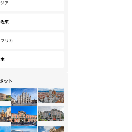
アジア
中近東
アフリカ
日本
ポット