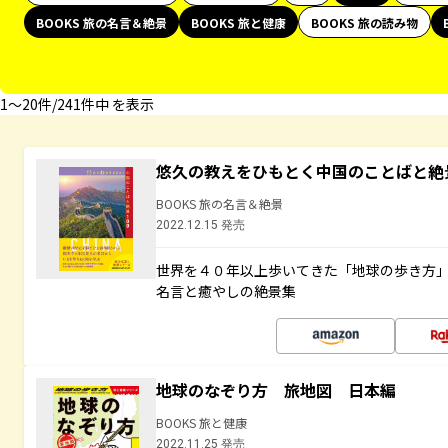
BOOKS 旅の名言＆絶景
BOOKS 旅と健康
BOOKS 旅の読み物
1〜20件/241件中 を表示
悠久の教えをひもとく中国のことばと絶
BOOKS 旅の名言＆絶景
2022.12.15 発売
世界を４０年以上歩いてきた「地球の歩き方
名言と癒やしの絶景集
地球のなぞり方 旅地図 日本編
BOOKS 旅と健康
2022.11.25 発売