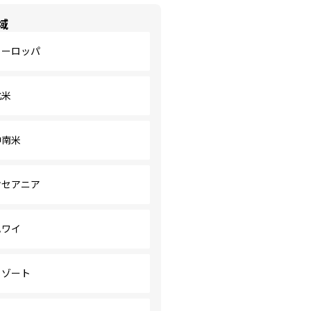
域
ヨーロッパ
北米
中南米
オセアニア
ハワイ
リゾート