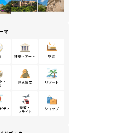
ーマ
食
建築・アート
宿泊
ト・
世界遺産
リゾート
戦
鉄道・
ビティ
ショップ
フライト