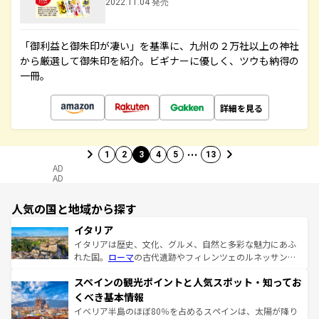
2022.11.04 発売
「御利益と御朱印が凄い」を基準に、九州の２万社以上の神社
から厳選して御朱印を紹介。ビギナーに優しく、ツウも納得の
一冊。
詳細を見る
…
1
2
3
4
5
13
AD
AD
人気の国と地域から探す
イタリア
イタリアは歴史、文化、グルメ、自然と多彩な魅力にあふ
れた国。
ローマ
の古代遺跡やフィレンツェのルネッサンス
美術、ヴェネツィアの運河など、歴史あるスポットはもち
スペインの観光ポイントと人気スポット・知ってお
ろん、トスカーナの美しい田園風景やアマルフィ海岸の絶
景など、自然景観も見逃せない。観光の合間には、本場の
くべき基本情報
ピザやパスタなど、絶品のイタリア料理を堪能することも
イベリア半島のほぼ80％を占めるスペインは、太陽が降り