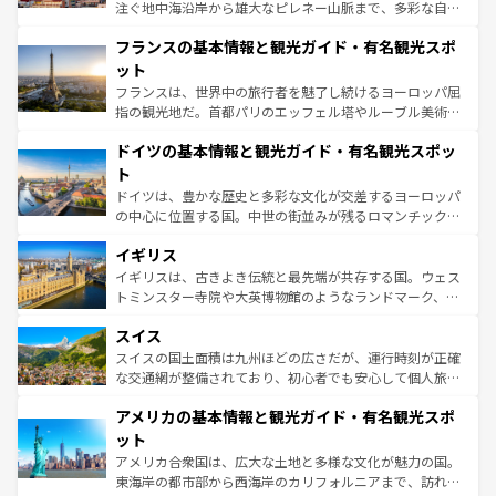
できる。朝目覚めてから夜眠るまで、すべての瞬間を楽し
注ぐ地中海沿岸から雄大なピレネー山脈まで、多彩な自然
ませてくれるイタリアで、忘れられない旅をしてみよう！
と文化が詰まったヨーロッパ屈指の旅行先だ。多様な地域
なお、新着のイタリア情報は
コンテンツ一覧
を参照してほ
フランスの基本情報と観光ガイド・有名観光スポ
文化が根付くこの国では、情熱的なフラメンコ、熱気あふ
しい。
れる闘牛、そして美味しいタパスが生活の一部となってい
ット
る。首都マドリードの洗練された雰囲気や、バルセロナの
フランスは、世界中の旅行者を魅了し続けるヨーロッパ屈
アートに溢れた街角から、地方では古代ローマ遺跡や中世
指の観光地だ。首都パリのエッフェル塔やルーブル美術館
の城塞都市、穏やかなビーチリゾートまで多彩な表情を見
といった象徴的なスポットから、田舎町の古風な美しさま
せる。地方によって風土や気候が異なるスペインはその個
ドイツの基本情報と観光ガイド・有名観光スポッ
で、幅広い魅力が詰まっている。華麗な宮殿、歴史的な大
性で訪れる人を魅了する。 なお、新着のスペイン情報は
コ
聖堂、美しいビーチ、そして豊かな自然が、訪れる者を心
ト
ンテンツ一覧
を参照してほしい。
から魅了する。また、フランスは美食の国としても知ら
ドイツは、豊かな歴史と多彩な文化が交差するヨーロッパ
れ、フランス料理はユネスコ無形文化遺産にも登録されて
の中心に位置する国。中世の街並みが残るロマンチック街
いる。シャンパンの発祥地であるランス、プロヴァンスの
道から、未来を先取りするようなモダンな都市まで多様な
香り高いラベンダー畑など、多彩な楽しみ方が可能だ。さ
イギリス
顔を持つこの国は、どこを歩いても飽きることがない。ベ
らに、パリ以外の地域にも魅力が溢れており、どの街角に
ルリンの文化的活気、バイエルン州のアルプスの絶景、そ
イギリスは、古きよき伝統と最先端が共存する国。ウェス
も豊かな歴史と文化が息づいている。パリ以外の個性あふ
してライン川沿いのワイン畑といった風景は必見。ビール
トミンスター寺院や大英博物館のようなランドマーク、歴
れる地方に足を運ぶとそれぞれで全く異なる文化を体験で
とソーセージを味わいながら地元の人と過ごす楽しい時間
史ある大学都市、美しい丘陵地帯や牧歌的な風景など、エ
きるだろう。 なお、新着のフランス情報は
コンテンツ一覧
スイス
は、お酒好きな人にはぜひ体験してほしい。 なお、新着の
リアごとに異なる魅力がある。また、優雅なアフタヌーン
を参照してほしい。
ドイツ情報は
コンテンツ一覧
を参照してほしい。
ティー、ビール好きにはたまらない英国パブ、サッカー観
スイスの国土面積は九州ほどの広さだが、運行時刻が正確
戦など、本場だからこそできる体験も豊富。イギリスを旅
な交通網が整備されており、初心者でも安心して個人旅行
して楽しみつくそう。 なお、新着のイギリス情報は
コンテ
を楽しめる。日本同様に時刻表どおりの旅が可能だ。中世
アメリカの基本情報と観光ガイド・有名観光スポ
ンツ一覧
を参照してほしい。
の建物がそのまま残る町や、スイスならではのユニークな
博物館もあり、アルプス観光だけでなく町歩きも満喫する
ット
ことができる。国民の所得が高いため物価も高いが、旅行
アメリカ合衆国は、広大な土地と多様な文化が魅力の国。
者向けの交通パス提供のサービスもあり、うまく活用すれ
東海岸の都市部から西海岸のカリフォルニアまで、訪れる