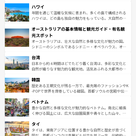
ば市内交通費無料で観光を楽しむこともできる。 なお、新
場所ごとに異なる風景と体験が待っている。ニューヨーク
着のスイス情報は
コンテンツ一覧
を参照してほしい。
ハワイ
のような巨大都市は、観光、ショッピング、エンターテイ
ンメントが詰まった刺激的なスポットだ。一方、アメリカ
年間を通じて温暖な気候に恵まれ、多くの島で構成される
西部には大自然が広がり、グランドキャニオンやイエロー
ハワイは、どの島も独自の魅力をもっている。大自然の神
ストーン国立公園といった絶景が堪能できる。さらに、南
秘を感じたいなら、火山が生み出した壮大な景観を誇るハ
オーストラリアの基本情報と観光ガイド・有名観
部のニューオーリンズでは、音楽と美食が融合した独特の
ワイ島は見逃せない。また、定番の観光地といえばオアフ
文化が魅力。旅行者はアメリカの各地域で異なる魅力を楽
島だが、静かな自然を求めるならマウイ島やカウアイ島が
光スポット
しみながら、その多様性と豊かな歴史を感じることができ
おすすめ。エメラルドグリーンに輝く海をはじめ、豊かな
オーストラリアは、壮大な自然と多様な文化が魅力の国。
るだろう。車でのロードトリップや列車の旅も、アメリカ
文化や歴史が息づいている。「アロハスピリット」と呼ば
シドニーのシンボルであるシドニー・オペラハウス、オー
ならではの贅沢な旅のスタイルだ。 なお、新着のアメリカ
れるおもてなしの心で訪れる人々を迎えてくれるハワイの
ストラリア東海岸北部に広がる大サンゴ礁地帯グレートバ
情報は
コンテンツ一覧
を参照してほしい。
人々、おいしいローカルフードやハワイアンミュージッ
台湾
リアリーフや大陸中央部にそびえるウルル（エアーズロッ
ク、伝統的なフラダンスなど、すべてがハワイの魅力を彩
ク）、タスマニアの美しい原生林やケアンズの熱帯雨林な
日本から約４時間ほどでたどり着く台湾は、多彩な文化と
っている。訪れるたびに新しい発見と感動が待っているハ
ど、見どころがたくさん。また、カフェやワイン、オージ
自然が織りなす魅力的な観光地。活気あふれる大都市の台
ワイを、存分に味わってほしい。 なお、新着のハワイ情報
ービーフなどの食文化も豊かで、美味しいものであふれて
北やノスタルジックな町並みが人気な九份（ジォウフェ
は
コンテンツ一覧
を参照してほしい。
韓国
いる。アクティビティも充実しており、サーフィンやダイ
ン）、静ひつな山岳地帯である台湾東部など、都市の喧騒
ビング、ハイキングなど、アウトドア好きにはたまらな
と山間の静けさが共存しており、訪れる人に新しい発見と
歴史ある王朝文化が残る一方で、最先端のファッションやK
い。オーストラリアの多彩な魅力を存分に味わいつくそ
驚きをもたらしてくれる。また、奥深い台湾の食文化も魅
-POPで世界を席巻している韓国。首都ソウルの宮殿や伝統
う。 なお、新着のオーストラリア情報は
コンテンツ一覧
を
力で、夜市などの屋台グルメから高級料理、ヘルシーで美
家屋が並ぶエリアでは韓国の歴史と文化に浸ることがで
参照してほしい。
ベトナム
容にもいいと評判のスイーツなど、バラエティ豊かな料理
き、地方に足を延ばせば四季折々の自然美を楽しむことが
が味わえる。 なお、新着の台湾情報は
コンテンツ一覧
を参
できる。そして、キムチや焼肉、絶品のストリートフード
豊かな自然と多様な文化が魅力的なベトナム。南北に細長
照してほしい。
まで、さまざまな韓国料理が待っている。夜には、韓国な
く伸びる国土には、広大な田園風景や青々とした山々、世
らではのナイトライフも堪能できる。あたたかいホスピタ
界遺産に登録された壮大な自然景観が点在し、都市部では
タイ
リティに包まれながら、韓国の多彩な魅力を心ゆくまで味
急速な発展と共に伝統が息づく。ハノイの古い町並みやホ
わってみてほしい。 なお、新着の韓国情報は
コンテンツ一
ーチミン市のフランス統治時代の建物も、独特の雰囲気を
タイは、東南アジアに位置する豊かな自然と歴史が息づく
覧
を参照してほしい。
醸し出している。また、バラエティの豊かさとおいしさで
国だ。首都バンコクは高層ビルが立ち並ぶ一方、伝統的な