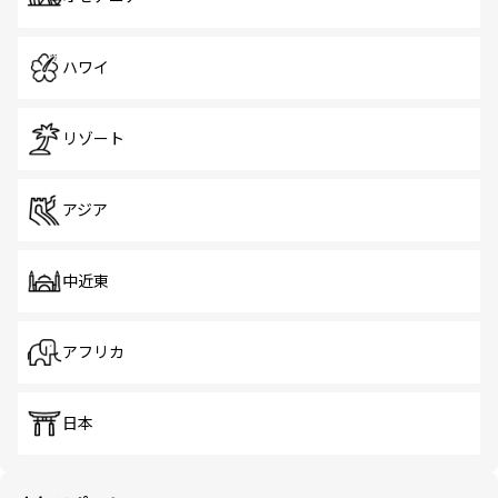
ハワイ
リゾート
アジア
中近東
アフリカ
日本