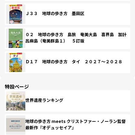
Ｊ３３ 地球の歩き方 墨田区
０２ 地球の歩き方 島旅 奄美大島 喜界島 加計
呂麻島（奄美群島１） ５訂版
Ｄ１７ 地球の歩き方 タイ ２０２７～２０２８
特設ページ
世界遺産ランキング
地球の歩き方 meets クリストファー・ノーラン監督
最新作『オデュッセイア』