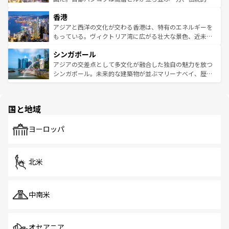
世界中の食通を魅了してやまないベトナム料理も魅力のひ
寺院や市場がいたるところに点在し、古きよき文化と現代
香港
とつ。フォーやバインミー、ベトナムコーヒーなどは、ぜ
の活気が交差している。北部ではチェンマイなどの山岳地
ひ現地で味わいたい。どの地域を訪れてもあたたかい人々
帯で自然と触れ合い、南部ではプーケットやクラビの美し
アジアと西洋の文化が交わる香港は、特有のエネルギーを
が旅行者を迎えてくれるので、きっと忘れられない旅にな
いビーチでリゾート気分を楽しむことができる。タイ料理
もっている。ヴィクトリア湾に広がる壮大な景色、近未来
るはずだ。 なお、新着のベトナム情報は
コンテンツ一覧
を
は世界的に有名で、屋台から高級レストランまで味覚を刺
的なアートスポット、そして歴史と現代が融合した町並
参照してほしい。
シンガポール
激する。気候は一年中温暖で、どの季節にも異なる楽しみ
み、どこを訪れても感動するはず。観光スポットが密集し
が待っている。親しみやすいタイの人々、仏教を中心とし
ており、効率よく見どころを回れるのも魅力。息をのむよ
アジアの交差点として多文化が融合した独自の魅力を放つ
た文化、そして多様な観光資源が、訪れる旅人を魅了し続
うな絶景から文化的な体験まで、香港を存分に楽しみ尽く
シンガポール。未来的な建築物が並ぶマリーナベイ、歴史
ける。 なお、新着のタイ情報は
コンテンツ一覧
を参照して
そう。 なお、新着の香港情報は
コンテンツ一覧
を参照して
と伝統を感じられるエスニックタウン、多数の緑豊かな公
ほしい。
ほしい。
園や自然保護区など、自然が調和した近代的な景観と文化
の多様性あふれるカラフルな町は、どこを歩いても新しい
国と地域
発見がある。さらに、治安のよさや充実した公共交通機関
も、旅行者にとっては魅力的なポイント。グルメも豊富
で、ホーカーズは地元の風情を楽しめる外せないスポット
ヨーロッパ
だ。訪れる人を飽きさせないシンガポールで、多様な魅力
を体感しよう。 なお、新着のシンガポール情報は
コンテン
ツ一覧
を参照してほしい。
北米
中南米
オセアニア