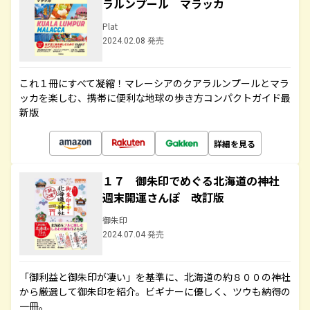
ラルンプール マラッカ
Plat
2024.02.08 発売
これ１冊にすべて凝縮！マレーシアのクアラルンプールとマラ
ッカを楽しむ、携帯に便利な地球の歩き方コンパクトガイド最
新版
詳細を見る
１７ 御朱印でめぐる北海道の神社
週末開運さんぽ 改訂版
御朱印
2024.07.04 発売
「御利益と御朱印が凄い」を基準に、北海道の約８００の神社
から厳選して御朱印を紹介。ビギナーに優しく、ツウも納得の
一冊。