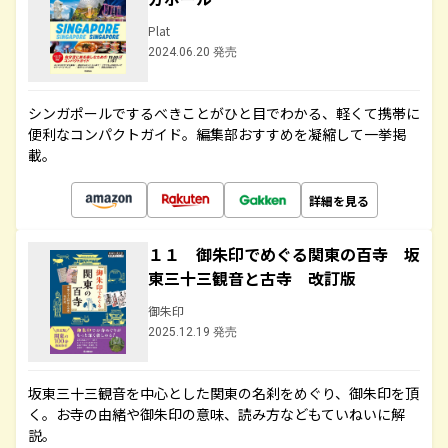
Plat
2024.06.20 発売
シンガポールでするべきことがひと目でわかる、軽くて携帯に
便利なコンパクトガイド。編集部おすすめを凝縮して一挙掲
載。
詳細を見る
１１ 御朱印でめぐる関東の百寺 坂
東三十三観音と古寺 改訂版
御朱印
2025.12.19 発売
坂東三十三観音を中心とした関東の名刹をめぐり、御朱印を頂
く。お寺の由緒や御朱印の意味、読み方などもていねいに解
説。