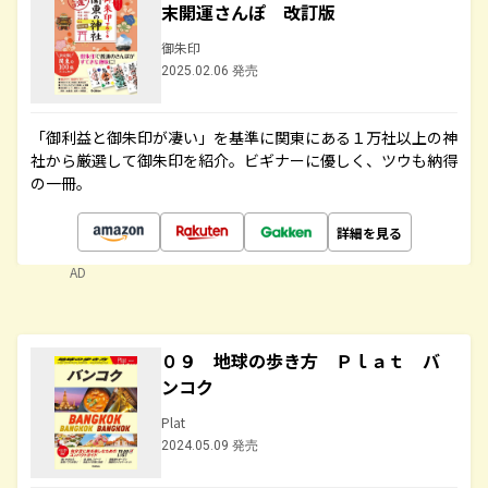
末開運さんぽ 改訂版
御朱印
2025.02.06 発売
「御利益と御朱印が凄い」を基準に関東にある１万社以上の神
社から厳選して御朱印を紹介。ビギナーに優しく、ツウも納得
の一冊。
詳細を見る
AD
０９ 地球の歩き方 Ｐｌａｔ バ
ンコク
Plat
2024.05.09 発売