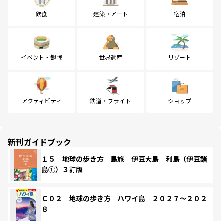
飲食
建築・アート
宿泊
イベント・観戦
世界遺産
リゾート
アクティビティ
鉄道・フライト
ショップ
新刊ガイドブック
１５ 地球の歩き方 島旅 伊豆大島 利島（伊豆諸
島①）３訂版
Ｃ０２ 地球の歩き方 ハワイ島 ２０２７～２０２
８