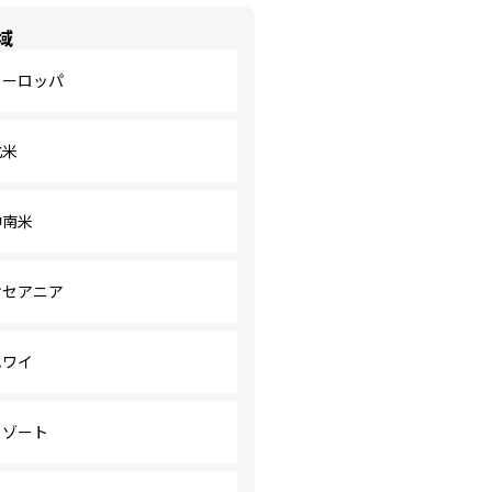
域
ヨーロッパ
北米
中南米
オセアニア
ハワイ
リゾート