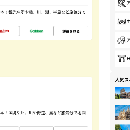
図本！観光名所や橋、川、湖、半島など旅気分で
詳細を見る
人気ス
図本！国境や州、川や街道、島など旅気分で地図