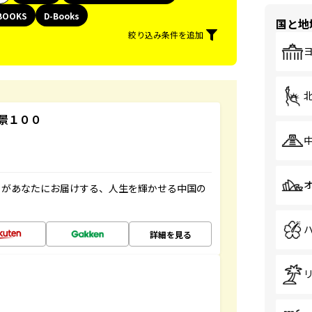
BOOKS
D-Books
国と地
絞り込み条件を追加
景１００
」があなたにお届けする、人生を輝かせる中国の
詳細を見る