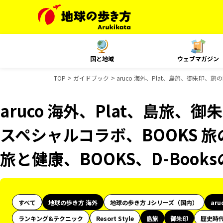
国と地域
ウェブマガジン
TOP
ガイドブック
aruco 海外、Plat、島旅、御朱印、旅
aruco 海外、Plat、島旅、
スペシャルコラボ、BOOKS 旅
旅と健康、BOOKS、D-Boo
すべて
地球の歩き方 海外
地球の歩き方 Jシリーズ（国内）
aru
ランキング&テクニック
Resort Style
島旅
御朱印
歴史時