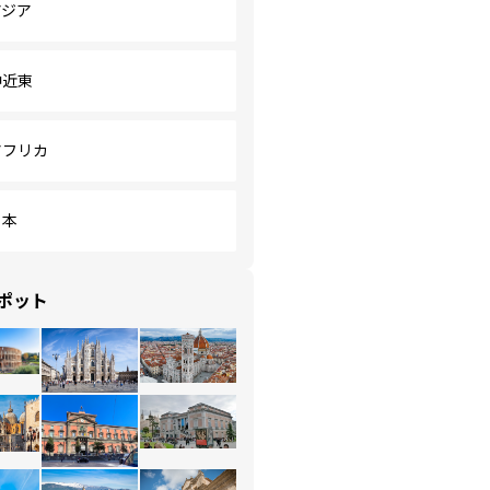
アジア
中近東
アフリカ
日本
ポット