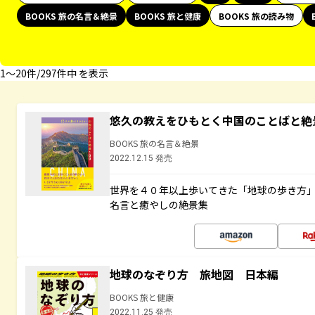
BOOKS 旅の名言＆絶景
BOOKS 旅と健康
BOOKS 旅の読み物
1〜20件/297件中 を表示
悠久の教えをひもとく中国のことばと絶
BOOKS 旅の名言＆絶景
2022.12.15 発売
世界を４０年以上歩いてきた「地球の歩き方
名言と癒やしの絶景集
地球のなぞり方 旅地図 日本編
BOOKS 旅と健康
2022.11.25 発売