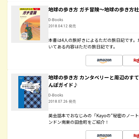
地球の歩き方 ガチ冒険～地球の歩き方
D-Books
2018.04.12 発売
本書は4人の旅好きによるただの旅日記です。
いてある内容はただの旅日記です。
地球の歩き方 カンタベリーと周辺のす
んぽガイド♪
D-Books
2018.07.26 発売
英会話本でおなじみの「Kayoの“秘密のノー
ンドン南東の田舎町をご紹介！