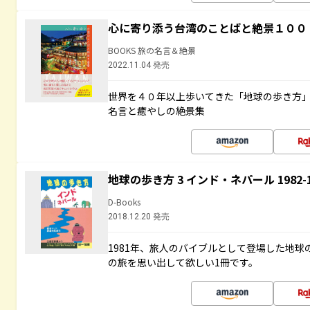
心に寄り添う台湾のことばと絶景１００
BOOKS 旅の名言＆絶景
2022.11.04 発売
世界を４０年以上歩いてきた「地球の歩き方
名言と癒やしの絶景集
地球の歩き方 3 インド・ネパール 1982
D-Books
2018.12.20 発売
1981年、旅人のバイブルとして登場した地
の旅を思い出して欲しい1冊です。