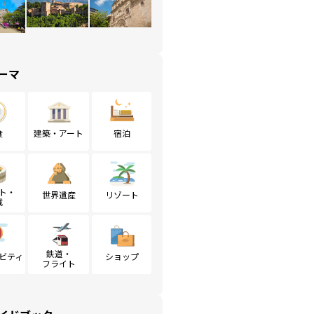
ーマ
食
建築・アート
宿泊
ト・
世界遺産
リゾート
戦
鉄道・
ビティ
ショップ
フライト