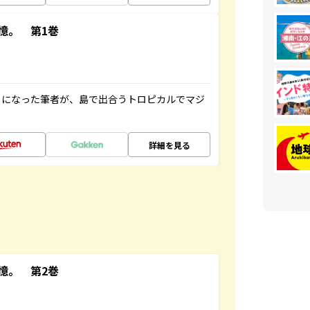
憶。 第1巻
とになった筆者が、島で出合うトロピカルでマジ
詳細を見る
憶。 第2巻