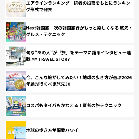
エアラインランキング 読者の投票をもとにランキン
グ形式で発表
Next韓国旅 次の韓国旅行がもっと楽しくなる 旅先・
グルメ・テクニック
旬な“あの人”が「旅」をテーマに語るインタビュー連
載 MY TRAVEL STORY
今、こんな旅がしてみたい！地球の歩き方が選ぶ2026
年絶対行くべき旅先30
コスパもタイパもかなえる！賢者の旅テクニック
地球の歩き方♥偏愛ハワイ