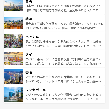
ならではの贅沢な旅のスタイルだ。 なお、新着のアメリカ
台湾
れるおもてなしの心で訪れる人々を迎えてくれるハワイの
リアリーフや大陸中央部にそびえるウルル（エアーズロッ
情報は
コンテンツ一覧
を参照してほしい。
人々、おいしいローカルフードやハワイアンミュージッ
ク）、タスマニアの美しい原生林やケアンズの熱帯雨林な
日本から約４時間ほどでたどり着く台湾は、多彩な文化と
ク、伝統的なフラダンスなど、すべてがハワイの魅力を彩
ど、見どころがたくさん。また、カフェやワイン、オージ
自然が織りなす魅力的な観光地。活気あふれる大都市の台
っている。訪れるたびに新しい発見と感動が待っているハ
ービーフなどの食文化も豊かで、美味しいものであふれて
北やノスタルジックな町並みが人気な九份（ジォウフェ
ワイを、存分に味わってほしい。 なお、新着のハワイ情報
韓国
いる。アクティビティも充実しており、サーフィンやダイ
ン）、静ひつな山岳地帯である台湾東部など、都市の喧騒
は
コンテンツ一覧
を参照してほしい。
ビング、ハイキングなど、アウトドア好きにはたまらな
と山間の静けさが共存しており、訪れる人に新しい発見と
歴史ある王朝文化が残る一方で、最先端のファッションやK
い。オーストラリアの多彩な魅力を存分に味わいつくそ
驚きをもたらしてくれる。また、奥深い台湾の食文化も魅
-POPで世界を席巻している韓国。首都ソウルの宮殿や伝統
う。 なお、新着のオーストラリア情報は
コンテンツ一覧
を
力で、夜市などの屋台グルメから高級料理、ヘルシーで美
家屋が並ぶエリアでは韓国の歴史と文化に浸ることがで
参照してほしい。
ベトナム
容にもいいと評判のスイーツなど、バラエティ豊かな料理
き、地方に足を延ばせば四季折々の自然美を楽しむことが
が味わえる。 なお、新着の台湾情報は
コンテンツ一覧
を参
できる。そして、キムチや焼肉、絶品のストリートフード
豊かな自然と多様な文化が魅力的なベトナム。南北に細長
照してほしい。
まで、さまざまな韓国料理が待っている。夜には、韓国な
く伸びる国土には、広大な田園風景や青々とした山々、世
らではのナイトライフも堪能できる。あたたかいホスピタ
界遺産に登録された壮大な自然景観が点在し、都市部では
タイ
リティに包まれながら、韓国の多彩な魅力を心ゆくまで味
急速な発展と共に伝統が息づく。ハノイの古い町並みやホ
わってみてほしい。 なお、新着の韓国情報は
コンテンツ一
ーチミン市のフランス統治時代の建物も、独特の雰囲気を
タイは、東南アジアに位置する豊かな自然と歴史が息づく
覧
を参照してほしい。
醸し出している。また、バラエティの豊かさとおいしさで
国だ。首都バンコクは高層ビルが立ち並ぶ一方、伝統的な
世界中の食通を魅了してやまないベトナム料理も魅力のひ
寺院や市場がいたるところに点在し、古きよき文化と現代
香港
とつ。フォーやバインミー、ベトナムコーヒーなどは、ぜ
の活気が交差している。北部ではチェンマイなどの山岳地
ひ現地で味わいたい。どの地域を訪れてもあたたかい人々
帯で自然と触れ合い、南部ではプーケットやクラビの美し
アジアと西洋の文化が交わる香港は、特有のエネルギーを
が旅行者を迎えてくれるので、きっと忘れられない旅にな
いビーチでリゾート気分を楽しむことができる。タイ料理
もっている。ヴィクトリア湾に広がる壮大な景色、近未来
るはずだ。 なお、新着のベトナム情報は
コンテンツ一覧
を
は世界的に有名で、屋台から高級レストランまで味覚を刺
的なアートスポット、そして歴史と現代が融合した町並
参照してほしい。
シンガポール
激する。気候は一年中温暖で、どの季節にも異なる楽しみ
み、どこを訪れても感動するはず。観光スポットが密集し
が待っている。親しみやすいタイの人々、仏教を中心とし
ており、効率よく見どころを回れるのも魅力。息をのむよ
アジアの交差点として多文化が融合した独自の魅力を放つ
た文化、そして多様な観光資源が、訪れる旅人を魅了し続
うな絶景から文化的な体験まで、香港を存分に楽しみ尽く
シンガポール。未来的な建築物が並ぶマリーナベイ、歴史
ける。 なお、新着のタイ情報は
コンテンツ一覧
を参照して
そう。 なお、新着の香港情報は
コンテンツ一覧
を参照して
と伝統を感じられるエスニックタウン、多数の緑豊かな公
ほしい。
ほしい。
園や自然保護区など、自然が調和した近代的な景観と文化