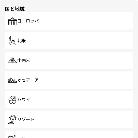
の多様性あふれるカラフルな町は、どこを歩いても新しい
国と地域
発見がある。さらに、治安のよさや充実した公共交通機関
も、旅行者にとっては魅力的なポイント。グルメも豊富
で、ホーカーズは地元の風情を楽しめる外せないスポット
ヨーロッパ
だ。訪れる人を飽きさせないシンガポールで、多様な魅力
を体感しよう。 なお、新着のシンガポール情報は
コンテン
ツ一覧
を参照してほしい。
北米
中南米
オセアニア
ハワイ
リゾート