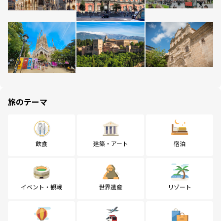
旅のテーマ
飲食
建築・アート
宿泊
イベント・観戦
世界遺産
リゾート