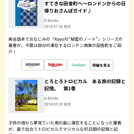
すてきな田舎町へ～ロンドンからの日
帰りおさんぽガイド♪
D-Books
2018.07.26 発売
英会話本でおなじみの「Kayoの“秘密のノート”」シリーズの
著者が、今度は自分の滞在するロンドン南東の田舎町をご紹
介！
詳細を見る
とろとろトロピカル ある旅の記録と
記憶。 第1巻
D-Books
2018.03.29 発売
子供の頃から夢見ていた南の島に滞在することになった筆者
が、島で出合うトロピカルでマジカルな45日間の記録と記