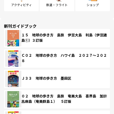
アクティビティ
鉄道・フライト
ショップ
新刊ガイドブック
１５ 地球の歩き方 島旅 伊豆大島 利島（伊豆諸
島①）３訂版
Ｃ０２ 地球の歩き方 ハワイ島 ２０２７～２０２
８
Ｊ３３ 地球の歩き方 墨田区
０２ 地球の歩き方 島旅 奄美大島 喜界島 加計
呂麻島（奄美群島１） ５訂版