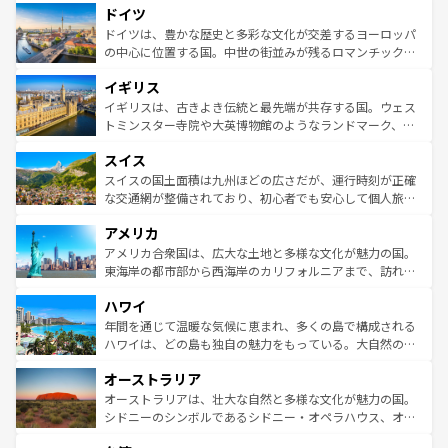
せる。地方によって風土や気候が異なるスペインはその個
ドイツ
で、幅広い魅力が詰まっている。華麗な宮殿、歴史的な大
性で訪れる人を魅了する。 なお、新着のスペイン情報は
コ
聖堂、美しいビーチ、そして豊かな自然が、訪れる者を心
ドイツは、豊かな歴史と多彩な文化が交差するヨーロッパ
ンテンツ一覧
を参照してほしい。
から魅了する。また、フランスは美食の国としても知ら
の中心に位置する国。中世の街並みが残るロマンチック街
れ、フランス料理はユネスコ無形文化遺産にも登録されて
道から、未来を先取りするようなモダンな都市まで多様な
イギリス
いる。シャンパンの発祥地であるランス、プロヴァンスの
顔を持つこの国は、どこを歩いても飽きることがない。ベ
香り高いラベンダー畑など、多彩な楽しみ方が可能だ。さ
ルリンの文化的活気、バイエルン州のアルプスの絶景、そ
イギリスは、古きよき伝統と最先端が共存する国。ウェス
らに、パリ以外の地域にも魅力が溢れており、どの街角に
してライン川沿いのワイン畑といった風景は必見。ビール
トミンスター寺院や大英博物館のようなランドマーク、歴
も豊かな歴史と文化が息づいている。パリ以外の個性あふ
とソーセージを味わいながら地元の人と過ごす楽しい時間
史ある大学都市、美しい丘陵地帯や牧歌的な風景など、エ
れる地方に足を運ぶとそれぞれで全く異なる文化を体験で
スイス
は、お酒好きな人にはぜひ体験してほしい。 なお、新着の
リアごとに異なる魅力がある。また、優雅なアフタヌーン
きるだろう。 なお、新着のフランス情報は
コンテンツ一覧
ドイツ情報は
コンテンツ一覧
を参照してほしい。
ティー、ビール好きにはたまらない英国パブ、サッカー観
スイスの国土面積は九州ほどの広さだが、運行時刻が正確
を参照してほしい。
戦など、本場だからこそできる体験も豊富。イギリスを旅
な交通網が整備されており、初心者でも安心して個人旅行
して楽しみつくそう。 なお、新着のイギリス情報は
コンテ
を楽しめる。日本同様に時刻表どおりの旅が可能だ。中世
アメリカ
ンツ一覧
を参照してほしい。
の建物がそのまま残る町や、スイスならではのユニークな
博物館もあり、アルプス観光だけでなく町歩きも満喫する
アメリカ合衆国は、広大な土地と多様な文化が魅力の国。
ことができる。国民の所得が高いため物価も高いが、旅行
東海岸の都市部から西海岸のカリフォルニアまで、訪れる
者向けの交通パス提供のサービスもあり、うまく活用すれ
場所ごとに異なる風景と体験が待っている。ニューヨーク
ハワイ
ば市内交通費無料で観光を楽しむこともできる。 なお、新
のような巨大都市は、観光、ショッピング、エンターテイ
着のスイス情報は
コンテンツ一覧
を参照してほしい。
ンメントが詰まった刺激的なスポットだ。一方、アメリカ
年間を通じて温暖な気候に恵まれ、多くの島で構成される
西部には大自然が広がり、グランドキャニオンやイエロー
ハワイは、どの島も独自の魅力をもっている。大自然の神
ストーン国立公園といった絶景が堪能できる。さらに、南
秘を感じたいなら、火山が生み出した壮大な景観を誇るハ
オーストラリア
部のニューオーリンズでは、音楽と美食が融合した独特の
ワイ島は見逃せない。また、定番の観光地といえばオアフ
文化が魅力。旅行者はアメリカの各地域で異なる魅力を楽
島だが、静かな自然を求めるならマウイ島やカウアイ島が
オーストラリアは、壮大な自然と多様な文化が魅力の国。
しみながら、その多様性と豊かな歴史を感じることができ
おすすめ。エメラルドグリーンに輝く海をはじめ、豊かな
シドニーのシンボルであるシドニー・オペラハウス、オー
るだろう。車でのロードトリップや列車の旅も、アメリカ
文化や歴史が息づいている。「アロハスピリット」と呼ば
ストラリア東海岸北部に広がる大サンゴ礁地帯グレートバ