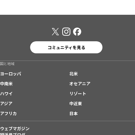
コミュニティを見る
国と地域
ヨーロッパ
北米
中南米
オセアニア
ハワイ
リゾート
アジア
中近東
アフリカ
日本
ウェブマガジン
特派員ブログ