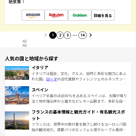
絶景集！
詳細を見る
…
1
2
3
14
AD
AD
人気の国と地域から探す
イタリア
イタリアは歴史、文化、グルメ、自然と多彩な魅力にあふ
れた国。
ローマ
の古代遺跡やフィレンツェのルネッサンス
美術、ヴェネツィアの運河など、歴史あるスポットはもち
スペイン
ろん、トスカーナの美しい田園風景やアマルフィ海岸の絶
景など、自然景観も見逃せない。観光の合間には、本場の
イベリア半島のほぼ80％を占めるスペインは、太陽が降り
ピザやパスタなど、絶品のイタリア料理を堪能することも
注ぐ地中海沿岸から雄大なピレネー山脈まで、多彩な自然
できる。朝目覚めてから夜眠るまで、すべての瞬間を楽し
と文化が詰まったヨーロッパ屈指の旅行先だ。多様な地域
フランスの基本情報と観光ガイド・有名観光スポ
ませてくれるイタリアで、忘れられない旅をしてみよう！
文化が根付くこの国では、情熱的なフラメンコ、熱気あふ
なお、新着のイタリア情報は
コンテンツ一覧
を参照してほ
れる闘牛、そして美味しいタパスが生活の一部となってい
ット
しい。
る。首都マドリードの洗練された雰囲気や、バルセロナの
フランスは、世界中の旅行者を魅了し続けるヨーロッパ屈
アートに溢れた街角から、地方では古代ローマ遺跡や中世
指の観光地だ。首都パリのエッフェル塔やルーブル美術館
の城塞都市、穏やかなビーチリゾートまで多彩な表情を見
といった象徴的なスポットから、田舎町の古風な美しさま