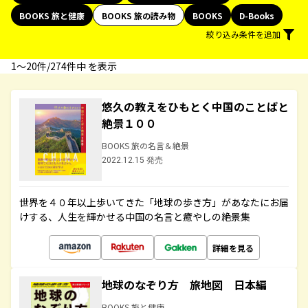
BOOKS 旅と健康
BOOKS 旅の読み物
BOOKS
D-Books
絞り込み条件を追加
1〜20件/274件中 を表示
悠久の教えをひもとく中国のことばと
絶景１００
BOOKS 旅の名言＆絶景
2022.12.15 発売
世界を４０年以上歩いてきた「地球の歩き方」があなたにお届
けする、人生を輝かせる中国の名言と癒やしの絶景集
詳細を見る
地球のなぞり方 旅地図 日本編
BOOKS 旅と健康