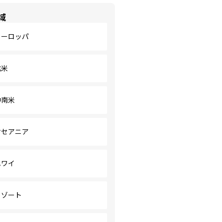
域
ヨーロッパ
北米
中南米
オセアニア
ハワイ
リゾート