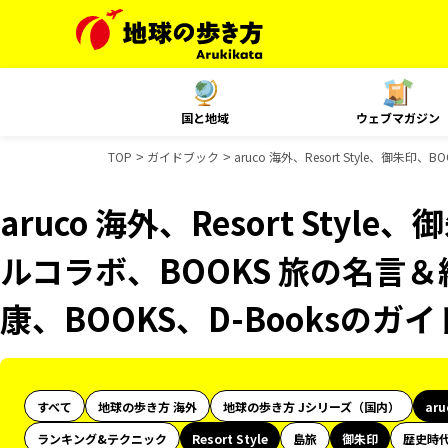
国と地域
ウェブマガジン
TOP
ガイドブック
aruco 海外、Resort Style、御
aruco 海外、Resort Styl
ルコラボ、BOOKS 旅の名言＆
康、BOOKS、D-Booksのガ
すべて
地球の歩き方 海外
地球の歩き方 Jシリーズ（国内）
ar
ランキング&テクニック
Resort Style
島旅
御朱印
歴史時