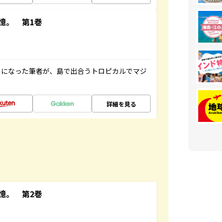
憶。 第1巻
とになった筆者が、島で出合うトロピカルでマジ
詳細を見る
憶。 第2巻