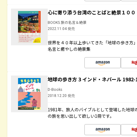
心に寄り添う台湾のことばと絶景１００
BOOKS 旅の名言＆絶景
2022.11.04 発売
世界を４０年以上歩いてきた「地球の歩き方
名言と癒やしの絶景集
地球の歩き方 3 インド・ネパール 1982
D-Books
2018.12.20 発売
1981年、旅人のバイブルとして登場した地
の旅を思い出して欲しい1冊です。