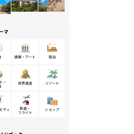
ーマ
食
建築・アート
宿泊
ト・
世界遺産
リゾート
戦
鉄道・
ビティ
ショップ
フライト