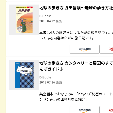
地球の歩き方 ガチ冒険～地球の歩き方
D-Books
2018.04.12 発売
本書は4人の旅好きによるただの旅日記です。
いてある内容はただの旅日記です。
地球の歩き方 カンタベリーと周辺のす
んぽガイド♪
D-Books
2018.07.26 発売
英会話本でおなじみの「Kayoの“秘密のノー
ンドン南東の田舎町をご紹介！