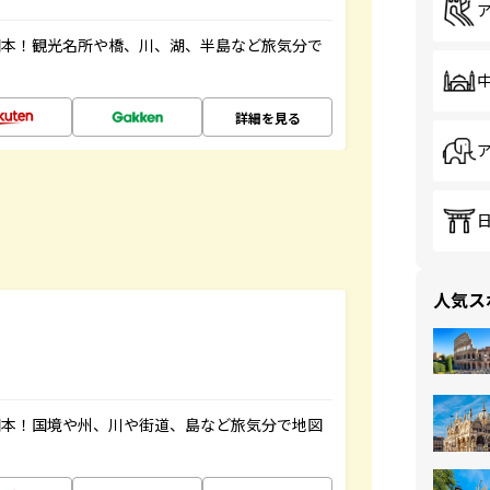
図本！観光名所や橋、川、湖、半島など旅気分で
詳細を見る
人気ス
図本！国境や州、川や街道、島など旅気分で地図