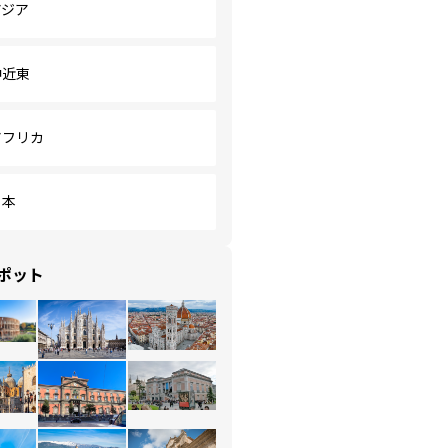
アジア
中近東
アフリカ
日本
ポット