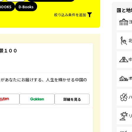
BOOKS
D-Books
国と地
絞り込み条件を追加
景１００
」があなたにお届けする、人生を輝かせる中国の
詳細を見る