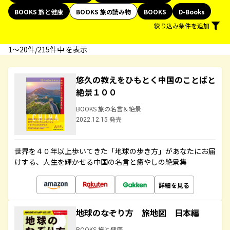
BOOKS 旅と健康
BOOKS 旅の読み物
BOOKS
D-Books
絞り込み条件を追加
1〜20件/215件中 を表示
悠久の教えをひもとく中国のことばと
絶景１００
BOOKS 旅の名言＆絶景
2022.12.15 発売
世界を４０年以上歩いてきた「地球の歩き方」があなたにお届
けする、人生を輝かせる中国の名言と癒やしの絶景集
詳細を見る
地球のなぞり方 旅地図 日本編
BOOKS 旅と健康