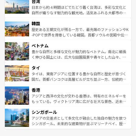
ならではの贅沢な旅のスタイルだ。 なお、新着のアメリカ
台湾
れるおもてなしの心で訪れる人々を迎えてくれるハワイの
リアリーフや大陸中央部にそびえるウルル（エアーズロッ
情報は
コンテンツ一覧
を参照してほしい。
人々、おいしいローカルフードやハワイアンミュージッ
ク）、タスマニアの美しい原生林やケアンズの熱帯雨林な
日本から約４時間ほどでたどり着く台湾は、多彩な文化と
ク、伝統的なフラダンスなど、すべてがハワイの魅力を彩
ど、見どころがたくさん。また、カフェやワイン、オージ
自然が織りなす魅力的な観光地。活気あふれる大都市の台
っている。訪れるたびに新しい発見と感動が待っているハ
ービーフなどの食文化も豊かで、美味しいものであふれて
北やノスタルジックな町並みが人気な九份（ジォウフェ
ワイを、存分に味わってほしい。 なお、新着のハワイ情報
韓国
いる。アクティビティも充実しており、サーフィンやダイ
ン）、静ひつな山岳地帯である台湾東部など、都市の喧騒
は
コンテンツ一覧
を参照してほしい。
ビング、ハイキングなど、アウトドア好きにはたまらな
と山間の静けさが共存しており、訪れる人に新しい発見と
歴史ある王朝文化が残る一方で、最先端のファッションやK
い。オーストラリアの多彩な魅力を存分に味わいつくそ
驚きをもたらしてくれる。また、奥深い台湾の食文化も魅
-POPで世界を席巻している韓国。首都ソウルの宮殿や伝統
う。 なお、新着のオーストラリア情報は
コンテンツ一覧
を
力で、夜市などの屋台グルメから高級料理、ヘルシーで美
家屋が並ぶエリアでは韓国の歴史と文化に浸ることがで
参照してほしい。
ベトナム
容にもいいと評判のスイーツなど、バラエティ豊かな料理
き、地方に足を延ばせば四季折々の自然美を楽しむことが
が味わえる。 なお、新着の台湾情報は
コンテンツ一覧
を参
できる。そして、キムチや焼肉、絶品のストリートフード
豊かな自然と多様な文化が魅力的なベトナム。南北に細長
照してほしい。
まで、さまざまな韓国料理が待っている。夜には、韓国な
く伸びる国土には、広大な田園風景や青々とした山々、世
らではのナイトライフも堪能できる。あたたかいホスピタ
界遺産に登録された壮大な自然景観が点在し、都市部では
タイ
リティに包まれながら、韓国の多彩な魅力を心ゆくまで味
急速な発展と共に伝統が息づく。ハノイの古い町並みやホ
わってみてほしい。 なお、新着の韓国情報は
コンテンツ一
ーチミン市のフランス統治時代の建物も、独特の雰囲気を
タイは、東南アジアに位置する豊かな自然と歴史が息づく
覧
を参照してほしい。
醸し出している。また、バラエティの豊かさとおいしさで
国だ。首都バンコクは高層ビルが立ち並ぶ一方、伝統的な
世界中の食通を魅了してやまないベトナム料理も魅力のひ
寺院や市場がいたるところに点在し、古きよき文化と現代
香港
とつ。フォーやバインミー、ベトナムコーヒーなどは、ぜ
の活気が交差している。北部ではチェンマイなどの山岳地
ひ現地で味わいたい。どの地域を訪れてもあたたかい人々
帯で自然と触れ合い、南部ではプーケットやクラビの美し
アジアと西洋の文化が交わる香港は、特有のエネルギーを
が旅行者を迎えてくれるので、きっと忘れられない旅にな
いビーチでリゾート気分を楽しむことができる。タイ料理
もっている。ヴィクトリア湾に広がる壮大な景色、近未来
るはずだ。 なお、新着のベトナム情報は
コンテンツ一覧
を
は世界的に有名で、屋台から高級レストランまで味覚を刺
的なアートスポット、そして歴史と現代が融合した町並
参照してほしい。
シンガポール
激する。気候は一年中温暖で、どの季節にも異なる楽しみ
み、どこを訪れても感動するはず。観光スポットが密集し
が待っている。親しみやすいタイの人々、仏教を中心とし
ており、効率よく見どころを回れるのも魅力。息をのむよ
アジアの交差点として多文化が融合した独自の魅力を放つ
た文化、そして多様な観光資源が、訪れる旅人を魅了し続
うな絶景から文化的な体験まで、香港を存分に楽しみ尽く
シンガポール。未来的な建築物が並ぶマリーナベイ、歴史
ける。 なお、新着のタイ情報は
コンテンツ一覧
を参照して
そう。 なお、新着の香港情報は
コンテンツ一覧
を参照して
と伝統を感じられるエスニックタウン、多数の緑豊かな公
ほしい。
ほしい。
園や自然保護区など、自然が調和した近代的な景観と文化