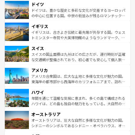
せる。地方によって風土や気候が異なるスペインはその個
ドイツ
で、幅広い魅力が詰まっている。華麗な宮殿、歴史的な大
性で訪れる人を魅了する。 なお、新着のスペイン情報は
コ
聖堂、美しいビーチ、そして豊かな自然が、訪れる者を心
ドイツは、豊かな歴史と多彩な文化が交差するヨーロッパ
ンテンツ一覧
を参照してほしい。
から魅了する。また、フランスは美食の国としても知ら
の中心に位置する国。中世の街並みが残るロマンチック街
れ、フランス料理はユネスコ無形文化遺産にも登録されて
道から、未来を先取りするようなモダンな都市まで多様な
イギリス
いる。シャンパンの発祥地であるランス、プロヴァンスの
顔を持つこの国は、どこを歩いても飽きることがない。ベ
香り高いラベンダー畑など、多彩な楽しみ方が可能だ。さ
ルリンの文化的活気、バイエルン州のアルプスの絶景、そ
イギリスは、古きよき伝統と最先端が共存する国。ウェス
らに、パリ以外の地域にも魅力が溢れており、どの街角に
してライン川沿いのワイン畑といった風景は必見。ビール
トミンスター寺院や大英博物館のようなランドマーク、歴
も豊かな歴史と文化が息づいている。パリ以外の個性あふ
とソーセージを味わいながら地元の人と過ごす楽しい時間
史ある大学都市、美しい丘陵地帯や牧歌的な風景など、エ
れる地方に足を運ぶとそれぞれで全く異なる文化を体験で
スイス
は、お酒好きな人にはぜひ体験してほしい。 なお、新着の
リアごとに異なる魅力がある。また、優雅なアフタヌーン
きるだろう。 なお、新着のフランス情報は
コンテンツ一覧
ドイツ情報は
コンテンツ一覧
を参照してほしい。
ティー、ビール好きにはたまらない英国パブ、サッカー観
スイスの国土面積は九州ほどの広さだが、運行時刻が正確
を参照してほしい。
戦など、本場だからこそできる体験も豊富。イギリスを旅
な交通網が整備されており、初心者でも安心して個人旅行
して楽しみつくそう。 なお、新着のイギリス情報は
コンテ
を楽しめる。日本同様に時刻表どおりの旅が可能だ。中世
アメリカ
ンツ一覧
を参照してほしい。
の建物がそのまま残る町や、スイスならではのユニークな
博物館もあり、アルプス観光だけでなく町歩きも満喫する
アメリカ合衆国は、広大な土地と多様な文化が魅力の国。
ことができる。国民の所得が高いため物価も高いが、旅行
東海岸の都市部から西海岸のカリフォルニアまで、訪れる
者向けの交通パス提供のサービスもあり、うまく活用すれ
場所ごとに異なる風景と体験が待っている。ニューヨーク
ハワイ
ば市内交通費無料で観光を楽しむこともできる。 なお、新
のような巨大都市は、観光、ショッピング、エンターテイ
着のスイス情報は
コンテンツ一覧
を参照してほしい。
ンメントが詰まった刺激的なスポットだ。一方、アメリカ
年間を通じて温暖な気候に恵まれ、多くの島で構成される
西部には大自然が広がり、グランドキャニオンやイエロー
ハワイは、どの島も独自の魅力をもっている。大自然の神
ストーン国立公園といった絶景が堪能できる。さらに、南
秘を感じたいなら、火山が生み出した壮大な景観を誇るハ
オーストラリア
部のニューオーリンズでは、音楽と美食が融合した独特の
ワイ島は見逃せない。また、定番の観光地といえばオアフ
文化が魅力。旅行者はアメリカの各地域で異なる魅力を楽
島だが、静かな自然を求めるならマウイ島やカウアイ島が
オーストラリアは、壮大な自然と多様な文化が魅力の国。
しみながら、その多様性と豊かな歴史を感じることができ
おすすめ。エメラルドグリーンに輝く海をはじめ、豊かな
シドニーのシンボルであるシドニー・オペラハウス、オー
るだろう。車でのロードトリップや列車の旅も、アメリカ
文化や歴史が息づいている。「アロハスピリット」と呼ば
ストラリア東海岸北部に広がる大サンゴ礁地帯グレートバ