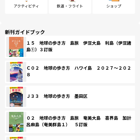
アクティビティ
鉄道・フライト
ショップ
新刊ガイドブック
１５ 地球の歩き方 島旅 伊豆大島 利島（伊豆諸
島①）３訂版
Ｃ０２ 地球の歩き方 ハワイ島 ２０２７～２０２
８
Ｊ３３ 地球の歩き方 墨田区
０２ 地球の歩き方 島旅 奄美大島 喜界島 加計
呂麻島（奄美群島１） ５訂版