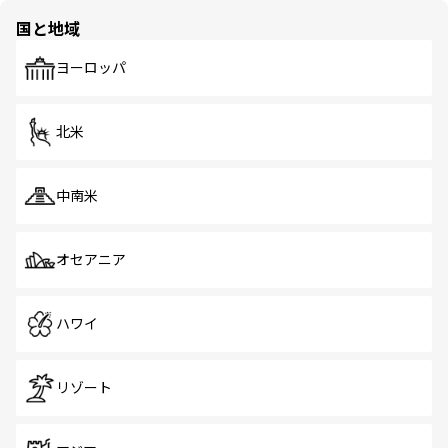
の多様性あふれるカラフルな町は、どこを歩いても新しい
国と地域
発見がある。さらに、治安のよさや充実した公共交通機関
も、旅行者にとっては魅力的なポイント。グルメも豊富
で、ホーカーズは地元の風情を楽しめる外せないスポット
ヨーロッパ
だ。訪れる人を飽きさせないシンガポールで、多様な魅力
を体感しよう。 なお、新着のシンガポール情報は
コンテン
ツ一覧
を参照してほしい。
北米
中南米
オセアニア
ハワイ
リゾート