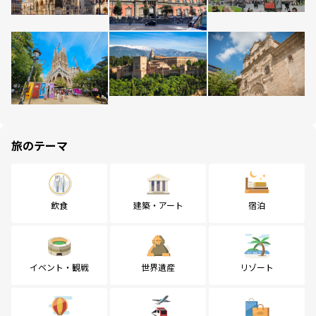
旅のテーマ
飲食
建築・アート
宿泊
イベント・観戦
世界遺産
リゾート