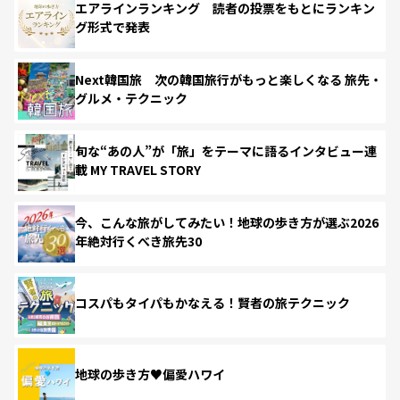
エアラインランキング 読者の投票をもとにランキン
グ形式で発表
Next韓国旅 次の韓国旅行がもっと楽しくなる 旅先・
グルメ・テクニック
旬な“あの人”が「旅」をテーマに語るインタビュー連
載 MY TRAVEL STORY
今、こんな旅がしてみたい！地球の歩き方が選ぶ2026
年絶対行くべき旅先30
コスパもタイパもかなえる！賢者の旅テクニック
地球の歩き方♥偏愛ハワイ