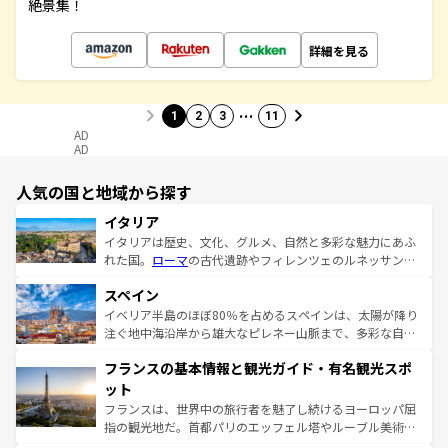
絶景集！
詳細を見る
…
1
2
3
11
AD
AD
人気の国と地域から探す
イタリア
イタリアは歴史、文化、グルメ、自然と多彩な魅力にあふ
れた国。
ローマ
の古代遺跡やフィレンツェのルネッサンス
美術、ヴェネツィアの運河など、歴史あるスポットはもち
スペイン
ろん、トスカーナの美しい田園風景やアマルフィ海岸の絶
景など、自然景観も見逃せない。観光の合間には、本場の
イベリア半島のほぼ80％を占めるスペインは、太陽が降り
ピザやパスタなど、絶品のイタリア料理を堪能することも
注ぐ地中海沿岸から雄大なピレネー山脈まで、多彩な自然
できる。朝目覚めてから夜眠るまで、すべての瞬間を楽し
と文化が詰まったヨーロッパ屈指の旅行先だ。多様な地域
フランスの基本情報と観光ガイド・有名観光スポ
ませてくれるイタリアで、忘れられない旅をしてみよう！
文化が根付くこの国では、情熱的なフラメンコ、熱気あふ
なお、新着のイタリア情報は
コンテンツ一覧
を参照してほ
れる闘牛、そして美味しいタパスが生活の一部となってい
ット
しい。
る。首都マドリードの洗練された雰囲気や、バルセロナの
フランスは、世界中の旅行者を魅了し続けるヨーロッパ屈
アートに溢れた街角から、地方では古代ローマ遺跡や中世
指の観光地だ。首都パリのエッフェル塔やルーブル美術館
の城塞都市、穏やかなビーチリゾートまで多彩な表情を見
といった象徴的なスポットから、田舎町の古風な美しさま