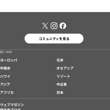
コミュニティを見る
国と地域
ヨーロッパ
北米
中南米
オセアニア
ハワイ
リゾート
アジア
中近東
アフリカ
日本
ウェブマガジン
特派員ブログ