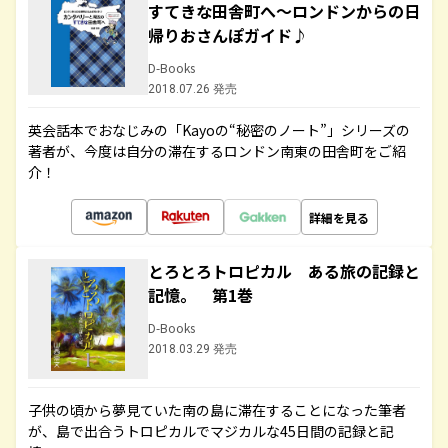
すてきな田舎町へ～ロンドンからの日
帰りおさんぽガイド♪
D-Books
2018.07.26 発売
英会話本でおなじみの「Kayoの“秘密のノート”」シリーズの
著者が、今度は自分の滞在するロンドン南東の田舎町をご紹
介！
詳細を見る
とろとろトロピカル ある旅の記録と
記憶。 第1巻
D-Books
2018.03.29 発売
子供の頃から夢見ていた南の島に滞在することになった筆者
が、島で出合うトロピカルでマジカルな45日間の記録と記