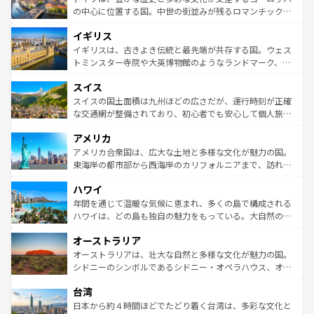
ンテンツ一覧
を参照してほしい。
から魅了する。また、フランスは美食の国としても知ら
の中心に位置する国。中世の街並みが残るロマンチック街
れ、フランス料理はユネスコ無形文化遺産にも登録されて
道から、未来を先取りするようなモダンな都市まで多様な
イギリス
いる。シャンパンの発祥地であるランス、プロヴァンスの
顔を持つこの国は、どこを歩いても飽きることがない。ベ
香り高いラベンダー畑など、多彩な楽しみ方が可能だ。さ
ルリンの文化的活気、バイエルン州のアルプスの絶景、そ
イギリスは、古きよき伝統と最先端が共存する国。ウェス
らに、パリ以外の地域にも魅力が溢れており、どの街角に
してライン川沿いのワイン畑といった風景は必見。ビール
トミンスター寺院や大英博物館のようなランドマーク、歴
も豊かな歴史と文化が息づいている。パリ以外の個性あふ
とソーセージを味わいながら地元の人と過ごす楽しい時間
史ある大学都市、美しい丘陵地帯や牧歌的な風景など、エ
れる地方に足を運ぶとそれぞれで全く異なる文化を体験で
スイス
は、お酒好きな人にはぜひ体験してほしい。 なお、新着の
リアごとに異なる魅力がある。また、優雅なアフタヌーン
きるだろう。 なお、新着のフランス情報は
コンテンツ一覧
ドイツ情報は
コンテンツ一覧
を参照してほしい。
ティー、ビール好きにはたまらない英国パブ、サッカー観
スイスの国土面積は九州ほどの広さだが、運行時刻が正確
を参照してほしい。
戦など、本場だからこそできる体験も豊富。イギリスを旅
な交通網が整備されており、初心者でも安心して個人旅行
して楽しみつくそう。 なお、新着のイギリス情報は
コンテ
を楽しめる。日本同様に時刻表どおりの旅が可能だ。中世
アメリカ
ンツ一覧
を参照してほしい。
の建物がそのまま残る町や、スイスならではのユニークな
博物館もあり、アルプス観光だけでなく町歩きも満喫する
アメリカ合衆国は、広大な土地と多様な文化が魅力の国。
ことができる。国民の所得が高いため物価も高いが、旅行
東海岸の都市部から西海岸のカリフォルニアまで、訪れる
者向けの交通パス提供のサービスもあり、うまく活用すれ
場所ごとに異なる風景と体験が待っている。ニューヨーク
ハワイ
ば市内交通費無料で観光を楽しむこともできる。 なお、新
のような巨大都市は、観光、ショッピング、エンターテイ
着のスイス情報は
コンテンツ一覧
を参照してほしい。
ンメントが詰まった刺激的なスポットだ。一方、アメリカ
年間を通じて温暖な気候に恵まれ、多くの島で構成される
西部には大自然が広がり、グランドキャニオンやイエロー
ハワイは、どの島も独自の魅力をもっている。大自然の神
ストーン国立公園といった絶景が堪能できる。さらに、南
秘を感じたいなら、火山が生み出した壮大な景観を誇るハ
オーストラリア
部のニューオーリンズでは、音楽と美食が融合した独特の
ワイ島は見逃せない。また、定番の観光地といえばオアフ
文化が魅力。旅行者はアメリカの各地域で異なる魅力を楽
島だが、静かな自然を求めるならマウイ島やカウアイ島が
オーストラリアは、壮大な自然と多様な文化が魅力の国。
しみながら、その多様性と豊かな歴史を感じることができ
おすすめ。エメラルドグリーンに輝く海をはじめ、豊かな
シドニーのシンボルであるシドニー・オペラハウス、オー
るだろう。車でのロードトリップや列車の旅も、アメリカ
文化や歴史が息づいている。「アロハスピリット」と呼ば
ストラリア東海岸北部に広がる大サンゴ礁地帯グレートバ
ならではの贅沢な旅のスタイルだ。 なお、新着のアメリカ
台湾
れるおもてなしの心で訪れる人々を迎えてくれるハワイの
リアリーフや大陸中央部にそびえるウルル（エアーズロッ
情報は
コンテンツ一覧
を参照してほしい。
人々、おいしいローカルフードやハワイアンミュージッ
ク）、タスマニアの美しい原生林やケアンズの熱帯雨林な
日本から約４時間ほどでたどり着く台湾は、多彩な文化と