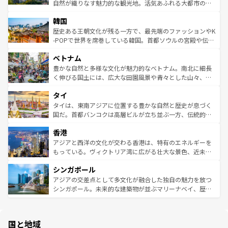
ク、伝統的なフラダンスなど、すべてがハワイの魅力を彩
ど、見どころがたくさん。また、カフェやワイン、オージ
自然が織りなす魅力的な観光地。活気あふれる大都市の台
っている。訪れるたびに新しい発見と感動が待っているハ
ービーフなどの食文化も豊かで、美味しいものであふれて
北やノスタルジックな町並みが人気な九份（ジォウフェ
ワイを、存分に味わってほしい。 なお、新着のハワイ情報
韓国
いる。アクティビティも充実しており、サーフィンやダイ
ン）、静ひつな山岳地帯である台湾東部など、都市の喧騒
は
コンテンツ一覧
を参照してほしい。
ビング、ハイキングなど、アウトドア好きにはたまらな
と山間の静けさが共存しており、訪れる人に新しい発見と
歴史ある王朝文化が残る一方で、最先端のファッションやK
い。オーストラリアの多彩な魅力を存分に味わいつくそ
驚きをもたらしてくれる。また、奥深い台湾の食文化も魅
-POPで世界を席巻している韓国。首都ソウルの宮殿や伝統
う。 なお、新着のオーストラリア情報は
コンテンツ一覧
を
力で、夜市などの屋台グルメから高級料理、ヘルシーで美
家屋が並ぶエリアでは韓国の歴史と文化に浸ることがで
参照してほしい。
ベトナム
容にもいいと評判のスイーツなど、バラエティ豊かな料理
き、地方に足を延ばせば四季折々の自然美を楽しむことが
が味わえる。 なお、新着の台湾情報は
コンテンツ一覧
を参
できる。そして、キムチや焼肉、絶品のストリートフード
豊かな自然と多様な文化が魅力的なベトナム。南北に細長
照してほしい。
まで、さまざまな韓国料理が待っている。夜には、韓国な
く伸びる国土には、広大な田園風景や青々とした山々、世
らではのナイトライフも堪能できる。あたたかいホスピタ
界遺産に登録された壮大な自然景観が点在し、都市部では
タイ
リティに包まれながら、韓国の多彩な魅力を心ゆくまで味
急速な発展と共に伝統が息づく。ハノイの古い町並みやホ
わってみてほしい。 なお、新着の韓国情報は
コンテンツ一
ーチミン市のフランス統治時代の建物も、独特の雰囲気を
タイは、東南アジアに位置する豊かな自然と歴史が息づく
覧
を参照してほしい。
醸し出している。また、バラエティの豊かさとおいしさで
国だ。首都バンコクは高層ビルが立ち並ぶ一方、伝統的な
世界中の食通を魅了してやまないベトナム料理も魅力のひ
寺院や市場がいたるところに点在し、古きよき文化と現代
香港
とつ。フォーやバインミー、ベトナムコーヒーなどは、ぜ
の活気が交差している。北部ではチェンマイなどの山岳地
ひ現地で味わいたい。どの地域を訪れてもあたたかい人々
帯で自然と触れ合い、南部ではプーケットやクラビの美し
アジアと西洋の文化が交わる香港は、特有のエネルギーを
が旅行者を迎えてくれるので、きっと忘れられない旅にな
いビーチでリゾート気分を楽しむことができる。タイ料理
もっている。ヴィクトリア湾に広がる壮大な景色、近未来
るはずだ。 なお、新着のベトナム情報は
コンテンツ一覧
を
は世界的に有名で、屋台から高級レストランまで味覚を刺
的なアートスポット、そして歴史と現代が融合した町並
参照してほしい。
シンガポール
激する。気候は一年中温暖で、どの季節にも異なる楽しみ
み、どこを訪れても感動するはず。観光スポットが密集し
が待っている。親しみやすいタイの人々、仏教を中心とし
ており、効率よく見どころを回れるのも魅力。息をのむよ
アジアの交差点として多文化が融合した独自の魅力を放つ
た文化、そして多様な観光資源が、訪れる旅人を魅了し続
うな絶景から文化的な体験まで、香港を存分に楽しみ尽く
シンガポール。未来的な建築物が並ぶマリーナベイ、歴史
ける。 なお、新着のタイ情報は
コンテンツ一覧
を参照して
そう。 なお、新着の香港情報は
コンテンツ一覧
を参照して
と伝統を感じられるエスニックタウン、多数の緑豊かな公
ほしい。
ほしい。
園や自然保護区など、自然が調和した近代的な景観と文化
の多様性あふれるカラフルな町は、どこを歩いても新しい
国と地域
発見がある。さらに、治安のよさや充実した公共交通機関