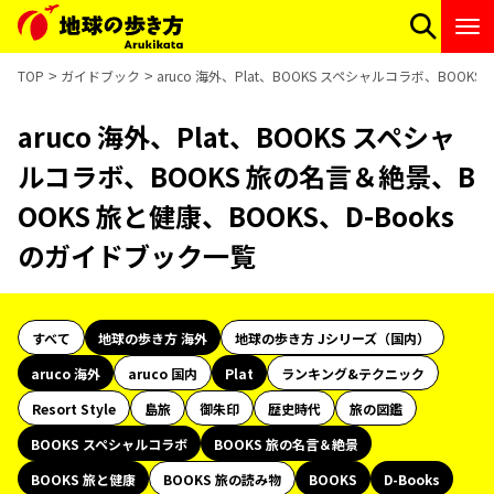
TOP
ガイドブック
aruco 海外、Plat、BOOKS スペシャルコラボ、BOOK
aruco 海外、Plat、BOOKS スペシャ
ルコラボ、BOOKS 旅の名言＆絶景、B
OOKS 旅と健康、BOOKS、D-Books
のガイドブック一覧
すべて
地球の歩き方 海外
地球の歩き方 Jシリーズ（国内）
aruco 海外
aruco 国内
Plat
ランキング&テクニック
Resort Style
島旅
御朱印
歴史時代
旅の図鑑
BOOKS スペシャルコラボ
BOOKS 旅の名言＆絶景
BOOKS 旅と健康
BOOKS 旅の読み物
BOOKS
D-Books