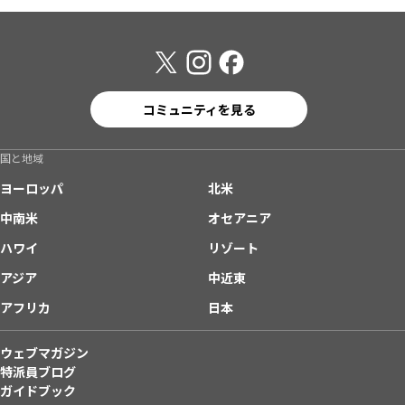
コミュニティを見る
国と地域
ヨーロッパ
北米
中南米
オセアニア
ハワイ
リゾート
アジア
中近東
アフリカ
日本
ウェブマガジン
特派員ブログ
ガイドブック