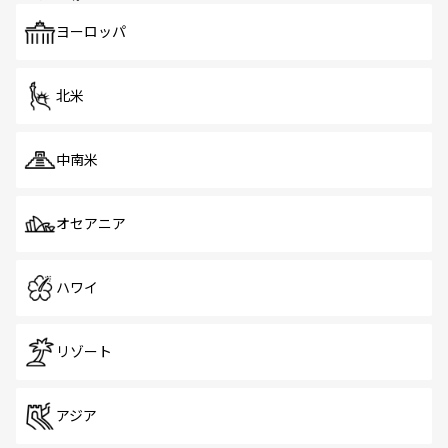
も、旅行者にとっては魅力的なポイント。グルメも豊富
で、ホーカーズは地元の風情を楽しめる外せないスポット
ヨーロッパ
だ。訪れる人を飽きさせないシンガポールで、多様な魅力
を体感しよう。 なお、新着のシンガポール情報は
コンテン
ツ一覧
を参照してほしい。
北米
中南米
オセアニア
ハワイ
リゾート
アジア