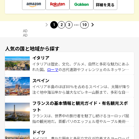
詳細を見る
…
1
2
3
10
AD
AD
人気の国と地域から探す
イタリア
イタリアは歴史、文化、グルメ、自然と多彩な魅力にあふ
れた国。
ローマ
の古代遺跡やフィレンツェのルネッサンス
美術、ヴェネツィアの運河など、歴史あるスポットはもち
スペイン
ろん、トスカーナの美しい田園風景やアマルフィ海岸の絶
景など、自然景観も見逃せない。観光の合間には、本場の
イベリア半島のほぼ80％を占めるスペインは、太陽が降り
ピザやパスタなど、絶品のイタリア料理を堪能することも
注ぐ地中海沿岸から雄大なピレネー山脈まで、多彩な自然
できる。朝目覚めてから夜眠るまで、すべての瞬間を楽し
と文化が詰まったヨーロッパ屈指の旅行先だ。多様な地域
フランスの基本情報と観光ガイド・有名観光スポ
ませてくれるイタリアで、忘れられない旅をしてみよう！
文化が根付くこの国では、情熱的なフラメンコ、熱気あふ
なお、新着のイタリア情報は
コンテンツ一覧
を参照してほ
れる闘牛、そして美味しいタパスが生活の一部となってい
ット
しい。
る。首都マドリードの洗練された雰囲気や、バルセロナの
フランスは、世界中の旅行者を魅了し続けるヨーロッパ屈
アートに溢れた街角から、地方では古代ローマ遺跡や中世
指の観光地だ。首都パリのエッフェル塔やルーブル美術館
の城塞都市、穏やかなビーチリゾートまで多彩な表情を見
といった象徴的なスポットから、田舎町の古風な美しさま
せる。地方によって風土や気候が異なるスペインはその個
ドイツ
で、幅広い魅力が詰まっている。華麗な宮殿、歴史的な大
性で訪れる人を魅了する。 なお、新着のスペイン情報は
コ
聖堂、美しいビーチ、そして豊かな自然が、訪れる者を心
ドイツは、豊かな歴史と多彩な文化が交差するヨーロッパ