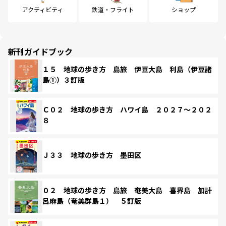
アクティビティ
鉄道・フライト
ショップ
新刊ガイドブック
１５ 地球の歩き方 島旅 伊豆大島 利島（伊豆諸
島①）３訂版
Ｃ０２ 地球の歩き方 ハワイ島 ２０２７～２０２
８
Ｊ３３ 地球の歩き方 墨田区
０２ 地球の歩き方 島旅 奄美大島 喜界島 加計
呂麻島（奄美群島１） ５訂版