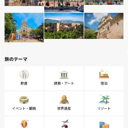
旅のテーマ
飲食
建築・アート
宿泊
イベント・観戦
世界遺産
リゾート