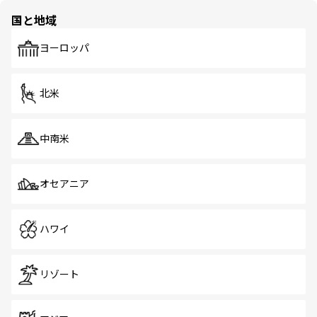
の多様性あふれるカラフルな町は、どこを歩いても新しい
国と地域
発見がある。さらに、治安のよさや充実した公共交通機関
も、旅行者にとっては魅力的なポイント。グルメも豊富
で、ホーカーズは地元の風情を楽しめる外せないスポット
ヨーロッパ
だ。訪れる人を飽きさせないシンガポールで、多様な魅力
を体感しよう。 なお、新着のシンガポール情報は
コンテン
ツ一覧
を参照してほしい。
北米
中南米
オセアニア
ハワイ
リゾート