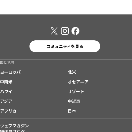
コミュニティを見る
国と地域
ヨーロッパ
北米
中南米
オセアニア
ハワイ
リゾート
アジア
中近東
アフリカ
日本
ウェブマガジン
特派員ブログ