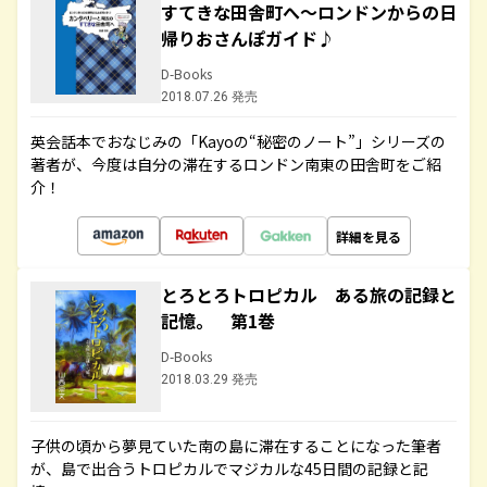
すてきな田舎町へ～ロンドンからの日
帰りおさんぽガイド♪
D-Books
2018.07.26 発売
英会話本でおなじみの「Kayoの“秘密のノート”」シリーズの
著者が、今度は自分の滞在するロンドン南東の田舎町をご紹
介！
詳細を見る
とろとろトロピカル ある旅の記録と
記憶。 第1巻
D-Books
2018.03.29 発売
子供の頃から夢見ていた南の島に滞在することになった筆者
が、島で出合うトロピカルでマジカルな45日間の記録と記