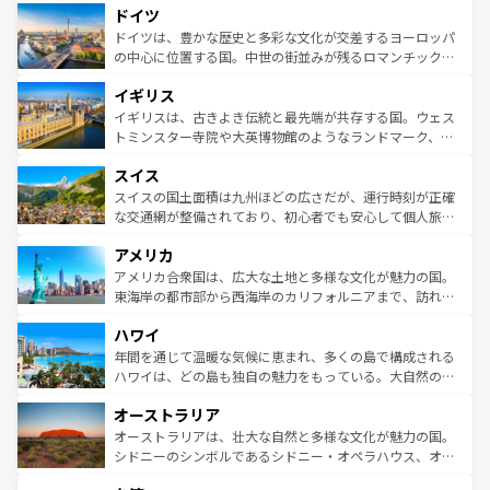
せる。地方によって風土や気候が異なるスペインはその個
ドイツ
で、幅広い魅力が詰まっている。華麗な宮殿、歴史的な大
性で訪れる人を魅了する。 なお、新着のスペイン情報は
コ
聖堂、美しいビーチ、そして豊かな自然が、訪れる者を心
ドイツは、豊かな歴史と多彩な文化が交差するヨーロッパ
ンテンツ一覧
を参照してほしい。
から魅了する。また、フランスは美食の国としても知ら
の中心に位置する国。中世の街並みが残るロマンチック街
れ、フランス料理はユネスコ無形文化遺産にも登録されて
道から、未来を先取りするようなモダンな都市まで多様な
イギリス
いる。シャンパンの発祥地であるランス、プロヴァンスの
顔を持つこの国は、どこを歩いても飽きることがない。ベ
香り高いラベンダー畑など、多彩な楽しみ方が可能だ。さ
ルリンの文化的活気、バイエルン州のアルプスの絶景、そ
イギリスは、古きよき伝統と最先端が共存する国。ウェス
らに、パリ以外の地域にも魅力が溢れており、どの街角に
してライン川沿いのワイン畑といった風景は必見。ビール
トミンスター寺院や大英博物館のようなランドマーク、歴
も豊かな歴史と文化が息づいている。パリ以外の個性あふ
とソーセージを味わいながら地元の人と過ごす楽しい時間
史ある大学都市、美しい丘陵地帯や牧歌的な風景など、エ
れる地方に足を運ぶとそれぞれで全く異なる文化を体験で
スイス
は、お酒好きな人にはぜひ体験してほしい。 なお、新着の
リアごとに異なる魅力がある。また、優雅なアフタヌーン
きるだろう。 なお、新着のフランス情報は
コンテンツ一覧
ドイツ情報は
コンテンツ一覧
を参照してほしい。
ティー、ビール好きにはたまらない英国パブ、サッカー観
スイスの国土面積は九州ほどの広さだが、運行時刻が正確
を参照してほしい。
戦など、本場だからこそできる体験も豊富。イギリスを旅
な交通網が整備されており、初心者でも安心して個人旅行
して楽しみつくそう。 なお、新着のイギリス情報は
コンテ
を楽しめる。日本同様に時刻表どおりの旅が可能だ。中世
アメリカ
ンツ一覧
を参照してほしい。
の建物がそのまま残る町や、スイスならではのユニークな
博物館もあり、アルプス観光だけでなく町歩きも満喫する
アメリカ合衆国は、広大な土地と多様な文化が魅力の国。
ことができる。国民の所得が高いため物価も高いが、旅行
東海岸の都市部から西海岸のカリフォルニアまで、訪れる
者向けの交通パス提供のサービスもあり、うまく活用すれ
場所ごとに異なる風景と体験が待っている。ニューヨーク
ハワイ
ば市内交通費無料で観光を楽しむこともできる。 なお、新
のような巨大都市は、観光、ショッピング、エンターテイ
着のスイス情報は
コンテンツ一覧
を参照してほしい。
ンメントが詰まった刺激的なスポットだ。一方、アメリカ
年間を通じて温暖な気候に恵まれ、多くの島で構成される
西部には大自然が広がり、グランドキャニオンやイエロー
ハワイは、どの島も独自の魅力をもっている。大自然の神
ストーン国立公園といった絶景が堪能できる。さらに、南
秘を感じたいなら、火山が生み出した壮大な景観を誇るハ
オーストラリア
部のニューオーリンズでは、音楽と美食が融合した独特の
ワイ島は見逃せない。また、定番の観光地といえばオアフ
文化が魅力。旅行者はアメリカの各地域で異なる魅力を楽
島だが、静かな自然を求めるならマウイ島やカウアイ島が
オーストラリアは、壮大な自然と多様な文化が魅力の国。
しみながら、その多様性と豊かな歴史を感じることができ
おすすめ。エメラルドグリーンに輝く海をはじめ、豊かな
シドニーのシンボルであるシドニー・オペラハウス、オー
るだろう。車でのロードトリップや列車の旅も、アメリカ
文化や歴史が息づいている。「アロハスピリット」と呼ば
ストラリア東海岸北部に広がる大サンゴ礁地帯グレートバ