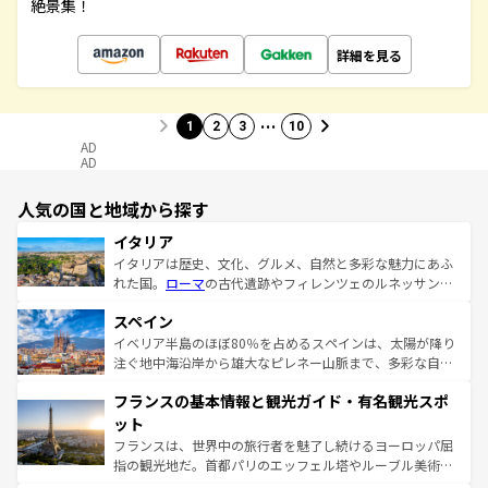
絶景集！
詳細を見る
…
1
2
3
10
AD
AD
人気の国と地域から探す
イタリア
イタリアは歴史、文化、グルメ、自然と多彩な魅力にあふ
れた国。
ローマ
の古代遺跡やフィレンツェのルネッサンス
美術、ヴェネツィアの運河など、歴史あるスポットはもち
スペイン
ろん、トスカーナの美しい田園風景やアマルフィ海岸の絶
景など、自然景観も見逃せない。観光の合間には、本場の
イベリア半島のほぼ80％を占めるスペインは、太陽が降り
ピザやパスタなど、絶品のイタリア料理を堪能することも
注ぐ地中海沿岸から雄大なピレネー山脈まで、多彩な自然
できる。朝目覚めてから夜眠るまで、すべての瞬間を楽し
と文化が詰まったヨーロッパ屈指の旅行先だ。多様な地域
フランスの基本情報と観光ガイド・有名観光スポ
ませてくれるイタリアで、忘れられない旅をしてみよう！
文化が根付くこの国では、情熱的なフラメンコ、熱気あふ
なお、新着のイタリア情報は
コンテンツ一覧
を参照してほ
れる闘牛、そして美味しいタパスが生活の一部となってい
ット
しい。
る。首都マドリードの洗練された雰囲気や、バルセロナの
フランスは、世界中の旅行者を魅了し続けるヨーロッパ屈
アートに溢れた街角から、地方では古代ローマ遺跡や中世
指の観光地だ。首都パリのエッフェル塔やルーブル美術館
の城塞都市、穏やかなビーチリゾートまで多彩な表情を見
といった象徴的なスポットから、田舎町の古風な美しさま