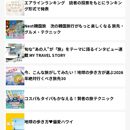
エアラインランキング 読者の投票をもとにランキン
グ形式で発表
Next韓国旅 次の韓国旅行がもっと楽しくなる 旅先・
グルメ・テクニック
旬な“あの人”が「旅」をテーマに語るインタビュー連
載 MY TRAVEL STORY
今、こんな旅がしてみたい！地球の歩き方が選ぶ2026
年絶対行くべき旅先30
コスパもタイパもかなえる！賢者の旅テクニック
地球の歩き方♥偏愛ハワイ