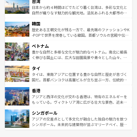
ならではの贅沢な旅のスタイルだ。 なお、新着のアメリカ
台湾
れるおもてなしの心で訪れる人々を迎えてくれるハワイの
リアリーフや大陸中央部にそびえるウルル（エアーズロッ
情報は
コンテンツ一覧
を参照してほしい。
人々、おいしいローカルフードやハワイアンミュージッ
ク）、タスマニアの美しい原生林やケアンズの熱帯雨林な
日本から約４時間ほどでたどり着く台湾は、多彩な文化と
ク、伝統的なフラダンスなど、すべてがハワイの魅力を彩
ど、見どころがたくさん。また、カフェやワイン、オージ
自然が織りなす魅力的な観光地。活気あふれる大都市の台
っている。訪れるたびに新しい発見と感動が待っているハ
ービーフなどの食文化も豊かで、美味しいものであふれて
北やノスタルジックな町並みが人気な九份（ジォウフェ
ワイを、存分に味わってほしい。 なお、新着のハワイ情報
韓国
いる。アクティビティも充実しており、サーフィンやダイ
ン）、静ひつな山岳地帯である台湾東部など、都市の喧騒
は
コンテンツ一覧
を参照してほしい。
ビング、ハイキングなど、アウトドア好きにはたまらな
と山間の静けさが共存しており、訪れる人に新しい発見と
歴史ある王朝文化が残る一方で、最先端のファッションやK
い。オーストラリアの多彩な魅力を存分に味わいつくそ
驚きをもたらしてくれる。また、奥深い台湾の食文化も魅
-POPで世界を席巻している韓国。首都ソウルの宮殿や伝統
う。 なお、新着のオーストラリア情報は
コンテンツ一覧
を
力で、夜市などの屋台グルメから高級料理、ヘルシーで美
家屋が並ぶエリアでは韓国の歴史と文化に浸ることがで
参照してほしい。
ベトナム
容にもいいと評判のスイーツなど、バラエティ豊かな料理
き、地方に足を延ばせば四季折々の自然美を楽しむことが
が味わえる。 なお、新着の台湾情報は
コンテンツ一覧
を参
できる。そして、キムチや焼肉、絶品のストリートフード
豊かな自然と多様な文化が魅力的なベトナム。南北に細長
照してほしい。
まで、さまざまな韓国料理が待っている。夜には、韓国な
く伸びる国土には、広大な田園風景や青々とした山々、世
らではのナイトライフも堪能できる。あたたかいホスピタ
界遺産に登録された壮大な自然景観が点在し、都市部では
タイ
リティに包まれながら、韓国の多彩な魅力を心ゆくまで味
急速な発展と共に伝統が息づく。ハノイの古い町並みやホ
わってみてほしい。 なお、新着の韓国情報は
コンテンツ一
ーチミン市のフランス統治時代の建物も、独特の雰囲気を
タイは、東南アジアに位置する豊かな自然と歴史が息づく
覧
を参照してほしい。
醸し出している。また、バラエティの豊かさとおいしさで
国だ。首都バンコクは高層ビルが立ち並ぶ一方、伝統的な
世界中の食通を魅了してやまないベトナム料理も魅力のひ
寺院や市場がいたるところに点在し、古きよき文化と現代
香港
とつ。フォーやバインミー、ベトナムコーヒーなどは、ぜ
の活気が交差している。北部ではチェンマイなどの山岳地
ひ現地で味わいたい。どの地域を訪れてもあたたかい人々
帯で自然と触れ合い、南部ではプーケットやクラビの美し
アジアと西洋の文化が交わる香港は、特有のエネルギーを
が旅行者を迎えてくれるので、きっと忘れられない旅にな
いビーチでリゾート気分を楽しむことができる。タイ料理
もっている。ヴィクトリア湾に広がる壮大な景色、近未来
るはずだ。 なお、新着のベトナム情報は
コンテンツ一覧
を
は世界的に有名で、屋台から高級レストランまで味覚を刺
的なアートスポット、そして歴史と現代が融合した町並
参照してほしい。
シンガポール
激する。気候は一年中温暖で、どの季節にも異なる楽しみ
み、どこを訪れても感動するはず。観光スポットが密集し
が待っている。親しみやすいタイの人々、仏教を中心とし
ており、効率よく見どころを回れるのも魅力。息をのむよ
アジアの交差点として多文化が融合した独自の魅力を放つ
た文化、そして多様な観光資源が、訪れる旅人を魅了し続
うな絶景から文化的な体験まで、香港を存分に楽しみ尽く
シンガポール。未来的な建築物が並ぶマリーナベイ、歴史
ける。 なお、新着のタイ情報は
コンテンツ一覧
を参照して
そう。 なお、新着の香港情報は
コンテンツ一覧
を参照して
と伝統を感じられるエスニックタウン、多数の緑豊かな公
ほしい。
ほしい。
園や自然保護区など、自然が調和した近代的な景観と文化