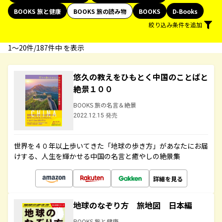
BOOKS 旅と健康
BOOKS 旅の読み物
BOOKS
D-Books
絞り込み条件を追加
1〜20件/187件中 を表示
悠久の教えをひもとく中国のことばと
絶景１００
BOOKS 旅の名言＆絶景
2022.12.15 発売
世界を４０年以上歩いてきた「地球の歩き方」があなたにお届
けする、人生を輝かせる中国の名言と癒やしの絶景集
詳細を見る
地球のなぞり方 旅地図 日本編
BOOKS 旅と健康