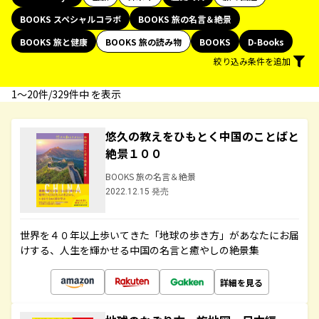
BOOKS スペシャルコラボ
BOOKS 旅の名言＆絶景
BOOKS 旅と健康
BOOKS 旅の読み物
BOOKS
D-Books
絞り込み条件を追加
1〜20件/329件中 を表示
悠久の教えをひもとく中国のことばと
絶景１００
BOOKS 旅の名言＆絶景
2022.12.15 発売
世界を４０年以上歩いてきた「地球の歩き方」があなたにお届
けする、人生を輝かせる中国の名言と癒やしの絶景集
詳細を見る