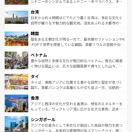
しみながら、その多様性と豊かな歴史を感じることができ
おすすめ。エメラルドグリーンに輝く海をはじめ、豊かな
シドニーのシンボルであるシドニー・オペラハウス、オー
るだろう。車でのロードトリップや列車の旅も、アメリカ
文化や歴史が息づいている。「アロハスピリット」と呼ば
ストラリア東海岸北部に広がる大サンゴ礁地帯グレートバ
ならではの贅沢な旅のスタイルだ。 なお、新着のアメリカ
台湾
れるおもてなしの心で訪れる人々を迎えてくれるハワイの
リアリーフや大陸中央部にそびえるウルル（エアーズロッ
情報は
コンテンツ一覧
を参照してほしい。
人々、おいしいローカルフードやハワイアンミュージッ
ク）、タスマニアの美しい原生林やケアンズの熱帯雨林な
日本から約４時間ほどでたどり着く台湾は、多彩な文化と
ク、伝統的なフラダンスなど、すべてがハワイの魅力を彩
ど、見どころがたくさん。また、カフェやワイン、オージ
自然が織りなす魅力的な観光地。活気あふれる大都市の台
っている。訪れるたびに新しい発見と感動が待っているハ
ービーフなどの食文化も豊かで、美味しいものであふれて
北やノスタルジックな町並みが人気な九份（ジォウフェ
ワイを、存分に味わってほしい。 なお、新着のハワイ情報
韓国
いる。アクティビティも充実しており、サーフィンやダイ
ン）、静ひつな山岳地帯である台湾東部など、都市の喧騒
は
コンテンツ一覧
を参照してほしい。
ビング、ハイキングなど、アウトドア好きにはたまらな
と山間の静けさが共存しており、訪れる人に新しい発見と
歴史ある王朝文化が残る一方で、最先端のファッションやK
い。オーストラリアの多彩な魅力を存分に味わいつくそ
驚きをもたらしてくれる。また、奥深い台湾の食文化も魅
-POPで世界を席巻している韓国。首都ソウルの宮殿や伝統
う。 なお、新着のオーストラリア情報は
コンテンツ一覧
を
力で、夜市などの屋台グルメから高級料理、ヘルシーで美
家屋が並ぶエリアでは韓国の歴史と文化に浸ることがで
参照してほしい。
ベトナム
容にもいいと評判のスイーツなど、バラエティ豊かな料理
き、地方に足を延ばせば四季折々の自然美を楽しむことが
が味わえる。 なお、新着の台湾情報は
コンテンツ一覧
を参
できる。そして、キムチや焼肉、絶品のストリートフード
豊かな自然と多様な文化が魅力的なベトナム。南北に細長
照してほしい。
まで、さまざまな韓国料理が待っている。夜には、韓国な
く伸びる国土には、広大な田園風景や青々とした山々、世
らではのナイトライフも堪能できる。あたたかいホスピタ
界遺産に登録された壮大な自然景観が点在し、都市部では
タイ
リティに包まれながら、韓国の多彩な魅力を心ゆくまで味
急速な発展と共に伝統が息づく。ハノイの古い町並みやホ
わってみてほしい。 なお、新着の韓国情報は
コンテンツ一
ーチミン市のフランス統治時代の建物も、独特の雰囲気を
タイは、東南アジアに位置する豊かな自然と歴史が息づく
覧
を参照してほしい。
醸し出している。また、バラエティの豊かさとおいしさで
国だ。首都バンコクは高層ビルが立ち並ぶ一方、伝統的な
世界中の食通を魅了してやまないベトナム料理も魅力のひ
寺院や市場がいたるところに点在し、古きよき文化と現代
香港
とつ。フォーやバインミー、ベトナムコーヒーなどは、ぜ
の活気が交差している。北部ではチェンマイなどの山岳地
ひ現地で味わいたい。どの地域を訪れてもあたたかい人々
帯で自然と触れ合い、南部ではプーケットやクラビの美し
アジアと西洋の文化が交わる香港は、特有のエネルギーを
が旅行者を迎えてくれるので、きっと忘れられない旅にな
いビーチでリゾート気分を楽しむことができる。タイ料理
もっている。ヴィクトリア湾に広がる壮大な景色、近未来
るはずだ。 なお、新着のベトナム情報は
コンテンツ一覧
を
は世界的に有名で、屋台から高級レストランまで味覚を刺
的なアートスポット、そして歴史と現代が融合した町並
参照してほしい。
シンガポール
激する。気候は一年中温暖で、どの季節にも異なる楽しみ
み、どこを訪れても感動するはず。観光スポットが密集し
が待っている。親しみやすいタイの人々、仏教を中心とし
ており、効率よく見どころを回れるのも魅力。息をのむよ
アジアの交差点として多文化が融合した独自の魅力を放つ
た文化、そして多様な観光資源が、訪れる旅人を魅了し続
うな絶景から文化的な体験まで、香港を存分に楽しみ尽く
シンガポール。未来的な建築物が並ぶマリーナベイ、歴史