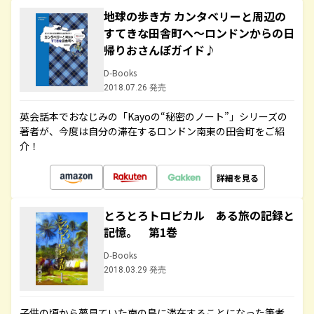
地球の歩き方 カンタベリーと周辺の
すてきな田舎町へ～ロンドンからの日
帰りおさんぽガイド♪
D-Books
2018.07.26 発売
英会話本でおなじみの「Kayoの“秘密のノート”」シリーズの
著者が、今度は自分の滞在するロンドン南東の田舎町をご紹
介！
詳細を見る
とろとろトロピカル ある旅の記録と
記憶。 第1巻
D-Books
2018.03.29 発売
子供の頃から夢見ていた南の島に滞在することになった筆者