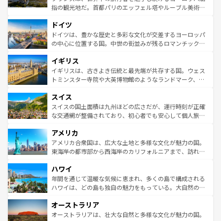
アートに溢れた街角から、地方では古代ローマ遺跡や中世
指の観光地だ。首都パリのエッフェル塔やルーブル美術館
の城塞都市、穏やかなビーチリゾートまで多彩な表情を見
といった象徴的なスポットから、田舎町の古風な美しさま
せる。地方によって風土や気候が異なるスペインはその個
ドイツ
で、幅広い魅力が詰まっている。華麗な宮殿、歴史的な大
性で訪れる人を魅了する。 なお、新着のスペイン情報は
コ
聖堂、美しいビーチ、そして豊かな自然が、訪れる者を心
ドイツは、豊かな歴史と多彩な文化が交差するヨーロッパ
ンテンツ一覧
を参照してほしい。
から魅了する。また、フランスは美食の国としても知ら
の中心に位置する国。中世の街並みが残るロマンチック街
れ、フランス料理はユネスコ無形文化遺産にも登録されて
道から、未来を先取りするようなモダンな都市まで多様な
イギリス
いる。シャンパンの発祥地であるランス、プロヴァンスの
顔を持つこの国は、どこを歩いても飽きることがない。ベ
香り高いラベンダー畑など、多彩な楽しみ方が可能だ。さ
ルリンの文化的活気、バイエルン州のアルプスの絶景、そ
イギリスは、古きよき伝統と最先端が共存する国。ウェス
らに、パリ以外の地域にも魅力が溢れており、どの街角に
してライン川沿いのワイン畑といった風景は必見。ビール
トミンスター寺院や大英博物館のようなランドマーク、歴
も豊かな歴史と文化が息づいている。パリ以外の個性あふ
とソーセージを味わいながら地元の人と過ごす楽しい時間
史ある大学都市、美しい丘陵地帯や牧歌的な風景など、エ
れる地方に足を運ぶとそれぞれで全く異なる文化を体験で
スイス
は、お酒好きな人にはぜひ体験してほしい。 なお、新着の
リアごとに異なる魅力がある。また、優雅なアフタヌーン
きるだろう。 なお、新着のフランス情報は
コンテンツ一覧
ドイツ情報は
コンテンツ一覧
を参照してほしい。
ティー、ビール好きにはたまらない英国パブ、サッカー観
スイスの国土面積は九州ほどの広さだが、運行時刻が正確
を参照してほしい。
戦など、本場だからこそできる体験も豊富。イギリスを旅
な交通網が整備されており、初心者でも安心して個人旅行
して楽しみつくそう。 なお、新着のイギリス情報は
コンテ
を楽しめる。日本同様に時刻表どおりの旅が可能だ。中世
アメリカ
ンツ一覧
を参照してほしい。
の建物がそのまま残る町や、スイスならではのユニークな
博物館もあり、アルプス観光だけでなく町歩きも満喫する
アメリカ合衆国は、広大な土地と多様な文化が魅力の国。
ことができる。国民の所得が高いため物価も高いが、旅行
東海岸の都市部から西海岸のカリフォルニアまで、訪れる
者向けの交通パス提供のサービスもあり、うまく活用すれ
場所ごとに異なる風景と体験が待っている。ニューヨーク
ハワイ
ば市内交通費無料で観光を楽しむこともできる。 なお、新
のような巨大都市は、観光、ショッピング、エンターテイ
着のスイス情報は
コンテンツ一覧
を参照してほしい。
ンメントが詰まった刺激的なスポットだ。一方、アメリカ
年間を通じて温暖な気候に恵まれ、多くの島で構成される
西部には大自然が広がり、グランドキャニオンやイエロー
ハワイは、どの島も独自の魅力をもっている。大自然の神
ストーン国立公園といった絶景が堪能できる。さらに、南
秘を感じたいなら、火山が生み出した壮大な景観を誇るハ
オーストラリア
部のニューオーリンズでは、音楽と美食が融合した独特の
ワイ島は見逃せない。また、定番の観光地といえばオアフ
文化が魅力。旅行者はアメリカの各地域で異なる魅力を楽
島だが、静かな自然を求めるならマウイ島やカウアイ島が
オーストラリアは、壮大な自然と多様な文化が魅力の国。