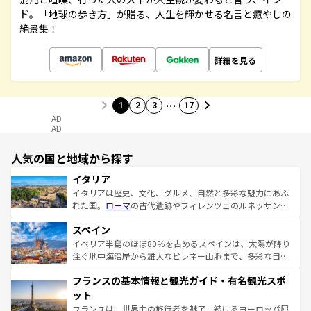
ド。「地球の歩き方」が贈る、人生を輝かせる名言と癒やしの
絶景集！
詳細を見る
…
1
2
3
17
AD
AD
人気の国と地域から探す
イタリア
イタリアは歴史、文化、グルメ、自然と多彩な魅力にあふ
れた国。
ローマ
の古代遺跡やフィレンツェのルネッサンス
美術、ヴェネツィアの運河など、歴史あるスポットはもち
スペイン
ろん、トスカーナの美しい田園風景やアマルフィ海岸の絶
景など、自然景観も見逃せない。観光の合間には、本場の
イベリア半島のほぼ80％を占めるスペインは、太陽が降り
ピザやパスタなど、絶品のイタリア料理を堪能することも
注ぐ地中海沿岸から雄大なピレネー山脈まで、多彩な自然
できる。朝目覚めてから夜眠るまで、すべての瞬間を楽し
と文化が詰まったヨーロッパ屈指の旅行先だ。多様な地域
フランスの基本情報と観光ガイド・有名観光スポ
ませてくれるイタリアで、忘れられない旅をしてみよう！
文化が根付くこの国では、情熱的なフラメンコ、熱気あふ
なお、新着のイタリア情報は
コンテンツ一覧
を参照してほ
れる闘牛、そして美味しいタパスが生活の一部となってい
ット
しい。
る。首都マドリードの洗練された雰囲気や、バルセロナの
フランスは、世界中の旅行者を魅了し続けるヨーロッパ屈