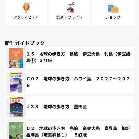
アクティビティ
鉄道・フライト
ショップ
新刊ガイドブック
１５ 地球の歩き方 島旅 伊豆大島 利島（伊豆諸
島①）３訂版
Ｃ０２ 地球の歩き方 ハワイ島 ２０２７～２０２
８
Ｊ３３ 地球の歩き方 墨田区
０２ 地球の歩き方 島旅 奄美大島 喜界島 加計
呂麻島（奄美群島１） ５訂版