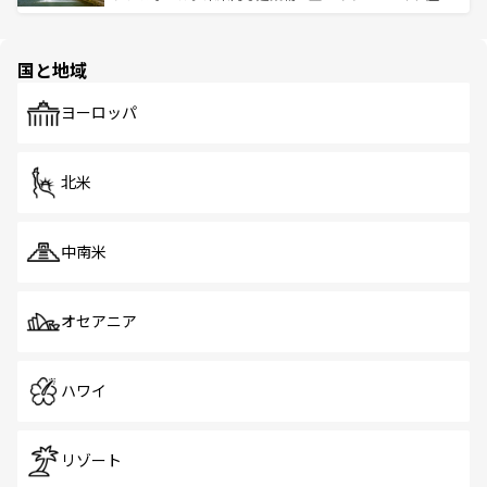
ける。 なお、新着のタイ情報は
コンテンツ一覧
を参照して
そう。 なお、新着の香港情報は
コンテンツ一覧
を参照して
と伝統を感じられるエスニックタウン、多数の緑豊かな公
ほしい。
ほしい。
園や自然保護区など、自然が調和した近代的な景観と文化
の多様性あふれるカラフルな町は、どこを歩いても新しい
国と地域
発見がある。さらに、治安のよさや充実した公共交通機関
も、旅行者にとっては魅力的なポイント。グルメも豊富
で、ホーカーズは地元の風情を楽しめる外せないスポット
ヨーロッパ
だ。訪れる人を飽きさせないシンガポールで、多様な魅力
を体感しよう。 なお、新着のシンガポール情報は
コンテン
ツ一覧
を参照してほしい。
北米
中南米
オセアニア
ハワイ
リゾート