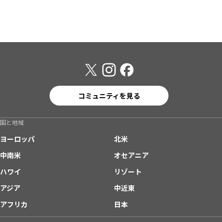
コミュニティを見る
国と地域
ヨーロッパ
北米
中南米
オセアニア
ハワイ
リゾート
アジア
中近東
アフリカ
日本