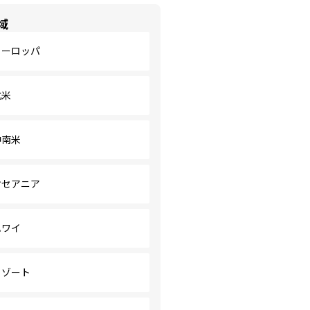
域
ヨーロッパ
北米
中南米
オセアニア
ハワイ
リゾート