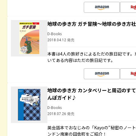
地球の歩き方 ガチ冒険～地球の歩き方
D-Books
2018.04.12 発売
本書は4人の旅好きによるただの旅日記です。
いてある内容はただの旅日記です。
地球の歩き方 カンタベリーと周辺のす
んぽガイド♪
D-Books
2018.07.26 発売
英会話本でおなじみの「Kayoの“秘密のノー
ンドン南東の田舎町をご紹介！