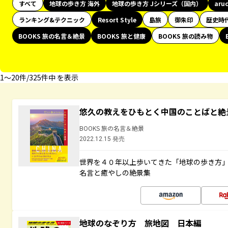
すべて
地球の歩き方 海外
地球の歩き方 Jシリーズ（国内）
aru
ランキング&テクニック
Resort Style
島旅
御朱印
歴史時
BOOKS 旅の名言＆絶景
BOOKS 旅と健康
BOOKS 旅の読み物
1〜20件/325件中 を表示
悠久の教えをひもとく中国のことばと絶
BOOKS 旅の名言＆絶景
2022.12.15 発売
世界を４０年以上歩いてきた「地球の歩き方
名言と癒やしの絶景集
地球のなぞり方 旅地図 日本編