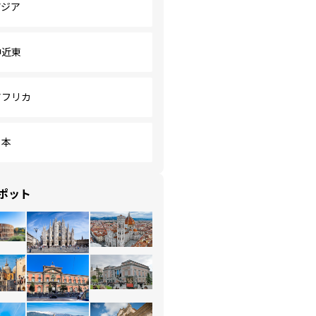
アジア
中近東
アフリカ
日本
ポット