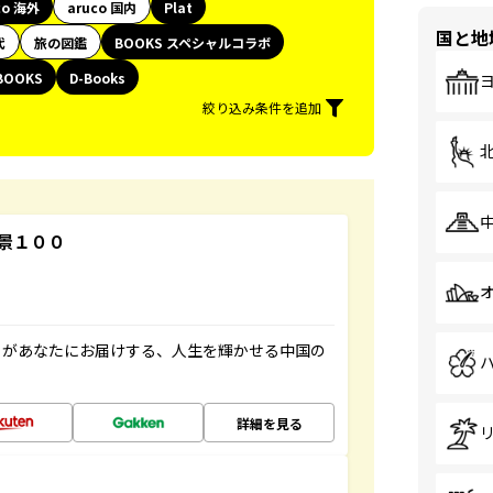
co 海外
aruco 国内
Plat
国と地
代
旅の図鑑
BOOKS スペシャルコラボ
BOOKS
D-Books
絞り込み条件を追加
景１００
」があなたにお届けする、人生を輝かせる中国の
詳細を見る