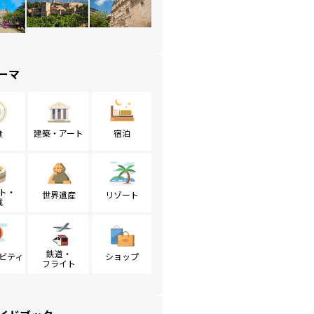
ーマ
食
建築・アート
宿泊
ト・
世界遺産
リゾート
戦
鉄道・
ビティ
ショップ
フライト