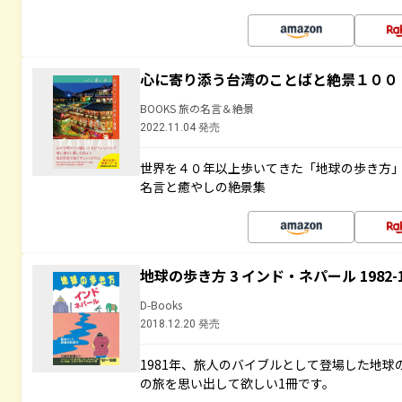
心に寄り添う台湾のことばと絶景１００
BOOKS 旅の名言＆絶景
2022.11.04 発売
世界を４０年以上歩いてきた「地球の歩き方
名言と癒やしの絶景集
地球の歩き方 3 インド・ネパール 1982
D-Books
2018.12.20 発売
1981年、旅人のバイブルとして登場した地
の旅を思い出して欲しい1冊です。