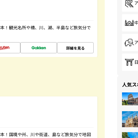
図本！観光名所や橋、川、湖、半島など旅気分で
詳細を見る
人気ス
図本！国境や州、川や街道、島など旅気分で地図