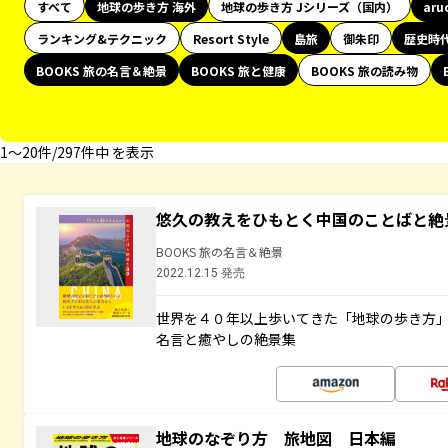
すべて
地球の歩き方 海外
地球の歩き方 Jシリーズ（国内）
aru
ランキング&テクニック
Resort Style
島旅
御朱印
歴史時
BOOKS 旅の名言＆絶景
BOOKS 旅と健康
BOOKS 旅の読み物
1〜20件/297件中 を表示
悠久の教えをひもとく中国のことばと絶
BOOKS 旅の名言＆絶景
2022.12.15 発売
世界を４０年以上歩いてきた「地球の歩き方
名言と癒やしの絶景集
地球のなぞり方 旅地図 日本編