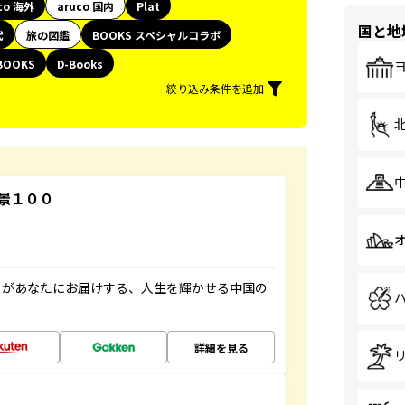
co 海外
aruco 国内
Plat
国と地
代
旅の図鑑
BOOKS スペシャルコラボ
BOOKS
D-Books
絞り込み条件を追加
景１００
」があなたにお届けする、人生を輝かせる中国の
詳細を見る