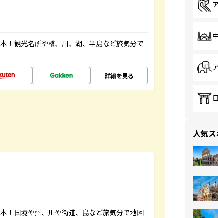
図本！観光名所や橋、川、湖、半島など旅気分で
詳細を見る
人気ス
図本！国境や州、川や街道、島など旅気分で地図