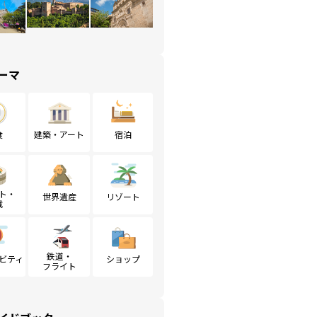
ーマ
食
建築・アート
宿泊
ト・
世界遺産
リゾート
戦
鉄道・
ビティ
ショップ
フライト