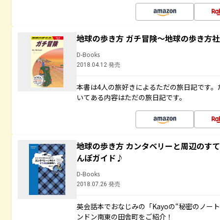
地球の歩き方 ガチ冒険～地球の歩き方
D-Books
2018.04.12 発売
本書は4人の旅好きによるただの旅日記です。
いてある内容はただの旅日記です。
地球の歩き方 カンタベリーと周辺のす
んぽガイド♪
D-Books
2018.07.26 発売
英会話本でおなじみの「Kayoの“秘密のノー
ンドン南東の田舎町をご紹介！