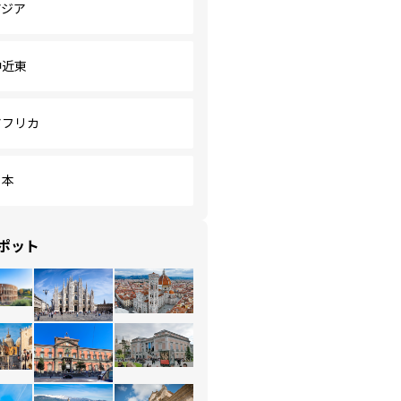
アジア
中近東
アフリカ
日本
ポット