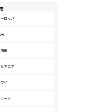
域
ヨーロッパ
北米
中南米
オセアニア
ハワイ
リゾート