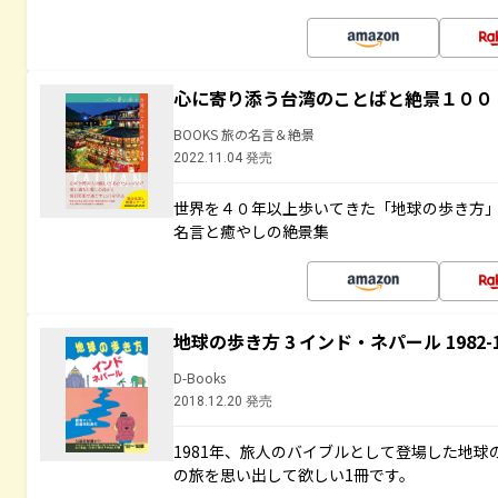
心に寄り添う台湾のことばと絶景１００
BOOKS 旅の名言＆絶景
2022.11.04 発売
世界を４０年以上歩いてきた「地球の歩き方
名言と癒やしの絶景集
地球の歩き方 3 インド・ネパール 1982
D-Books
2018.12.20 発売
1981年、旅人のバイブルとして登場した地
の旅を思い出して欲しい1冊です。