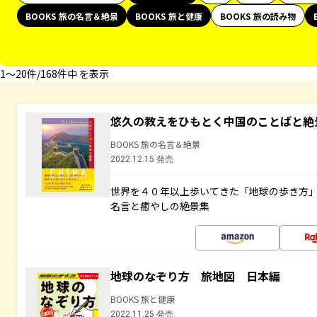
BOOKS 旅の名言＆絶景
BOOKS 旅と健康
BOOKS 旅の読み物
1〜20件/168件中 を表示
悠久の教えをひもとく中国のことばと絶
BOOKS 旅の名言＆絶景
2022.12.15 発売
世界を４０年以上歩いてきた「地球の歩き方
名言と癒やしの絶景集
地球のなぞり方 旅地図 日本編
BOOKS 旅と健康
2022.11.25 発売