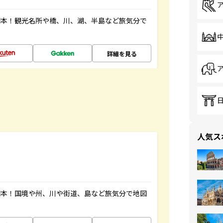
図本！観光名所や橋、川、湖、半島など旅気分で
詳細を見る
人気ス
図本！国境や州、川や街道、島など旅気分で地図