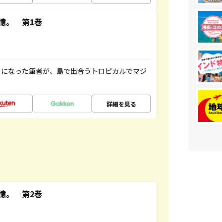
憶。 第1巻
とになった筆者が、島で出合うトロピカルでマジ
詳細を見る
憶。 第2巻