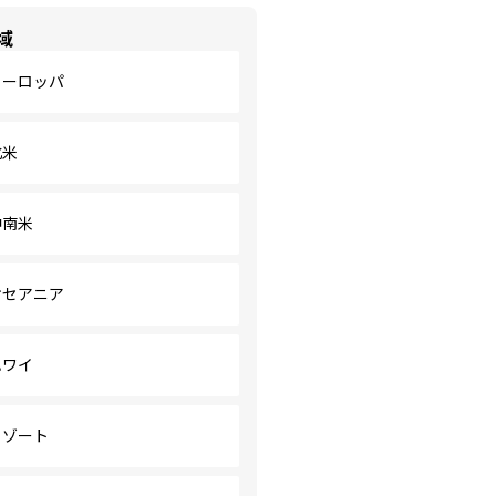
域
ヨーロッパ
北米
中南米
オセアニア
ハワイ
リゾート