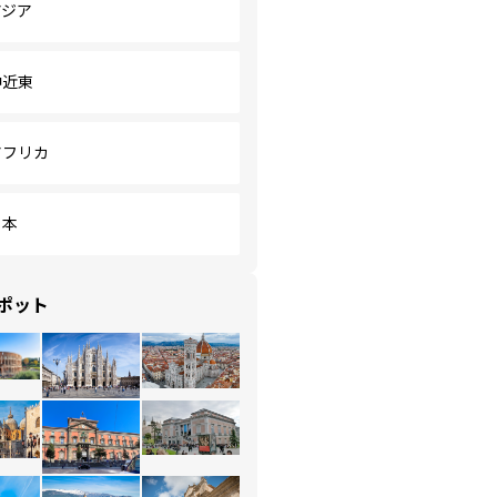
アジア
中近東
アフリカ
日本
ポット