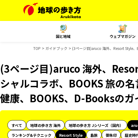
国と地域
ウェブマガジン
TOP
ガイドブック
(3ページ目)aruco 海外、Resort S
(3ページ目)aruco 海外、Resor
シャルコラボ、BOOKS 旅の名
健康、BOOKS、D-Books
すべて
地球の歩き方 海外
地球の歩き方 Jシリーズ（国内）
ar
ランキング&テクニック
Resort Style
島旅
御朱印
歴史時