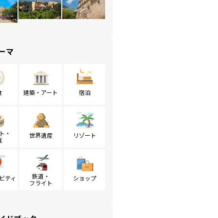
ーマ
食
建築・アート
宿泊
ト・
世界遺産
リゾート
戦
鉄道・
ビティ
ショップ
フライト