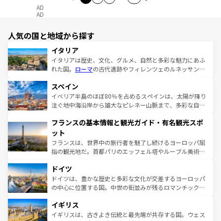
AD
AD
人気の国と地域から探す
イタリア
イタリアは歴史、文化、グルメ、自然と多彩な魅力にあふ
れた国。
ローマ
の古代遺跡やフィレンツェのルネッサンス
美術、ヴェネツィアの運河など、歴史あるスポットはもち
スペイン
ろん、トスカーナの美しい田園風景やアマルフィ海岸の絶
景など、自然景観も見逃せない。観光の合間には、本場の
イベリア半島のほぼ80％を占めるスペインは、太陽が降り
ピザやパスタなど、絶品のイタリア料理を堪能することも
注ぐ地中海沿岸から雄大なピレネー山脈まで、多彩な自然
できる。朝目覚めてから夜眠るまで、すべての瞬間を楽し
と文化が詰まったヨーロッパ屈指の旅行先だ。多様な地域
フランスの基本情報と観光ガイド・有名観光スポ
ませてくれるイタリアで、忘れられない旅をしてみよう！
文化が根付くこの国では、情熱的なフラメンコ、熱気あふ
なお、新着のイタリア情報は
コンテンツ一覧
を参照してほ
れる闘牛、そして美味しいタパスが生活の一部となってい
ット
しい。
る。首都マドリードの洗練された雰囲気や、バルセロナの
フランスは、世界中の旅行者を魅了し続けるヨーロッパ屈
アートに溢れた街角から、地方では古代ローマ遺跡や中世
指の観光地だ。首都パリのエッフェル塔やルーブル美術館
の城塞都市、穏やかなビーチリゾートまで多彩な表情を見
といった象徴的なスポットから、田舎町の古風な美しさま
せる。地方によって風土や気候が異なるスペインはその個
ドイツ
で、幅広い魅力が詰まっている。華麗な宮殿、歴史的な大
性で訪れる人を魅了する。 なお、新着のスペイン情報は
コ
聖堂、美しいビーチ、そして豊かな自然が、訪れる者を心
ドイツは、豊かな歴史と多彩な文化が交差するヨーロッパ
ンテンツ一覧
を参照してほしい。
から魅了する。また、フランスは美食の国としても知ら
の中心に位置する国。中世の街並みが残るロマンチック街
れ、フランス料理はユネスコ無形文化遺産にも登録されて
道から、未来を先取りするようなモダンな都市まで多様な
イギリス
いる。シャンパンの発祥地であるランス、プロヴァンスの
顔を持つこの国は、どこを歩いても飽きることがない。ベ
香り高いラベンダー畑など、多彩な楽しみ方が可能だ。さ
ルリンの文化的活気、バイエルン州のアルプスの絶景、そ
イギリスは、古きよき伝統と最先端が共存する国。ウェス