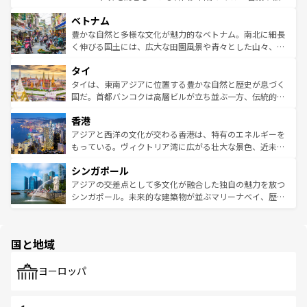
う。 なお、新着のオーストラリア情報は
コンテンツ一覧
を
力で、夜市などの屋台グルメから高級料理、ヘルシーで美
家屋が並ぶエリアでは韓国の歴史と文化に浸ることがで
参照してほしい。
ベトナム
容にもいいと評判のスイーツなど、バラエティ豊かな料理
き、地方に足を延ばせば四季折々の自然美を楽しむことが
が味わえる。 なお、新着の台湾情報は
コンテンツ一覧
を参
できる。そして、キムチや焼肉、絶品のストリートフード
豊かな自然と多様な文化が魅力的なベトナム。南北に細長
照してほしい。
まで、さまざまな韓国料理が待っている。夜には、韓国な
く伸びる国土には、広大な田園風景や青々とした山々、世
らではのナイトライフも堪能できる。あたたかいホスピタ
界遺産に登録された壮大な自然景観が点在し、都市部では
タイ
リティに包まれながら、韓国の多彩な魅力を心ゆくまで味
急速な発展と共に伝統が息づく。ハノイの古い町並みやホ
わってみてほしい。 なお、新着の韓国情報は
コンテンツ一
ーチミン市のフランス統治時代の建物も、独特の雰囲気を
タイは、東南アジアに位置する豊かな自然と歴史が息づく
覧
を参照してほしい。
醸し出している。また、バラエティの豊かさとおいしさで
国だ。首都バンコクは高層ビルが立ち並ぶ一方、伝統的な
世界中の食通を魅了してやまないベトナム料理も魅力のひ
寺院や市場がいたるところに点在し、古きよき文化と現代
香港
とつ。フォーやバインミー、ベトナムコーヒーなどは、ぜ
の活気が交差している。北部ではチェンマイなどの山岳地
ひ現地で味わいたい。どの地域を訪れてもあたたかい人々
帯で自然と触れ合い、南部ではプーケットやクラビの美し
アジアと西洋の文化が交わる香港は、特有のエネルギーを
が旅行者を迎えてくれるので、きっと忘れられない旅にな
いビーチでリゾート気分を楽しむことができる。タイ料理
もっている。ヴィクトリア湾に広がる壮大な景色、近未来
るはずだ。 なお、新着のベトナム情報は
コンテンツ一覧
を
は世界的に有名で、屋台から高級レストランまで味覚を刺
的なアートスポット、そして歴史と現代が融合した町並
参照してほしい。
シンガポール
激する。気候は一年中温暖で、どの季節にも異なる楽しみ
み、どこを訪れても感動するはず。観光スポットが密集し
が待っている。親しみやすいタイの人々、仏教を中心とし
ており、効率よく見どころを回れるのも魅力。息をのむよ
アジアの交差点として多文化が融合した独自の魅力を放つ
た文化、そして多様な観光資源が、訪れる旅人を魅了し続
うな絶景から文化的な体験まで、香港を存分に楽しみ尽く
シンガポール。未来的な建築物が並ぶマリーナベイ、歴史
ける。 なお、新着のタイ情報は
コンテンツ一覧
を参照して
そう。 なお、新着の香港情報は
コンテンツ一覧
を参照して
と伝統を感じられるエスニックタウン、多数の緑豊かな公
ほしい。
ほしい。
園や自然保護区など、自然が調和した近代的な景観と文化
の多様性あふれるカラフルな町は、どこを歩いても新しい
国と地域
発見がある。さらに、治安のよさや充実した公共交通機関
も、旅行者にとっては魅力的なポイント。グルメも豊富
で、ホーカーズは地元の風情を楽しめる外せないスポット
ヨーロッパ
だ。訪れる人を飽きさせないシンガポールで、多様な魅力
を体感しよう。 なお、新着のシンガポール情報は
コンテン