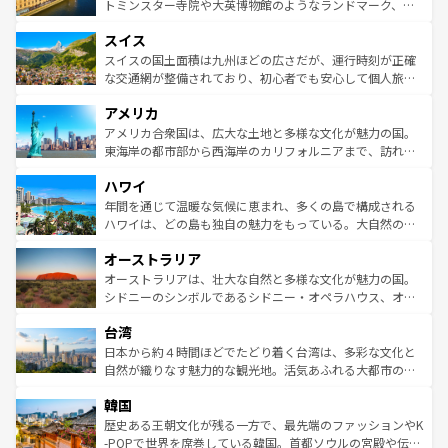
らに、パリ以外の地域にも魅力が溢れており、どの街角に
してライン川沿いのワイン畑といった風景は必見。ビール
トミンスター寺院や大英博物館のようなランドマーク、歴
も豊かな歴史と文化が息づいている。パリ以外の個性あふ
とソーセージを味わいながら地元の人と過ごす楽しい時間
史ある大学都市、美しい丘陵地帯や牧歌的な風景など、エ
れる地方に足を運ぶとそれぞれで全く異なる文化を体験で
スイス
は、お酒好きな人にはぜひ体験してほしい。 なお、新着の
リアごとに異なる魅力がある。また、優雅なアフタヌーン
きるだろう。 なお、新着のフランス情報は
コンテンツ一覧
ドイツ情報は
コンテンツ一覧
を参照してほしい。
ティー、ビール好きにはたまらない英国パブ、サッカー観
スイスの国土面積は九州ほどの広さだが、運行時刻が正確
を参照してほしい。
戦など、本場だからこそできる体験も豊富。イギリスを旅
な交通網が整備されており、初心者でも安心して個人旅行
して楽しみつくそう。 なお、新着のイギリス情報は
コンテ
を楽しめる。日本同様に時刻表どおりの旅が可能だ。中世
アメリカ
ンツ一覧
を参照してほしい。
の建物がそのまま残る町や、スイスならではのユニークな
博物館もあり、アルプス観光だけでなく町歩きも満喫する
アメリカ合衆国は、広大な土地と多様な文化が魅力の国。
ことができる。国民の所得が高いため物価も高いが、旅行
東海岸の都市部から西海岸のカリフォルニアまで、訪れる
者向けの交通パス提供のサービスもあり、うまく活用すれ
場所ごとに異なる風景と体験が待っている。ニューヨーク
ハワイ
ば市内交通費無料で観光を楽しむこともできる。 なお、新
のような巨大都市は、観光、ショッピング、エンターテイ
着のスイス情報は
コンテンツ一覧
を参照してほしい。
ンメントが詰まった刺激的なスポットだ。一方、アメリカ
年間を通じて温暖な気候に恵まれ、多くの島で構成される
西部には大自然が広がり、グランドキャニオンやイエロー
ハワイは、どの島も独自の魅力をもっている。大自然の神
ストーン国立公園といった絶景が堪能できる。さらに、南
秘を感じたいなら、火山が生み出した壮大な景観を誇るハ
オーストラリア
部のニューオーリンズでは、音楽と美食が融合した独特の
ワイ島は見逃せない。また、定番の観光地といえばオアフ
文化が魅力。旅行者はアメリカの各地域で異なる魅力を楽
島だが、静かな自然を求めるならマウイ島やカウアイ島が
オーストラリアは、壮大な自然と多様な文化が魅力の国。
しみながら、その多様性と豊かな歴史を感じることができ
おすすめ。エメラルドグリーンに輝く海をはじめ、豊かな
シドニーのシンボルであるシドニー・オペラハウス、オー
るだろう。車でのロードトリップや列車の旅も、アメリカ
文化や歴史が息づいている。「アロハスピリット」と呼ば
ストラリア東海岸北部に広がる大サンゴ礁地帯グレートバ
ならではの贅沢な旅のスタイルだ。 なお、新着のアメリカ
台湾
れるおもてなしの心で訪れる人々を迎えてくれるハワイの
リアリーフや大陸中央部にそびえるウルル（エアーズロッ
情報は
コンテンツ一覧
を参照してほしい。
人々、おいしいローカルフードやハワイアンミュージッ
ク）、タスマニアの美しい原生林やケアンズの熱帯雨林な
日本から約４時間ほどでたどり着く台湾は、多彩な文化と
ク、伝統的なフラダンスなど、すべてがハワイの魅力を彩
ど、見どころがたくさん。また、カフェやワイン、オージ
自然が織りなす魅力的な観光地。活気あふれる大都市の台
っている。訪れるたびに新しい発見と感動が待っているハ
ービーフなどの食文化も豊かで、美味しいものであふれて
北やノスタルジックな町並みが人気な九份（ジォウフェ
ワイを、存分に味わってほしい。 なお、新着のハワイ情報
韓国
いる。アクティビティも充実しており、サーフィンやダイ
ン）、静ひつな山岳地帯である台湾東部など、都市の喧騒
は
コンテンツ一覧
を参照してほしい。
ビング、ハイキングなど、アウトドア好きにはたまらな
と山間の静けさが共存しており、訪れる人に新しい発見と
歴史ある王朝文化が残る一方で、最先端のファッションやK
い。オーストラリアの多彩な魅力を存分に味わいつくそ
驚きをもたらしてくれる。また、奥深い台湾の食文化も魅
-POPで世界を席巻している韓国。首都ソウルの宮殿や伝統