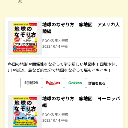
AD
地球のなぞり方 旅地図 アメリカ大
陸編
BOOKS 旅と健康
2022.10.14 発売
各国の地形や関係性をなぞって学ぶ新しい地図本！国境や州、
川や街道、島など旅気分で地図をなぞって脳もイキイキ！
詳細を見る
地球のなぞり方 旅地図 ヨーロッパ
編
BOOKS 旅と健康
2022.10.14 発売