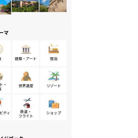
ーマ
食
建築・アート
宿泊
ト・
世界遺産
リゾート
戦
鉄道・
ビティ
ショップ
フライト