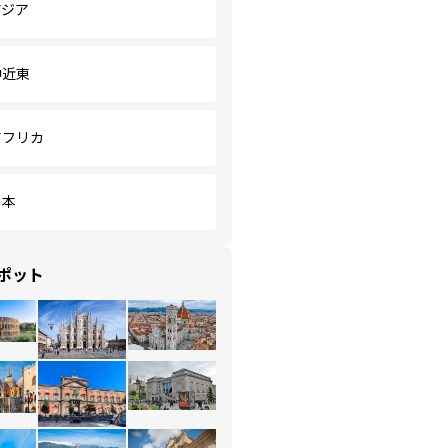
アジア
中近東
アフリカ
日本
ポット