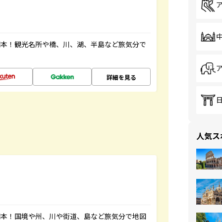
図本！観光名所や橋、川、湖、半島など旅気分で
詳細を見る
人気ス
図本！国境や州、川や街道、島など旅気分で地図