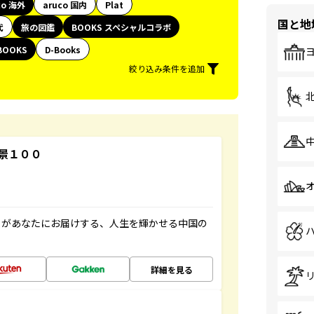
co 海外
aruco 国内
Plat
国と地
代
旅の図鑑
BOOKS スペシャルコラボ
BOOKS
D-Books
絞り込み条件を追加
景１００
」があなたにお届けする、人生を輝かせる中国の
詳細を見る