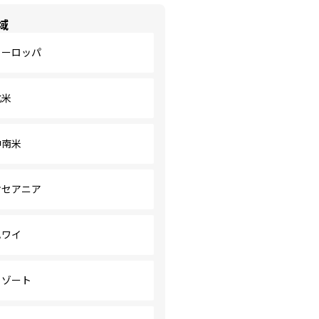
域
ヨーロッパ
北米
中南米
オセアニア
ハワイ
リゾート