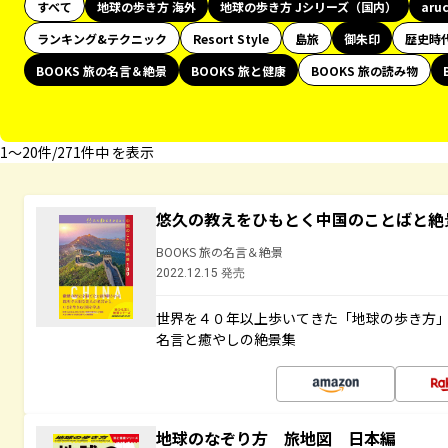
すべて
地球の歩き方 海外
地球の歩き方 Jシリーズ（国内）
aru
ランキング&テクニック
Resort Style
島旅
御朱印
歴史時
BOOKS 旅の名言＆絶景
BOOKS 旅と健康
BOOKS 旅の読み物
1〜20件/271件中 を表示
悠久の教えをひもとく中国のことばと絶
BOOKS 旅の名言＆絶景
2022.12.15 発売
世界を４０年以上歩いてきた「地球の歩き方
名言と癒やしの絶景集
地球のなぞり方 旅地図 日本編