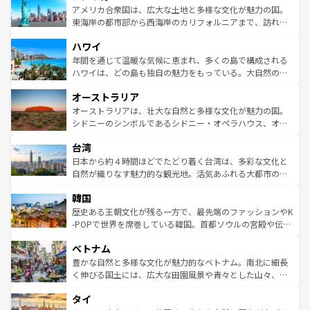
博物館もあり、アルプス観光だけでなく町歩きも満喫する
アメリカ合衆国は、広大な土地と多様な文化が魅力の国。
ことができる。国民の所得が高いため物価も高いが、旅行
東海岸の都市部から西海岸のカリフォルニアまで、訪れる
者向けの交通パス提供のサービスもあり、うまく活用すれ
場所ごとに異なる風景と体験が待っている。ニューヨーク
ハワイ
ば市内交通費無料で観光を楽しむこともできる。 なお、新
のような巨大都市は、観光、ショッピング、エンターテイ
着のスイス情報は
コンテンツ一覧
を参照してほしい。
ンメントが詰まった刺激的なスポットだ。一方、アメリカ
年間を通じて温暖な気候に恵まれ、多くの島で構成される
西部には大自然が広がり、グランドキャニオンやイエロー
ハワイは、どの島も独自の魅力をもっている。大自然の神
ストーン国立公園といった絶景が堪能できる。さらに、南
秘を感じたいなら、火山が生み出した壮大な景観を誇るハ
オーストラリア
部のニューオーリンズでは、音楽と美食が融合した独特の
ワイ島は見逃せない。また、定番の観光地といえばオアフ
文化が魅力。旅行者はアメリカの各地域で異なる魅力を楽
島だが、静かな自然を求めるならマウイ島やカウアイ島が
オーストラリアは、壮大な自然と多様な文化が魅力の国。
しみながら、その多様性と豊かな歴史を感じることができ
おすすめ。エメラルドグリーンに輝く海をはじめ、豊かな
シドニーのシンボルであるシドニー・オペラハウス、オー
るだろう。車でのロードトリップや列車の旅も、アメリカ
文化や歴史が息づいている。「アロハスピリット」と呼ば
ストラリア東海岸北部に広がる大サンゴ礁地帯グレートバ
ならではの贅沢な旅のスタイルだ。 なお、新着のアメリカ
台湾
れるおもてなしの心で訪れる人々を迎えてくれるハワイの
リアリーフや大陸中央部にそびえるウルル（エアーズロッ
情報は
コンテンツ一覧
を参照してほしい。
人々、おいしいローカルフードやハワイアンミュージッ
ク）、タスマニアの美しい原生林やケアンズの熱帯雨林な
日本から約４時間ほどでたどり着く台湾は、多彩な文化と
ク、伝統的なフラダンスなど、すべてがハワイの魅力を彩
ど、見どころがたくさん。また、カフェやワイン、オージ
自然が織りなす魅力的な観光地。活気あふれる大都市の台
っている。訪れるたびに新しい発見と感動が待っているハ
ービーフなどの食文化も豊かで、美味しいものであふれて
北やノスタルジックな町並みが人気な九份（ジォウフェ
ワイを、存分に味わってほしい。 なお、新着のハワイ情報
韓国
いる。アクティビティも充実しており、サーフィンやダイ
ン）、静ひつな山岳地帯である台湾東部など、都市の喧騒
は
コンテンツ一覧
を参照してほしい。
ビング、ハイキングなど、アウトドア好きにはたまらな
と山間の静けさが共存しており、訪れる人に新しい発見と
歴史ある王朝文化が残る一方で、最先端のファッションやK
い。オーストラリアの多彩な魅力を存分に味わいつくそ
驚きをもたらしてくれる。また、奥深い台湾の食文化も魅
-POPで世界を席巻している韓国。首都ソウルの宮殿や伝統
う。 なお、新着のオーストラリア情報は
コンテンツ一覧
を
力で、夜市などの屋台グルメから高級料理、ヘルシーで美
家屋が並ぶエリアでは韓国の歴史と文化に浸ることがで
参照してほしい。
ベトナム
容にもいいと評判のスイーツなど、バラエティ豊かな料理
き、地方に足を延ばせば四季折々の自然美を楽しむことが
が味わえる。 なお、新着の台湾情報は
コンテンツ一覧
を参
できる。そして、キムチや焼肉、絶品のストリートフード
豊かな自然と多様な文化が魅力的なベトナム。南北に細長
照してほしい。
まで、さまざまな韓国料理が待っている。夜には、韓国な
く伸びる国土には、広大な田園風景や青々とした山々、世
らではのナイトライフも堪能できる。あたたかいホスピタ
界遺産に登録された壮大な自然景観が点在し、都市部では
タイ
リティに包まれながら、韓国の多彩な魅力を心ゆくまで味
急速な発展と共に伝統が息づく。ハノイの古い町並みやホ