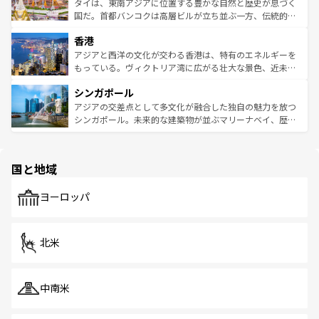
わってみてほしい。 なお、新着の韓国情報は
コンテンツ一
ーチミン市のフランス統治時代の建物も、独特の雰囲気を
タイは、東南アジアに位置する豊かな自然と歴史が息づく
覧
を参照してほしい。
醸し出している。また、バラエティの豊かさとおいしさで
国だ。首都バンコクは高層ビルが立ち並ぶ一方、伝統的な
世界中の食通を魅了してやまないベトナム料理も魅力のひ
寺院や市場がいたるところに点在し、古きよき文化と現代
香港
とつ。フォーやバインミー、ベトナムコーヒーなどは、ぜ
の活気が交差している。北部ではチェンマイなどの山岳地
ひ現地で味わいたい。どの地域を訪れてもあたたかい人々
帯で自然と触れ合い、南部ではプーケットやクラビの美し
アジアと西洋の文化が交わる香港は、特有のエネルギーを
が旅行者を迎えてくれるので、きっと忘れられない旅にな
いビーチでリゾート気分を楽しむことができる。タイ料理
もっている。ヴィクトリア湾に広がる壮大な景色、近未来
るはずだ。 なお、新着のベトナム情報は
コンテンツ一覧
を
は世界的に有名で、屋台から高級レストランまで味覚を刺
的なアートスポット、そして歴史と現代が融合した町並
参照してほしい。
シンガポール
激する。気候は一年中温暖で、どの季節にも異なる楽しみ
み、どこを訪れても感動するはず。観光スポットが密集し
が待っている。親しみやすいタイの人々、仏教を中心とし
ており、効率よく見どころを回れるのも魅力。息をのむよ
アジアの交差点として多文化が融合した独自の魅力を放つ
た文化、そして多様な観光資源が、訪れる旅人を魅了し続
うな絶景から文化的な体験まで、香港を存分に楽しみ尽く
シンガポール。未来的な建築物が並ぶマリーナベイ、歴史
ける。 なお、新着のタイ情報は
コンテンツ一覧
を参照して
そう。 なお、新着の香港情報は
コンテンツ一覧
を参照して
と伝統を感じられるエスニックタウン、多数の緑豊かな公
ほしい。
ほしい。
園や自然保護区など、自然が調和した近代的な景観と文化
の多様性あふれるカラフルな町は、どこを歩いても新しい
国と地域
発見がある。さらに、治安のよさや充実した公共交通機関
も、旅行者にとっては魅力的なポイント。グルメも豊富
で、ホーカーズは地元の風情を楽しめる外せないスポット
ヨーロッパ
だ。訪れる人を飽きさせないシンガポールで、多様な魅力
を体感しよう。 なお、新着のシンガポール情報は
コンテン
ツ一覧
を参照してほしい。
北米
中南米