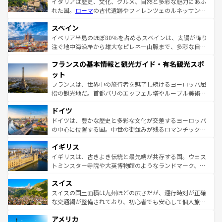
イタリアは歴史、文化、グルメ、自然と多彩な魅力にあふ
れた国。
ローマ
の古代遺跡やフィレンツェのルネッサンス
美術、ヴェネツィアの運河など、歴史あるスポットはもち
スペイン
ろん、トスカーナの美しい田園風景やアマルフィ海岸の絶
景など、自然景観も見逃せない。観光の合間には、本場の
イベリア半島のほぼ80％を占めるスペインは、太陽が降り
ピザやパスタなど、絶品のイタリア料理を堪能することも
注ぐ地中海沿岸から雄大なピレネー山脈まで、多彩な自然
できる。朝目覚めてから夜眠るまで、すべての瞬間を楽し
と文化が詰まったヨーロッパ屈指の旅行先だ。多様な地域
フランスの基本情報と観光ガイド・有名観光スポ
ませてくれるイタリアで、忘れられない旅をしてみよう！
文化が根付くこの国では、情熱的なフラメンコ、熱気あふ
なお、新着のイタリア情報は
コンテンツ一覧
を参照してほ
れる闘牛、そして美味しいタパスが生活の一部となってい
ット
しい。
る。首都マドリードの洗練された雰囲気や、バルセロナの
フランスは、世界中の旅行者を魅了し続けるヨーロッパ屈
アートに溢れた街角から、地方では古代ローマ遺跡や中世
指の観光地だ。首都パリのエッフェル塔やルーブル美術館
の城塞都市、穏やかなビーチリゾートまで多彩な表情を見
といった象徴的なスポットから、田舎町の古風な美しさま
せる。地方によって風土や気候が異なるスペインはその個
ドイツ
で、幅広い魅力が詰まっている。華麗な宮殿、歴史的な大
性で訪れる人を魅了する。 なお、新着のスペイン情報は
コ
聖堂、美しいビーチ、そして豊かな自然が、訪れる者を心
ドイツは、豊かな歴史と多彩な文化が交差するヨーロッパ
ンテンツ一覧
を参照してほしい。
から魅了する。また、フランスは美食の国としても知ら
の中心に位置する国。中世の街並みが残るロマンチック街
れ、フランス料理はユネスコ無形文化遺産にも登録されて
道から、未来を先取りするようなモダンな都市まで多様な
イギリス
いる。シャンパンの発祥地であるランス、プロヴァンスの
顔を持つこの国は、どこを歩いても飽きることがない。ベ
香り高いラベンダー畑など、多彩な楽しみ方が可能だ。さ
ルリンの文化的活気、バイエルン州のアルプスの絶景、そ
イギリスは、古きよき伝統と最先端が共存する国。ウェス
らに、パリ以外の地域にも魅力が溢れており、どの街角に
してライン川沿いのワイン畑といった風景は必見。ビール
トミンスター寺院や大英博物館のようなランドマーク、歴
も豊かな歴史と文化が息づいている。パリ以外の個性あふ
とソーセージを味わいながら地元の人と過ごす楽しい時間
史ある大学都市、美しい丘陵地帯や牧歌的な風景など、エ
れる地方に足を運ぶとそれぞれで全く異なる文化を体験で
スイス
は、お酒好きな人にはぜひ体験してほしい。 なお、新着の
リアごとに異なる魅力がある。また、優雅なアフタヌーン
きるだろう。 なお、新着のフランス情報は
コンテンツ一覧
ドイツ情報は
コンテンツ一覧
を参照してほしい。
ティー、ビール好きにはたまらない英国パブ、サッカー観
スイスの国土面積は九州ほどの広さだが、運行時刻が正確
を参照してほしい。
戦など、本場だからこそできる体験も豊富。イギリスを旅
な交通網が整備されており、初心者でも安心して個人旅行
して楽しみつくそう。 なお、新着のイギリス情報は
コンテ
を楽しめる。日本同様に時刻表どおりの旅が可能だ。中世
アメリカ
ンツ一覧
を参照してほしい。
の建物がそのまま残る町や、スイスならではのユニークな