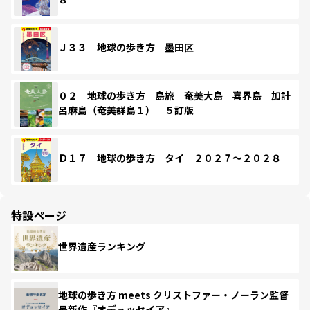
Ｊ３３ 地球の歩き方 墨田区
０２ 地球の歩き方 島旅 奄美大島 喜界島 加計
呂麻島（奄美群島１） ５訂版
Ｄ１７ 地球の歩き方 タイ ２０２７～２０２８
特設ページ
世界遺産ランキング
地球の歩き方 meets クリストファー・ノーラン監督
最新作『オデュッセイア』