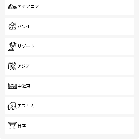
オセアニア
ハワイ
リゾート
アジア
中近東
アフリカ
日本