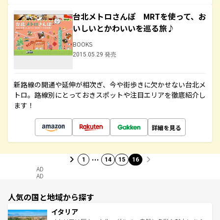
台北メトロさんぽ MRTを使って、お
いしいとかわいいを巡る旅♪
BOOKS
2015.05.29 発売
新路線の開通や延伸が相次ぎ、今や街歩きに欠かせない台北メ
トロ。路線別にとっておきスポットや注目エリアを徹底紹介し
ます！
詳細を見る
…
1
14
15
16
AD
AD
人気の国と地域から探す
イタリア