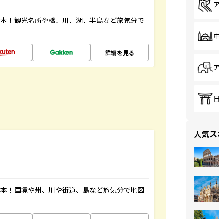
図本！観光名所や橋、川、湖、半島など旅気分で
詳細を見る
人気ス
図本！国境や州、川や街道、島など旅気分で地図