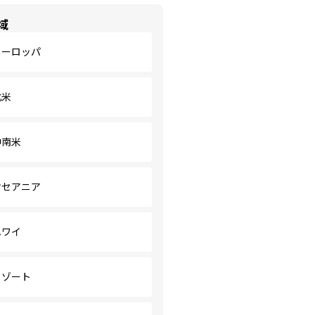
域
ヨーロッパ
北米
中南米
オセアニア
ハワイ
リゾート