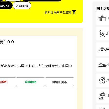
BOOKS
D-Books
国と地
絞り込み条件を追加
景１００
」があなたにお届けする、人生を輝かせる中国の
詳細を見る