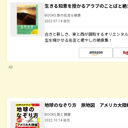
生きる知恵を授かるアラブのことばと絶
BOOKS 旅の名言＆絶景
2022.07.14 発売
古きと新しき、東と西が調和するオリエンタ
生を輝かせる名言と癒やしの絶景集！
AD
地球のなぞり方 旅地図 アメリカ大陸
BOOKS 旅と健康
2022.10.14 発売