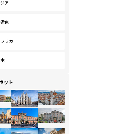
アジア
中近東
アフリカ
日本
ポット