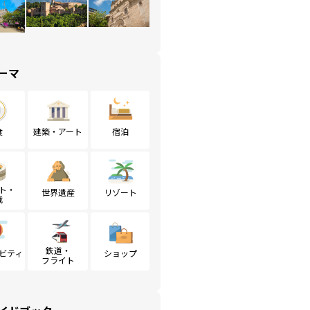
ーマ
食
建築・アート
宿泊
ト・
世界遺産
リゾート
戦
鉄道・
ビティ
ショップ
フライト