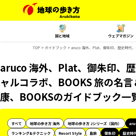
国と地域
ウェブマガジン
TOP
ガイドブック
aruco 海外、Plat、御朱印、歴史時
aruco 海外、Plat、御朱印、
ャルコラボ、BOOKS 旅の名言
康、BOOKSのガイドブック一
すべて
地球の歩き方 海外
地球の歩き方 Jシリーズ（国内）
ar
ランキング&テクニック
Resort Style
島旅
御朱印
歴史時