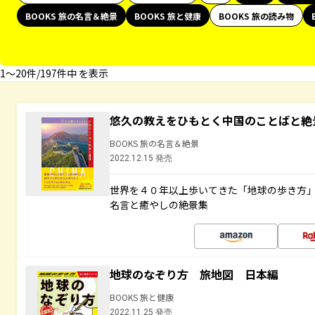
BOOKS 旅の名言＆絶景
BOOKS 旅と健康
BOOKS 旅の読み物
1〜20件/197件中 を表示
悠久の教えをひもとく中国のことばと絶
BOOKS 旅の名言＆絶景
2022.12.15 発売
世界を４０年以上歩いてきた「地球の歩き方
名言と癒やしの絶景集
地球のなぞり方 旅地図 日本編
BOOKS 旅と健康
2022.11.25 発売