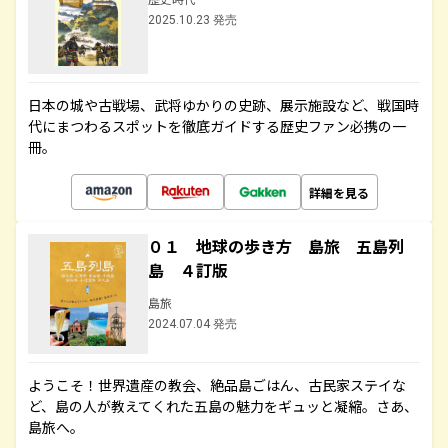
2025.10.23 発売
日本の城や古戦場、武将ゆかりの史跡、展示施設など、戦国時
代にまつわるスポットを徹底ガイドする歴史ファン必携の一
冊。
詳細を見る
０１ 地球の歩き方 島旅 五島列
島 ４訂版
島旅
2024.07.04 発売
ようこそ！世界遺産の教会、絶品島ごはん、古民家ステイな
ど、島の人が教えてくれた五島の魅力をギュッと凝縮。さあ、
島旅へ。