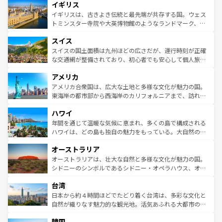
イギリス
いる。シャンパンの発祥地であるランス、プロヴァンスの
顔を持つこの国は、どこを歩いても飽きることがない。ベ
香り高いラベンダー畑など、多彩な楽しみ方が可能だ。さ
ルリンの文化的活気、バイエルン州のアルプスの絶景、そ
イギリスは、古きよき伝統と最先端が共存する国。ウェス
らに、パリ以外の地域にも魅力が溢れており、どの街角に
してライン川沿いのワイン畑といった風景は必見。ビール
トミンスター寺院や大英博物館のようなランドマーク、歴
も豊かな歴史と文化が息づいている。パリ以外の個性あふ
とソーセージを味わいながら地元の人と過ごす楽しい時間
史ある大学都市、美しい丘陵地帯や牧歌的な風景など、エ
れる地方に足を運ぶとそれぞれで全く異なる文化を体験で
スイス
は、お酒好きな人にはぜひ体験してほしい。 なお、新着の
リアごとに異なる魅力がある。また、優雅なアフタヌーン
きるだろう。 なお、新着のフランス情報は
コンテンツ一覧
ドイツ情報は
コンテンツ一覧
を参照してほしい。
ティー、ビール好きにはたまらない英国パブ、サッカー観
スイスの国土面積は九州ほどの広さだが、運行時刻が正確
を参照してほしい。
戦など、本場だからこそできる体験も豊富。イギリスを旅
な交通網が整備されており、初心者でも安心して個人旅行
して楽しみつくそう。 なお、新着のイギリス情報は
コンテ
を楽しめる。日本同様に時刻表どおりの旅が可能だ。中世
アメリカ
ンツ一覧
を参照してほしい。
の建物がそのまま残る町や、スイスならではのユニークな
博物館もあり、アルプス観光だけでなく町歩きも満喫する
アメリカ合衆国は、広大な土地と多様な文化が魅力の国。
ことができる。国民の所得が高いため物価も高いが、旅行
東海岸の都市部から西海岸のカリフォルニアまで、訪れる
者向けの交通パス提供のサービスもあり、うまく活用すれ
場所ごとに異なる風景と体験が待っている。ニューヨーク
ハワイ
ば市内交通費無料で観光を楽しむこともできる。 なお、新
のような巨大都市は、観光、ショッピング、エンターテイ
着のスイス情報は
コンテンツ一覧
を参照してほしい。
ンメントが詰まった刺激的なスポットだ。一方、アメリカ
年間を通じて温暖な気候に恵まれ、多くの島で構成される
西部には大自然が広がり、グランドキャニオンやイエロー
ハワイは、どの島も独自の魅力をもっている。大自然の神
ストーン国立公園といった絶景が堪能できる。さらに、南
秘を感じたいなら、火山が生み出した壮大な景観を誇るハ
オーストラリア
部のニューオーリンズでは、音楽と美食が融合した独特の
ワイ島は見逃せない。また、定番の観光地といえばオアフ
文化が魅力。旅行者はアメリカの各地域で異なる魅力を楽
島だが、静かな自然を求めるならマウイ島やカウアイ島が
オーストラリアは、壮大な自然と多様な文化が魅力の国。
しみながら、その多様性と豊かな歴史を感じることができ
おすすめ。エメラルドグリーンに輝く海をはじめ、豊かな
シドニーのシンボルであるシドニー・オペラハウス、オー
るだろう。車でのロードトリップや列車の旅も、アメリカ
文化や歴史が息づいている。「アロハスピリット」と呼ば
ストラリア東海岸北部に広がる大サンゴ礁地帯グレートバ
ならではの贅沢な旅のスタイルだ。 なお、新着のアメリカ
台湾
れるおもてなしの心で訪れる人々を迎えてくれるハワイの
リアリーフや大陸中央部にそびえるウルル（エアーズロッ
情報は
コンテンツ一覧
を参照してほしい。
人々、おいしいローカルフードやハワイアンミュージッ
ク）、タスマニアの美しい原生林やケアンズの熱帯雨林な
日本から約４時間ほどでたどり着く台湾は、多彩な文化と
ク、伝統的なフラダンスなど、すべてがハワイの魅力を彩
ど、見どころがたくさん。また、カフェやワイン、オージ
自然が織りなす魅力的な観光地。活気あふれる大都市の台
っている。訪れるたびに新しい発見と感動が待っているハ
ービーフなどの食文化も豊かで、美味しいものであふれて
北やノスタルジックな町並みが人気な九份（ジォウフェ
ワイを、存分に味わってほしい。 なお、新着のハワイ情報
韓国
いる。アクティビティも充実しており、サーフィンやダイ
ン）、静ひつな山岳地帯である台湾東部など、都市の喧騒