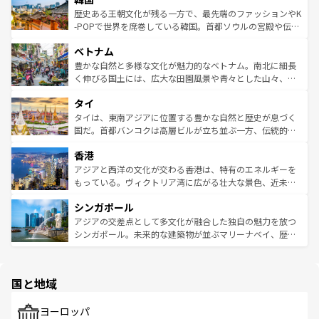
は
コンテンツ一覧
を参照してほしい。
ビング、ハイキングなど、アウトドア好きにはたまらな
と山間の静けさが共存しており、訪れる人に新しい発見と
歴史ある王朝文化が残る一方で、最先端のファッションやK
い。オーストラリアの多彩な魅力を存分に味わいつくそ
驚きをもたらしてくれる。また、奥深い台湾の食文化も魅
-POPで世界を席巻している韓国。首都ソウルの宮殿や伝統
う。 なお、新着のオーストラリア情報は
コンテンツ一覧
を
力で、夜市などの屋台グルメから高級料理、ヘルシーで美
家屋が並ぶエリアでは韓国の歴史と文化に浸ることがで
参照してほしい。
ベトナム
容にもいいと評判のスイーツなど、バラエティ豊かな料理
き、地方に足を延ばせば四季折々の自然美を楽しむことが
が味わえる。 なお、新着の台湾情報は
コンテンツ一覧
を参
できる。そして、キムチや焼肉、絶品のストリートフード
豊かな自然と多様な文化が魅力的なベトナム。南北に細長
照してほしい。
まで、さまざまな韓国料理が待っている。夜には、韓国な
く伸びる国土には、広大な田園風景や青々とした山々、世
らではのナイトライフも堪能できる。あたたかいホスピタ
界遺産に登録された壮大な自然景観が点在し、都市部では
タイ
リティに包まれながら、韓国の多彩な魅力を心ゆくまで味
急速な発展と共に伝統が息づく。ハノイの古い町並みやホ
わってみてほしい。 なお、新着の韓国情報は
コンテンツ一
ーチミン市のフランス統治時代の建物も、独特の雰囲気を
タイは、東南アジアに位置する豊かな自然と歴史が息づく
覧
を参照してほしい。
醸し出している。また、バラエティの豊かさとおいしさで
国だ。首都バンコクは高層ビルが立ち並ぶ一方、伝統的な
世界中の食通を魅了してやまないベトナム料理も魅力のひ
寺院や市場がいたるところに点在し、古きよき文化と現代
香港
とつ。フォーやバインミー、ベトナムコーヒーなどは、ぜ
の活気が交差している。北部ではチェンマイなどの山岳地
ひ現地で味わいたい。どの地域を訪れてもあたたかい人々
帯で自然と触れ合い、南部ではプーケットやクラビの美し
アジアと西洋の文化が交わる香港は、特有のエネルギーを
が旅行者を迎えてくれるので、きっと忘れられない旅にな
いビーチでリゾート気分を楽しむことができる。タイ料理
もっている。ヴィクトリア湾に広がる壮大な景色、近未来
るはずだ。 なお、新着のベトナム情報は
コンテンツ一覧
を
は世界的に有名で、屋台から高級レストランまで味覚を刺
的なアートスポット、そして歴史と現代が融合した町並
参照してほしい。
シンガポール
激する。気候は一年中温暖で、どの季節にも異なる楽しみ
み、どこを訪れても感動するはず。観光スポットが密集し
が待っている。親しみやすいタイの人々、仏教を中心とし
ており、効率よく見どころを回れるのも魅力。息をのむよ
アジアの交差点として多文化が融合した独自の魅力を放つ
た文化、そして多様な観光資源が、訪れる旅人を魅了し続
うな絶景から文化的な体験まで、香港を存分に楽しみ尽く
シンガポール。未来的な建築物が並ぶマリーナベイ、歴史
ける。 なお、新着のタイ情報は
コンテンツ一覧
を参照して
そう。 なお、新着の香港情報は
コンテンツ一覧
を参照して
と伝統を感じられるエスニックタウン、多数の緑豊かな公
ほしい。
ほしい。
園や自然保護区など、自然が調和した近代的な景観と文化
の多様性あふれるカラフルな町は、どこを歩いても新しい
国と地域
発見がある。さらに、治安のよさや充実した公共交通機関
も、旅行者にとっては魅力的なポイント。グルメも豊富
で、ホーカーズは地元の風情を楽しめる外せないスポット
ヨーロッパ