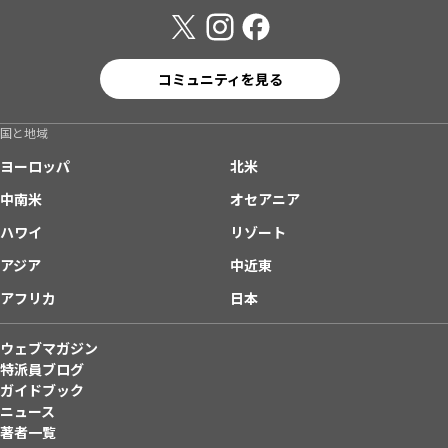
コミュニティを見る
国と地域
ヨーロッパ
北米
中南米
オセアニア
ハワイ
リゾート
アジア
中近東
アフリカ
日本
ウェブマガジン
特派員ブログ
ガイドブック
ニュース
著者一覧