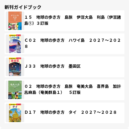
新刊ガイドブック
１５ 地球の歩き方 島旅 伊豆大島 利島（伊豆諸
島①）３訂版
Ｃ０２ 地球の歩き方 ハワイ島 ２０２７～２０２
８
Ｊ３３ 地球の歩き方 墨田区
０２ 地球の歩き方 島旅 奄美大島 喜界島 加計
呂麻島（奄美群島１） ５訂版
Ｄ１７ 地球の歩き方 タイ ２０２７～２０２８