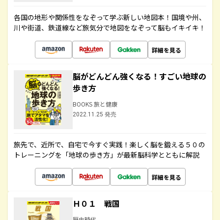
各国の地形や関係性をなぞって学ぶ新しい地図本！国境や州、
川や街道、鉄道線など旅気分で地図をなぞって脳もイキイキ！
詳細を見る
脳がどんどん強くなる！すごい地球の
歩き方
BOOKS 旅と健康
2022.11.25 発売
旅先で、近所で、自宅で今すぐ実践！楽しく脳を鍛える５０の
トレーニングを「地球の歩き方」が最新脳科学とともに解説
詳細を見る
Ｈ０１ 戦国
歴史時代