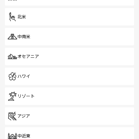
だ。訪れる人を飽きさせないシンガポールで、多様な魅力
を体感しよう。 なお、新着のシンガポール情報は
コンテン
ツ一覧
を参照してほしい。
北米
中南米
オセアニア
ハワイ
リゾート
アジア
中近東