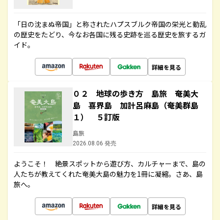
「日の沈まぬ帝国」と称されたハプスブルク帝国の栄光と動乱
の歴史をたどり、今なお各国に残る史跡を巡る歴史を旅するガ
イド。
詳細を見る
０２ 地球の歩き方 島旅 奄美大
島 喜界島 加計呂麻島（奄美群島
１） ５訂版
島旅
2026.08.06 発売
ようこそ！ 絶景スポットから遊び方、カルチャーまで、島の
人たちが教えてくれた奄美大島の魅力を1冊に凝縮。さあ、島
旅へ。
詳細を見る