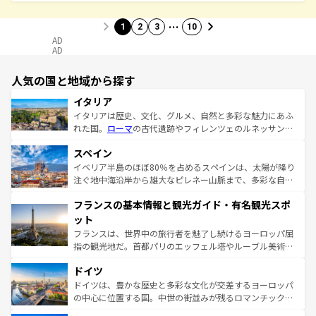
…
1
2
3
10
AD
AD
人気の国と地域から探す
イタリア
イタリアは歴史、文化、グルメ、自然と多彩な魅力にあふ
れた国。
ローマ
の古代遺跡やフィレンツェのルネッサンス
美術、ヴェネツィアの運河など、歴史あるスポットはもち
スペイン
ろん、トスカーナの美しい田園風景やアマルフィ海岸の絶
景など、自然景観も見逃せない。観光の合間には、本場の
イベリア半島のほぼ80％を占めるスペインは、太陽が降り
ピザやパスタなど、絶品のイタリア料理を堪能することも
注ぐ地中海沿岸から雄大なピレネー山脈まで、多彩な自然
できる。朝目覚めてから夜眠るまで、すべての瞬間を楽し
と文化が詰まったヨーロッパ屈指の旅行先だ。多様な地域
フランスの基本情報と観光ガイド・有名観光スポ
ませてくれるイタリアで、忘れられない旅をしてみよう！
文化が根付くこの国では、情熱的なフラメンコ、熱気あふ
なお、新着のイタリア情報は
コンテンツ一覧
を参照してほ
れる闘牛、そして美味しいタパスが生活の一部となってい
ット
しい。
る。首都マドリードの洗練された雰囲気や、バルセロナの
フランスは、世界中の旅行者を魅了し続けるヨーロッパ屈
アートに溢れた街角から、地方では古代ローマ遺跡や中世
指の観光地だ。首都パリのエッフェル塔やルーブル美術館
の城塞都市、穏やかなビーチリゾートまで多彩な表情を見
といった象徴的なスポットから、田舎町の古風な美しさま
せる。地方によって風土や気候が異なるスペインはその個
ドイツ
で、幅広い魅力が詰まっている。華麗な宮殿、歴史的な大
性で訪れる人を魅了する。 なお、新着のスペイン情報は
コ
聖堂、美しいビーチ、そして豊かな自然が、訪れる者を心
ドイツは、豊かな歴史と多彩な文化が交差するヨーロッパ
ンテンツ一覧
を参照してほしい。
から魅了する。また、フランスは美食の国としても知ら
の中心に位置する国。中世の街並みが残るロマンチック街
れ、フランス料理はユネスコ無形文化遺産にも登録されて
道から、未来を先取りするようなモダンな都市まで多様な