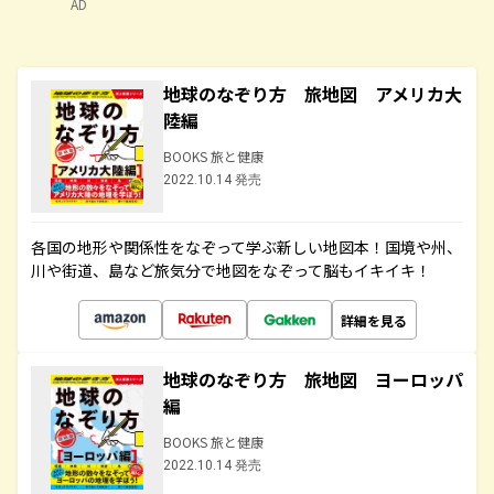
AD
地球のなぞり方 旅地図 アメリカ大
陸編
BOOKS 旅と健康
2022.10.14 発売
各国の地形や関係性をなぞって学ぶ新しい地図本！国境や州、
川や街道、島など旅気分で地図をなぞって脳もイキイキ！
詳細を見る
地球のなぞり方 旅地図 ヨーロッパ
編
BOOKS 旅と健康
2022.10.14 発売