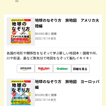
AD
地球のなぞり方 旅地図 アメリカ大
陸編
BOOKS 旅と健康
2022.10.14 発売
各国の地形や関係性をなぞって学ぶ新しい地図本！国境や州、
川や街道、島など旅気分で地図をなぞって脳もイキイキ！
詳細を見る
地球のなぞり方 旅地図 ヨーロッパ
編
BOOKS 旅と健康
2022.10.14 発売