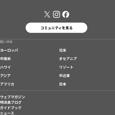
コミュニティを見る
国と地域
ヨーロッパ
北米
中南米
オセアニア
ハワイ
リゾート
アジア
中近東
アフリカ
日本
ウェブマガジン
特派員ブログ
ガイドブック
ニュース