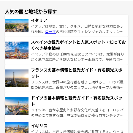
人気の国と地域から探す
イタリア
イタリアは歴史、文化、グルメ、自然と多彩な魅力にあふ
れた国。
ローマ
の古代遺跡やフィレンツェのルネッサンス
美術、ヴェネツィアの運河など、歴史あるスポットはもち
スペインの観光ポイントと人気スポット・知ってお
ろん、トスカーナの美しい田園風景やアマルフィ海岸の絶
景など、自然景観も見逃せない。観光の合間には、本場の
くべき基本情報
ピザやパスタなど、絶品のイタリア料理を堪能することも
イベリア半島のほぼ80％を占めるスペインは、太陽が降り
できる。朝目覚めてから夜眠るまで、すべての瞬間を楽し
注ぐ地中海沿岸から雄大なピレネー山脈まで、多彩な自然
ませてくれるイタリアで、忘れられない旅をしてみよう！
と文化が詰まったヨーロッパ屈指の旅行先だ。多様な地域
なお、新着のイタリア情報は
コンテンツ一覧
を参照してほ
フランスの基本情報と観光ガイド・有名観光スポ
文化が根付くこの国では、情熱的なフラメンコ、熱気あふ
しい。
れる闘牛、そして美味しいタパスが生活の一部となってい
ット
る。首都マドリードの洗練された雰囲気や、バルセロナの
フランスは、世界中の旅行者を魅了し続けるヨーロッパ屈
アートに溢れた街角から、地方では古代ローマ遺跡や中世
指の観光地だ。首都パリのエッフェル塔やルーブル美術館
の城塞都市、穏やかなビーチリゾートまで多彩な表情を見
といった象徴的なスポットから、田舎町の古風な美しさま
せる。地方によって風土や気候が異なるスペインはその個
ドイツの基本情報と観光ガイド・有名観光スポッ
で、幅広い魅力が詰まっている。華麗な宮殿、歴史的な大
性で訪れる人を魅了する。 なお、新着のスペイン情報は
コ
聖堂、美しいビーチ、そして豊かな自然が、訪れる者を心
ト
ンテンツ一覧
を参照してほしい。
から魅了する。また、フランスは美食の国としても知ら
ドイツは、豊かな歴史と多彩な文化が交差するヨーロッパ
れ、フランス料理はユネスコ無形文化遺産にも登録されて
の中心に位置する国。中世の街並みが残るロマンチック街
いる。シャンパンの発祥地であるランス、プロヴァンスの
道から、未来を先取りするようなモダンな都市まで多様な
香り高いラベンダー畑など、多彩な楽しみ方が可能だ。さ
イギリス
顔を持つこの国は、どこを歩いても飽きることがない。ベ
らに、パリ以外の地域にも魅力が溢れており、どの街角に
ルリンの文化的活気、バイエルン州のアルプスの絶景、そ
イギリスは、古きよき伝統と最先端が共存する国。ウェス