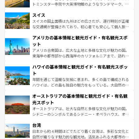
も豊かな歴史と文化が息づいている。パリ以外の個性あふ
してライン川沿いのワイン畑といった風景は必見。ビール
トミンスター寺院や大英博物館のようなランドマーク、歴
れる地方に足を運ぶとそれぞれで全く異なる文化を体験で
とソーセージを味わいながら地元の人と過ごす楽しい時間
史ある大学都市、美しい丘陵地帯や牧歌的な風景など、エ
きるだろう。 なお、新着のフランス情報は
コンテンツ一覧
スイス
は、お酒好きな人にはぜひ体験してほしい。 なお、新着の
リアごとに異なる魅力がある。また、優雅なアフタヌーン
を参照してほしい。
ドイツ情報は
コンテンツ一覧
を参照してほしい。
ティー、ビール好きにはたまらない英国パブ、サッカー観
スイスの国土面積は九州ほどの広さだが、運行時刻が正確
戦など、本場だからこそできる体験も豊富。イギリスを旅
な交通網が整備されており、初心者でも安心して個人旅行
して楽しみつくそう。 なお、新着のイギリス情報は
コンテ
を楽しめる。日本同様に時刻表どおりの旅が可能だ。中世
アメリカの基本情報と観光ガイド・有名観光スポ
ンツ一覧
を参照してほしい。
の建物がそのまま残る町や、スイスならではのユニークな
博物館もあり、アルプス観光だけでなく町歩きも満喫する
ット
ことができる。国民の所得が高いため物価も高いが、旅行
アメリカ合衆国は、広大な土地と多様な文化が魅力の国。
者向けの交通パス提供のサービスもあり、うまく活用すれ
東海岸の都市部から西海岸のカリフォルニアまで、訪れる
ば市内交通費無料で観光を楽しむこともできる。 なお、新
場所ごとに異なる風景と体験が待っている。ニューヨーク
着のスイス情報は
コンテンツ一覧
を参照してほしい。
ハワイの基本情報と観光ガイド・有名観光スポッ
のような巨大都市は、観光、ショッピング、エンターテイ
ンメントが詰まった刺激的なスポットだ。一方、アメリカ
ト
西部には大自然が広がり、グランドキャニオンやイエロー
年間を通じて温暖な気候に恵まれ、多くの島で構成される
ストーン国立公園といった絶景が堪能できる。さらに、南
ハワイは、どの島も独自の魅力をもっている。大自然の神
部のニューオーリンズでは、音楽と美食が融合した独特の
秘を感じたいなら、火山が生み出した壮大な景観を誇るハ
文化が魅力。旅行者はアメリカの各地域で異なる魅力を楽
オーストラリアの基本情報と観光ガイド・有名観
ワイ島は見逃せない。また、定番の観光地といえばオアフ
しみながら、その多様性と豊かな歴史を感じることができ
島だが、静かな自然を求めるならマウイ島やカウアイ島が
光スポット
るだろう。車でのロードトリップや列車の旅も、アメリカ
おすすめ。エメラルドグリーンに輝く海をはじめ、豊かな
オーストラリアは、壮大な自然と多様な文化が魅力の国。
ならではの贅沢な旅のスタイルだ。 なお、新着のアメリカ
文化や歴史が息づいている。「アロハスピリット」と呼ば
シドニーのシンボルであるシドニー・オペラハウス、オー
情報は
コンテンツ一覧
を参照してほしい。
れるおもてなしの心で訪れる人々を迎えてくれるハワイの
ストラリア東海岸北部に広がる大サンゴ礁地帯グレートバ
人々、おいしいローカルフードやハワイアンミュージッ
台湾
リアリーフや大陸中央部にそびえるウルル（エアーズロッ
ク、伝統的なフラダンスなど、すべてがハワイの魅力を彩
ク）、タスマニアの美しい原生林やケアンズの熱帯雨林な
日本から約４時間ほどでたどり着く台湾は、多彩な文化と
っている。訪れるたびに新しい発見と感動が待っているハ
ど、見どころがたくさん。また、カフェやワイン、オージ
自然が織りなす魅力的な観光地。活気あふれる大都市の台