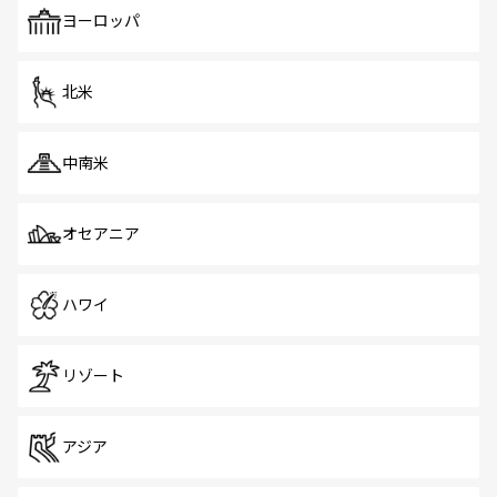
で、ホーカーズは地元の風情を楽しめる外せないスポット
ヨーロッパ
だ。訪れる人を飽きさせないシンガポールで、多様な魅力
を体感しよう。 なお、新着のシンガポール情報は
コンテン
ツ一覧
を参照してほしい。
北米
中南米
オセアニア
ハワイ
リゾート
アジア