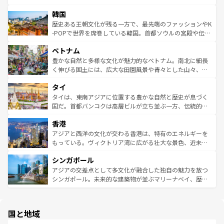
ワイを、存分に味わってほしい。 なお、新着のハワイ情報
ービーフなどの食文化も豊かで、美味しいものであふれて
北やノスタルジックな町並みが人気な九份（ジォウフェ
は
コンテンツ一覧
を参照してほしい。
韓国
いる。アクティビティも充実しており、サーフィンやダイ
ン）、静ひつな山岳地帯である台湾東部など、都市の喧騒
ビング、ハイキングなど、アウトドア好きにはたまらな
と山間の静けさが共存しており、訪れる人に新しい発見と
歴史ある王朝文化が残る一方で、最先端のファッションやK
い。オーストラリアの多彩な魅力を存分に味わいつくそ
驚きをもたらしてくれる。また、奥深い台湾の食文化も魅
-POPで世界を席巻している韓国。首都ソウルの宮殿や伝統
う。 なお、新着のオーストラリア情報は
コンテンツ一覧
を
力で、夜市などの屋台グルメから高級料理、ヘルシーで美
家屋が並ぶエリアでは韓国の歴史と文化に浸ることがで
参照してほしい。
ベトナム
容にもいいと評判のスイーツなど、バラエティ豊かな料理
き、地方に足を延ばせば四季折々の自然美を楽しむことが
が味わえる。 なお、新着の台湾情報は
コンテンツ一覧
を参
できる。そして、キムチや焼肉、絶品のストリートフード
豊かな自然と多様な文化が魅力的なベトナム。南北に細長
照してほしい。
まで、さまざまな韓国料理が待っている。夜には、韓国な
く伸びる国土には、広大な田園風景や青々とした山々、世
らではのナイトライフも堪能できる。あたたかいホスピタ
界遺産に登録された壮大な自然景観が点在し、都市部では
タイ
リティに包まれながら、韓国の多彩な魅力を心ゆくまで味
急速な発展と共に伝統が息づく。ハノイの古い町並みやホ
わってみてほしい。 なお、新着の韓国情報は
コンテンツ一
ーチミン市のフランス統治時代の建物も、独特の雰囲気を
タイは、東南アジアに位置する豊かな自然と歴史が息づく
覧
を参照してほしい。
醸し出している。また、バラエティの豊かさとおいしさで
国だ。首都バンコクは高層ビルが立ち並ぶ一方、伝統的な
世界中の食通を魅了してやまないベトナム料理も魅力のひ
寺院や市場がいたるところに点在し、古きよき文化と現代
香港
とつ。フォーやバインミー、ベトナムコーヒーなどは、ぜ
の活気が交差している。北部ではチェンマイなどの山岳地
ひ現地で味わいたい。どの地域を訪れてもあたたかい人々
帯で自然と触れ合い、南部ではプーケットやクラビの美し
アジアと西洋の文化が交わる香港は、特有のエネルギーを
が旅行者を迎えてくれるので、きっと忘れられない旅にな
いビーチでリゾート気分を楽しむことができる。タイ料理
もっている。ヴィクトリア湾に広がる壮大な景色、近未来
るはずだ。 なお、新着のベトナム情報は
コンテンツ一覧
を
は世界的に有名で、屋台から高級レストランまで味覚を刺
的なアートスポット、そして歴史と現代が融合した町並
参照してほしい。
シンガポール
激する。気候は一年中温暖で、どの季節にも異なる楽しみ
み、どこを訪れても感動するはず。観光スポットが密集し
が待っている。親しみやすいタイの人々、仏教を中心とし
ており、効率よく見どころを回れるのも魅力。息をのむよ
アジアの交差点として多文化が融合した独自の魅力を放つ
た文化、そして多様な観光資源が、訪れる旅人を魅了し続
うな絶景から文化的な体験まで、香港を存分に楽しみ尽く
シンガポール。未来的な建築物が並ぶマリーナベイ、歴史
ける。 なお、新着のタイ情報は
コンテンツ一覧
を参照して
そう。 なお、新着の香港情報は
コンテンツ一覧
を参照して
と伝統を感じられるエスニックタウン、多数の緑豊かな公
ほしい。
ほしい。
園や自然保護区など、自然が調和した近代的な景観と文化
の多様性あふれるカラフルな町は、どこを歩いても新しい
国と地域
発見がある。さらに、治安のよさや充実した公共交通機関
も、旅行者にとっては魅力的なポイント。グルメも豊富