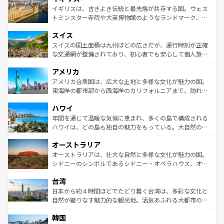
香り高いラベンダー畑など、多彩な楽しみ方が可能だ。さ
ルリンの文化的活気、バイエルン州のアルプスの絶景、そ
イギリスは、古きよき伝統と最先端が共存する国。ウェス
らに、パリ以外の地域にも魅力が溢れており、どの街角に
してライン川沿いのワイン畑といった風景は必見。ビール
トミンスター寺院や大英博物館のようなランドマーク、歴
も豊かな歴史と文化が息づいている。パリ以外の個性あふ
とソーセージを味わいながら地元の人と過ごす楽しい時間
史ある大学都市、美しい丘陵地帯や牧歌的な風景など、エ
れる地方に足を運ぶとそれぞれで全く異なる文化を体験で
スイス
は、お酒好きな人にはぜひ体験してほしい。 なお、新着の
リアごとに異なる魅力がある。また、優雅なアフタヌーン
きるだろう。 なお、新着のフランス情報は
コンテンツ一覧
ドイツ情報は
コンテンツ一覧
を参照してほしい。
ティー、ビール好きにはたまらない英国パブ、サッカー観
スイスの国土面積は九州ほどの広さだが、運行時刻が正確
を参照してほしい。
戦など、本場だからこそできる体験も豊富。イギリスを旅
な交通網が整備されており、初心者でも安心して個人旅行
して楽しみつくそう。 なお、新着のイギリス情報は
コンテ
を楽しめる。日本同様に時刻表どおりの旅が可能だ。中世
アメリカ
ンツ一覧
を参照してほしい。
の建物がそのまま残る町や、スイスならではのユニークな
博物館もあり、アルプス観光だけでなく町歩きも満喫する
アメリカ合衆国は、広大な土地と多様な文化が魅力の国。
ことができる。国民の所得が高いため物価も高いが、旅行
東海岸の都市部から西海岸のカリフォルニアまで、訪れる
者向けの交通パス提供のサービスもあり、うまく活用すれ
場所ごとに異なる風景と体験が待っている。ニューヨーク
ハワイ
ば市内交通費無料で観光を楽しむこともできる。 なお、新
のような巨大都市は、観光、ショッピング、エンターテイ
着のスイス情報は
コンテンツ一覧
を参照してほしい。
ンメントが詰まった刺激的なスポットだ。一方、アメリカ
年間を通じて温暖な気候に恵まれ、多くの島で構成される
西部には大自然が広がり、グランドキャニオンやイエロー
ハワイは、どの島も独自の魅力をもっている。大自然の神
ストーン国立公園といった絶景が堪能できる。さらに、南
秘を感じたいなら、火山が生み出した壮大な景観を誇るハ
オーストラリア
部のニューオーリンズでは、音楽と美食が融合した独特の
ワイ島は見逃せない。また、定番の観光地といえばオアフ
文化が魅力。旅行者はアメリカの各地域で異なる魅力を楽
島だが、静かな自然を求めるならマウイ島やカウアイ島が
オーストラリアは、壮大な自然と多様な文化が魅力の国。
しみながら、その多様性と豊かな歴史を感じることができ
おすすめ。エメラルドグリーンに輝く海をはじめ、豊かな
シドニーのシンボルであるシドニー・オペラハウス、オー
るだろう。車でのロードトリップや列車の旅も、アメリカ
文化や歴史が息づいている。「アロハスピリット」と呼ば
ストラリア東海岸北部に広がる大サンゴ礁地帯グレートバ
ならではの贅沢な旅のスタイルだ。 なお、新着のアメリカ
台湾
れるおもてなしの心で訪れる人々を迎えてくれるハワイの
リアリーフや大陸中央部にそびえるウルル（エアーズロッ
情報は
コンテンツ一覧
を参照してほしい。
人々、おいしいローカルフードやハワイアンミュージッ
ク）、タスマニアの美しい原生林やケアンズの熱帯雨林な
日本から約４時間ほどでたどり着く台湾は、多彩な文化と
ク、伝統的なフラダンスなど、すべてがハワイの魅力を彩
ど、見どころがたくさん。また、カフェやワイン、オージ
自然が織りなす魅力的な観光地。活気あふれる大都市の台
っている。訪れるたびに新しい発見と感動が待っているハ
ービーフなどの食文化も豊かで、美味しいものであふれて
北やノスタルジックな町並みが人気な九份（ジォウフェ
ワイを、存分に味わってほしい。 なお、新着のハワイ情報
韓国
いる。アクティビティも充実しており、サーフィンやダイ
ン）、静ひつな山岳地帯である台湾東部など、都市の喧騒