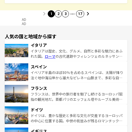
…
1
2
3
17
AD
AD
人気の国と地域から探す
イタリア
イタリアは歴史、文化、グルメ、自然と多彩な魅力にあふ
れた国。
ローマ
の古代遺跡やフィレンツェのルネッサンス
美術、ヴェネツィアの運河など、歴史あるスポットはもち
スペイン
ろん、トスカーナの美しい田園風景やアマルフィ海岸の絶
景など、自然景観も見逃せない。観光の合間には、本場の
イベリア半島のほぼ80％を占めるスペインは、太陽が降り
ピザやパスタなど、絶品のイタリア料理を堪能することも
注ぐ地中海沿岸から雄大なピレネー山脈まで、多彩な自然
できる。朝目覚めてから夜眠るまで、すべての瞬間を楽し
と文化が詰まったヨーロッパ屈指の旅行先だ。多様な地域
フランス
ませてくれるイタリアで、忘れられない旅をしてみよう！
文化が根付くこの国では、情熱的なフラメンコ、熱気あふ
なお、新着のイタリア情報は
コンテンツ一覧
を参照してほ
れる闘牛、そして美味しいタパスが生活の一部となってい
フランスは、世界中の旅行者を魅了し続けるヨーロッパ屈
しい。
る。首都マドリードの洗練された雰囲気や、バルセロナの
指の観光地だ。首都パリのエッフェル塔やルーブル美術館
アートに溢れた街角から、地方では古代ローマ遺跡や中世
といった象徴的なスポットから、田舎町の古風な美しさま
ドイツ
の城塞都市、穏やかなビーチリゾートまで多彩な表情を見
で、幅広い魅力が詰まっている。華麗な宮殿、歴史的な大
せる。地方によって風土や気候が異なるスペインはその個
聖堂、美しいビーチ、そして豊かな自然が、訪れる者を心
ドイツは、豊かな歴史と多彩な文化が交差するヨーロッパ
性で訪れる人を魅了する。 なお、新着のスペイン情報は
コ
から魅了する。また、フランスは美食の国としても知ら
の中心に位置する国。中世の街並みが残るロマンチック街
ンテンツ一覧
を参照してほしい。
れ、フランス料理はユネスコ無形文化遺産にも登録されて
道から、未来を先取りするようなモダンな都市まで多様な
イギリス
いる。シャンパンの発祥地であるランス、プロヴァンスの
顔を持つこの国は、どこを歩いても飽きることがない。ベ