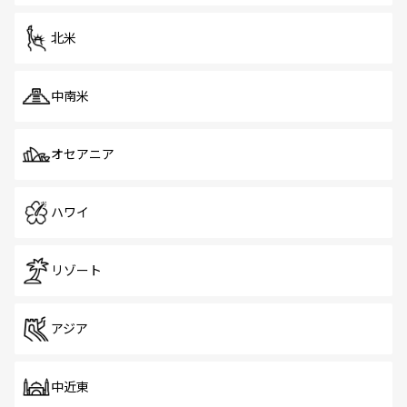
を体感しよう。 なお、新着のシンガポール情報は
コンテン
ツ一覧
を参照してほしい。
北米
中南米
オセアニア
ハワイ
リゾート
アジア
中近東