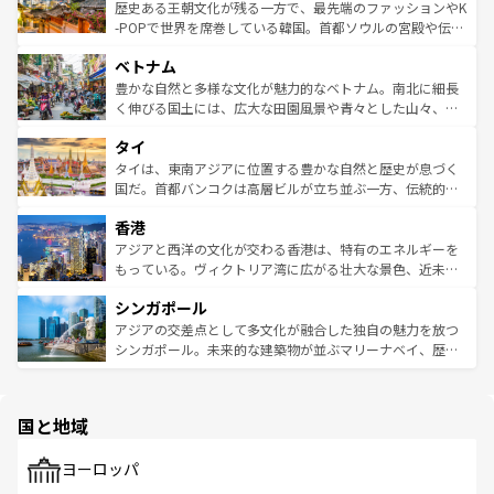
は
コンテンツ一覧
を参照してほしい。
ビング、ハイキングなど、アウトドア好きにはたまらな
と山間の静けさが共存しており、訪れる人に新しい発見と
歴史ある王朝文化が残る一方で、最先端のファッションやK
い。オーストラリアの多彩な魅力を存分に味わいつくそ
驚きをもたらしてくれる。また、奥深い台湾の食文化も魅
-POPで世界を席巻している韓国。首都ソウルの宮殿や伝統
う。 なお、新着のオーストラリア情報は
コンテンツ一覧
を
力で、夜市などの屋台グルメから高級料理、ヘルシーで美
家屋が並ぶエリアでは韓国の歴史と文化に浸ることがで
参照してほしい。
ベトナム
容にもいいと評判のスイーツなど、バラエティ豊かな料理
き、地方に足を延ばせば四季折々の自然美を楽しむことが
が味わえる。 なお、新着の台湾情報は
コンテンツ一覧
を参
できる。そして、キムチや焼肉、絶品のストリートフード
豊かな自然と多様な文化が魅力的なベトナム。南北に細長
照してほしい。
まで、さまざまな韓国料理が待っている。夜には、韓国な
く伸びる国土には、広大な田園風景や青々とした山々、世
らではのナイトライフも堪能できる。あたたかいホスピタ
界遺産に登録された壮大な自然景観が点在し、都市部では
タイ
リティに包まれながら、韓国の多彩な魅力を心ゆくまで味
急速な発展と共に伝統が息づく。ハノイの古い町並みやホ
わってみてほしい。 なお、新着の韓国情報は
コンテンツ一
ーチミン市のフランス統治時代の建物も、独特の雰囲気を
タイは、東南アジアに位置する豊かな自然と歴史が息づく
覧
を参照してほしい。
醸し出している。また、バラエティの豊かさとおいしさで
国だ。首都バンコクは高層ビルが立ち並ぶ一方、伝統的な
世界中の食通を魅了してやまないベトナム料理も魅力のひ
寺院や市場がいたるところに点在し、古きよき文化と現代
香港
とつ。フォーやバインミー、ベトナムコーヒーなどは、ぜ
の活気が交差している。北部ではチェンマイなどの山岳地
ひ現地で味わいたい。どの地域を訪れてもあたたかい人々
帯で自然と触れ合い、南部ではプーケットやクラビの美し
アジアと西洋の文化が交わる香港は、特有のエネルギーを
が旅行者を迎えてくれるので、きっと忘れられない旅にな
いビーチでリゾート気分を楽しむことができる。タイ料理
もっている。ヴィクトリア湾に広がる壮大な景色、近未来
るはずだ。 なお、新着のベトナム情報は
コンテンツ一覧
を
は世界的に有名で、屋台から高級レストランまで味覚を刺
的なアートスポット、そして歴史と現代が融合した町並
参照してほしい。
シンガポール
激する。気候は一年中温暖で、どの季節にも異なる楽しみ
み、どこを訪れても感動するはず。観光スポットが密集し
が待っている。親しみやすいタイの人々、仏教を中心とし
ており、効率よく見どころを回れるのも魅力。息をのむよ
アジアの交差点として多文化が融合した独自の魅力を放つ
た文化、そして多様な観光資源が、訪れる旅人を魅了し続
うな絶景から文化的な体験まで、香港を存分に楽しみ尽く
シンガポール。未来的な建築物が並ぶマリーナベイ、歴史
ける。 なお、新着のタイ情報は
コンテンツ一覧
を参照して
そう。 なお、新着の香港情報は
コンテンツ一覧
を参照して
と伝統を感じられるエスニックタウン、多数の緑豊かな公
ほしい。
ほしい。
園や自然保護区など、自然が調和した近代的な景観と文化
の多様性あふれるカラフルな町は、どこを歩いても新しい
国と地域
発見がある。さらに、治安のよさや充実した公共交通機関
も、旅行者にとっては魅力的なポイント。グルメも豊富
で、ホーカーズは地元の風情を楽しめる外せないスポット
ヨーロッパ
だ。訪れる人を飽きさせないシンガポールで、多様な魅力