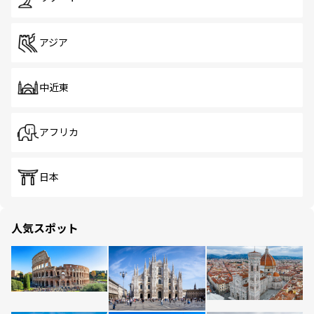
アジア
中近東
アフリカ
日本
人気スポット