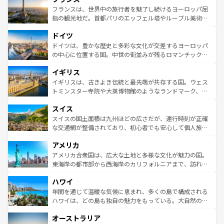
なお、新着のイタリア情報は
コンテンツ一覧
を参照してほ
れる闘牛、そして美味しいタパスが生活の一部となってい
フランスは、世界中の旅行者を魅了し続けるヨーロッパ屈
しい。
る。首都マドリードの洗練された雰囲気や、バルセロナの
指の観光地だ。首都パリのエッフェル塔やルーブル美術館
アートに溢れた街角から、地方では古代ローマ遺跡や中世
といった象徴的なスポットから、田舎町の古風な美しさま
ドイツ
の城塞都市、穏やかなビーチリゾートまで多彩な表情を見
で、幅広い魅力が詰まっている。華麗な宮殿、歴史的な大
せる。地方によって風土や気候が異なるスペインはその個
聖堂、美しいビーチ、そして豊かな自然が、訪れる者を心
ドイツは、豊かな歴史と多彩な文化が交差するヨーロッパ
性で訪れる人を魅了する。 なお、新着のスペイン情報は
コ
から魅了する。また、フランスは美食の国としても知ら
の中心に位置する国。中世の街並みが残るロマンチック街
ンテンツ一覧
を参照してほしい。
れ、フランス料理はユネスコ無形文化遺産にも登録されて
道から、未来を先取りするようなモダンな都市まで多様な
イギリス
いる。シャンパンの発祥地であるランス、プロヴァンスの
顔を持つこの国は、どこを歩いても飽きることがない。ベ
香り高いラベンダー畑など、多彩な楽しみ方が可能だ。さ
ルリンの文化的活気、バイエルン州のアルプスの絶景、そ
イギリスは、古きよき伝統と最先端が共存する国。ウェス
らに、パリ以外の地域にも魅力が溢れており、どの街角に
してライン川沿いのワイン畑といった風景は必見。ビール
トミンスター寺院や大英博物館のようなランドマーク、歴
も豊かな歴史と文化が息づいている。パリ以外の個性あふ
とソーセージを味わいながら地元の人と過ごす楽しい時間
史ある大学都市、美しい丘陵地帯や牧歌的な風景など、エ
れる地方に足を運ぶとそれぞれで全く異なる文化を体験で
スイス
は、お酒好きな人にはぜひ体験してほしい。 なお、新着の
リアごとに異なる魅力がある。また、優雅なアフタヌーン
きるだろう。 なお、新着のフランス情報は
コンテンツ一覧
ドイツ情報は
コンテンツ一覧
を参照してほしい。
ティー、ビール好きにはたまらない英国パブ、サッカー観
スイスの国土面積は九州ほどの広さだが、運行時刻が正確
を参照してほしい。
戦など、本場だからこそできる体験も豊富。イギリスを旅
な交通網が整備されており、初心者でも安心して個人旅行
して楽しみつくそう。 なお、新着のイギリス情報は
コンテ
を楽しめる。日本同様に時刻表どおりの旅が可能だ。中世
アメリカ
ンツ一覧
を参照してほしい。
の建物がそのまま残る町や、スイスならではのユニークな
博物館もあり、アルプス観光だけでなく町歩きも満喫する
アメリカ合衆国は、広大な土地と多様な文化が魅力の国。
ことができる。国民の所得が高いため物価も高いが、旅行
東海岸の都市部から西海岸のカリフォルニアまで、訪れる
者向けの交通パス提供のサービスもあり、うまく活用すれ
場所ごとに異なる風景と体験が待っている。ニューヨーク
ハワイ
ば市内交通費無料で観光を楽しむこともできる。 なお、新
のような巨大都市は、観光、ショッピング、エンターテイ
着のスイス情報は
コンテンツ一覧
を参照してほしい。
ンメントが詰まった刺激的なスポットだ。一方、アメリカ
年間を通じて温暖な気候に恵まれ、多くの島で構成される
西部には大自然が広がり、グランドキャニオンやイエロー
ハワイは、どの島も独自の魅力をもっている。大自然の神
ストーン国立公園といった絶景が堪能できる。さらに、南
秘を感じたいなら、火山が生み出した壮大な景観を誇るハ
オーストラリア
部のニューオーリンズでは、音楽と美食が融合した独特の
ワイ島は見逃せない。また、定番の観光地といえばオアフ