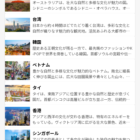
文化が魅力。旅行者はアメリカの各地域で異なる魅力を楽
島だが、静かな自然を求めるならマウイ島やカウアイ島が
オーストラリアは、壮大な自然と多様な文化が魅力の国。
しみながら、その多様性と豊かな歴史を感じることができ
おすすめ。エメラルドグリーンに輝く海をはじめ、豊かな
シドニーのシンボルであるシドニー・オペラハウス、オー
るだろう。車でのロードトリップや列車の旅も、アメリカ
文化や歴史が息づいている。「アロハスピリット」と呼ば
ストラリア東海岸北部に広がる大サンゴ礁地帯グレートバ
ならではの贅沢な旅のスタイルだ。 なお、新着のアメリカ
台湾
れるおもてなしの心で訪れる人々を迎えてくれるハワイの
リアリーフや大陸中央部にそびえるウルル（エアーズロッ
情報は
コンテンツ一覧
を参照してほしい。
人々、おいしいローカルフードやハワイアンミュージッ
ク）、タスマニアの美しい原生林やケアンズの熱帯雨林な
日本から約４時間ほどでたどり着く台湾は、多彩な文化と
ク、伝統的なフラダンスなど、すべてがハワイの魅力を彩
ど、見どころがたくさん。また、カフェやワイン、オージ
自然が織りなす魅力的な観光地。活気あふれる大都市の台
っている。訪れるたびに新しい発見と感動が待っているハ
ービーフなどの食文化も豊かで、美味しいものであふれて
北やノスタルジックな町並みが人気な九份（ジォウフェ
ワイを、存分に味わってほしい。 なお、新着のハワイ情報
韓国
いる。アクティビティも充実しており、サーフィンやダイ
ン）、静ひつな山岳地帯である台湾東部など、都市の喧騒
は
コンテンツ一覧
を参照してほしい。
ビング、ハイキングなど、アウトドア好きにはたまらな
と山間の静けさが共存しており、訪れる人に新しい発見と
歴史ある王朝文化が残る一方で、最先端のファッションやK
い。オーストラリアの多彩な魅力を存分に味わいつくそ
驚きをもたらしてくれる。また、奥深い台湾の食文化も魅
-POPで世界を席巻している韓国。首都ソウルの宮殿や伝統
う。 なお、新着のオーストラリア情報は
コンテンツ一覧
を
力で、夜市などの屋台グルメから高級料理、ヘルシーで美
家屋が並ぶエリアでは韓国の歴史と文化に浸ることがで
参照してほしい。
ベトナム
容にもいいと評判のスイーツなど、バラエティ豊かな料理
き、地方に足を延ばせば四季折々の自然美を楽しむことが
が味わえる。 なお、新着の台湾情報は
コンテンツ一覧
を参
できる。そして、キムチや焼肉、絶品のストリートフード
豊かな自然と多様な文化が魅力的なベトナム。南北に細長
照してほしい。
まで、さまざまな韓国料理が待っている。夜には、韓国な
く伸びる国土には、広大な田園風景や青々とした山々、世
らではのナイトライフも堪能できる。あたたかいホスピタ
界遺産に登録された壮大な自然景観が点在し、都市部では
タイ
リティに包まれながら、韓国の多彩な魅力を心ゆくまで味
急速な発展と共に伝統が息づく。ハノイの古い町並みやホ
わってみてほしい。 なお、新着の韓国情報は
コンテンツ一
ーチミン市のフランス統治時代の建物も、独特の雰囲気を
タイは、東南アジアに位置する豊かな自然と歴史が息づく
覧
を参照してほしい。
醸し出している。また、バラエティの豊かさとおいしさで
国だ。首都バンコクは高層ビルが立ち並ぶ一方、伝統的な
世界中の食通を魅了してやまないベトナム料理も魅力のひ
寺院や市場がいたるところに点在し、古きよき文化と現代
香港
とつ。フォーやバインミー、ベトナムコーヒーなどは、ぜ
の活気が交差している。北部ではチェンマイなどの山岳地
ひ現地で味わいたい。どの地域を訪れてもあたたかい人々
帯で自然と触れ合い、南部ではプーケットやクラビの美し
アジアと西洋の文化が交わる香港は、特有のエネルギーを
が旅行者を迎えてくれるので、きっと忘れられない旅にな
いビーチでリゾート気分を楽しむことができる。タイ料理
もっている。ヴィクトリア湾に広がる壮大な景色、近未来
るはずだ。 なお、新着のベトナム情報は
コンテンツ一覧
を
は世界的に有名で、屋台から高級レストランまで味覚を刺
的なアートスポット、そして歴史と現代が融合した町並
参照してほしい。
シンガポール
激する。気候は一年中温暖で、どの季節にも異なる楽しみ
み、どこを訪れても感動するはず。観光スポットが密集し
が待っている。親しみやすいタイの人々、仏教を中心とし
ており、効率よく見どころを回れるのも魅力。息をのむよ
アジアの交差点として多文化が融合した独自の魅力を放つ