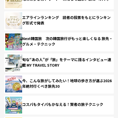
エアラインランキング 読者の投票をもとにランキン
グ形式で発表
Next韓国旅 次の韓国旅行がもっと楽しくなる 旅先・
グルメ・テクニック
旬な“あの人”が「旅」をテーマに語るインタビュー連
載 MY TRAVEL STORY
今、こんな旅がしてみたい！地球の歩き方が選ぶ2026
年絶対行くべき旅先30
コスパもタイパもかなえる！賢者の旅テクニック