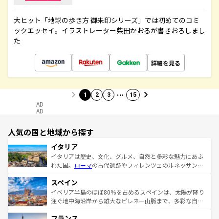
大ヒット「地球の歩き方 御朱印シリーズ」では初めてのコミ
ックエッセイ。イラストレーター柴田かおるが書きおろしまし
た
詳細を見る
…
1
2
3
15
AD
AD
人気の国と地域から探す
イタリア
イタリアは歴史、文化、グルメ、自然と多彩な魅力にあふ
れた国。
ローマ
の古代遺跡やフィレンツェのルネッサンス
美術、ヴェネツィアの運河など、歴史あるスポットはもち
スペイン
ろん、トスカーナの美しい田園風景やアマルフィ海岸の絶
景など、自然景観も見逃せない。観光の合間には、本場の
イベリア半島のほぼ80％を占めるスペインは、太陽が降り
ピザやパスタなど、絶品のイタリア料理を堪能することも
注ぐ地中海沿岸から雄大なピレネー山脈まで、多彩な自然
できる。朝目覚めてから夜眠るまで、すべての瞬間を楽し
と文化が詰まったヨーロッパ屈指の旅行先だ。多様な地域
フランス
ませてくれるイタリアで、忘れられない旅をしてみよう！
文化が根付くこの国では、情熱的なフラメンコ、熱気あふ