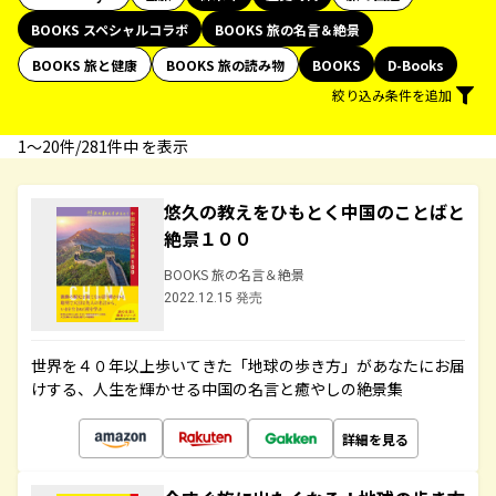
BOOKS スペシャルコラボ
BOOKS 旅の名言＆絶景
BOOKS 旅と健康
BOOKS 旅の読み物
BOOKS
D-Books
絞り込み条件を追加
1〜20件/281件中 を表示
悠久の教えをひもとく中国のことばと
絶景１００
BOOKS 旅の名言＆絶景
2022.12.15 発売
世界を４０年以上歩いてきた「地球の歩き方」があなたにお届
けする、人生を輝かせる中国の名言と癒やしの絶景集
詳細を見る