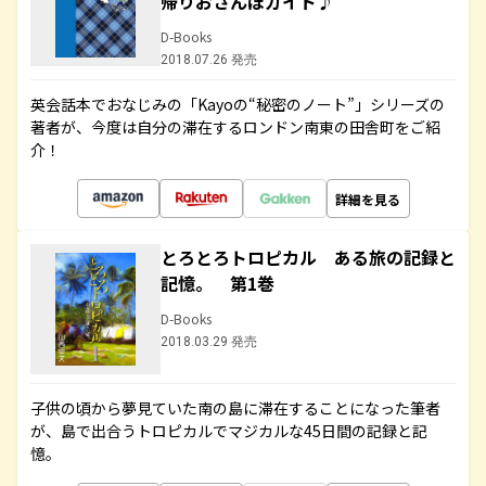
帰りおさんぽガイド♪
D-Books
2018.07.26 発売
英会話本でおなじみの「Kayoの“秘密のノート”」シリーズの
著者が、今度は自分の滞在するロンドン南東の田舎町をご紹
介！
詳細を見る
とろとろトロピカル ある旅の記録と
記憶。 第1巻
D-Books
2018.03.29 発売
子供の頃から夢見ていた南の島に滞在することになった筆者
が、島で出合うトロピカルでマジカルな45日間の記録と記
憶。