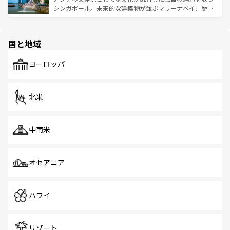
た文化、そして多様な観光資源が、訪れる旅人を魅了し続
うな絶景から文化的な体験まで、香港を存分に楽しみ尽く
シンガポール。未来的な建築物が並ぶマリーナベイ、歴史
ける。 なお、新着のタイ情報は
コンテンツ一覧
を参照して
そう。 なお、新着の香港情報は
コンテンツ一覧
を参照して
と伝統を感じられるエスニックタウン、多数の緑豊かな公
ほしい。
ほしい。
園や自然保護区など、自然が調和した近代的な景観と文化
の多様性あふれるカラフルな町は、どこを歩いても新しい
国と地域
発見がある。さらに、治安のよさや充実した公共交通機関
も、旅行者にとっては魅力的なポイント。グルメも豊富
で、ホーカーズは地元の風情を楽しめる外せないスポット
ヨーロッパ
だ。訪れる人を飽きさせないシンガポールで、多様な魅力
を体感しよう。 なお、新着のシンガポール情報は
コンテン
ツ一覧
を参照してほしい。
北米
中南米
オセアニア
ハワイ
リゾート