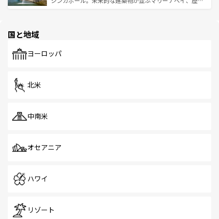
シンガポール。未来的な建築物が並ぶマリーナベイ、歴史
ける。 なお、新着のタイ情報は
コンテンツ一覧
を参照して
そう。 なお、新着の香港情報は
コンテンツ一覧
を参照して
と伝統を感じられるエスニックタウン、多数の緑豊かな公
ほしい。
ほしい。
園や自然保護区など、自然が調和した近代的な景観と文化
の多様性あふれるカラフルな町は、どこを歩いても新しい
国と地域
発見がある。さらに、治安のよさや充実した公共交通機関
も、旅行者にとっては魅力的なポイント。グルメも豊富
で、ホーカーズは地元の風情を楽しめる外せないスポット
ヨーロッパ
だ。訪れる人を飽きさせないシンガポールで、多様な魅力
を体感しよう。 なお、新着のシンガポール情報は
コンテン
ツ一覧
を参照してほしい。
北米
中南米
オセアニア
ハワイ
リゾート