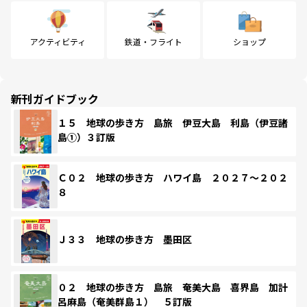
アクティビティ
鉄道・フライト
ショップ
新刊ガイドブック
１５ 地球の歩き方 島旅 伊豆大島 利島（伊豆諸
島①）３訂版
Ｃ０２ 地球の歩き方 ハワイ島 ２０２７～２０２
８
Ｊ３３ 地球の歩き方 墨田区
０２ 地球の歩き方 島旅 奄美大島 喜界島 加計
呂麻島（奄美群島１） ５訂版