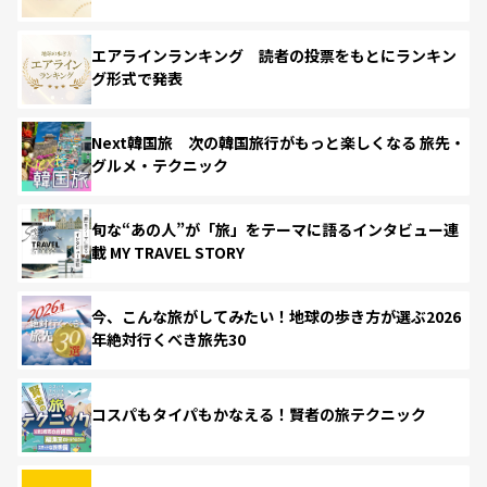
エアラインランキング 読者の投票をもとにランキン
グ形式で発表
Next韓国旅 次の韓国旅行がもっと楽しくなる 旅先・
グルメ・テクニック
旬な“あの人”が「旅」をテーマに語るインタビュー連
載 MY TRAVEL STORY
今、こんな旅がしてみたい！地球の歩き方が選ぶ2026
年絶対行くべき旅先30
コスパもタイパもかなえる！賢者の旅テクニック