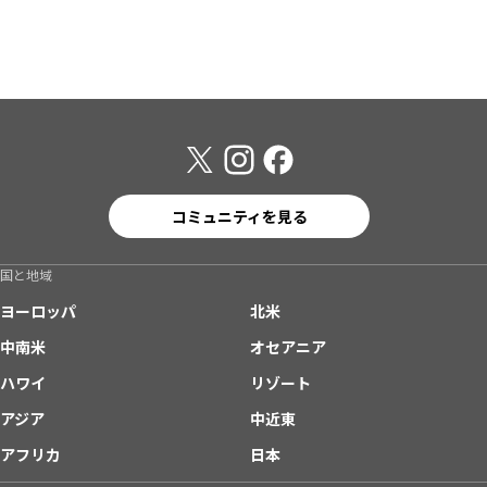
コミュニティを見る
国と地域
ヨーロッパ
北米
中南米
オセアニア
ハワイ
リゾート
アジア
中近東
アフリカ
日本