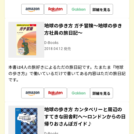
詳細を見る
地球の歩き方 ガチ冒険～地球の歩き
方社員の旅日記～
D-Books
2018.04.12 発売
本書は4人の旅好きによるただの旅日記です。たまたま『地球
の歩き方』で働いているだけで書いてある内容はただの旅日記
です。
詳細を見る
地球の歩き方 カンタベリーと周辺の
すてきな田舎町へ～ロンドンからの日
帰りおさんぽガイド♪
D-Books