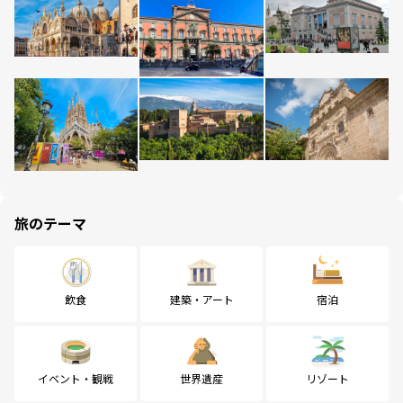
旅のテーマ
飲食
建築・アート
宿泊
イベント・観戦
世界遺産
リゾート