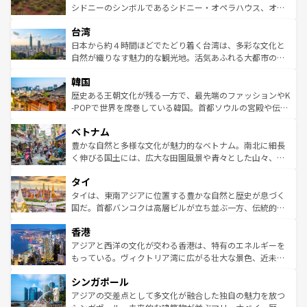
しみながら、その多様性と豊かな歴史を感じることができ
おすすめ。エメラルドグリーンに輝く海をはじめ、豊かな
シドニーのシンボルであるシドニー・オペラハウス、オー
るだろう。車でのロードトリップや列車の旅も、アメリカ
文化や歴史が息づいている。「アロハスピリット」と呼ば
ストラリア東海岸北部に広がる大サンゴ礁地帯グレートバ
ならではの贅沢な旅のスタイルだ。 なお、新着のアメリカ
台湾
れるおもてなしの心で訪れる人々を迎えてくれるハワイの
リアリーフや大陸中央部にそびえるウルル（エアーズロッ
情報は
コンテンツ一覧
を参照してほしい。
人々、おいしいローカルフードやハワイアンミュージッ
ク）、タスマニアの美しい原生林やケアンズの熱帯雨林な
日本から約４時間ほどでたどり着く台湾は、多彩な文化と
ク、伝統的なフラダンスなど、すべてがハワイの魅力を彩
ど、見どころがたくさん。また、カフェやワイン、オージ
自然が織りなす魅力的な観光地。活気あふれる大都市の台
っている。訪れるたびに新しい発見と感動が待っているハ
ービーフなどの食文化も豊かで、美味しいものであふれて
北やノスタルジックな町並みが人気な九份（ジォウフェ
ワイを、存分に味わってほしい。 なお、新着のハワイ情報
韓国
いる。アクティビティも充実しており、サーフィンやダイ
ン）、静ひつな山岳地帯である台湾東部など、都市の喧騒
は
コンテンツ一覧
を参照してほしい。
ビング、ハイキングなど、アウトドア好きにはたまらな
と山間の静けさが共存しており、訪れる人に新しい発見と
歴史ある王朝文化が残る一方で、最先端のファッションやK
い。オーストラリアの多彩な魅力を存分に味わいつくそ
驚きをもたらしてくれる。また、奥深い台湾の食文化も魅
-POPで世界を席巻している韓国。首都ソウルの宮殿や伝統
う。 なお、新着のオーストラリア情報は
コンテンツ一覧
を
力で、夜市などの屋台グルメから高級料理、ヘルシーで美
家屋が並ぶエリアでは韓国の歴史と文化に浸ることがで
参照してほしい。
ベトナム
容にもいいと評判のスイーツなど、バラエティ豊かな料理
き、地方に足を延ばせば四季折々の自然美を楽しむことが
が味わえる。 なお、新着の台湾情報は
コンテンツ一覧
を参
できる。そして、キムチや焼肉、絶品のストリートフード
豊かな自然と多様な文化が魅力的なベトナム。南北に細長
照してほしい。
まで、さまざまな韓国料理が待っている。夜には、韓国な
く伸びる国土には、広大な田園風景や青々とした山々、世
らではのナイトライフも堪能できる。あたたかいホスピタ
界遺産に登録された壮大な自然景観が点在し、都市部では
タイ
リティに包まれながら、韓国の多彩な魅力を心ゆくまで味
急速な発展と共に伝統が息づく。ハノイの古い町並みやホ
わってみてほしい。 なお、新着の韓国情報は
コンテンツ一
ーチミン市のフランス統治時代の建物も、独特の雰囲気を
タイは、東南アジアに位置する豊かな自然と歴史が息づく
覧
を参照してほしい。
醸し出している。また、バラエティの豊かさとおいしさで
国だ。首都バンコクは高層ビルが立ち並ぶ一方、伝統的な
世界中の食通を魅了してやまないベトナム料理も魅力のひ
寺院や市場がいたるところに点在し、古きよき文化と現代
香港
とつ。フォーやバインミー、ベトナムコーヒーなどは、ぜ
の活気が交差している。北部ではチェンマイなどの山岳地
ひ現地で味わいたい。どの地域を訪れてもあたたかい人々
帯で自然と触れ合い、南部ではプーケットやクラビの美し
アジアと西洋の文化が交わる香港は、特有のエネルギーを
が旅行者を迎えてくれるので、きっと忘れられない旅にな
いビーチでリゾート気分を楽しむことができる。タイ料理
もっている。ヴィクトリア湾に広がる壮大な景色、近未来
るはずだ。 なお、新着のベトナム情報は
コンテンツ一覧
を
は世界的に有名で、屋台から高級レストランまで味覚を刺
的なアートスポット、そして歴史と現代が融合した町並
参照してほしい。
シンガポール
激する。気候は一年中温暖で、どの季節にも異なる楽しみ
み、どこを訪れても感動するはず。観光スポットが密集し
が待っている。親しみやすいタイの人々、仏教を中心とし
ており、効率よく見どころを回れるのも魅力。息をのむよ
アジアの交差点として多文化が融合した独自の魅力を放つ
た文化、そして多様な観光資源が、訪れる旅人を魅了し続
うな絶景から文化的な体験まで、香港を存分に楽しみ尽く