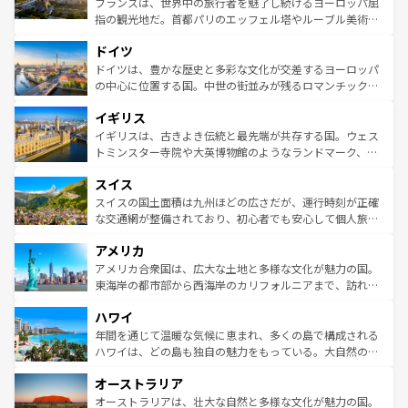
フランスは、世界中の旅行者を魅了し続けるヨーロッパ屈
アートに溢れた街角から、地方では古代ローマ遺跡や中世
指の観光地だ。首都パリのエッフェル塔やルーブル美術館
の城塞都市、穏やかなビーチリゾートまで多彩な表情を見
といった象徴的なスポットから、田舎町の古風な美しさま
せる。地方によって風土や気候が異なるスペインはその個
ドイツ
で、幅広い魅力が詰まっている。華麗な宮殿、歴史的な大
性で訪れる人を魅了する。 なお、新着のスペイン情報は
コ
聖堂、美しいビーチ、そして豊かな自然が、訪れる者を心
ドイツは、豊かな歴史と多彩な文化が交差するヨーロッパ
ンテンツ一覧
を参照してほしい。
から魅了する。また、フランスは美食の国としても知ら
の中心に位置する国。中世の街並みが残るロマンチック街
れ、フランス料理はユネスコ無形文化遺産にも登録されて
道から、未来を先取りするようなモダンな都市まで多様な
イギリス
いる。シャンパンの発祥地であるランス、プロヴァンスの
顔を持つこの国は、どこを歩いても飽きることがない。ベ
香り高いラベンダー畑など、多彩な楽しみ方が可能だ。さ
ルリンの文化的活気、バイエルン州のアルプスの絶景、そ
イギリスは、古きよき伝統と最先端が共存する国。ウェス
らに、パリ以外の地域にも魅力が溢れており、どの街角に
してライン川沿いのワイン畑といった風景は必見。ビール
トミンスター寺院や大英博物館のようなランドマーク、歴
も豊かな歴史と文化が息づいている。パリ以外の個性あふ
とソーセージを味わいながら地元の人と過ごす楽しい時間
史ある大学都市、美しい丘陵地帯や牧歌的な風景など、エ
れる地方に足を運ぶとそれぞれで全く異なる文化を体験で
スイス
は、お酒好きな人にはぜひ体験してほしい。 なお、新着の
リアごとに異なる魅力がある。また、優雅なアフタヌーン
きるだろう。 なお、新着のフランス情報は
コンテンツ一覧
ドイツ情報は
コンテンツ一覧
を参照してほしい。
ティー、ビール好きにはたまらない英国パブ、サッカー観
スイスの国土面積は九州ほどの広さだが、運行時刻が正確
を参照してほしい。
戦など、本場だからこそできる体験も豊富。イギリスを旅
な交通網が整備されており、初心者でも安心して個人旅行
して楽しみつくそう。 なお、新着のイギリス情報は
コンテ
を楽しめる。日本同様に時刻表どおりの旅が可能だ。中世
アメリカ
ンツ一覧
を参照してほしい。
の建物がそのまま残る町や、スイスならではのユニークな
博物館もあり、アルプス観光だけでなく町歩きも満喫する
アメリカ合衆国は、広大な土地と多様な文化が魅力の国。
ことができる。国民の所得が高いため物価も高いが、旅行
東海岸の都市部から西海岸のカリフォルニアまで、訪れる
者向けの交通パス提供のサービスもあり、うまく活用すれ
場所ごとに異なる風景と体験が待っている。ニューヨーク
ハワイ
ば市内交通費無料で観光を楽しむこともできる。 なお、新
のような巨大都市は、観光、ショッピング、エンターテイ
着のスイス情報は
コンテンツ一覧
を参照してほしい。
ンメントが詰まった刺激的なスポットだ。一方、アメリカ
年間を通じて温暖な気候に恵まれ、多くの島で構成される
西部には大自然が広がり、グランドキャニオンやイエロー
ハワイは、どの島も独自の魅力をもっている。大自然の神
ストーン国立公園といった絶景が堪能できる。さらに、南
秘を感じたいなら、火山が生み出した壮大な景観を誇るハ
オーストラリア
部のニューオーリンズでは、音楽と美食が融合した独特の
ワイ島は見逃せない。また、定番の観光地といえばオアフ
文化が魅力。旅行者はアメリカの各地域で異なる魅力を楽
島だが、静かな自然を求めるならマウイ島やカウアイ島が
オーストラリアは、壮大な自然と多様な文化が魅力の国。