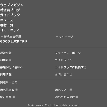
ウェブマガジン
特派員ブログ
ガイドブック
ニュース
著者一覧
コミュニティ
新規会員登録
マイページ
GOOD LUCK TRIP
運営会社
プライバシーポリシー
利用規約
ガイドライン
書店御担当者様へ
ガイドブックに投稿する
採用情報
お問い合わせ
関連サービス
海外航空券
海外ツアー
旅行用品
海外のおみやげ
© Arukikata. Co.,Ltd. All rights reserved.