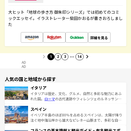
大ヒット「地球の歩き方 御朱印シリーズ」では初めてのコミ
ックエッセイ。イラストレーター柴田かおるが書きおろしまし
た
詳細を見る
…
1
2
3
14
AD
AD
人気の国と地域から探す
イタリア
イタリアは歴史、文化、グルメ、自然と多彩な魅力にあふ
れた国。
ローマ
の古代遺跡やフィレンツェのルネッサンス
美術、ヴェネツィアの運河など、歴史あるスポットはもち
スペイン
ろん、トスカーナの美しい田園風景やアマルフィ海岸の絶
景など、自然景観も見逃せない。観光の合間には、本場の
イベリア半島のほぼ80％を占めるスペインは、太陽が降り
ピザやパスタなど、絶品のイタリア料理を堪能することも
注ぐ地中海沿岸から雄大なピレネー山脈まで、多彩な自然
できる。朝目覚めてから夜眠るまで、すべての瞬間を楽し
と文化が詰まったヨーロッパ屈指の旅行先だ。多様な地域
フランスの基本情報と観光ガイド・有名観光スポ
ませてくれるイタリアで、忘れられない旅をしてみよう！
文化が根付くこの国では、情熱的なフラメンコ、熱気あふ