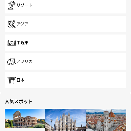
リゾート
アジア
中近東
アフリカ
日本
人気スポット