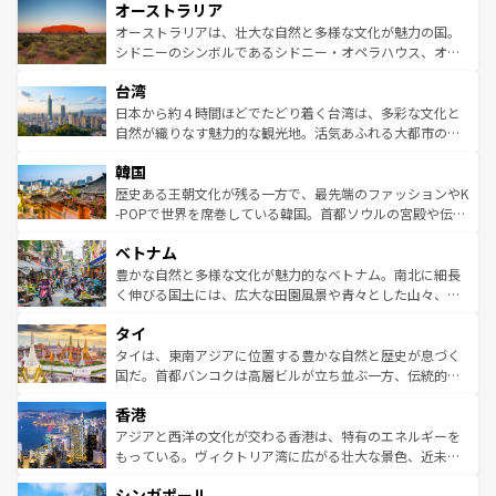
オーストラリア
部のニューオーリンズでは、音楽と美食が融合した独特の
ワイ島は見逃せない。また、定番の観光地といえばオアフ
文化が魅力。旅行者はアメリカの各地域で異なる魅力を楽
島だが、静かな自然を求めるならマウイ島やカウアイ島が
オーストラリアは、壮大な自然と多様な文化が魅力の国。
しみながら、その多様性と豊かな歴史を感じることができ
おすすめ。エメラルドグリーンに輝く海をはじめ、豊かな
シドニーのシンボルであるシドニー・オペラハウス、オー
るだろう。車でのロードトリップや列車の旅も、アメリカ
文化や歴史が息づいている。「アロハスピリット」と呼ば
ストラリア東海岸北部に広がる大サンゴ礁地帯グレートバ
ならではの贅沢な旅のスタイルだ。 なお、新着のアメリカ
台湾
れるおもてなしの心で訪れる人々を迎えてくれるハワイの
リアリーフや大陸中央部にそびえるウルル（エアーズロッ
情報は
コンテンツ一覧
を参照してほしい。
人々、おいしいローカルフードやハワイアンミュージッ
ク）、タスマニアの美しい原生林やケアンズの熱帯雨林な
日本から約４時間ほどでたどり着く台湾は、多彩な文化と
ク、伝統的なフラダンスなど、すべてがハワイの魅力を彩
ど、見どころがたくさん。また、カフェやワイン、オージ
自然が織りなす魅力的な観光地。活気あふれる大都市の台
っている。訪れるたびに新しい発見と感動が待っているハ
ービーフなどの食文化も豊かで、美味しいものであふれて
北やノスタルジックな町並みが人気な九份（ジォウフェ
ワイを、存分に味わってほしい。 なお、新着のハワイ情報
韓国
いる。アクティビティも充実しており、サーフィンやダイ
ン）、静ひつな山岳地帯である台湾東部など、都市の喧騒
は
コンテンツ一覧
を参照してほしい。
ビング、ハイキングなど、アウトドア好きにはたまらな
と山間の静けさが共存しており、訪れる人に新しい発見と
歴史ある王朝文化が残る一方で、最先端のファッションやK
い。オーストラリアの多彩な魅力を存分に味わいつくそ
驚きをもたらしてくれる。また、奥深い台湾の食文化も魅
-POPで世界を席巻している韓国。首都ソウルの宮殿や伝統
う。 なお、新着のオーストラリア情報は
コンテンツ一覧
を
力で、夜市などの屋台グルメから高級料理、ヘルシーで美
家屋が並ぶエリアでは韓国の歴史と文化に浸ることがで
参照してほしい。
ベトナム
容にもいいと評判のスイーツなど、バラエティ豊かな料理
き、地方に足を延ばせば四季折々の自然美を楽しむことが
が味わえる。 なお、新着の台湾情報は
コンテンツ一覧
を参
できる。そして、キムチや焼肉、絶品のストリートフード
豊かな自然と多様な文化が魅力的なベトナム。南北に細長
照してほしい。
まで、さまざまな韓国料理が待っている。夜には、韓国な
く伸びる国土には、広大な田園風景や青々とした山々、世
らではのナイトライフも堪能できる。あたたかいホスピタ
界遺産に登録された壮大な自然景観が点在し、都市部では
タイ
リティに包まれながら、韓国の多彩な魅力を心ゆくまで味
急速な発展と共に伝統が息づく。ハノイの古い町並みやホ
わってみてほしい。 なお、新着の韓国情報は
コンテンツ一
ーチミン市のフランス統治時代の建物も、独特の雰囲気を
タイは、東南アジアに位置する豊かな自然と歴史が息づく
覧
を参照してほしい。
醸し出している。また、バラエティの豊かさとおいしさで
国だ。首都バンコクは高層ビルが立ち並ぶ一方、伝統的な
世界中の食通を魅了してやまないベトナム料理も魅力のひ
寺院や市場がいたるところに点在し、古きよき文化と現代
香港
とつ。フォーやバインミー、ベトナムコーヒーなどは、ぜ
の活気が交差している。北部ではチェンマイなどの山岳地
ひ現地で味わいたい。どの地域を訪れてもあたたかい人々
帯で自然と触れ合い、南部ではプーケットやクラビの美し
アジアと西洋の文化が交わる香港は、特有のエネルギーを
が旅行者を迎えてくれるので、きっと忘れられない旅にな
いビーチでリゾート気分を楽しむことができる。タイ料理
もっている。ヴィクトリア湾に広がる壮大な景色、近未来
るはずだ。 なお、新着のベトナム情報は
コンテンツ一覧
を
は世界的に有名で、屋台から高級レストランまで味覚を刺
的なアートスポット、そして歴史と現代が融合した町並
参照してほしい。
シンガポール
激する。気候は一年中温暖で、どの季節にも異なる楽しみ
み、どこを訪れても感動するはず。観光スポットが密集し