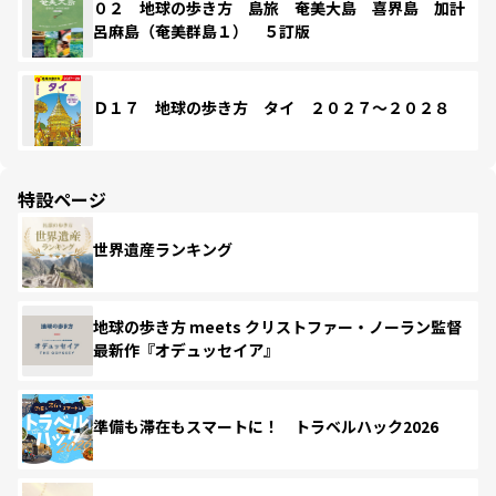
０２ 地球の歩き方 島旅 奄美大島 喜界島 加計
呂麻島（奄美群島１） ５訂版
Ｄ１７ 地球の歩き方 タイ ２０２７～２０２８
特設ページ
世界遺産ランキング
地球の歩き方 meets クリストファー・ノーラン監督
最新作『オデュッセイア』
準備も滞在もスマートに！ トラベルハック2026