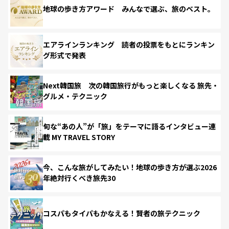
地球の歩き方アワード みんなで選ぶ、旅のベスト。
エアラインランキング 読者の投票をもとにランキン
グ形式で発表
Next韓国旅 次の韓国旅行がもっと楽しくなる 旅先・
グルメ・テクニック
旬な“あの人”が「旅」をテーマに語るインタビュー連
載 MY TRAVEL STORY
今、こんな旅がしてみたい！地球の歩き方が選ぶ2026
年絶対行くべき旅先30
コスパもタイパもかなえる！賢者の旅テクニック