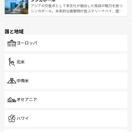
が待っている。親しみやすいタイの人々、仏教を中心とし
ており、効率よく見どころを回れるのも魅力。息をのむよ
アジアの交差点として多文化が融合した独自の魅力を放つ
た文化、そして多様な観光資源が、訪れる旅人を魅了し続
うな絶景から文化的な体験まで、香港を存分に楽しみ尽く
シンガポール。未来的な建築物が並ぶマリーナベイ、歴史
ける。 なお、新着のタイ情報は
コンテンツ一覧
を参照して
そう。 なお、新着の香港情報は
コンテンツ一覧
を参照して
と伝統を感じられるエスニックタウン、多数の緑豊かな公
ほしい。
ほしい。
園や自然保護区など、自然が調和した近代的な景観と文化
の多様性あふれるカラフルな町は、どこを歩いても新しい
国と地域
発見がある。さらに、治安のよさや充実した公共交通機関
も、旅行者にとっては魅力的なポイント。グルメも豊富
で、ホーカーズは地元の風情を楽しめる外せないスポット
ヨーロッパ
だ。訪れる人を飽きさせないシンガポールで、多様な魅力
を体感しよう。 なお、新着のシンガポール情報は
コンテン
ツ一覧
を参照してほしい。
北米
中南米
オセアニア
ハワイ