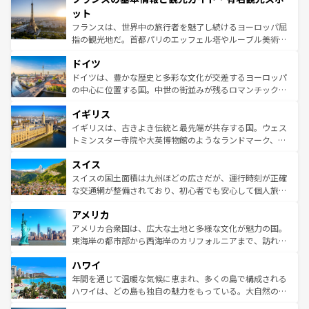
なお、新着のイタリア情報は
コンテンツ一覧
を参照してほ
れる闘牛、そして美味しいタパスが生活の一部となってい
ット
しい。
る。首都マドリードの洗練された雰囲気や、バルセロナの
フランスは、世界中の旅行者を魅了し続けるヨーロッパ屈
アートに溢れた街角から、地方では古代ローマ遺跡や中世
指の観光地だ。首都パリのエッフェル塔やルーブル美術館
の城塞都市、穏やかなビーチリゾートまで多彩な表情を見
といった象徴的なスポットから、田舎町の古風な美しさま
せる。地方によって風土や気候が異なるスペインはその個
ドイツ
で、幅広い魅力が詰まっている。華麗な宮殿、歴史的な大
性で訪れる人を魅了する。 なお、新着のスペイン情報は
コ
聖堂、美しいビーチ、そして豊かな自然が、訪れる者を心
ドイツは、豊かな歴史と多彩な文化が交差するヨーロッパ
ンテンツ一覧
を参照してほしい。
から魅了する。また、フランスは美食の国としても知ら
の中心に位置する国。中世の街並みが残るロマンチック街
れ、フランス料理はユネスコ無形文化遺産にも登録されて
道から、未来を先取りするようなモダンな都市まで多様な
イギリス
いる。シャンパンの発祥地であるランス、プロヴァンスの
顔を持つこの国は、どこを歩いても飽きることがない。ベ
香り高いラベンダー畑など、多彩な楽しみ方が可能だ。さ
ルリンの文化的活気、バイエルン州のアルプスの絶景、そ
イギリスは、古きよき伝統と最先端が共存する国。ウェス
らに、パリ以外の地域にも魅力が溢れており、どの街角に
してライン川沿いのワイン畑といった風景は必見。ビール
トミンスター寺院や大英博物館のようなランドマーク、歴
も豊かな歴史と文化が息づいている。パリ以外の個性あふ
とソーセージを味わいながら地元の人と過ごす楽しい時間
史ある大学都市、美しい丘陵地帯や牧歌的な風景など、エ
れる地方に足を運ぶとそれぞれで全く異なる文化を体験で
スイス
は、お酒好きな人にはぜひ体験してほしい。 なお、新着の
リアごとに異なる魅力がある。また、優雅なアフタヌーン
きるだろう。 なお、新着のフランス情報は
コンテンツ一覧
ドイツ情報は
コンテンツ一覧
を参照してほしい。
ティー、ビール好きにはたまらない英国パブ、サッカー観
スイスの国土面積は九州ほどの広さだが、運行時刻が正確
を参照してほしい。
戦など、本場だからこそできる体験も豊富。イギリスを旅
な交通網が整備されており、初心者でも安心して個人旅行
して楽しみつくそう。 なお、新着のイギリス情報は
コンテ
を楽しめる。日本同様に時刻表どおりの旅が可能だ。中世
アメリカ
ンツ一覧
を参照してほしい。
の建物がそのまま残る町や、スイスならではのユニークな
博物館もあり、アルプス観光だけでなく町歩きも満喫する
アメリカ合衆国は、広大な土地と多様な文化が魅力の国。
ことができる。国民の所得が高いため物価も高いが、旅行
東海岸の都市部から西海岸のカリフォルニアまで、訪れる
者向けの交通パス提供のサービスもあり、うまく活用すれ
場所ごとに異なる風景と体験が待っている。ニューヨーク
ハワイ
ば市内交通費無料で観光を楽しむこともできる。 なお、新
のような巨大都市は、観光、ショッピング、エンターテイ
着のスイス情報は
コンテンツ一覧
を参照してほしい。
ンメントが詰まった刺激的なスポットだ。一方、アメリカ
年間を通じて温暖な気候に恵まれ、多くの島で構成される
西部には大自然が広がり、グランドキャニオンやイエロー
ハワイは、どの島も独自の魅力をもっている。大自然の神
ストーン国立公園といった絶景が堪能できる。さらに、南
秘を感じたいなら、火山が生み出した壮大な景観を誇るハ