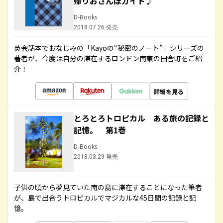
帰りおさんぽガイド♪
D-Books
2018.07.26 発売
英会話本でおなじみの「Kayoの“秘密のノート”」シリーズの
著者が、今度は自分の滞在するロンドン南東の田舎町をご紹
介！
詳細を見る
とろとろトロピカル ある旅の記録と
記憶。 第1巻
D-Books
2018.03.29 発売
子供の頃から夢見ていた南の島に滞在することになった筆者
が、島で出合うトロピカルでマジカルな45日間の記録と記
憶。