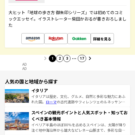
大ヒット「地球の歩き方 御朱印シリーズ」では初めてのコミ
ックエッセイ。イラストレーター柴田かおるが書きおろしまし
た
詳細を見る
…
1
2
3
17
AD
AD
人気の国と地域から探す
イタリア
イタリアは歴史、文化、グルメ、自然と多彩な魅力にあふ
れた国。
ローマ
の古代遺跡やフィレンツェのルネッサンス
美術、ヴェネツィアの運河など、歴史あるスポットはもち
スペインの観光ポイントと人気スポット・知ってお
ろん、トスカーナの美しい田園風景やアマルフィ海岸の絶
景など、自然景観も見逃せない。観光の合間には、本場の
くべき基本情報
ピザやパスタなど、絶品のイタリア料理を堪能することも
イベリア半島のほぼ80％を占めるスペインは、太陽が降り
できる。朝目覚めてから夜眠るまで、すべての瞬間を楽し
注ぐ地中海沿岸から雄大なピレネー山脈まで、多彩な自然
ませてくれるイタリアで、忘れられない旅をしてみよう！