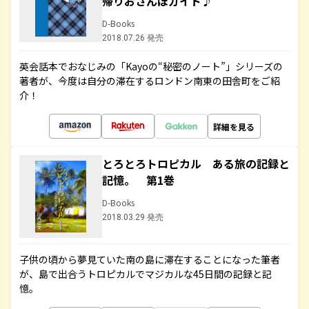
帰りおさんぽガイド♪
D-Books
2018.07.26 発売
英会話本でおなじみの「Kayoの“秘密のノート”」シリーズの
著者が、今度は自分の滞在するロンドン南東の田舎町をご紹
介！
詳細を見る
とろとろトロピカル ある旅の記録と
記憶。 第1巻
D-Books
2018.03.29 発売
子供の頃から夢見ていた南の島に滞在することになった筆者
が、島で出合うトロピカルでマジカルな45日間の記録と記
憶。