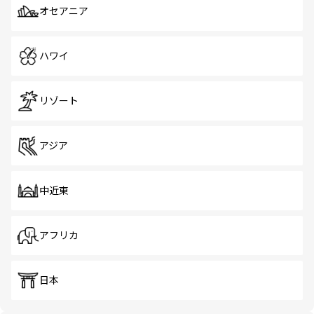
オセアニア
ハワイ
リゾート
アジア
中近東
アフリカ
日本