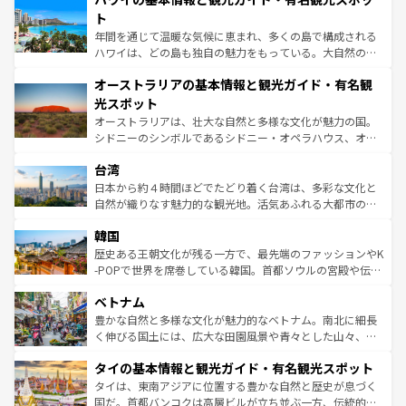
ンメントが詰まった刺激的なスポットだ。一方、アメリカ
ト
西部には大自然が広がり、グランドキャニオンやイエロー
年間を通じて温暖な気候に恵まれ、多くの島で構成される
ストーン国立公園といった絶景が堪能できる。さらに、南
ハワイは、どの島も独自の魅力をもっている。大自然の神
部のニューオーリンズでは、音楽と美食が融合した独特の
秘を感じたいなら、火山が生み出した壮大な景観を誇るハ
文化が魅力。旅行者はアメリカの各地域で異なる魅力を楽
オーストラリアの基本情報と観光ガイド・有名観
ワイ島は見逃せない。また、定番の観光地といえばオアフ
しみながら、その多様性と豊かな歴史を感じることができ
島だが、静かな自然を求めるならマウイ島やカウアイ島が
光スポット
るだろう。車でのロードトリップや列車の旅も、アメリカ
おすすめ。エメラルドグリーンに輝く海をはじめ、豊かな
オーストラリアは、壮大な自然と多様な文化が魅力の国。
ならではの贅沢な旅のスタイルだ。 なお、新着のアメリカ
文化や歴史が息づいている。「アロハスピリット」と呼ば
シドニーのシンボルであるシドニー・オペラハウス、オー
情報は
コンテンツ一覧
を参照してほしい。
れるおもてなしの心で訪れる人々を迎えてくれるハワイの
ストラリア東海岸北部に広がる大サンゴ礁地帯グレートバ
人々、おいしいローカルフードやハワイアンミュージッ
台湾
リアリーフや大陸中央部にそびえるウルル（エアーズロッ
ク、伝統的なフラダンスなど、すべてがハワイの魅力を彩
ク）、タスマニアの美しい原生林やケアンズの熱帯雨林な
日本から約４時間ほどでたどり着く台湾は、多彩な文化と
っている。訪れるたびに新しい発見と感動が待っているハ
ど、見どころがたくさん。また、カフェやワイン、オージ
自然が織りなす魅力的な観光地。活気あふれる大都市の台
ワイを、存分に味わってほしい。 なお、新着のハワイ情報
ービーフなどの食文化も豊かで、美味しいものであふれて
北やノスタルジックな町並みが人気な九份（ジォウフェ
は
コンテンツ一覧
を参照してほしい。
韓国
いる。アクティビティも充実しており、サーフィンやダイ
ン）、静ひつな山岳地帯である台湾東部など、都市の喧騒
ビング、ハイキングなど、アウトドア好きにはたまらな
と山間の静けさが共存しており、訪れる人に新しい発見と
歴史ある王朝文化が残る一方で、最先端のファッションやK
い。オーストラリアの多彩な魅力を存分に味わいつくそ
驚きをもたらしてくれる。また、奥深い台湾の食文化も魅
-POPで世界を席巻している韓国。首都ソウルの宮殿や伝統
う。 なお、新着のオーストラリア情報は
コンテンツ一覧
を
力で、夜市などの屋台グルメから高級料理、ヘルシーで美
家屋が並ぶエリアでは韓国の歴史と文化に浸ることがで
参照してほしい。
ベトナム
容にもいいと評判のスイーツなど、バラエティ豊かな料理
き、地方に足を延ばせば四季折々の自然美を楽しむことが
が味わえる。 なお、新着の台湾情報は
コンテンツ一覧
を参
できる。そして、キムチや焼肉、絶品のストリートフード
豊かな自然と多様な文化が魅力的なベトナム。南北に細長
照してほしい。
まで、さまざまな韓国料理が待っている。夜には、韓国な
く伸びる国土には、広大な田園風景や青々とした山々、世
らではのナイトライフも堪能できる。あたたかいホスピタ
界遺産に登録された壮大な自然景観が点在し、都市部では
タイの基本情報と観光ガイド・有名観光スポット
リティに包まれながら、韓国の多彩な魅力を心ゆくまで味
急速な発展と共に伝統が息づく。ハノイの古い町並みやホ
わってみてほしい。 なお、新着の韓国情報は
コンテンツ一
ーチミン市のフランス統治時代の建物も、独特の雰囲気を
タイは、東南アジアに位置する豊かな自然と歴史が息づく
覧
を参照してほしい。
醸し出している。また、バラエティの豊かさとおいしさで
国だ。首都バンコクは高層ビルが立ち並ぶ一方、伝統的な