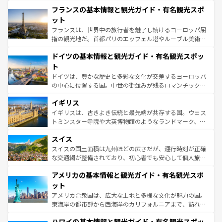
と文化が詰まったヨーロッパ屈指の旅行先だ。多様な地域
なお、新着のイタリア情報は
コンテンツ一覧
を参照してほ
フランスの基本情報と観光ガイド・有名観光スポ
文化が根付くこの国では、情熱的なフラメンコ、熱気あふ
しい。
れる闘牛、そして美味しいタパスが生活の一部となってい
ット
る。首都マドリードの洗練された雰囲気や、バルセロナの
フランスは、世界中の旅行者を魅了し続けるヨーロッパ屈
アートに溢れた街角から、地方では古代ローマ遺跡や中世
指の観光地だ。首都パリのエッフェル塔やルーブル美術館
の城塞都市、穏やかなビーチリゾートまで多彩な表情を見
といった象徴的なスポットから、田舎町の古風な美しさま
せる。地方によって風土や気候が異なるスペインはその個
ドイツの基本情報と観光ガイド・有名観光スポッ
で、幅広い魅力が詰まっている。華麗な宮殿、歴史的な大
性で訪れる人を魅了する。 なお、新着のスペイン情報は
コ
聖堂、美しいビーチ、そして豊かな自然が、訪れる者を心
ト
ンテンツ一覧
を参照してほしい。
から魅了する。また、フランスは美食の国としても知ら
ドイツは、豊かな歴史と多彩な文化が交差するヨーロッパ
れ、フランス料理はユネスコ無形文化遺産にも登録されて
の中心に位置する国。中世の街並みが残るロマンチック街
いる。シャンパンの発祥地であるランス、プロヴァンスの
道から、未来を先取りするようなモダンな都市まで多様な
香り高いラベンダー畑など、多彩な楽しみ方が可能だ。さ
イギリス
顔を持つこの国は、どこを歩いても飽きることがない。ベ
らに、パリ以外の地域にも魅力が溢れており、どの街角に
ルリンの文化的活気、バイエルン州のアルプスの絶景、そ
イギリスは、古きよき伝統と最先端が共存する国。ウェス
も豊かな歴史と文化が息づいている。パリ以外の個性あふ
してライン川沿いのワイン畑といった風景は必見。ビール
トミンスター寺院や大英博物館のようなランドマーク、歴
れる地方に足を運ぶとそれぞれで全く異なる文化を体験で
とソーセージを味わいながら地元の人と過ごす楽しい時間
史ある大学都市、美しい丘陵地帯や牧歌的な風景など、エ
きるだろう。 なお、新着のフランス情報は
コンテンツ一覧
スイス
は、お酒好きな人にはぜひ体験してほしい。 なお、新着の
リアごとに異なる魅力がある。また、優雅なアフタヌーン
を参照してほしい。
ドイツ情報は
コンテンツ一覧
を参照してほしい。
ティー、ビール好きにはたまらない英国パブ、サッカー観
スイスの国土面積は九州ほどの広さだが、運行時刻が正確
戦など、本場だからこそできる体験も豊富。イギリスを旅
な交通網が整備されており、初心者でも安心して個人旅行
して楽しみつくそう。 なお、新着のイギリス情報は
コンテ
を楽しめる。日本同様に時刻表どおりの旅が可能だ。中世
アメリカの基本情報と観光ガイド・有名観光スポ
ンツ一覧
を参照してほしい。
の建物がそのまま残る町や、スイスならではのユニークな
博物館もあり、アルプス観光だけでなく町歩きも満喫する
ット
ことができる。国民の所得が高いため物価も高いが、旅行
アメリカ合衆国は、広大な土地と多様な文化が魅力の国。
者向けの交通パス提供のサービスもあり、うまく活用すれ
東海岸の都市部から西海岸のカリフォルニアまで、訪れる
ば市内交通費無料で観光を楽しむこともできる。 なお、新
場所ごとに異なる風景と体験が待っている。ニューヨーク
着のスイス情報は
コンテンツ一覧
を参照してほしい。
ハワイの基本情報と観光ガイド・有名観光スポッ
のような巨大都市は、観光、ショッピング、エンターテイ