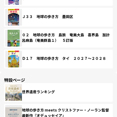
Ｊ３３ 地球の歩き方 墨田区
０２ 地球の歩き方 島旅 奄美大島 喜界島 加計
呂麻島（奄美群島１） ５訂版
Ｄ１７ 地球の歩き方 タイ ２０２７～２０２８
特設ページ
世界遺産ランキング
地球の歩き方 meets クリストファー・ノーラン監督
最新作『オデュッセイア』