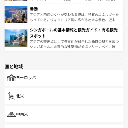
世界中の食通を魅了してやまないベトナム料理も魅力のひ
寺院や市場がいたるところに点在し、古きよき文化と現代
香港
とつ。フォーやバインミー、ベトナムコーヒーなどは、ぜ
の活気が交差している。北部ではチェンマイなどの山岳地
ひ現地で味わいたい。どの地域を訪れてもあたたかい人々
帯で自然と触れ合い、南部ではプーケットやクラビの美し
アジアと西洋の文化が交わる香港は、特有のエネルギーを
が旅行者を迎えてくれるので、きっと忘れられない旅にな
いビーチでリゾート気分を楽しむことができる。タイ料理
もっている。ヴィクトリア湾に広がる壮大な景色、近未来
るはずだ。 なお、新着のベトナム情報は
コンテンツ一覧
を
は世界的に有名で、屋台から高級レストランまで味覚を刺
的なアートスポット、そして歴史と現代が融合した町並
参照してほしい。
シンガポールの基本情報と観光ガイド・有名観光
激する。気候は一年中温暖で、どの季節にも異なる楽しみ
み、どこを訪れても感動するはず。観光スポットが密集し
が待っている。親しみやすいタイの人々、仏教を中心とし
ており、効率よく見どころを回れるのも魅力。息をのむよ
スポット
た文化、そして多様な観光資源が、訪れる旅人を魅了し続
うな絶景から文化的な体験まで、香港を存分に楽しみ尽く
アジアの交差点として多文化が融合した独自の魅力を放つ
ける。 なお、新着のタイ情報は
コンテンツ一覧
を参照して
そう。 なお、新着の香港情報は
コンテンツ一覧
を参照して
シンガポール。未来的な建築物が並ぶマリーナベイ、歴史
ほしい。
ほしい。
と伝統を感じられるエスニックタウン、多数の緑豊かな公
園や自然保護区など、自然が調和した近代的な景観と文化
の多様性あふれるカラフルな町は、どこを歩いても新しい
国と地域
発見がある。さらに、治安のよさや充実した公共交通機関
も、旅行者にとっては魅力的なポイント。グルメも豊富
で、ホーカーズは地元の風情を楽しめる外せないスポット
ヨーロッパ
だ。訪れる人を飽きさせないシンガポールで、多様な魅力
を体感しよう。 なお、新着のシンガポール情報は
コンテン
ツ一覧
を参照してほしい。
北米
中南米