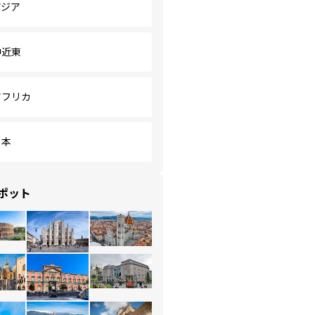
アジア
中近東
アフリカ
日本
ポット