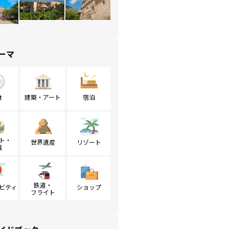
ーマ
食
建築・アート
宿泊
ト・
世界遺産
リゾート
戦
鉄道・
ビティ
ショップ
フライト