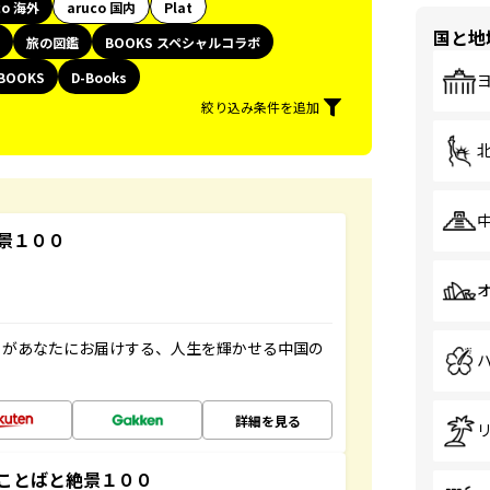
co 海外
aruco 国内
Plat
国と地
旅の図鑑
BOOKS スペシャルコラボ
BOOKS
D-Books
絞り込み条件を追加
景１００
」があなたにお届けする、人生を輝かせる中国の
詳細を見る
ことばと絶景１００