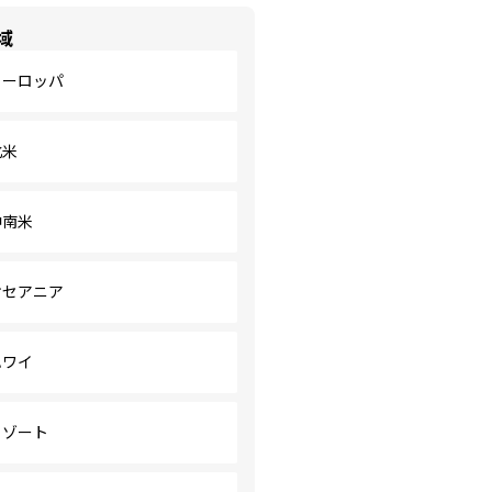
域
ヨーロッパ
北米
中南米
オセアニア
ハワイ
リゾート