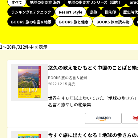
すべて
地球の歩き方 海外
地球の歩き方 Jシリーズ（国内）
aru
ランキング&テクニック
Resort Style
島旅
御朱印
歴史時代
BOOKS 旅の名言＆絶景
BOOKS 旅と健康
BOOKS 旅の読み物
1〜20件/312件中 を表示
悠久の教えをひもとく中国のことばと絶
BOOKS 旅の名言＆絶景
2022.12.15 発売
世界を４０年以上歩いてきた「地球の歩き方
名言と癒やしの絶景集
今すぐ旅に出たくなる！地球の歩き方の