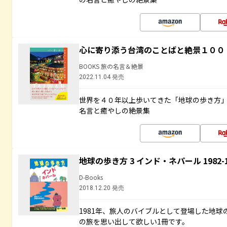
心に寄り添う台湾のことばと絶景１００
BOOKS 旅の名言＆絶景
2022.11.04 発売
世界を４０年以上歩いてきた「地球の歩き方
名言と癒やしの絶景集
地球の歩き方 3 インド・ネパール 1982
D-Books
2018.12.20 発売
1981年、旅人のバイブルとして登場した地
の旅を思い出して欲しい1冊です。