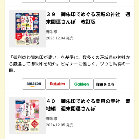
３９ 御朱印でめぐる茨城の神社 週
末開運さんぽ 改訂版
御朱印
2025.12.04 発売
「御利益と御朱印が凄い」を基準に、数多くの茨城県の神社か
ら厳選して御朱印を紹介。ビギナーに優しく、ツウも納得の一
冊。
詳細を見る
４０ 御朱印でめぐる関東の寺社 聖
地編 週末開運さんぽ
御朱印
2024.12.05 発売