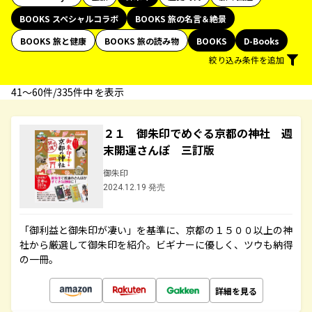
BOOKS スペシャルコラボ
BOOKS 旅の名言＆絶景
BOOKS 旅と健康
BOOKS 旅の読み物
BOOKS
D-Books
絞り込み条件を追加
41〜60件/335件中 を表示
２１ 御朱印でめぐる京都の神社 週
末開運さんぽ 三訂版
御朱印
2024.12.19 発売
「御利益と御朱印が凄い」を基準に、京都の１５００以上の神
社から厳選して御朱印を紹介。ビギナーに優しく、ツウも納得
の一冊。
詳細を見る