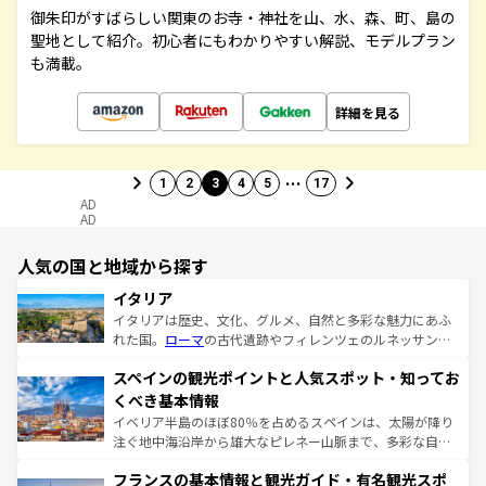
御朱印がすばらしい関東のお寺・神社を山、水、森、町、島の
聖地として紹介。初心者にもわかりやすい解説、モデルプラン
も満載。
詳細を見る
…
1
2
3
4
5
17
AD
AD
人気の国と地域から探す
イタリア
イタリアは歴史、文化、グルメ、自然と多彩な魅力にあふ
れた国。
ローマ
の古代遺跡やフィレンツェのルネッサンス
美術、ヴェネツィアの運河など、歴史あるスポットはもち
スペインの観光ポイントと人気スポット・知ってお
ろん、トスカーナの美しい田園風景やアマルフィ海岸の絶
景など、自然景観も見逃せない。観光の合間には、本場の
くべき基本情報
ピザやパスタなど、絶品のイタリア料理を堪能することも
イベリア半島のほぼ80％を占めるスペインは、太陽が降り
できる。朝目覚めてから夜眠るまで、すべての瞬間を楽し
注ぐ地中海沿岸から雄大なピレネー山脈まで、多彩な自然
ませてくれるイタリアで、忘れられない旅をしてみよう！
と文化が詰まったヨーロッパ屈指の旅行先だ。多様な地域
なお、新着のイタリア情報は
コンテンツ一覧
を参照してほ
フランスの基本情報と観光ガイド・有名観光スポ
文化が根付くこの国では、情熱的なフラメンコ、熱気あふ