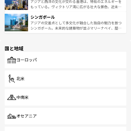
ひ現地で味わいたい。どの地域を訪れてもあたたかい人々
帯で自然と触れ合い、南部ではプーケットやクラビの美し
アジアと西洋の文化が交わる香港は、特有のエネルギーを
が旅行者を迎えてくれるので、きっと忘れられない旅にな
いビーチでリゾート気分を楽しむことができる。タイ料理
もっている。ヴィクトリア湾に広がる壮大な景色、近未来
るはずだ。 なお、新着のベトナム情報は
コンテンツ一覧
を
は世界的に有名で、屋台から高級レストランまで味覚を刺
的なアートスポット、そして歴史と現代が融合した町並
参照してほしい。
シンガポール
激する。気候は一年中温暖で、どの季節にも異なる楽しみ
み、どこを訪れても感動するはず。観光スポットが密集し
が待っている。親しみやすいタイの人々、仏教を中心とし
ており、効率よく見どころを回れるのも魅力。息をのむよ
アジアの交差点として多文化が融合した独自の魅力を放つ
た文化、そして多様な観光資源が、訪れる旅人を魅了し続
うな絶景から文化的な体験まで、香港を存分に楽しみ尽く
シンガポール。未来的な建築物が並ぶマリーナベイ、歴史
ける。 なお、新着のタイ情報は
コンテンツ一覧
を参照して
そう。 なお、新着の香港情報は
コンテンツ一覧
を参照して
と伝統を感じられるエスニックタウン、多数の緑豊かな公
ほしい。
ほしい。
園や自然保護区など、自然が調和した近代的な景観と文化
の多様性あふれるカラフルな町は、どこを歩いても新しい
国と地域
発見がある。さらに、治安のよさや充実した公共交通機関
も、旅行者にとっては魅力的なポイント。グルメも豊富
で、ホーカーズは地元の風情を楽しめる外せないスポット
ヨーロッパ
だ。訪れる人を飽きさせないシンガポールで、多様な魅力
を体感しよう。 なお、新着のシンガポール情報は
コンテン
ツ一覧
を参照してほしい。
北米
中南米
オセアニア