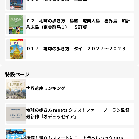
０２ 地球の歩き方 島旅 奄美大島 喜界島 加計
呂麻島（奄美群島１） ５訂版
Ｄ１７ 地球の歩き方 タイ ２０２７～２０２８
特設ページ
世界遺産ランキング
地球の歩き方 meets クリストファー・ノーラン監督
最新作『オデュッセイア』
準備も滞在もスマートに！ トラベルハック2026