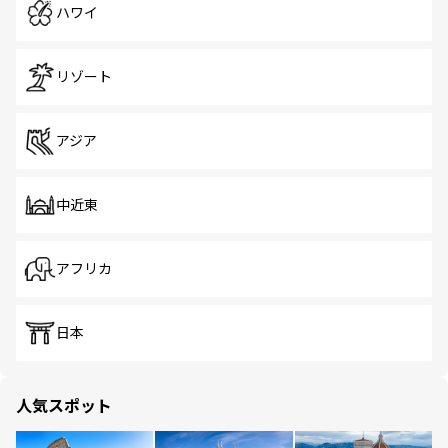
ハワイ
リゾート
アジア
中近東
アフリカ
日本
人気スポット