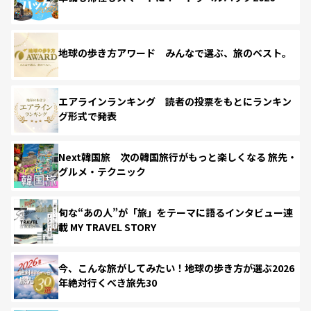
地球の歩き方アワード みんなで選ぶ、旅のベスト。
エアラインランキング 読者の投票をもとにランキン
グ形式で発表
Next韓国旅 次の韓国旅行がもっと楽しくなる 旅先・
グルメ・テクニック
旬な“あの人”が「旅」をテーマに語るインタビュー連
載 MY TRAVEL STORY
今、こんな旅がしてみたい！地球の歩き方が選ぶ2026
年絶対行くべき旅先30