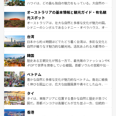
西部には大自然が広がり、グランドキャニオンやイエロー
ハワイは、どの島も独自の魅力をもっている。大自然の神
ストーン国立公園といった絶景が堪能できる。さらに、南
秘を感じたいなら、火山が生み出した壮大な景観を誇るハ
オーストラリアの基本情報と観光ガイド・有名観
部のニューオーリンズでは、音楽と美食が融合した独特の
ワイ島は見逃せない。また、定番の観光地といえばオアフ
文化が魅力。旅行者はアメリカの各地域で異なる魅力を楽
島だが、静かな自然を求めるならマウイ島やカウアイ島が
光スポット
しみながら、その多様性と豊かな歴史を感じることができ
おすすめ。エメラルドグリーンに輝く海をはじめ、豊かな
オーストラリアは、壮大な自然と多様な文化が魅力の国。
るだろう。車でのロードトリップや列車の旅も、アメリカ
文化や歴史が息づいている。「アロハスピリット」と呼ば
シドニーのシンボルであるシドニー・オペラハウス、オー
ならではの贅沢な旅のスタイルだ。 なお、新着のアメリカ
れるおもてなしの心で訪れる人々を迎えてくれるハワイの
ストラリア東海岸北部に広がる大サンゴ礁地帯グレートバ
情報は
コンテンツ一覧
を参照してほしい。
人々、おいしいローカルフードやハワイアンミュージッ
台湾
リアリーフや大陸中央部にそびえるウルル（エアーズロッ
ク、伝統的なフラダンスなど、すべてがハワイの魅力を彩
ク）、タスマニアの美しい原生林やケアンズの熱帯雨林な
日本から約４時間ほどでたどり着く台湾は、多彩な文化と
っている。訪れるたびに新しい発見と感動が待っているハ
ど、見どころがたくさん。また、カフェやワイン、オージ
自然が織りなす魅力的な観光地。活気あふれる大都市の台
ワイを、存分に味わってほしい。 なお、新着のハワイ情報
ービーフなどの食文化も豊かで、美味しいものであふれて
北やノスタルジックな町並みが人気な九份（ジォウフェ
は
コンテンツ一覧
を参照してほしい。
韓国
いる。アクティビティも充実しており、サーフィンやダイ
ン）、静ひつな山岳地帯である台湾東部など、都市の喧騒
ビング、ハイキングなど、アウトドア好きにはたまらな
と山間の静けさが共存しており、訪れる人に新しい発見と
歴史ある王朝文化が残る一方で、最先端のファッションやK
い。オーストラリアの多彩な魅力を存分に味わいつくそ
驚きをもたらしてくれる。また、奥深い台湾の食文化も魅
-POPで世界を席巻している韓国。首都ソウルの宮殿や伝統
う。 なお、新着のオーストラリア情報は
コンテンツ一覧
を
力で、夜市などの屋台グルメから高級料理、ヘルシーで美
家屋が並ぶエリアでは韓国の歴史と文化に浸ることがで
参照してほしい。
ベトナム
容にもいいと評判のスイーツなど、バラエティ豊かな料理
き、地方に足を延ばせば四季折々の自然美を楽しむことが
が味わえる。 なお、新着の台湾情報は
コンテンツ一覧
を参
できる。そして、キムチや焼肉、絶品のストリートフード
豊かな自然と多様な文化が魅力的なベトナム。南北に細長
照してほしい。
まで、さまざまな韓国料理が待っている。夜には、韓国な
く伸びる国土には、広大な田園風景や青々とした山々、世
らではのナイトライフも堪能できる。あたたかいホスピタ
界遺産に登録された壮大な自然景観が点在し、都市部では
タイ
リティに包まれながら、韓国の多彩な魅力を心ゆくまで味
急速な発展と共に伝統が息づく。ハノイの古い町並みやホ
わってみてほしい。 なお、新着の韓国情報は
コンテンツ一
ーチミン市のフランス統治時代の建物も、独特の雰囲気を
タイは、東南アジアに位置する豊かな自然と歴史が息づく
覧
を参照してほしい。
醸し出している。また、バラエティの豊かさとおいしさで
国だ。首都バンコクは高層ビルが立ち並ぶ一方、伝統的な
世界中の食通を魅了してやまないベトナム料理も魅力のひ
寺院や市場がいたるところに点在し、古きよき文化と現代
香港
とつ。フォーやバインミー、ベトナムコーヒーなどは、ぜ
の活気が交差している。北部ではチェンマイなどの山岳地