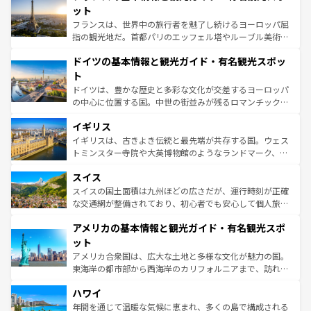
しい。
れる闘牛、そして美味しいタパスが生活の一部となってい
ット
る。首都マドリードの洗練された雰囲気や、バルセロナの
フランスは、世界中の旅行者を魅了し続けるヨーロッパ屈
アートに溢れた街角から、地方では古代ローマ遺跡や中世
指の観光地だ。首都パリのエッフェル塔やルーブル美術館
の城塞都市、穏やかなビーチリゾートまで多彩な表情を見
といった象徴的なスポットから、田舎町の古風な美しさま
せる。地方によって風土や気候が異なるスペインはその個
ドイツの基本情報と観光ガイド・有名観光スポッ
で、幅広い魅力が詰まっている。華麗な宮殿、歴史的な大
性で訪れる人を魅了する。 なお、新着のスペイン情報は
コ
聖堂、美しいビーチ、そして豊かな自然が、訪れる者を心
ト
ンテンツ一覧
を参照してほしい。
から魅了する。また、フランスは美食の国としても知ら
ドイツは、豊かな歴史と多彩な文化が交差するヨーロッパ
れ、フランス料理はユネスコ無形文化遺産にも登録されて
の中心に位置する国。中世の街並みが残るロマンチック街
いる。シャンパンの発祥地であるランス、プロヴァンスの
道から、未来を先取りするようなモダンな都市まで多様な
香り高いラベンダー畑など、多彩な楽しみ方が可能だ。さ
イギリス
顔を持つこの国は、どこを歩いても飽きることがない。ベ
らに、パリ以外の地域にも魅力が溢れており、どの街角に
ルリンの文化的活気、バイエルン州のアルプスの絶景、そ
イギリスは、古きよき伝統と最先端が共存する国。ウェス
も豊かな歴史と文化が息づいている。パリ以外の個性あふ
してライン川沿いのワイン畑といった風景は必見。ビール
トミンスター寺院や大英博物館のようなランドマーク、歴
れる地方に足を運ぶとそれぞれで全く異なる文化を体験で
とソーセージを味わいながら地元の人と過ごす楽しい時間
史ある大学都市、美しい丘陵地帯や牧歌的な風景など、エ
きるだろう。 なお、新着のフランス情報は
コンテンツ一覧
スイス
は、お酒好きな人にはぜひ体験してほしい。 なお、新着の
リアごとに異なる魅力がある。また、優雅なアフタヌーン
を参照してほしい。
ドイツ情報は
コンテンツ一覧
を参照してほしい。
ティー、ビール好きにはたまらない英国パブ、サッカー観
スイスの国土面積は九州ほどの広さだが、運行時刻が正確
戦など、本場だからこそできる体験も豊富。イギリスを旅
な交通網が整備されており、初心者でも安心して個人旅行
して楽しみつくそう。 なお、新着のイギリス情報は
コンテ
を楽しめる。日本同様に時刻表どおりの旅が可能だ。中世
アメリカの基本情報と観光ガイド・有名観光スポ
ンツ一覧
を参照してほしい。
の建物がそのまま残る町や、スイスならではのユニークな
博物館もあり、アルプス観光だけでなく町歩きも満喫する
ット
ことができる。国民の所得が高いため物価も高いが、旅行
アメリカ合衆国は、広大な土地と多様な文化が魅力の国。
者向けの交通パス提供のサービスもあり、うまく活用すれ
東海岸の都市部から西海岸のカリフォルニアまで、訪れる
ば市内交通費無料で観光を楽しむこともできる。 なお、新
場所ごとに異なる風景と体験が待っている。ニューヨーク
着のスイス情報は
コンテンツ一覧
を参照してほしい。
ハワイ
のような巨大都市は、観光、ショッピング、エンターテイ
ンメントが詰まった刺激的なスポットだ。一方、アメリカ
年間を通じて温暖な気候に恵まれ、多くの島で構成される