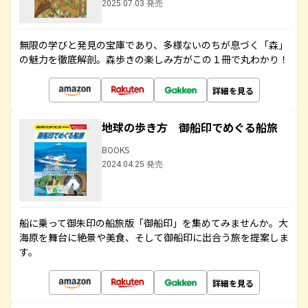
2025.07.03 発売
無限の学びと発見の宝庫であり、多様ないのちが息づく「森」
の魅力を徹底解剖。森歩きの楽しみ方がこの１冊で丸わかり！
詳細を見る
地球の歩き方 御船印でめぐる船旅
BOOKS
2024.04.25 発売
船に乗って御朱印の船旅版「御船印」を集めてみませんか。大
海原を舞台に絶景や美食、そして御船印に出合う旅を提案しま
す。
詳細を見る