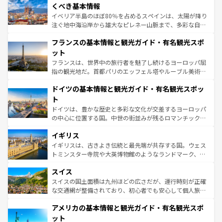
景など、自然景観も見逃せない。観光の合間には、本場の
くべき基本情報
ピザやパスタなど、絶品のイタリア料理を堪能することも
イベリア半島のほぼ80％を占めるスペインは、太陽が降り
できる。朝目覚めてから夜眠るまで、すべての瞬間を楽し
注ぐ地中海沿岸から雄大なピレネー山脈まで、多彩な自然
ませてくれるイタリアで、忘れられない旅をしてみよう！
と文化が詰まったヨーロッパ屈指の旅行先だ。多様な地域
なお、新着のイタリア情報は
コンテンツ一覧
を参照してほ
フランスの基本情報と観光ガイド・有名観光スポ
文化が根付くこの国では、情熱的なフラメンコ、熱気あふ
しい。
れる闘牛、そして美味しいタパスが生活の一部となってい
ット
る。首都マドリードの洗練された雰囲気や、バルセロナの
フランスは、世界中の旅行者を魅了し続けるヨーロッパ屈
アートに溢れた街角から、地方では古代ローマ遺跡や中世
指の観光地だ。首都パリのエッフェル塔やルーブル美術館
の城塞都市、穏やかなビーチリゾートまで多彩な表情を見
といった象徴的なスポットから、田舎町の古風な美しさま
せる。地方によって風土や気候が異なるスペインはその個
ドイツの基本情報と観光ガイド・有名観光スポッ
で、幅広い魅力が詰まっている。華麗な宮殿、歴史的な大
性で訪れる人を魅了する。 なお、新着のスペイン情報は
コ
聖堂、美しいビーチ、そして豊かな自然が、訪れる者を心
ト
ンテンツ一覧
を参照してほしい。
から魅了する。また、フランスは美食の国としても知ら
ドイツは、豊かな歴史と多彩な文化が交差するヨーロッパ
れ、フランス料理はユネスコ無形文化遺産にも登録されて
の中心に位置する国。中世の街並みが残るロマンチック街
いる。シャンパンの発祥地であるランス、プロヴァンスの
道から、未来を先取りするようなモダンな都市まで多様な
香り高いラベンダー畑など、多彩な楽しみ方が可能だ。さ
イギリス
顔を持つこの国は、どこを歩いても飽きることがない。ベ
らに、パリ以外の地域にも魅力が溢れており、どの街角に
ルリンの文化的活気、バイエルン州のアルプスの絶景、そ
イギリスは、古きよき伝統と最先端が共存する国。ウェス
も豊かな歴史と文化が息づいている。パリ以外の個性あふ
してライン川沿いのワイン畑といった風景は必見。ビール
トミンスター寺院や大英博物館のようなランドマーク、歴
れる地方に足を運ぶとそれぞれで全く異なる文化を体験で
とソーセージを味わいながら地元の人と過ごす楽しい時間
史ある大学都市、美しい丘陵地帯や牧歌的な風景など、エ
きるだろう。 なお、新着のフランス情報は
コンテンツ一覧
スイス
は、お酒好きな人にはぜひ体験してほしい。 なお、新着の
リアごとに異なる魅力がある。また、優雅なアフタヌーン
を参照してほしい。
ドイツ情報は
コンテンツ一覧
を参照してほしい。
ティー、ビール好きにはたまらない英国パブ、サッカー観
スイスの国土面積は九州ほどの広さだが、運行時刻が正確
戦など、本場だからこそできる体験も豊富。イギリスを旅
な交通網が整備されており、初心者でも安心して個人旅行
して楽しみつくそう。 なお、新着のイギリス情報は
コンテ
を楽しめる。日本同様に時刻表どおりの旅が可能だ。中世
アメリカの基本情報と観光ガイド・有名観光スポ
ンツ一覧
を参照してほしい。
の建物がそのまま残る町や、スイスならではのユニークな
博物館もあり、アルプス観光だけでなく町歩きも満喫する
ット