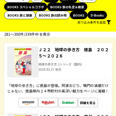
BOOKS スペシャルコラボ
BOOKS 旅の名言＆絶景
BOOKS 旅と健康
BOOKS 旅の読み物
BOOKS
D-Books
絞り込み条件を追加
281〜300件/339件中 を表示
Ｊ２２ 地球の歩き方 徳島 ２０２
５～２０２６
地球の歩き方 Jシリーズ（国内）
2025.03.21 発売
「地球の歩き方」に徳島が登場。阿波おどり、鳴門の渦潮だけ
じゃない、徳島県内２４市町村の奥深い魅力をページに凝縮！
詳細を見る