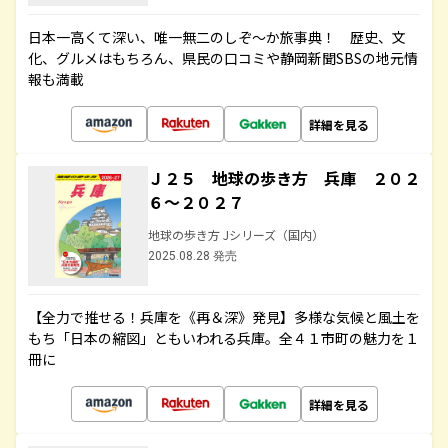
日本一高くて深い、唯一無二のしぞ～か旅事典！ 歴史、文
化、グルメはもちろん、県民の口コミや静岡新聞SBSの地元情
報も満載
詳細を見る
Ｊ２５ 地球の歩き方 兵庫 ２０２
６～２０２７
地球の歩き方 Jシリーズ（国内）
2025.08.28 発売
【全力で推せる！兵庫を《再＆深》発見】多様な気候と風土を
もち「日本の縮図」ともいわれる兵庫。全４１市町の魅力を１
冊に
詳細を見る