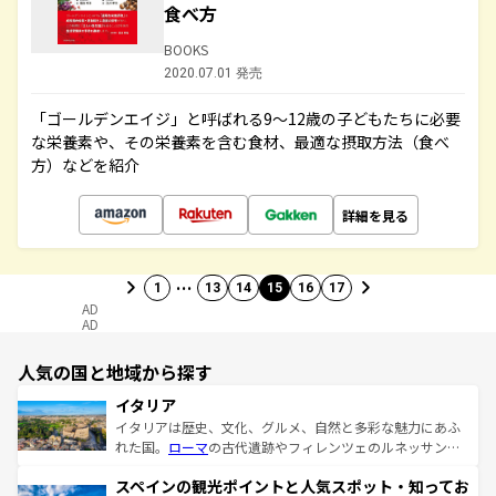
食べ方
BOOKS
2020.07.01 発売
「ゴールデンエイジ」と呼ばれる9～12歳の子どもたちに必要
な栄養素や、その栄養素を含む食材、最適な摂取方法（食べ
方）などを紹介
詳細を見る
…
1
13
14
15
16
17
AD
AD
人気の国と地域から探す
イタリア
イタリアは歴史、文化、グルメ、自然と多彩な魅力にあふ
れた国。
ローマ
の古代遺跡やフィレンツェのルネッサンス
美術、ヴェネツィアの運河など、歴史あるスポットはもち
スペインの観光ポイントと人気スポット・知ってお
ろん、トスカーナの美しい田園風景やアマルフィ海岸の絶