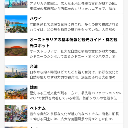
ことができる。国民の所得が高いため物価も高いが、旅行
アメリカ合衆国は、広大な土地と多様な文化が魅力の国。
者向けの交通パス提供のサービスもあり、うまく活用すれ
東海岸の都市部から西海岸のカリフォルニアまで、訪れる
ば市内交通費無料で観光を楽しむこともできる。 なお、新
場所ごとに異なる風景と体験が待っている。ニューヨーク
着のスイス情報は
コンテンツ一覧
を参照してほしい。
ハワイ
のような巨大都市は、観光、ショッピング、エンターテイ
ンメントが詰まった刺激的なスポットだ。一方、アメリカ
年間を通じて温暖な気候に恵まれ、多くの島で構成される
西部には大自然が広がり、グランドキャニオンやイエロー
ハワイは、どの島も独自の魅力をもっている。大自然の神
ストーン国立公園といった絶景が堪能できる。さらに、南
秘を感じたいなら、火山が生み出した壮大な景観を誇るハ
オーストラリアの基本情報と観光ガイド・有名観
部のニューオーリンズでは、音楽と美食が融合した独特の
ワイ島は見逃せない。また、定番の観光地といえばオアフ
文化が魅力。旅行者はアメリカの各地域で異なる魅力を楽
島だが、静かな自然を求めるならマウイ島やカウアイ島が
光スポット
しみながら、その多様性と豊かな歴史を感じることができ
おすすめ。エメラルドグリーンに輝く海をはじめ、豊かな
オーストラリアは、壮大な自然と多様な文化が魅力の国。
るだろう。車でのロードトリップや列車の旅も、アメリカ
文化や歴史が息づいている。「アロハスピリット」と呼ば
シドニーのシンボルであるシドニー・オペラハウス、オー
ならではの贅沢な旅のスタイルだ。 なお、新着のアメリカ
れるおもてなしの心で訪れる人々を迎えてくれるハワイの
ストラリア東海岸北部に広がる大サンゴ礁地帯グレートバ
情報は
コンテンツ一覧
を参照してほしい。
人々、おいしいローカルフードやハワイアンミュージッ
台湾
リアリーフや大陸中央部にそびえるウルル（エアーズロッ
ク、伝統的なフラダンスなど、すべてがハワイの魅力を彩
ク）、タスマニアの美しい原生林やケアンズの熱帯雨林な
日本から約４時間ほどでたどり着く台湾は、多彩な文化と
っている。訪れるたびに新しい発見と感動が待っているハ
ど、見どころがたくさん。また、カフェやワイン、オージ
自然が織りなす魅力的な観光地。活気あふれる大都市の台
ワイを、存分に味わってほしい。 なお、新着のハワイ情報
ービーフなどの食文化も豊かで、美味しいものであふれて
北やノスタルジックな町並みが人気な九份（ジォウフェ
は
コンテンツ一覧
を参照してほしい。
韓国
いる。アクティビティも充実しており、サーフィンやダイ
ン）、静ひつな山岳地帯である台湾東部など、都市の喧騒
ビング、ハイキングなど、アウトドア好きにはたまらな
と山間の静けさが共存しており、訪れる人に新しい発見と
歴史ある王朝文化が残る一方で、最先端のファッションやK
い。オーストラリアの多彩な魅力を存分に味わいつくそ
驚きをもたらしてくれる。また、奥深い台湾の食文化も魅
-POPで世界を席巻している韓国。首都ソウルの宮殿や伝統
う。 なお、新着のオーストラリア情報は
コンテンツ一覧
を
力で、夜市などの屋台グルメから高級料理、ヘルシーで美
家屋が並ぶエリアでは韓国の歴史と文化に浸ることがで
参照してほしい。
ベトナム
容にもいいと評判のスイーツなど、バラエティ豊かな料理
き、地方に足を延ばせば四季折々の自然美を楽しむことが
が味わえる。 なお、新着の台湾情報は
コンテンツ一覧
を参
できる。そして、キムチや焼肉、絶品のストリートフード
豊かな自然と多様な文化が魅力的なベトナム。南北に細長
照してほしい。
まで、さまざまな韓国料理が待っている。夜には、韓国な
く伸びる国土には、広大な田園風景や青々とした山々、世
らではのナイトライフも堪能できる。あたたかいホスピタ
界遺産に登録された壮大な自然景観が点在し、都市部では