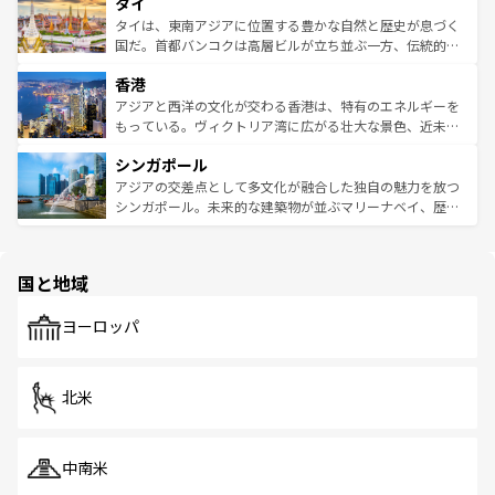
タイ
リティに包まれながら、韓国の多彩な魅力を心ゆくまで味
急速な発展と共に伝統が息づく。ハノイの古い町並みやホ
わってみてほしい。 なお、新着の韓国情報は
コンテンツ一
ーチミン市のフランス統治時代の建物も、独特の雰囲気を
タイは、東南アジアに位置する豊かな自然と歴史が息づく
覧
を参照してほしい。
醸し出している。また、バラエティの豊かさとおいしさで
国だ。首都バンコクは高層ビルが立ち並ぶ一方、伝統的な
世界中の食通を魅了してやまないベトナム料理も魅力のひ
寺院や市場がいたるところに点在し、古きよき文化と現代
香港
とつ。フォーやバインミー、ベトナムコーヒーなどは、ぜ
の活気が交差している。北部ではチェンマイなどの山岳地
ひ現地で味わいたい。どの地域を訪れてもあたたかい人々
帯で自然と触れ合い、南部ではプーケットやクラビの美し
アジアと西洋の文化が交わる香港は、特有のエネルギーを
が旅行者を迎えてくれるので、きっと忘れられない旅にな
いビーチでリゾート気分を楽しむことができる。タイ料理
もっている。ヴィクトリア湾に広がる壮大な景色、近未来
るはずだ。 なお、新着のベトナム情報は
コンテンツ一覧
を
は世界的に有名で、屋台から高級レストランまで味覚を刺
的なアートスポット、そして歴史と現代が融合した町並
参照してほしい。
シンガポール
激する。気候は一年中温暖で、どの季節にも異なる楽しみ
み、どこを訪れても感動するはず。観光スポットが密集し
が待っている。親しみやすいタイの人々、仏教を中心とし
ており、効率よく見どころを回れるのも魅力。息をのむよ
アジアの交差点として多文化が融合した独自の魅力を放つ
た文化、そして多様な観光資源が、訪れる旅人を魅了し続
うな絶景から文化的な体験まで、香港を存分に楽しみ尽く
シンガポール。未来的な建築物が並ぶマリーナベイ、歴史
ける。 なお、新着のタイ情報は
コンテンツ一覧
を参照して
そう。 なお、新着の香港情報は
コンテンツ一覧
を参照して
と伝統を感じられるエスニックタウン、多数の緑豊かな公
ほしい。
ほしい。
園や自然保護区など、自然が調和した近代的な景観と文化
の多様性あふれるカラフルな町は、どこを歩いても新しい
国と地域
発見がある。さらに、治安のよさや充実した公共交通機関
も、旅行者にとっては魅力的なポイント。グルメも豊富
で、ホーカーズは地元の風情を楽しめる外せないスポット
ヨーロッパ
だ。訪れる人を飽きさせないシンガポールで、多様な魅力
を体感しよう。 なお、新着のシンガポール情報は
コンテン
ツ一覧
を参照してほしい。
北米
中南米