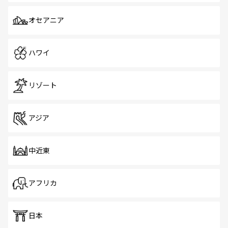
オセアニア
ハワイ
リゾート
アジア
中近東
アフリカ
日本