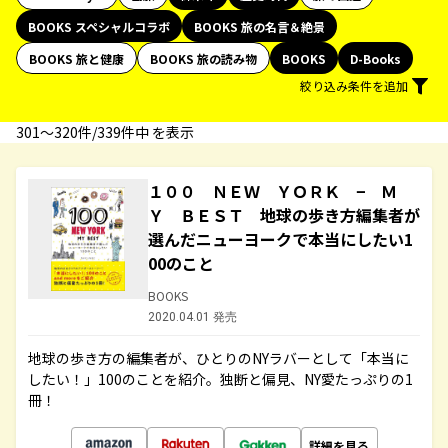
BOOKS スペシャルコラボ
BOOKS 旅の名言＆絶景
BOOKS 旅と健康
BOOKS 旅の読み物
BOOKS
D-Books
絞り込み条件を追加
301〜320件/339件中 を表示
１００ ＮＥＷ ＹＯＲＫ − Ｍ
Ｙ ＢＥＳＴ 地球の歩き方編集者が
選んだニューヨークで本当にしたい1
00のこと
BOOKS
2020.04.01 発売
地球の歩き方の編集者が、ひとりのNYラバーとして「本当に
したい！」100のことを紹介。独断と偏見、NY愛たっぷりの1
冊！
詳細を見る