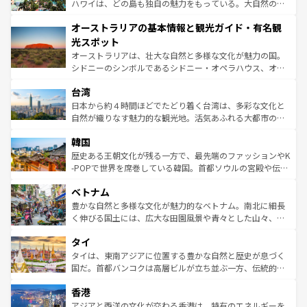
西部には大自然が広がり、グランドキャニオンやイエロー
ハワイは、どの島も独自の魅力をもっている。大自然の神
ストーン国立公園といった絶景が堪能できる。さらに、南
秘を感じたいなら、火山が生み出した壮大な景観を誇るハ
オーストラリアの基本情報と観光ガイド・有名観
部のニューオーリンズでは、音楽と美食が融合した独特の
ワイ島は見逃せない。また、定番の観光地といえばオアフ
文化が魅力。旅行者はアメリカの各地域で異なる魅力を楽
島だが、静かな自然を求めるならマウイ島やカウアイ島が
光スポット
しみながら、その多様性と豊かな歴史を感じることができ
おすすめ。エメラルドグリーンに輝く海をはじめ、豊かな
オーストラリアは、壮大な自然と多様な文化が魅力の国。
るだろう。車でのロードトリップや列車の旅も、アメリカ
文化や歴史が息づいている。「アロハスピリット」と呼ば
シドニーのシンボルであるシドニー・オペラハウス、オー
ならではの贅沢な旅のスタイルだ。 なお、新着のアメリカ
れるおもてなしの心で訪れる人々を迎えてくれるハワイの
ストラリア東海岸北部に広がる大サンゴ礁地帯グレートバ
情報は
コンテンツ一覧
を参照してほしい。
人々、おいしいローカルフードやハワイアンミュージッ
台湾
リアリーフや大陸中央部にそびえるウルル（エアーズロッ
ク、伝統的なフラダンスなど、すべてがハワイの魅力を彩
ク）、タスマニアの美しい原生林やケアンズの熱帯雨林な
日本から約４時間ほどでたどり着く台湾は、多彩な文化と
っている。訪れるたびに新しい発見と感動が待っているハ
ど、見どころがたくさん。また、カフェやワイン、オージ
自然が織りなす魅力的な観光地。活気あふれる大都市の台
ワイを、存分に味わってほしい。 なお、新着のハワイ情報
ービーフなどの食文化も豊かで、美味しいものであふれて
北やノスタルジックな町並みが人気な九份（ジォウフェ
は
コンテンツ一覧
を参照してほしい。
韓国
いる。アクティビティも充実しており、サーフィンやダイ
ン）、静ひつな山岳地帯である台湾東部など、都市の喧騒
ビング、ハイキングなど、アウトドア好きにはたまらな
と山間の静けさが共存しており、訪れる人に新しい発見と
歴史ある王朝文化が残る一方で、最先端のファッションやK
い。オーストラリアの多彩な魅力を存分に味わいつくそ
驚きをもたらしてくれる。また、奥深い台湾の食文化も魅
-POPで世界を席巻している韓国。首都ソウルの宮殿や伝統
う。 なお、新着のオーストラリア情報は
コンテンツ一覧
を
力で、夜市などの屋台グルメから高級料理、ヘルシーで美
家屋が並ぶエリアでは韓国の歴史と文化に浸ることがで
参照してほしい。
ベトナム
容にもいいと評判のスイーツなど、バラエティ豊かな料理
き、地方に足を延ばせば四季折々の自然美を楽しむことが
が味わえる。 なお、新着の台湾情報は
コンテンツ一覧
を参
できる。そして、キムチや焼肉、絶品のストリートフード
豊かな自然と多様な文化が魅力的なベトナム。南北に細長
照してほしい。
まで、さまざまな韓国料理が待っている。夜には、韓国な
く伸びる国土には、広大な田園風景や青々とした山々、世
らではのナイトライフも堪能できる。あたたかいホスピタ
界遺産に登録された壮大な自然景観が点在し、都市部では
タイ
リティに包まれながら、韓国の多彩な魅力を心ゆくまで味
急速な発展と共に伝統が息づく。ハノイの古い町並みやホ
わってみてほしい。 なお、新着の韓国情報は
コンテンツ一
ーチミン市のフランス統治時代の建物も、独特の雰囲気を
タイは、東南アジアに位置する豊かな自然と歴史が息づく
覧
を参照してほしい。
醸し出している。また、バラエティの豊かさとおいしさで
国だ。首都バンコクは高層ビルが立ち並ぶ一方、伝統的な
世界中の食通を魅了してやまないベトナム料理も魅力のひ
寺院や市場がいたるところに点在し、古きよき文化と現代
香港
とつ。フォーやバインミー、ベトナムコーヒーなどは、ぜ
の活気が交差している。北部ではチェンマイなどの山岳地
ひ現地で味わいたい。どの地域を訪れてもあたたかい人々
帯で自然と触れ合い、南部ではプーケットやクラビの美し
アジアと西洋の文化が交わる香港は、特有のエネルギーを