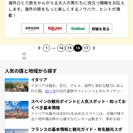
海外ひとり旅をかんがえる大人の男たちに役立つ情報をお伝え
します。海外の旅をもっと楽しくするノウハウ、ヒントが満
載！
詳細を見る
…
1
14
15
16
17
AD
AD
人気の国と地域から探す
イタリア
イタリアは歴史、文化、グルメ、自然と多彩な魅力にあふ
れた国。
ローマ
の古代遺跡やフィレンツェのルネッサンス
美術、ヴェネツィアの運河など、歴史あるスポットはもち
スペインの観光ポイントと人気スポット・知ってお
ろん、トスカーナの美しい田園風景やアマルフィ海岸の絶
景など、自然景観も見逃せない。観光の合間には、本場の
くべき基本情報
ピザやパスタなど、絶品のイタリア料理を堪能することも
イベリア半島のほぼ80％を占めるスペインは、太陽が降り
できる。朝目覚めてから夜眠るまで、すべての瞬間を楽し
注ぐ地中海沿岸から雄大なピレネー山脈まで、多彩な自然
ませてくれるイタリアで、忘れられない旅をしてみよう！
と文化が詰まったヨーロッパ屈指の旅行先だ。多様な地域
なお、新着のイタリア情報は
コンテンツ一覧
を参照してほ
フランスの基本情報と観光ガイド・有名観光スポ
文化が根付くこの国では、情熱的なフラメンコ、熱気あふ