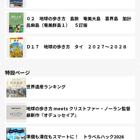
０２ 地球の歩き方 島旅 奄美大島 喜界島 加計
呂麻島（奄美群島１） ５訂版
Ｄ１７ 地球の歩き方 タイ ２０２７～２０２８
特設ページ
世界遺産ランキング
地球の歩き方 meets クリストファー・ノーラン監督
最新作『オデュッセイア』
準備も滞在もスマートに！ トラベルハック2026