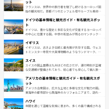
しい。
れる闘牛、そして美味しいタパスが生活の一部となってい
ット
る。首都マドリードの洗練された雰囲気や、バルセロナの
フランスは、世界中の旅行者を魅了し続けるヨーロッパ屈
アートに溢れた街角から、地方では古代ローマ遺跡や中世
指の観光地だ。首都パリのエッフェル塔やルーブル美術館
の城塞都市、穏やかなビーチリゾートまで多彩な表情を見
といった象徴的なスポットから、田舎町の古風な美しさま
せる。地方によって風土や気候が異なるスペインはその個
ドイツの基本情報と観光ガイド・有名観光スポッ
で、幅広い魅力が詰まっている。華麗な宮殿、歴史的な大
性で訪れる人を魅了する。 なお、新着のスペイン情報は
コ
聖堂、美しいビーチ、そして豊かな自然が、訪れる者を心
ト
ンテンツ一覧
を参照してほしい。
から魅了する。また、フランスは美食の国としても知ら
ドイツは、豊かな歴史と多彩な文化が交差するヨーロッパ
れ、フランス料理はユネスコ無形文化遺産にも登録されて
の中心に位置する国。中世の街並みが残るロマンチック街
いる。シャンパンの発祥地であるランス、プロヴァンスの
道から、未来を先取りするようなモダンな都市まで多様な
香り高いラベンダー畑など、多彩な楽しみ方が可能だ。さ
イギリス
顔を持つこの国は、どこを歩いても飽きることがない。ベ
らに、パリ以外の地域にも魅力が溢れており、どの街角に
ルリンの文化的活気、バイエルン州のアルプスの絶景、そ
イギリスは、古きよき伝統と最先端が共存する国。ウェス
も豊かな歴史と文化が息づいている。パリ以外の個性あふ
してライン川沿いのワイン畑といった風景は必見。ビール
トミンスター寺院や大英博物館のようなランドマーク、歴
れる地方に足を運ぶとそれぞれで全く異なる文化を体験で
とソーセージを味わいながら地元の人と過ごす楽しい時間
史ある大学都市、美しい丘陵地帯や牧歌的な風景など、エ
きるだろう。 なお、新着のフランス情報は
コンテンツ一覧
スイス
は、お酒好きな人にはぜひ体験してほしい。 なお、新着の
リアごとに異なる魅力がある。また、優雅なアフタヌーン
を参照してほしい。
ドイツ情報は
コンテンツ一覧
を参照してほしい。
ティー、ビール好きにはたまらない英国パブ、サッカー観
スイスの国土面積は九州ほどの広さだが、運行時刻が正確
戦など、本場だからこそできる体験も豊富。イギリスを旅
な交通網が整備されており、初心者でも安心して個人旅行
して楽しみつくそう。 なお、新着のイギリス情報は
コンテ
を楽しめる。日本同様に時刻表どおりの旅が可能だ。中世
アメリカの基本情報と観光ガイド・有名観光スポ
ンツ一覧
を参照してほしい。
の建物がそのまま残る町や、スイスならではのユニークな
博物館もあり、アルプス観光だけでなく町歩きも満喫する
ット
ことができる。国民の所得が高いため物価も高いが、旅行
アメリカ合衆国は、広大な土地と多様な文化が魅力の国。
者向けの交通パス提供のサービスもあり、うまく活用すれ
東海岸の都市部から西海岸のカリフォルニアまで、訪れる
ば市内交通費無料で観光を楽しむこともできる。 なお、新
場所ごとに異なる風景と体験が待っている。ニューヨーク
着のスイス情報は
コンテンツ一覧
を参照してほしい。
ハワイ
のような巨大都市は、観光、ショッピング、エンターテイ
ンメントが詰まった刺激的なスポットだ。一方、アメリカ
年間を通じて温暖な気候に恵まれ、多くの島で構成される