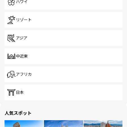
ハワイ
リゾート
アジア
中近東
アフリカ
日本
人気スポット