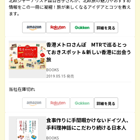
北欧ジャーナリスト森百合子さんが、北欧旅の魅力やおすすめ
情報をこの一冊に凝縮！旅が楽しくなるアイデアとコツを教え
ます。
詳細を見る
香港メトロさんぽ MTRで巡るとっ
ておきスポット＆新しい香港に出会う
旅
BOOKS
2019.05.15 発売
当社在庫切れ
詳細を見る
食事作りに手間暇かけないドイツ人、
手料理神話にこだわり続ける日本人
BOOKS