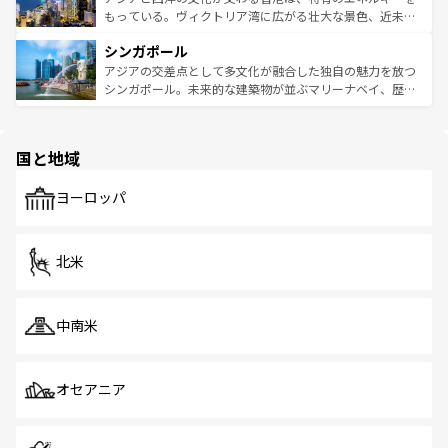
が旅行者を迎えてくれるので、きっと忘れられない旅にな
いビーチでリゾート気分を楽しむことができる。タイ料理
もっている。ヴィクトリア湾に広がる壮大な景色、近未来
るはずだ。 なお、新着のベトナム情報は
コンテンツ一覧
を
は世界的に有名で、屋台から高級レストランまで味覚を刺
的なアートスポット、そして歴史と現代が融合した町並
参照してほしい。
シンガポール
激する。気候は一年中温暖で、どの季節にも異なる楽しみ
み、どこを訪れても感動するはず。観光スポットが密集し
が待っている。親しみやすいタイの人々、仏教を中心とし
ており、効率よく見どころを回れるのも魅力。息をのむよ
アジアの交差点として多文化が融合した独自の魅力を放つ
た文化、そして多様な観光資源が、訪れる旅人を魅了し続
うな絶景から文化的な体験まで、香港を存分に楽しみ尽く
シンガポール。未来的な建築物が並ぶマリーナベイ、歴史
ける。 なお、新着のタイ情報は
コンテンツ一覧
を参照して
そう。 なお、新着の香港情報は
コンテンツ一覧
を参照して
と伝統を感じられるエスニックタウン、多数の緑豊かな公
ほしい。
ほしい。
園や自然保護区など、自然が調和した近代的な景観と文化
の多様性あふれるカラフルな町は、どこを歩いても新しい
国と地域
発見がある。さらに、治安のよさや充実した公共交通機関
も、旅行者にとっては魅力的なポイント。グルメも豊富
で、ホーカーズは地元の風情を楽しめる外せないスポット
ヨーロッパ
だ。訪れる人を飽きさせないシンガポールで、多様な魅力
を体感しよう。 なお、新着のシンガポール情報は
コンテン
ツ一覧
を参照してほしい。
北米
中南米
オセアニア