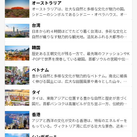
オーストラリア
部のニューオーリンズでは、音楽と美食が融合した独特の
ワイ島は見逃せない。また、定番の観光地といえばオアフ
文化が魅力。旅行者はアメリカの各地域で異なる魅力を楽
島だが、静かな自然を求めるならマウイ島やカウアイ島が
オーストラリアは、壮大な自然と多様な文化が魅力の国。
しみながら、その多様性と豊かな歴史を感じることができ
おすすめ。エメラルドグリーンに輝く海をはじめ、豊かな
シドニーのシンボルであるシドニー・オペラハウス、オー
るだろう。車でのロードトリップや列車の旅も、アメリカ
文化や歴史が息づいている。「アロハスピリット」と呼ば
ストラリア東海岸北部に広がる大サンゴ礁地帯グレートバ
ならではの贅沢な旅のスタイルだ。 なお、新着のアメリカ
台湾
れるおもてなしの心で訪れる人々を迎えてくれるハワイの
リアリーフや大陸中央部にそびえるウルル（エアーズロッ
情報は
コンテンツ一覧
を参照してほしい。
人々、おいしいローカルフードやハワイアンミュージッ
ク）、タスマニアの美しい原生林やケアンズの熱帯雨林な
日本から約４時間ほどでたどり着く台湾は、多彩な文化と
ク、伝統的なフラダンスなど、すべてがハワイの魅力を彩
ど、見どころがたくさん。また、カフェやワイン、オージ
自然が織りなす魅力的な観光地。活気あふれる大都市の台
っている。訪れるたびに新しい発見と感動が待っているハ
ービーフなどの食文化も豊かで、美味しいものであふれて
北やノスタルジックな町並みが人気な九份（ジォウフェ
ワイを、存分に味わってほしい。 なお、新着のハワイ情報
韓国
いる。アクティビティも充実しており、サーフィンやダイ
ン）、静ひつな山岳地帯である台湾東部など、都市の喧騒
は
コンテンツ一覧
を参照してほしい。
ビング、ハイキングなど、アウトドア好きにはたまらな
と山間の静けさが共存しており、訪れる人に新しい発見と
歴史ある王朝文化が残る一方で、最先端のファッションやK
い。オーストラリアの多彩な魅力を存分に味わいつくそ
驚きをもたらしてくれる。また、奥深い台湾の食文化も魅
-POPで世界を席巻している韓国。首都ソウルの宮殿や伝統
う。 なお、新着のオーストラリア情報は
コンテンツ一覧
を
力で、夜市などの屋台グルメから高級料理、ヘルシーで美
家屋が並ぶエリアでは韓国の歴史と文化に浸ることがで
参照してほしい。
ベトナム
容にもいいと評判のスイーツなど、バラエティ豊かな料理
き、地方に足を延ばせば四季折々の自然美を楽しむことが
が味わえる。 なお、新着の台湾情報は
コンテンツ一覧
を参
できる。そして、キムチや焼肉、絶品のストリートフード
豊かな自然と多様な文化が魅力的なベトナム。南北に細長
照してほしい。
まで、さまざまな韓国料理が待っている。夜には、韓国な
く伸びる国土には、広大な田園風景や青々とした山々、世
らではのナイトライフも堪能できる。あたたかいホスピタ
界遺産に登録された壮大な自然景観が点在し、都市部では
タイ
リティに包まれながら、韓国の多彩な魅力を心ゆくまで味
急速な発展と共に伝統が息づく。ハノイの古い町並みやホ
わってみてほしい。 なお、新着の韓国情報は
コンテンツ一
ーチミン市のフランス統治時代の建物も、独特の雰囲気を
タイは、東南アジアに位置する豊かな自然と歴史が息づく
覧
を参照してほしい。
醸し出している。また、バラエティの豊かさとおいしさで
国だ。首都バンコクは高層ビルが立ち並ぶ一方、伝統的な
世界中の食通を魅了してやまないベトナム料理も魅力のひ
寺院や市場がいたるところに点在し、古きよき文化と現代
香港
とつ。フォーやバインミー、ベトナムコーヒーなどは、ぜ
の活気が交差している。北部ではチェンマイなどの山岳地
ひ現地で味わいたい。どの地域を訪れてもあたたかい人々
帯で自然と触れ合い、南部ではプーケットやクラビの美し
アジアと西洋の文化が交わる香港は、特有のエネルギーを
が旅行者を迎えてくれるので、きっと忘れられない旅にな
いビーチでリゾート気分を楽しむことができる。タイ料理
もっている。ヴィクトリア湾に広がる壮大な景色、近未来
るはずだ。 なお、新着のベトナム情報は
コンテンツ一覧
を
は世界的に有名で、屋台から高級レストランまで味覚を刺
的なアートスポット、そして歴史と現代が融合した町並
参照してほしい。
シンガポール
激する。気候は一年中温暖で、どの季節にも異なる楽しみ
み、どこを訪れても感動するはず。観光スポットが密集し