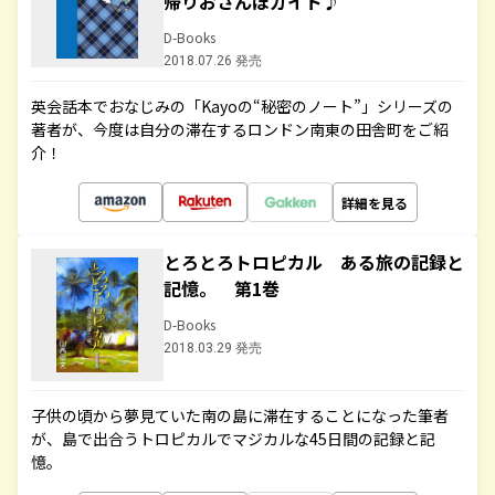
帰りおさんぽガイド♪
D-Books
2018.07.26 発売
英会話本でおなじみの「Kayoの“秘密のノート”」シリーズの
著者が、今度は自分の滞在するロンドン南東の田舎町をご紹
介！
詳細を見る
とろとろトロピカル ある旅の記録と
記憶。 第1巻
D-Books
2018.03.29 発売
子供の頃から夢見ていた南の島に滞在することになった筆者
が、島で出合うトロピカルでマジカルな45日間の記録と記
憶。