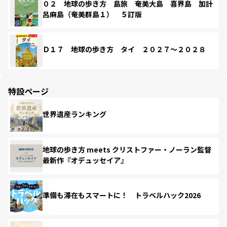
０２ 地球の歩き方 島旅 奄美大島 喜界島 加計
呂麻島（奄美群島１） ５訂版
Ｄ１７ 地球の歩き方 タイ ２０２７～２０２８
特設ページ
世界遺産ランキング
地球の歩き方 meets クリストファー・ノーラン監督
最新作『オデュッセイア』
準備も滞在もスマートに！ トラベルハック2026