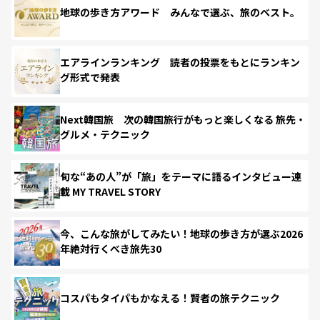
地球の歩き方アワード みんなで選ぶ、旅のベスト。
エアラインランキング 読者の投票をもとにランキン
グ形式で発表
Next韓国旅 次の韓国旅行がもっと楽しくなる 旅先・
グルメ・テクニック
旬な“あの人”が「旅」をテーマに語るインタビュー連
載 MY TRAVEL STORY
今、こんな旅がしてみたい！地球の歩き方が選ぶ2026
年絶対行くべき旅先30
コスパもタイパもかなえる！賢者の旅テクニック