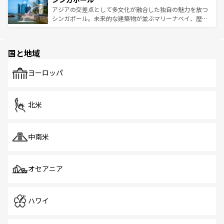
が待っている。親しみやすいタイの人々、仏教を中心とし
ており、効率よく見どころを回れるのも魅力。息をのむよ
アジアの交差点として多文化が融合した独自の魅力を放つ
た文化、そして多様な観光資源が、訪れる旅人を魅了し続
うな絶景から文化的な体験まで、香港を存分に楽しみ尽く
シンガポール。未来的な建築物が並ぶマリーナベイ、歴史
ける。 なお、新着のタイ情報は
コンテンツ一覧
を参照して
そう。 なお、新着の香港情報は
コンテンツ一覧
を参照して
と伝統を感じられるエスニックタウン、多数の緑豊かな公
ほしい。
ほしい。
園や自然保護区など、自然が調和した近代的な景観と文化
の多様性あふれるカラフルな町は、どこを歩いても新しい
国と地域
発見がある。さらに、治安のよさや充実した公共交通機関
も、旅行者にとっては魅力的なポイント。グルメも豊富
で、ホーカーズは地元の風情を楽しめる外せないスポット
ヨーロッパ
だ。訪れる人を飽きさせないシンガポールで、多様な魅力
を体感しよう。 なお、新着のシンガポール情報は
コンテン
ツ一覧
を参照してほしい。
北米
中南米
オセアニア
ハワイ