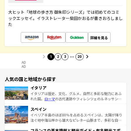
大ヒット「地球の歩き方 御朱印シリーズ」では初めてのコミ
ックエッセイ。イラストレーター柴田かおるが書きおろしまし
た
詳細を見る
…
1
2
3
20
AD
AD
人気の国と地域から探す
イタリア
イタリアは歴史、文化、グルメ、自然と多彩な魅力にあふ
れた国。
ローマ
の古代遺跡やフィレンツェのルネッサンス
美術、ヴェネツィアの運河など、歴史あるスポットはもち
スペイン
ろん、トスカーナの美しい田園風景やアマルフィ海岸の絶
景など、自然景観も見逃せない。観光の合間には、本場の
イベリア半島のほぼ80％を占めるスペインは、太陽が降り
ピザやパスタなど、絶品のイタリア料理を堪能することも
注ぐ地中海沿岸から雄大なピレネー山脈まで、多彩な自然
できる。朝目覚めてから夜眠るまで、すべての瞬間を楽し
と文化が詰まったヨーロッパ屈指の旅行先だ。多様な地域
フランスの基本情報と観光ガイド・有名観光スポ
ませてくれるイタリアで、忘れられない旅をしてみよう！
文化が根付くこの国では、情熱的なフラメンコ、熱気あふ