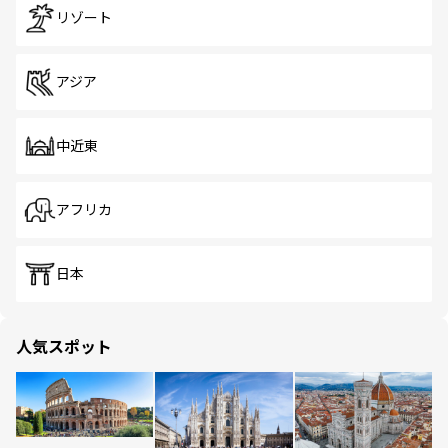
リゾート
アジア
中近東
アフリカ
日本
人気スポット