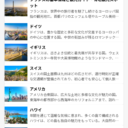
なお、新着のイタリア情報は
コンテンツ一覧
を参照してほ
れる闘牛、そして美味しいタパスが生活の一部となってい
ット
しい。
る。首都マドリードの洗練された雰囲気や、バルセロナの
フランスは、世界中の旅行者を魅了し続けるヨーロッパ屈
アートに溢れた街角から、地方では古代ローマ遺跡や中世
指の観光地だ。首都パリのエッフェル塔やルーブル美術館
の城塞都市、穏やかなビーチリゾートまで多彩な表情を見
といった象徴的なスポットから、田舎町の古風な美しさま
せる。地方によって風土や気候が異なるスペインはその個
ドイツ
で、幅広い魅力が詰まっている。華麗な宮殿、歴史的な大
性で訪れる人を魅了する。 なお、新着のスペイン情報は
コ
聖堂、美しいビーチ、そして豊かな自然が、訪れる者を心
ドイツは、豊かな歴史と多彩な文化が交差するヨーロッパ
ンテンツ一覧
を参照してほしい。
から魅了する。また、フランスは美食の国としても知ら
の中心に位置する国。中世の街並みが残るロマンチック街
れ、フランス料理はユネスコ無形文化遺産にも登録されて
道から、未来を先取りするようなモダンな都市まで多様な
イギリス
いる。シャンパンの発祥地であるランス、プロヴァンスの
顔を持つこの国は、どこを歩いても飽きることがない。ベ
香り高いラベンダー畑など、多彩な楽しみ方が可能だ。さ
ルリンの文化的活気、バイエルン州のアルプスの絶景、そ
イギリスは、古きよき伝統と最先端が共存する国。ウェス
らに、パリ以外の地域にも魅力が溢れており、どの街角に
してライン川沿いのワイン畑といった風景は必見。ビール
トミンスター寺院や大英博物館のようなランドマーク、歴
も豊かな歴史と文化が息づいている。パリ以外の個性あふ
とソーセージを味わいながら地元の人と過ごす楽しい時間
史ある大学都市、美しい丘陵地帯や牧歌的な風景など、エ
れる地方に足を運ぶとそれぞれで全く異なる文化を体験で
スイス
は、お酒好きな人にはぜひ体験してほしい。 なお、新着の
リアごとに異なる魅力がある。また、優雅なアフタヌーン
きるだろう。 なお、新着のフランス情報は
コンテンツ一覧
ドイツ情報は
コンテンツ一覧
を参照してほしい。
ティー、ビール好きにはたまらない英国パブ、サッカー観
スイスの国土面積は九州ほどの広さだが、運行時刻が正確
を参照してほしい。
戦など、本場だからこそできる体験も豊富。イギリスを旅
な交通網が整備されており、初心者でも安心して個人旅行
して楽しみつくそう。 なお、新着のイギリス情報は
コンテ
を楽しめる。日本同様に時刻表どおりの旅が可能だ。中世
アメリカ
ンツ一覧
を参照してほしい。
の建物がそのまま残る町や、スイスならではのユニークな
博物館もあり、アルプス観光だけでなく町歩きも満喫する
アメリカ合衆国は、広大な土地と多様な文化が魅力の国。
ことができる。国民の所得が高いため物価も高いが、旅行
東海岸の都市部から西海岸のカリフォルニアまで、訪れる
者向けの交通パス提供のサービスもあり、うまく活用すれ
場所ごとに異なる風景と体験が待っている。ニューヨーク
ハワイ
ば市内交通費無料で観光を楽しむこともできる。 なお、新
のような巨大都市は、観光、ショッピング、エンターテイ
着のスイス情報は
コンテンツ一覧
を参照してほしい。
ンメントが詰まった刺激的なスポットだ。一方、アメリカ
年間を通じて温暖な気候に恵まれ、多くの島で構成される
西部には大自然が広がり、グランドキャニオンやイエロー
ハワイは、どの島も独自の魅力をもっている。大自然の神
ストーン国立公園といった絶景が堪能できる。さらに、南
秘を感じたいなら、火山が生み出した壮大な景観を誇るハ