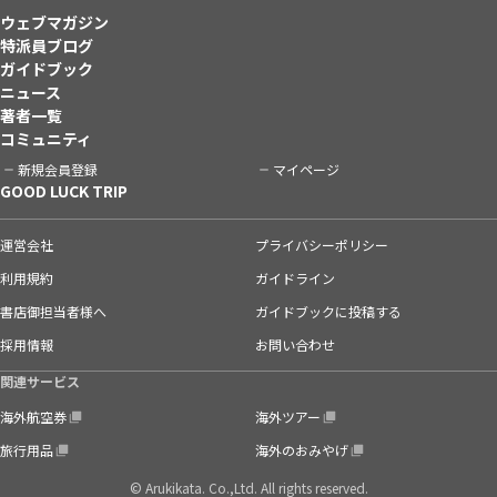
ウェブマガジン
特派員ブログ
ガイドブック
ニュース
著者一覧
コミュニティ
新規会員登録
マイページ
GOOD LUCK TRIP
運営会社
プライバシーポリシー
利用規約
ガイドライン
書店御担当者様へ
ガイドブックに投稿する
採用情報
お問い合わせ
関連サービス
海外航空券
海外ツアー
旅行用品
海外のおみやげ
© Arukikata. Co.,Ltd. All rights reserved.