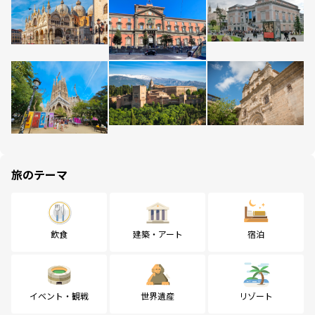
旅のテーマ
飲食
建築・アート
宿泊
イベント・観戦
世界遺産
リゾート