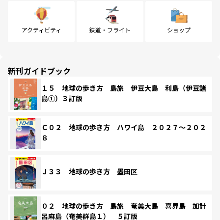
アクティビティ
鉄道・フライト
ショップ
新刊ガイドブック
１５ 地球の歩き方 島旅 伊豆大島 利島（伊豆諸
島①）３訂版
Ｃ０２ 地球の歩き方 ハワイ島 ２０２７～２０２
８
Ｊ３３ 地球の歩き方 墨田区
０２ 地球の歩き方 島旅 奄美大島 喜界島 加計
呂麻島（奄美群島１） ５訂版