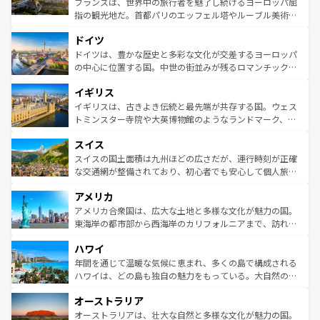
フランスは、世界中の旅行者を魅了し続けるヨーロッパ屈
アートに溢れた街角から、地方では古代ローマ遺跡や中世
指の観光地だ。首都パリのエッフェル塔やルーブル美術館
の城塞都市、穏やかなビーチリゾートまで多彩な表情を見
といった象徴的なスポットから、田舎町の古風な美しさま
せる。地方によって風土や気候が異なるスペインはその個
ドイツ
で、幅広い魅力が詰まっている。華麗な宮殿、歴史的な大
性で訪れる人を魅了する。 なお、新着のスペイン情報は
コ
聖堂、美しいビーチ、そして豊かな自然が、訪れる者を心
ドイツは、豊かな歴史と多彩な文化が交差するヨーロッパ
ンテンツ一覧
を参照してほしい。
から魅了する。また、フランスは美食の国としても知ら
の中心に位置する国。中世の街並みが残るロマンチック街
れ、フランス料理はユネスコ無形文化遺産にも登録されて
道から、未来を先取りするようなモダンな都市まで多様な
イギリス
いる。シャンパンの発祥地であるランス、プロヴァンスの
顔を持つこの国は、どこを歩いても飽きることがない。ベ
香り高いラベンダー畑など、多彩な楽しみ方が可能だ。さ
ルリンの文化的活気、バイエルン州のアルプスの絶景、そ
イギリスは、古きよき伝統と最先端が共存する国。ウェス
らに、パリ以外の地域にも魅力が溢れており、どの街角に
してライン川沿いのワイン畑といった風景は必見。ビール
トミンスター寺院や大英博物館のようなランドマーク、歴
も豊かな歴史と文化が息づいている。パリ以外の個性あふ
とソーセージを味わいながら地元の人と過ごす楽しい時間
史ある大学都市、美しい丘陵地帯や牧歌的な風景など、エ
れる地方に足を運ぶとそれぞれで全く異なる文化を体験で
スイス
は、お酒好きな人にはぜひ体験してほしい。 なお、新着の
リアごとに異なる魅力がある。また、優雅なアフタヌーン
きるだろう。 なお、新着のフランス情報は
コンテンツ一覧
ドイツ情報は
コンテンツ一覧
を参照してほしい。
ティー、ビール好きにはたまらない英国パブ、サッカー観
スイスの国土面積は九州ほどの広さだが、運行時刻が正確
を参照してほしい。
戦など、本場だからこそできる体験も豊富。イギリスを旅
な交通網が整備されており、初心者でも安心して個人旅行
して楽しみつくそう。 なお、新着のイギリス情報は
コンテ
を楽しめる。日本同様に時刻表どおりの旅が可能だ。中世
アメリカ
ンツ一覧
を参照してほしい。
の建物がそのまま残る町や、スイスならではのユニークな
博物館もあり、アルプス観光だけでなく町歩きも満喫する
アメリカ合衆国は、広大な土地と多様な文化が魅力の国。
ことができる。国民の所得が高いため物価も高いが、旅行
東海岸の都市部から西海岸のカリフォルニアまで、訪れる
者向けの交通パス提供のサービスもあり、うまく活用すれ
場所ごとに異なる風景と体験が待っている。ニューヨーク
ハワイ
ば市内交通費無料で観光を楽しむこともできる。 なお、新
のような巨大都市は、観光、ショッピング、エンターテイ
着のスイス情報は
コンテンツ一覧
を参照してほしい。
ンメントが詰まった刺激的なスポットだ。一方、アメリカ
年間を通じて温暖な気候に恵まれ、多くの島で構成される
西部には大自然が広がり、グランドキャニオンやイエロー
ハワイは、どの島も独自の魅力をもっている。大自然の神
ストーン国立公園といった絶景が堪能できる。さらに、南
秘を感じたいなら、火山が生み出した壮大な景観を誇るハ
オーストラリア
部のニューオーリンズでは、音楽と美食が融合した独特の
ワイ島は見逃せない。また、定番の観光地といえばオアフ
文化が魅力。旅行者はアメリカの各地域で異なる魅力を楽
島だが、静かな自然を求めるならマウイ島やカウアイ島が
オーストラリアは、壮大な自然と多様な文化が魅力の国。