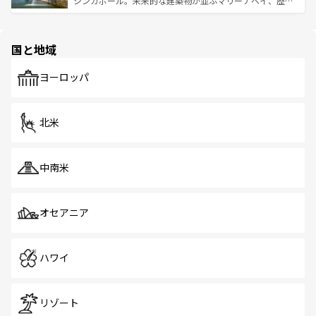
シンガポール。未来的な建築物が並ぶマリーナベイ、歴史
ける。 なお、新着のタイ情報は
コンテンツ一覧
を参照して
そう。 なお、新着の香港情報は
コンテンツ一覧
を参照して
と伝統を感じられるエスニックタウン、多数の緑豊かな公
ほしい。
ほしい。
園や自然保護区など、自然が調和した近代的な景観と文化
の多様性あふれるカラフルな町は、どこを歩いても新しい
国と地域
発見がある。さらに、治安のよさや充実した公共交通機関
も、旅行者にとっては魅力的なポイント。グルメも豊富
で、ホーカーズは地元の風情を楽しめる外せないスポット
ヨーロッパ
だ。訪れる人を飽きさせないシンガポールで、多様な魅力
を体感しよう。 なお、新着のシンガポール情報は
コンテン
ツ一覧
を参照してほしい。
北米
中南米
オセアニア
ハワイ
リゾート