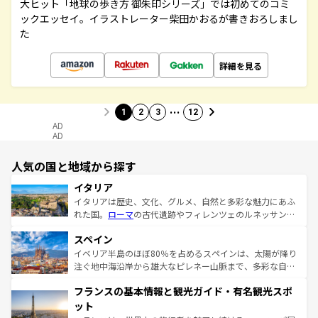
大ヒット「地球の歩き方 御朱印シリーズ」では初めてのコミ
ックエッセイ。イラストレーター柴田かおるが書きおろしまし
た
詳細を見る
…
1
2
3
12
AD
AD
人気の国と地域から探す
イタリア
イタリアは歴史、文化、グルメ、自然と多彩な魅力にあふ
れた国。
ローマ
の古代遺跡やフィレンツェのルネッサンス
美術、ヴェネツィアの運河など、歴史あるスポットはもち
スペイン
ろん、トスカーナの美しい田園風景やアマルフィ海岸の絶
景など、自然景観も見逃せない。観光の合間には、本場の
イベリア半島のほぼ80％を占めるスペインは、太陽が降り
ピザやパスタなど、絶品のイタリア料理を堪能することも
注ぐ地中海沿岸から雄大なピレネー山脈まで、多彩な自然
できる。朝目覚めてから夜眠るまで、すべての瞬間を楽し
と文化が詰まったヨーロッパ屈指の旅行先だ。多様な地域
フランスの基本情報と観光ガイド・有名観光スポ
ませてくれるイタリアで、忘れられない旅をしてみよう！
文化が根付くこの国では、情熱的なフラメンコ、熱気あふ
なお、新着のイタリア情報は
コンテンツ一覧
を参照してほ
れる闘牛、そして美味しいタパスが生活の一部となってい
ット
しい。
る。首都マドリードの洗練された雰囲気や、バルセロナの