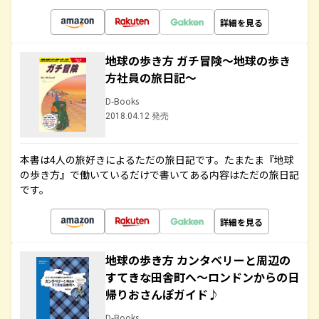
詳細を見る
地球の歩き方 ガチ冒険～地球の歩き
方社員の旅日記～
D-Books
2018.04.12 発売
本書は4人の旅好きによるただの旅日記です。たまたま『地球
の歩き方』で働いているだけで書いてある内容はただの旅日記
です。
詳細を見る
地球の歩き方 カンタベリーと周辺の
すてきな田舎町へ～ロンドンからの日
帰りおさんぽガイド♪
D-Books