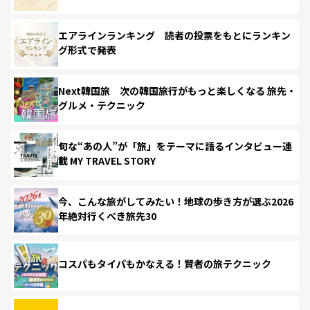
エアラインランキング 読者の投票をもとにランキン
グ形式で発表
Next韓国旅 次の韓国旅行がもっと楽しくなる 旅先・
グルメ・テクニック
旬な“あの人”が「旅」をテーマに語るインタビュー連
載 MY TRAVEL STORY
今、こんな旅がしてみたい！地球の歩き方が選ぶ2026
年絶対行くべき旅先30
コスパもタイパもかなえる！賢者の旅テクニック