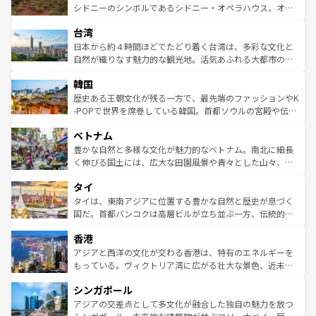
しみながら、その多様性と豊かな歴史を感じることができ
おすすめ。エメラルドグリーンに輝く海をはじめ、豊かな
シドニーのシンボルであるシドニー・オペラハウス、オー
るだろう。車でのロードトリップや列車の旅も、アメリカ
文化や歴史が息づいている。「アロハスピリット」と呼ば
ストラリア東海岸北部に広がる大サンゴ礁地帯グレートバ
ならではの贅沢な旅のスタイルだ。 なお、新着のアメリカ
台湾
れるおもてなしの心で訪れる人々を迎えてくれるハワイの
リアリーフや大陸中央部にそびえるウルル（エアーズロッ
情報は
コンテンツ一覧
を参照してほしい。
人々、おいしいローカルフードやハワイアンミュージッ
ク）、タスマニアの美しい原生林やケアンズの熱帯雨林な
日本から約４時間ほどでたどり着く台湾は、多彩な文化と
ク、伝統的なフラダンスなど、すべてがハワイの魅力を彩
ど、見どころがたくさん。また、カフェやワイン、オージ
自然が織りなす魅力的な観光地。活気あふれる大都市の台
っている。訪れるたびに新しい発見と感動が待っているハ
ービーフなどの食文化も豊かで、美味しいものであふれて
北やノスタルジックな町並みが人気な九份（ジォウフェ
ワイを、存分に味わってほしい。 なお、新着のハワイ情報
韓国
いる。アクティビティも充実しており、サーフィンやダイ
ン）、静ひつな山岳地帯である台湾東部など、都市の喧騒
は
コンテンツ一覧
を参照してほしい。
ビング、ハイキングなど、アウトドア好きにはたまらな
と山間の静けさが共存しており、訪れる人に新しい発見と
歴史ある王朝文化が残る一方で、最先端のファッションやK
い。オーストラリアの多彩な魅力を存分に味わいつくそ
驚きをもたらしてくれる。また、奥深い台湾の食文化も魅
-POPで世界を席巻している韓国。首都ソウルの宮殿や伝統
う。 なお、新着のオーストラリア情報は
コンテンツ一覧
を
力で、夜市などの屋台グルメから高級料理、ヘルシーで美
家屋が並ぶエリアでは韓国の歴史と文化に浸ることがで
参照してほしい。
ベトナム
容にもいいと評判のスイーツなど、バラエティ豊かな料理
き、地方に足を延ばせば四季折々の自然美を楽しむことが
が味わえる。 なお、新着の台湾情報は
コンテンツ一覧
を参
できる。そして、キムチや焼肉、絶品のストリートフード
豊かな自然と多様な文化が魅力的なベトナム。南北に細長
照してほしい。
まで、さまざまな韓国料理が待っている。夜には、韓国な
く伸びる国土には、広大な田園風景や青々とした山々、世
らではのナイトライフも堪能できる。あたたかいホスピタ
界遺産に登録された壮大な自然景観が点在し、都市部では
タイ
リティに包まれながら、韓国の多彩な魅力を心ゆくまで味
急速な発展と共に伝統が息づく。ハノイの古い町並みやホ
わってみてほしい。 なお、新着の韓国情報は
コンテンツ一
ーチミン市のフランス統治時代の建物も、独特の雰囲気を
タイは、東南アジアに位置する豊かな自然と歴史が息づく
覧
を参照してほしい。
醸し出している。また、バラエティの豊かさとおいしさで
国だ。首都バンコクは高層ビルが立ち並ぶ一方、伝統的な
世界中の食通を魅了してやまないベトナム料理も魅力のひ
寺院や市場がいたるところに点在し、古きよき文化と現代
香港
とつ。フォーやバインミー、ベトナムコーヒーなどは、ぜ
の活気が交差している。北部ではチェンマイなどの山岳地
ひ現地で味わいたい。どの地域を訪れてもあたたかい人々
帯で自然と触れ合い、南部ではプーケットやクラビの美し
アジアと西洋の文化が交わる香港は、特有のエネルギーを
が旅行者を迎えてくれるので、きっと忘れられない旅にな
いビーチでリゾート気分を楽しむことができる。タイ料理
もっている。ヴィクトリア湾に広がる壮大な景色、近未来
るはずだ。 なお、新着のベトナム情報は
コンテンツ一覧
を
は世界的に有名で、屋台から高級レストランまで味覚を刺
的なアートスポット、そして歴史と現代が融合した町並
参照してほしい。
シンガポール
激する。気候は一年中温暖で、どの季節にも異なる楽しみ
み、どこを訪れても感動するはず。観光スポットが密集し
が待っている。親しみやすいタイの人々、仏教を中心とし
ており、効率よく見どころを回れるのも魅力。息をのむよ
アジアの交差点として多文化が融合した独自の魅力を放つ
た文化、そして多様な観光資源が、訪れる旅人を魅了し続
うな絶景から文化的な体験まで、香港を存分に楽しみ尽く