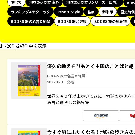
すべて
地球の歩き方 海外
地球の歩き方 Jシリーズ（国内）
aru
ランキング&テクニック
Resort Style
島旅
御朱印
歴史時代
BOOKS 旅の名言＆絶景
BOOKS 旅と健康
BOOKS 旅の読み物
1〜20件/247件中 を表示
悠久の教えをひもとく中国のことばと絶
BOOKS 旅の名言＆絶景
2022.12.15 発売
世界を４０年以上歩いてきた「地球の歩き方
名言と癒やしの絶景集
今すぐ旅に出たくなる！地球の歩き方の