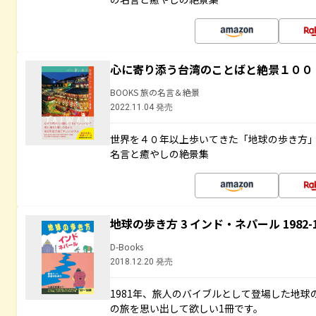
心に寄り添う台湾のことばと絶景１００
BOOKS 旅の名言＆絶景
2022.11.04 発売
世界を４０年以上歩いてきた「地球の歩き方
名言と癒やしの絶景集
地球の歩き方 3 インド・ネパール 1982
D-Books
2018.12.20 発売
1981年、旅人のバイブルとして登場した地
の旅を思い出して欲しい1冊です。