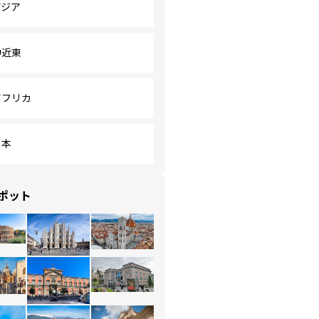
アジア
中近東
アフリカ
日本
ポット