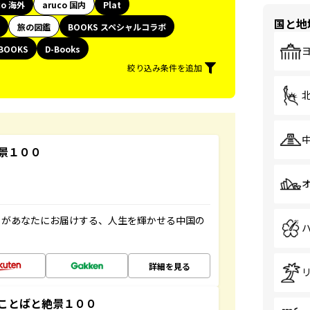
co 海外
aruco 国内
Plat
国と地
旅の図鑑
BOOKS スペシャルコラボ
BOOKS
D-Books
絞り込み条件を追加
景１００
」があなたにお届けする、人生を輝かせる中国の
詳細を見る
ことばと絶景１００