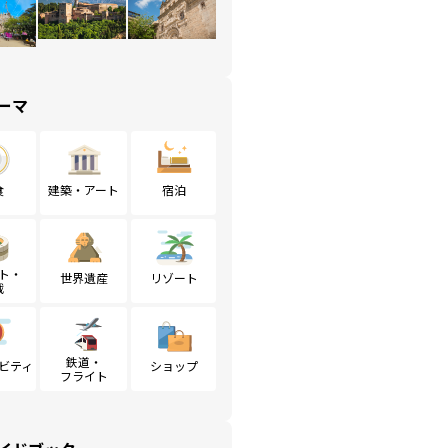
ーマ
食
建築・アート
宿泊
ト・
世界遺産
リゾート
戦
鉄道・
ビティ
ショップ
フライト