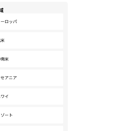
域
ヨーロッパ
北米
中南米
オセアニア
ハワイ
リゾート