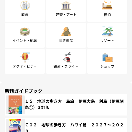
飲食
建築・アート
宿泊
イベント・観戦
世界遺産
リゾート
アクティビティ
鉄道・フライト
ショップ
新刊ガイドブック
１５ 地球の歩き方 島旅 伊豆大島 利島（伊豆諸
島①）３訂版
Ｃ０２ 地球の歩き方 ハワイ島 ２０２７～２０２
８