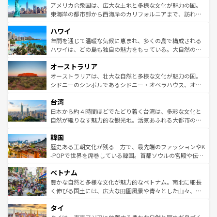
博物館もあり、アルプス観光だけでなく町歩きも満喫する
アメリカ合衆国は、広大な土地と多様な文化が魅力の国。
ことができる。国民の所得が高いため物価も高いが、旅行
東海岸の都市部から西海岸のカリフォルニアまで、訪れる
者向けの交通パス提供のサービスもあり、うまく活用すれ
場所ごとに異なる風景と体験が待っている。ニューヨーク
ハワイ
ば市内交通費無料で観光を楽しむこともできる。 なお、新
のような巨大都市は、観光、ショッピング、エンターテイ
着のスイス情報は
コンテンツ一覧
を参照してほしい。
ンメントが詰まった刺激的なスポットだ。一方、アメリカ
年間を通じて温暖な気候に恵まれ、多くの島で構成される
西部には大自然が広がり、グランドキャニオンやイエロー
ハワイは、どの島も独自の魅力をもっている。大自然の神
ストーン国立公園といった絶景が堪能できる。さらに、南
秘を感じたいなら、火山が生み出した壮大な景観を誇るハ
オーストラリア
部のニューオーリンズでは、音楽と美食が融合した独特の
ワイ島は見逃せない。また、定番の観光地といえばオアフ
文化が魅力。旅行者はアメリカの各地域で異なる魅力を楽
島だが、静かな自然を求めるならマウイ島やカウアイ島が
オーストラリアは、壮大な自然と多様な文化が魅力の国。
しみながら、その多様性と豊かな歴史を感じることができ
おすすめ。エメラルドグリーンに輝く海をはじめ、豊かな
シドニーのシンボルであるシドニー・オペラハウス、オー
るだろう。車でのロードトリップや列車の旅も、アメリカ
文化や歴史が息づいている。「アロハスピリット」と呼ば
ストラリア東海岸北部に広がる大サンゴ礁地帯グレートバ
ならではの贅沢な旅のスタイルだ。 なお、新着のアメリカ
台湾
れるおもてなしの心で訪れる人々を迎えてくれるハワイの
リアリーフや大陸中央部にそびえるウルル（エアーズロッ
情報は
コンテンツ一覧
を参照してほしい。
人々、おいしいローカルフードやハワイアンミュージッ
ク）、タスマニアの美しい原生林やケアンズの熱帯雨林な
日本から約４時間ほどでたどり着く台湾は、多彩な文化と
ク、伝統的なフラダンスなど、すべてがハワイの魅力を彩
ど、見どころがたくさん。また、カフェやワイン、オージ
自然が織りなす魅力的な観光地。活気あふれる大都市の台
っている。訪れるたびに新しい発見と感動が待っているハ
ービーフなどの食文化も豊かで、美味しいものであふれて
北やノスタルジックな町並みが人気な九份（ジォウフェ
ワイを、存分に味わってほしい。 なお、新着のハワイ情報
韓国
いる。アクティビティも充実しており、サーフィンやダイ
ン）、静ひつな山岳地帯である台湾東部など、都市の喧騒
は
コンテンツ一覧
を参照してほしい。
ビング、ハイキングなど、アウトドア好きにはたまらな
と山間の静けさが共存しており、訪れる人に新しい発見と
歴史ある王朝文化が残る一方で、最先端のファッションやK
い。オーストラリアの多彩な魅力を存分に味わいつくそ
驚きをもたらしてくれる。また、奥深い台湾の食文化も魅
-POPで世界を席巻している韓国。首都ソウルの宮殿や伝統
う。 なお、新着のオーストラリア情報は
コンテンツ一覧
を
力で、夜市などの屋台グルメから高級料理、ヘルシーで美
家屋が並ぶエリアでは韓国の歴史と文化に浸ることがで
参照してほしい。
ベトナム
容にもいいと評判のスイーツなど、バラエティ豊かな料理
き、地方に足を延ばせば四季折々の自然美を楽しむことが
が味わえる。 なお、新着の台湾情報は
コンテンツ一覧
を参
できる。そして、キムチや焼肉、絶品のストリートフード
豊かな自然と多様な文化が魅力的なベトナム。南北に細長
照してほしい。
まで、さまざまな韓国料理が待っている。夜には、韓国な
く伸びる国土には、広大な田園風景や青々とした山々、世
らではのナイトライフも堪能できる。あたたかいホスピタ
界遺産に登録された壮大な自然景観が点在し、都市部では
タイ
リティに包まれながら、韓国の多彩な魅力を心ゆくまで味
急速な発展と共に伝統が息づく。ハノイの古い町並みやホ
わってみてほしい。 なお、新着の韓国情報は
コンテンツ一
ーチミン市のフランス統治時代の建物も、独特の雰囲気を