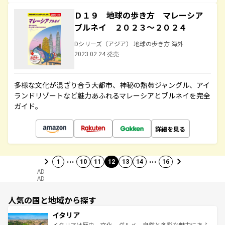
Ｄ１９ 地球の歩き方 マレーシア
ブルネイ ２０２３～２０２４
Dシリーズ（アジア） 地球の歩き方 海外
2023.02.24 発売
多様な文化が混ざり合う大都市、神秘の熱帯ジャングル、アイ
ランドリゾートなど魅力あふれるマレーシアとブルネイを完全
ガイド。
詳細を見る
…
…
1
10
11
12
13
14
16
AD
AD
人気の国と地域から探す
イタリア
イタリアは歴史、文化、グルメ、自然と多彩な魅力にあふ