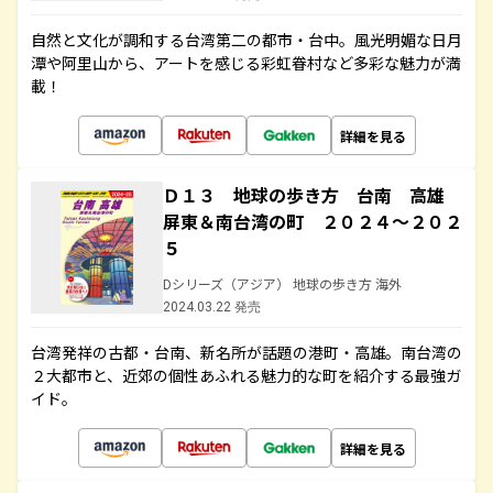
自然と文化が調和する台湾第二の都市・台中。風光明媚な日月
潭や阿里山から、アートを感じる彩虹眷村など多彩な魅力が満
載！
詳細を見る
Ｄ１３ 地球の歩き方 台南 高雄
屏東＆南台湾の町 ２０２４～２０２
５
Dシリーズ（アジア） 地球の歩き方 海外
2024.03.22 発売
台湾発祥の古都・台南、新名所が話題の港町・高雄。南台湾の
２大都市と、近郊の個性あふれる魅力的な町を紹介する最強ガ
イド。
詳細を見る