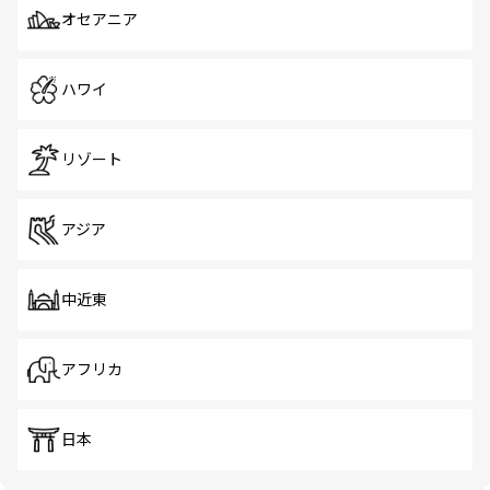
オセアニア
ハワイ
リゾート
アジア
中近東
アフリカ
日本