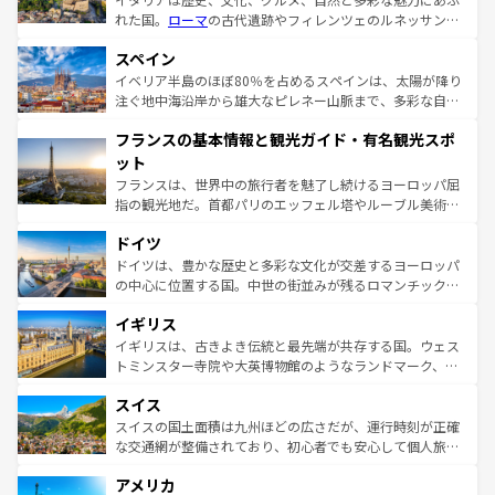
れた国。
ローマ
の古代遺跡やフィレンツェのルネッサンス
美術、ヴェネツィアの運河など、歴史あるスポットはもち
スペイン
ろん、トスカーナの美しい田園風景やアマルフィ海岸の絶
景など、自然景観も見逃せない。観光の合間には、本場の
イベリア半島のほぼ80％を占めるスペインは、太陽が降り
ピザやパスタなど、絶品のイタリア料理を堪能することも
注ぐ地中海沿岸から雄大なピレネー山脈まで、多彩な自然
できる。朝目覚めてから夜眠るまで、すべての瞬間を楽し
と文化が詰まったヨーロッパ屈指の旅行先だ。多様な地域
フランスの基本情報と観光ガイド・有名観光スポ
ませてくれるイタリアで、忘れられない旅をしてみよう！
文化が根付くこの国では、情熱的なフラメンコ、熱気あふ
なお、新着のイタリア情報は
コンテンツ一覧
を参照してほ
れる闘牛、そして美味しいタパスが生活の一部となってい
ット
しい。
る。首都マドリードの洗練された雰囲気や、バルセロナの
フランスは、世界中の旅行者を魅了し続けるヨーロッパ屈
アートに溢れた街角から、地方では古代ローマ遺跡や中世
指の観光地だ。首都パリのエッフェル塔やルーブル美術館
の城塞都市、穏やかなビーチリゾートまで多彩な表情を見
といった象徴的なスポットから、田舎町の古風な美しさま
せる。地方によって風土や気候が異なるスペインはその個
ドイツ
で、幅広い魅力が詰まっている。華麗な宮殿、歴史的な大
性で訪れる人を魅了する。 なお、新着のスペイン情報は
コ
聖堂、美しいビーチ、そして豊かな自然が、訪れる者を心
ドイツは、豊かな歴史と多彩な文化が交差するヨーロッパ
ンテンツ一覧
を参照してほしい。
から魅了する。また、フランスは美食の国としても知ら
の中心に位置する国。中世の街並みが残るロマンチック街
れ、フランス料理はユネスコ無形文化遺産にも登録されて
道から、未来を先取りするようなモダンな都市まで多様な
イギリス
いる。シャンパンの発祥地であるランス、プロヴァンスの
顔を持つこの国は、どこを歩いても飽きることがない。ベ
香り高いラベンダー畑など、多彩な楽しみ方が可能だ。さ
ルリンの文化的活気、バイエルン州のアルプスの絶景、そ
イギリスは、古きよき伝統と最先端が共存する国。ウェス
らに、パリ以外の地域にも魅力が溢れており、どの街角に
してライン川沿いのワイン畑といった風景は必見。ビール
トミンスター寺院や大英博物館のようなランドマーク、歴
も豊かな歴史と文化が息づいている。パリ以外の個性あふ
とソーセージを味わいながら地元の人と過ごす楽しい時間
史ある大学都市、美しい丘陵地帯や牧歌的な風景など、エ
れる地方に足を運ぶとそれぞれで全く異なる文化を体験で
スイス
は、お酒好きな人にはぜひ体験してほしい。 なお、新着の
リアごとに異なる魅力がある。また、優雅なアフタヌーン
きるだろう。 なお、新着のフランス情報は
コンテンツ一覧
ドイツ情報は
コンテンツ一覧
を参照してほしい。
ティー、ビール好きにはたまらない英国パブ、サッカー観
スイスの国土面積は九州ほどの広さだが、運行時刻が正確
を参照してほしい。
戦など、本場だからこそできる体験も豊富。イギリスを旅
な交通網が整備されており、初心者でも安心して個人旅行
して楽しみつくそう。 なお、新着のイギリス情報は
コンテ
を楽しめる。日本同様に時刻表どおりの旅が可能だ。中世
アメリカ
ンツ一覧
を参照してほしい。
の建物がそのまま残る町や、スイスならではのユニークな