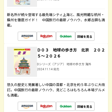
新名所が続々登場する最先端シティ上海と、風光明媚な杭州・
蘇州を徹底ガイド！ 中国旅行の最新ノウハウ、水郷古鎮も満
載。
詳細を見る
Ｄ０３ 地球の歩き方 北京 ２０２
５～２０２６
Dシリーズ（アジア） 地球の歩き方 海外
2024.11.14 発売
悠久の歴史と発展著しい中国の首都・北京を約５年ぶりに大改
訂。中国旅行の最新ノウハウ、見どころはもちろん本場グルメ
も満載。
詳細を見る