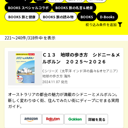
BOOKS スペシャルコラボ
BOOKS 旅の名言＆絶景
BOOKS 旅と健康
BOOKS 旅の読み物
BOOKS
D-Books
絞り込み条件を追加
221〜240件/318件中 を表示
Ｃ１３ 地球の歩き方 シドニー＆メ
ルボルン ２０２５～２０２６
Cシリーズ（太平洋 インド洋の島々&オセアニア）
地球の歩き方 海外
2024.11.07 発売
オーストラリアの都会の魅力が満載のシドニーとメルボルン。
新しく変わりゆく街、住んでみたい街にディープにせまる実用
ガイド。
詳細を見る