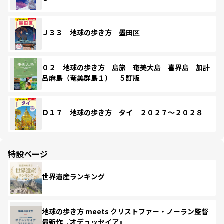
Ｊ３３ 地球の歩き方 墨田区
０２ 地球の歩き方 島旅 奄美大島 喜界島 加計
呂麻島（奄美群島１） ５訂版
Ｄ１７ 地球の歩き方 タイ ２０２７～２０２８
特設ページ
世界遺産ランキング
地球の歩き方 meets クリストファー・ノーラン監督
最新作『オデュッセイア』