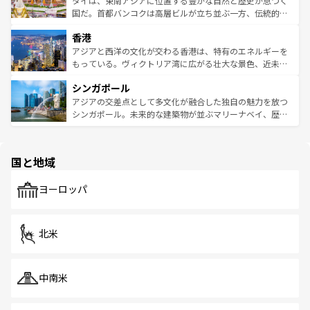
タイは、東南アジアに位置する豊かな自然と歴史が息づく
覧
を参照してほしい。
醸し出している。また、バラエティの豊かさとおいしさで
国だ。首都バンコクは高層ビルが立ち並ぶ一方、伝統的な
世界中の食通を魅了してやまないベトナム料理も魅力のひ
寺院や市場がいたるところに点在し、古きよき文化と現代
香港
とつ。フォーやバインミー、ベトナムコーヒーなどは、ぜ
の活気が交差している。北部ではチェンマイなどの山岳地
ひ現地で味わいたい。どの地域を訪れてもあたたかい人々
帯で自然と触れ合い、南部ではプーケットやクラビの美し
アジアと西洋の文化が交わる香港は、特有のエネルギーを
が旅行者を迎えてくれるので、きっと忘れられない旅にな
いビーチでリゾート気分を楽しむことができる。タイ料理
もっている。ヴィクトリア湾に広がる壮大な景色、近未来
るはずだ。 なお、新着のベトナム情報は
コンテンツ一覧
を
は世界的に有名で、屋台から高級レストランまで味覚を刺
的なアートスポット、そして歴史と現代が融合した町並
参照してほしい。
シンガポール
激する。気候は一年中温暖で、どの季節にも異なる楽しみ
み、どこを訪れても感動するはず。観光スポットが密集し
が待っている。親しみやすいタイの人々、仏教を中心とし
ており、効率よく見どころを回れるのも魅力。息をのむよ
アジアの交差点として多文化が融合した独自の魅力を放つ
た文化、そして多様な観光資源が、訪れる旅人を魅了し続
うな絶景から文化的な体験まで、香港を存分に楽しみ尽く
シンガポール。未来的な建築物が並ぶマリーナベイ、歴史
ける。 なお、新着のタイ情報は
コンテンツ一覧
を参照して
そう。 なお、新着の香港情報は
コンテンツ一覧
を参照して
と伝統を感じられるエスニックタウン、多数の緑豊かな公
ほしい。
ほしい。
園や自然保護区など、自然が調和した近代的な景観と文化
の多様性あふれるカラフルな町は、どこを歩いても新しい
国と地域
発見がある。さらに、治安のよさや充実した公共交通機関
も、旅行者にとっては魅力的なポイント。グルメも豊富
で、ホーカーズは地元の風情を楽しめる外せないスポット
ヨーロッパ
だ。訪れる人を飽きさせないシンガポールで、多様な魅力
を体感しよう。 なお、新着のシンガポール情報は
コンテン
ツ一覧
を参照してほしい。
北米
中南米