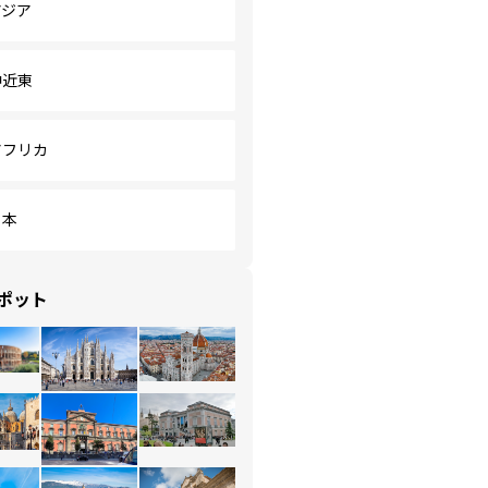
アジア
中近東
アフリカ
日本
ポット