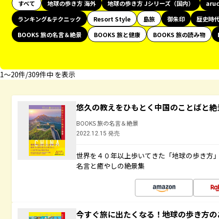
すべて
地球の歩き方 海外
地球の歩き方 Jシリーズ（国内）
aru
ランキング&テクニック
Resort Style
島旅
御朱印
歴史時
BOOKS 旅の名言＆絶景
BOOKS 旅と健康
BOOKS 旅の読み物
1〜20件/309件中 を表示
悠久の教えをひもとく中国のことばと絶
BOOKS 旅の名言＆絶景
2022.12.15 発売
世界を４０年以上歩いてきた「地球の歩き方
名言と癒やしの絶景集
今すぐ旅に出たくなる！地球の歩き方の