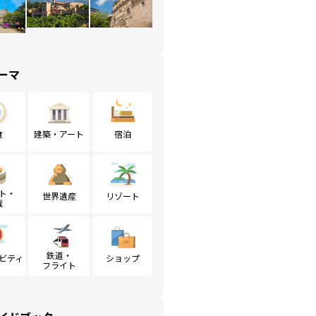
ーマ
食
建築・アート
宿泊
ト・
世界遺産
リゾート
戦
鉄道・
ビティ
ショップ
フライト