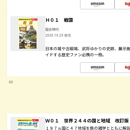
Ｈ０１ 戦国
歴史時代
2025.10.23 発売
日本の城や古戦場、武将ゆかりの史跡、展示
イドする歴史ファン必携の一冊。
AD
Ｗ０１ 世界２４４の国と地域 改訂版
１９７ヵ国と４７地域を旅の雑学とともに解