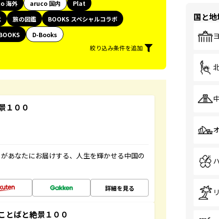
co 海外
aruco 国内
Plat
国と地
代
旅の図鑑
BOOKS スペシャルコラボ
BOOKS
D-Books
絞り込み条件を追加
景１００
」があなたにお届けする、人生を輝かせる中国の
詳細を見る
ことばと絶景１００