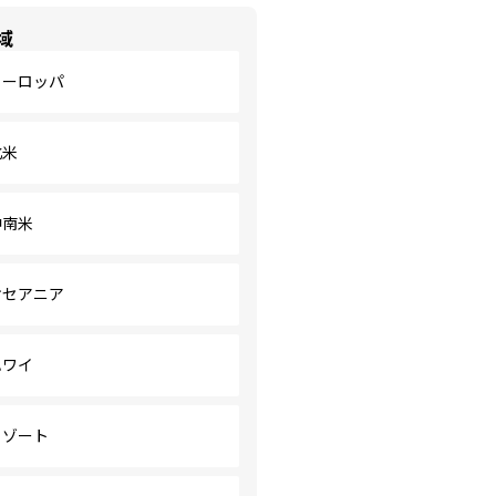
域
ヨーロッパ
北米
中南米
オセアニア
ハワイ
リゾート