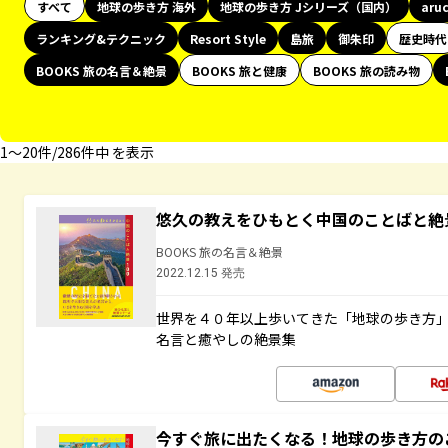
すべて
地球の歩き方 海外
地球の歩き方 Jシリーズ（国内）
aru
ランキング&テクニック
Resort Style
島旅
御朱印
歴史時代
BOOKS 旅の名言＆絶景
BOOKS 旅と健康
BOOKS 旅の読み物
1〜20件/286件中 を表示
悠久の教えをひもとく中国のことばと絶
BOOKS 旅の名言＆絶景
2022.12.15 発売
世界を４０年以上歩いてきた「地球の歩き方
名言と癒やしの絶景集
今すぐ旅に出たくなる！地球の歩き方の