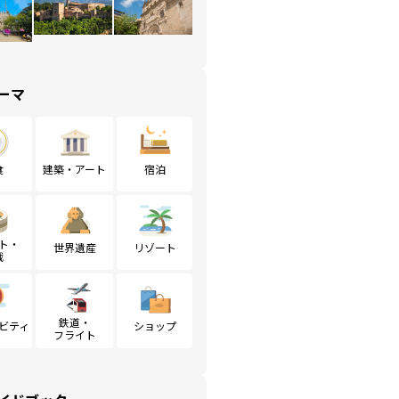
ーマ
食
建築・アート
宿泊
ト・
世界遺産
リゾート
戦
鉄道・
ビティ
ショップ
フライト