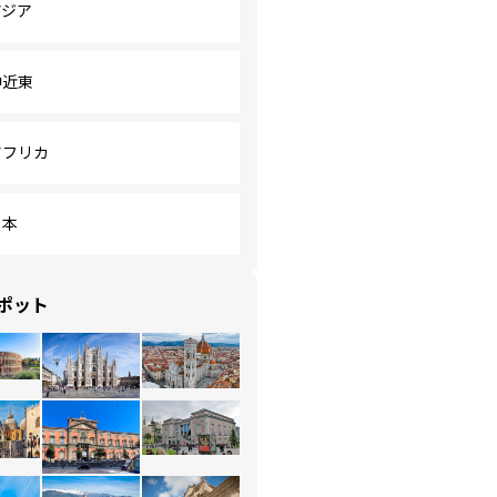
アジア
中近東
アフリカ
日本
ポット