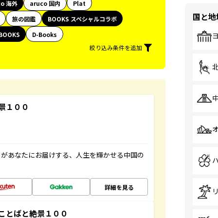
co 海外
aruco 国内
Plat
国と地
旅の図鑑
BOOKS スペシャルコラボ
BOOKS
D-Books
絞り込み条件を追加
景１００
」があなたにお届けする、人生を輝かせる中国の
詳細を見る
ことばと絶景１００