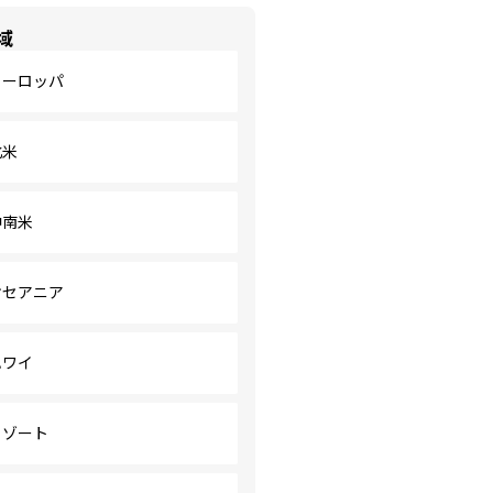
域
ヨーロッパ
北米
中南米
オセアニア
ハワイ
リゾート