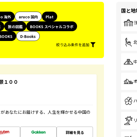
国と地
co 海外
aruco 国内
Plat
代
旅の図鑑
BOOKS スペシャルコラボ
BOOKS
D-Books
絞り込み条件を追加
景１００
」があなたにお届けする、人生を輝かせる中国の
詳細を見る