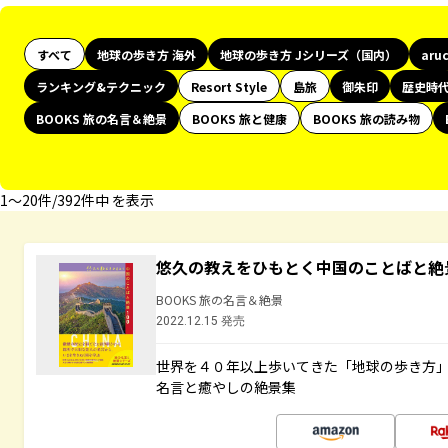
すべて
地球の歩き方 海外
地球の歩き方 Jシリーズ（国内）
aru
ランキング&テクニック
Resort Style
島旅
御朱印
歴史時
BOOKS 旅の名言＆絶景
BOOKS 旅と健康
BOOKS 旅の読み物
1〜20件/392件中 を表示
悠久の教えをひもとく中国のことばと絶
BOOKS 旅の名言＆絶景
2022.12.15 発売
世界を４０年以上歩いてきた「地球の歩き方
名言と癒やしの絶景集