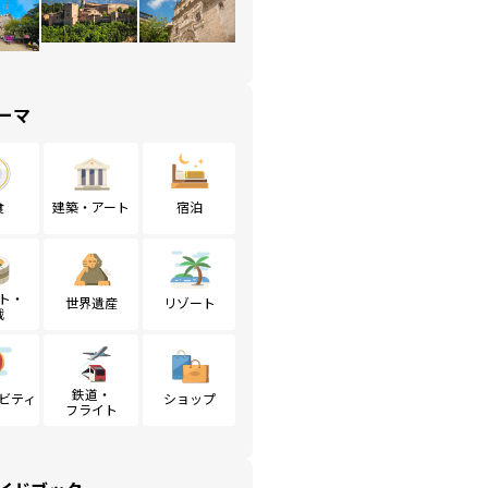
ーマ
食
建築・アート
宿泊
ト・
世界遺産
リゾート
戦
鉄道・
ビティ
ショップ
フライト