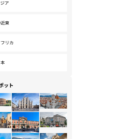
アジア
中近東
アフリカ
日本
ポット