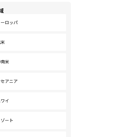
域
ヨーロッパ
北米
中南米
オセアニア
ハワイ
リゾート