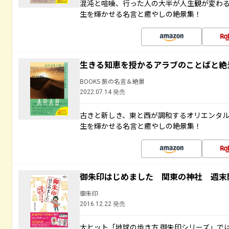
混沌と喧噪、行った人の大半が人生観が変わ
生を輝かせる名言と癒やしの絶景集！
生きる知恵を授かるアラブのことばと絶
BOOKS 旅の名言＆絶景
2022.07.14 発売
古きと新しき、東と西が調和するオリエンタ
生を輝かせる名言と癒やしの絶景集！
御朱印はじめました 関東の神社 週末
御朱印
2016.12.22 発売
大ヒット「地球の歩き方 御朱印シリーズ」で