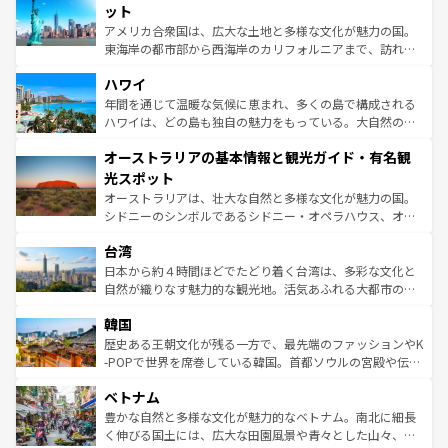
博物館もあり、アルプス観光だけでなく町歩きも満喫する
ット
ことができる。国民の所得が高いため物価も高いが、旅行
アメリカ合衆国は、広大な土地と多様な文化が魅力の国。
者向けの交通パス提供のサービスもあり、うまく活用すれ
東海岸の都市部から西海岸のカリフォルニアまで、訪れる
ば市内交通費無料で観光を楽しむこともできる。 なお、新
場所ごとに異なる風景と体験が待っている。ニューヨーク
着のスイス情報は
コンテンツ一覧
を参照してほしい。
ハワイ
のような巨大都市は、観光、ショッピング、エンターテイ
ンメントが詰まった刺激的なスポットだ。一方、アメリカ
年間を通じて温暖な気候に恵まれ、多くの島で構成される
西部には大自然が広がり、グランドキャニオンやイエロー
ハワイは、どの島も独自の魅力をもっている。大自然の神
ストーン国立公園といった絶景が堪能できる。さらに、南
秘を感じたいなら、火山が生み出した壮大な景観を誇るハ
オーストラリアの基本情報と観光ガイド・有名観
部のニューオーリンズでは、音楽と美食が融合した独特の
ワイ島は見逃せない。また、定番の観光地といえばオアフ
文化が魅力。旅行者はアメリカの各地域で異なる魅力を楽
島だが、静かな自然を求めるならマウイ島やカウアイ島が
光スポット
しみながら、その多様性と豊かな歴史を感じることができ
おすすめ。エメラルドグリーンに輝く海をはじめ、豊かな
オーストラリアは、壮大な自然と多様な文化が魅力の国。
るだろう。車でのロードトリップや列車の旅も、アメリカ
文化や歴史が息づいている。「アロハスピリット」と呼ば
シドニーのシンボルであるシドニー・オペラハウス、オー
ならではの贅沢な旅のスタイルだ。 なお、新着のアメリカ
れるおもてなしの心で訪れる人々を迎えてくれるハワイの
ストラリア東海岸北部に広がる大サンゴ礁地帯グレートバ
情報は
コンテンツ一覧
を参照してほしい。
人々、おいしいローカルフードやハワイアンミュージッ
台湾
リアリーフや大陸中央部にそびえるウルル（エアーズロッ
ク、伝統的なフラダンスなど、すべてがハワイの魅力を彩
ク）、タスマニアの美しい原生林やケアンズの熱帯雨林な
日本から約４時間ほどでたどり着く台湾は、多彩な文化と
っている。訪れるたびに新しい発見と感動が待っているハ
ど、見どころがたくさん。また、カフェやワイン、オージ
自然が織りなす魅力的な観光地。活気あふれる大都市の台
ワイを、存分に味わってほしい。 なお、新着のハワイ情報
ービーフなどの食文化も豊かで、美味しいものであふれて
北やノスタルジックな町並みが人気な九份（ジォウフェ
は
コンテンツ一覧
を参照してほしい。
韓国
いる。アクティビティも充実しており、サーフィンやダイ
ン）、静ひつな山岳地帯である台湾東部など、都市の喧騒
ビング、ハイキングなど、アウトドア好きにはたまらな
と山間の静けさが共存しており、訪れる人に新しい発見と
歴史ある王朝文化が残る一方で、最先端のファッションやK
い。オーストラリアの多彩な魅力を存分に味わいつくそ
驚きをもたらしてくれる。また、奥深い台湾の食文化も魅
-POPで世界を席巻している韓国。首都ソウルの宮殿や伝統
う。 なお、新着のオーストラリア情報は
コンテンツ一覧
を
力で、夜市などの屋台グルメから高級料理、ヘルシーで美
家屋が並ぶエリアでは韓国の歴史と文化に浸ることがで
参照してほしい。
ベトナム
容にもいいと評判のスイーツなど、バラエティ豊かな料理
き、地方に足を延ばせば四季折々の自然美を楽しむことが
が味わえる。 なお、新着の台湾情報は
コンテンツ一覧
を参
できる。そして、キムチや焼肉、絶品のストリートフード
豊かな自然と多様な文化が魅力的なベトナム。南北に細長
照してほしい。
まで、さまざまな韓国料理が待っている。夜には、韓国な
く伸びる国土には、広大な田園風景や青々とした山々、世