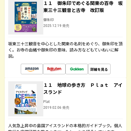
１１ 御朱印でめぐる関東の百寺 坂
東三十三観音と古寺 改訂版
御朱印
2025.12.19 発売
坂東三十三観音を中心とした関東の名刹をめぐり、御朱印を頂
く。お寺の由緒や御朱印の意味、読み方などもていねいに解
説。
詳細を見る
１１ 地球の歩き方 Ｐｌａｔ アイ
スランド
Plat
2019.02.06 発売
人気急上昇中の島国アイスランドの本格的ガイドブック。個人