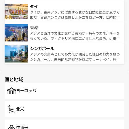
らではのナイトライフも堪能できる。あたたかいホスピタ
界遺産に登録された壮大な自然景観が点在し、都市部では
タイ
リティに包まれながら、韓国の多彩な魅力を心ゆくまで味
急速な発展と共に伝統が息づく。ハノイの古い町並みやホ
わってみてほしい。 なお、新着の韓国情報は
コンテンツ一
ーチミン市のフランス統治時代の建物も、独特の雰囲気を
タイは、東南アジアに位置する豊かな自然と歴史が息づく
覧
を参照してほしい。
醸し出している。また、バラエティの豊かさとおいしさで
国だ。首都バンコクは高層ビルが立ち並ぶ一方、伝統的な
世界中の食通を魅了してやまないベトナム料理も魅力のひ
寺院や市場がいたるところに点在し、古きよき文化と現代
香港
とつ。フォーやバインミー、ベトナムコーヒーなどは、ぜ
の活気が交差している。北部ではチェンマイなどの山岳地
ひ現地で味わいたい。どの地域を訪れてもあたたかい人々
帯で自然と触れ合い、南部ではプーケットやクラビの美し
アジアと西洋の文化が交わる香港は、特有のエネルギーを
が旅行者を迎えてくれるので、きっと忘れられない旅にな
いビーチでリゾート気分を楽しむことができる。タイ料理
もっている。ヴィクトリア湾に広がる壮大な景色、近未来
るはずだ。 なお、新着のベトナム情報は
コンテンツ一覧
を
は世界的に有名で、屋台から高級レストランまで味覚を刺
的なアートスポット、そして歴史と現代が融合した町並
参照してほしい。
シンガポール
激する。気候は一年中温暖で、どの季節にも異なる楽しみ
み、どこを訪れても感動するはず。観光スポットが密集し
が待っている。親しみやすいタイの人々、仏教を中心とし
ており、効率よく見どころを回れるのも魅力。息をのむよ
アジアの交差点として多文化が融合した独自の魅力を放つ
た文化、そして多様な観光資源が、訪れる旅人を魅了し続
うな絶景から文化的な体験まで、香港を存分に楽しみ尽く
シンガポール。未来的な建築物が並ぶマリーナベイ、歴史
ける。 なお、新着のタイ情報は
コンテンツ一覧
を参照して
そう。 なお、新着の香港情報は
コンテンツ一覧
を参照して
と伝統を感じられるエスニックタウン、多数の緑豊かな公
ほしい。
ほしい。
園や自然保護区など、自然が調和した近代的な景観と文化
の多様性あふれるカラフルな町は、どこを歩いても新しい
国と地域
発見がある。さらに、治安のよさや充実した公共交通機関
も、旅行者にとっては魅力的なポイント。グルメも豊富
で、ホーカーズは地元の風情を楽しめる外せないスポット
ヨーロッパ
だ。訪れる人を飽きさせないシンガポールで、多様な魅力
を体感しよう。 なお、新着のシンガポール情報は
コンテン
ツ一覧
を参照してほしい。
北米
中南米