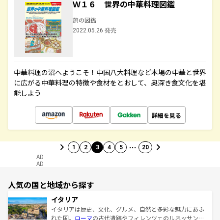
Ｗ１６ 世界の中華料理図鑑
旅の図鑑
2022.05.26 発売
中華料理の沼へようこそ！中国八大料理など本場の中華と世界
に広がる中華料理の特徴や食材をとおして、奥深き食文化を堪
能しよう
詳細を見る
…
1
2
3
4
5
20
AD
AD
人気の国と地域から探す
イタリア
イタリアは歴史、文化、グルメ、自然と多彩な魅力にあふ
れた国。
ローマ
の古代遺跡やフィレンツェのルネッサンス