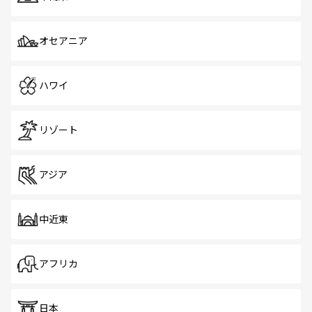
オセアニア
ハワイ
リゾート
アジア
中近東
アフリカ
日本