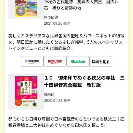
神秘の古代遺跡 驚異の大自然 謎の巨
石 祈りと奇跡の地
旅の図鑑
2021.08.26 発売
美しくミステリアスな世界各国の聖地＆パワースポットの特徴
を、明日誰かに話したくなるふしぎ雑学、5人のスペシャリス
トインタビューとともに徹底紹介。
詳細を見る
１０ 御朱印でめぐる秩父の寺社 三
十四観音完全掲載 改訂版
御朱印
2020.01.22 発売
都心からも日帰り可能で日本百観音のひとつである秩父三十四
観音霊場と三大神社をめぐりながら御朱印を頂こう。