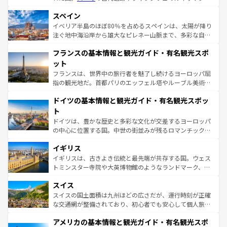
美術、ヴェネツィアの運河など、歴史あるスポットはもち
スペイン
ろん、トスカーナの美しい田園風景やアマルフィ海岸の絶
景など、自然景観も見逃せない。観光の合間には、本場の
イベリア半島のほぼ80％を占めるスペインは、太陽が降り
ピザやパスタなど、絶品のイタリア料理を堪能することも
注ぐ地中海沿岸から雄大なピレネー山脈まで、多彩な自然
できる。朝目覚めてから夜眠るまで、すべての瞬間を楽し
と文化が詰まったヨーロッパ屈指の旅行先だ。多様な地域
フランスの基本情報と観光ガイド・有名観光スポ
ませてくれるイタリアで、忘れられない旅をしてみよう！
文化が根付くこの国では、情熱的なフラメンコ、熱気あふ
なお、新着のイタリア情報は
コンテンツ一覧
を参照してほ
れる闘牛、そして美味しいタパスが生活の一部となってい
ット
しい。
る。首都マドリードの洗練された雰囲気や、バルセロナの
フランスは、世界中の旅行者を魅了し続けるヨーロッパ屈
アートに溢れた街角から、地方では古代ローマ遺跡や中世
指の観光地だ。首都パリのエッフェル塔やルーブル美術館
の城塞都市、穏やかなビーチリゾートまで多彩な表情を見
といった象徴的なスポットから、田舎町の古風な美しさま
せる。地方によって風土や気候が異なるスペインはその個
ドイツの基本情報と観光ガイド・有名観光スポッ
で、幅広い魅力が詰まっている。華麗な宮殿、歴史的な大
性で訪れる人を魅了する。 なお、新着のスペイン情報は
コ
聖堂、美しいビーチ、そして豊かな自然が、訪れる者を心
ト
ンテンツ一覧
を参照してほしい。
から魅了する。また、フランスは美食の国としても知ら
ドイツは、豊かな歴史と多彩な文化が交差するヨーロッパ
れ、フランス料理はユネスコ無形文化遺産にも登録されて
の中心に位置する国。中世の街並みが残るロマンチック街
いる。シャンパンの発祥地であるランス、プロヴァンスの
道から、未来を先取りするようなモダンな都市まで多様な
香り高いラベンダー畑など、多彩な楽しみ方が可能だ。さ
イギリス
顔を持つこの国は、どこを歩いても飽きることがない。ベ
らに、パリ以外の地域にも魅力が溢れており、どの街角に
ルリンの文化的活気、バイエルン州のアルプスの絶景、そ
イギリスは、古きよき伝統と最先端が共存する国。ウェス
も豊かな歴史と文化が息づいている。パリ以外の個性あふ
してライン川沿いのワイン畑といった風景は必見。ビール
トミンスター寺院や大英博物館のようなランドマーク、歴
れる地方に足を運ぶとそれぞれで全く異なる文化を体験で
とソーセージを味わいながら地元の人と過ごす楽しい時間
史ある大学都市、美しい丘陵地帯や牧歌的な風景など、エ
きるだろう。 なお、新着のフランス情報は
コンテンツ一覧
スイス
は、お酒好きな人にはぜひ体験してほしい。 なお、新着の
リアごとに異なる魅力がある。また、優雅なアフタヌーン
を参照してほしい。
ドイツ情報は
コンテンツ一覧
を参照してほしい。
ティー、ビール好きにはたまらない英国パブ、サッカー観
スイスの国土面積は九州ほどの広さだが、運行時刻が正確
戦など、本場だからこそできる体験も豊富。イギリスを旅
な交通網が整備されており、初心者でも安心して個人旅行
して楽しみつくそう。 なお、新着のイギリス情報は
コンテ
を楽しめる。日本同様に時刻表どおりの旅が可能だ。中世
アメリカの基本情報と観光ガイド・有名観光スポ
ンツ一覧
を参照してほしい。
の建物がそのまま残る町や、スイスならではのユニークな