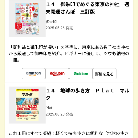
１４ 御朱印でめぐる東京の神社 週
末開運さんぽ 三訂版
御朱印
2025.05.26 発売
「御利益と御朱印が凄い」を基準に、東京にある数千社の神社
から厳選して御朱印を紹介。ビギナーに優しく、ツウも納得の
一冊。
詳細を見る
１４ 地球の歩き方 Ｐｌａｔ マル
タ
Plat
2025.06.23 発売
これ１冊にすべて凝縮！軽くて持ち歩きに便利な「地球の歩き