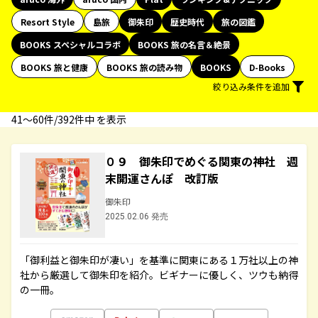
Resort Style
島旅
御朱印
歴史時代
旅の図鑑
BOOKS スペシャルコラボ
BOOKS 旅の名言＆絶景
BOOKS 旅と健康
BOOKS 旅の読み物
BOOKS
D-Books
絞り込み条件を追加
41〜60件/392件中 を表示
０９ 御朱印でめぐる関東の神社 週
末開運さんぽ 改訂版
御朱印
2025.02.06 発売
「御利益と御朱印が凄い」を基準に関東にある１万社以上の神
社から厳選して御朱印を紹介。ビギナーに優しく、ツウも納得
の一冊。