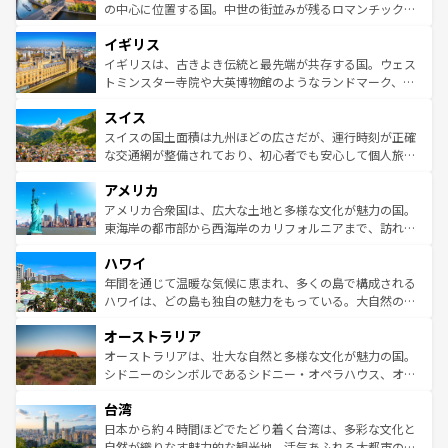
ンテンツ一覧
を参照してほしい。
から魅了する。また、フランスは美食の国としても知ら
の中心に位置する国。中世の街並みが残るロマンチック街
れ、フランス料理はユネスコ無形文化遺産にも登録されて
道から、未来を先取りするようなモダンな都市まで多様な
イギリス
いる。シャンパンの発祥地であるランス、プロヴァンスの
顔を持つこの国は、どこを歩いても飽きることがない。ベ
香り高いラベンダー畑など、多彩な楽しみ方が可能だ。さ
ルリンの文化的活気、バイエルン州のアルプスの絶景、そ
イギリスは、古きよき伝統と最先端が共存する国。ウェス
らに、パリ以外の地域にも魅力が溢れており、どの街角に
してライン川沿いのワイン畑といった風景は必見。ビール
トミンスター寺院や大英博物館のようなランドマーク、歴
も豊かな歴史と文化が息づいている。パリ以外の個性あふ
とソーセージを味わいながら地元の人と過ごす楽しい時間
史ある大学都市、美しい丘陵地帯や牧歌的な風景など、エ
れる地方に足を運ぶとそれぞれで全く異なる文化を体験で
スイス
は、お酒好きな人にはぜひ体験してほしい。 なお、新着の
リアごとに異なる魅力がある。また、優雅なアフタヌーン
きるだろう。 なお、新着のフランス情報は
コンテンツ一覧
ドイツ情報は
コンテンツ一覧
を参照してほしい。
ティー、ビール好きにはたまらない英国パブ、サッカー観
スイスの国土面積は九州ほどの広さだが、運行時刻が正確
を参照してほしい。
戦など、本場だからこそできる体験も豊富。イギリスを旅
な交通網が整備されており、初心者でも安心して個人旅行
して楽しみつくそう。 なお、新着のイギリス情報は
コンテ
を楽しめる。日本同様に時刻表どおりの旅が可能だ。中世
アメリカ
ンツ一覧
を参照してほしい。
の建物がそのまま残る町や、スイスならではのユニークな
博物館もあり、アルプス観光だけでなく町歩きも満喫する
アメリカ合衆国は、広大な土地と多様な文化が魅力の国。
ことができる。国民の所得が高いため物価も高いが、旅行
東海岸の都市部から西海岸のカリフォルニアまで、訪れる
者向けの交通パス提供のサービスもあり、うまく活用すれ
場所ごとに異なる風景と体験が待っている。ニューヨーク
ハワイ
ば市内交通費無料で観光を楽しむこともできる。 なお、新
のような巨大都市は、観光、ショッピング、エンターテイ
着のスイス情報は
コンテンツ一覧
を参照してほしい。
ンメントが詰まった刺激的なスポットだ。一方、アメリカ
年間を通じて温暖な気候に恵まれ、多くの島で構成される
西部には大自然が広がり、グランドキャニオンやイエロー
ハワイは、どの島も独自の魅力をもっている。大自然の神
ストーン国立公園といった絶景が堪能できる。さらに、南
秘を感じたいなら、火山が生み出した壮大な景観を誇るハ
オーストラリア
部のニューオーリンズでは、音楽と美食が融合した独特の
ワイ島は見逃せない。また、定番の観光地といえばオアフ
文化が魅力。旅行者はアメリカの各地域で異なる魅力を楽
島だが、静かな自然を求めるならマウイ島やカウアイ島が
オーストラリアは、壮大な自然と多様な文化が魅力の国。
しみながら、その多様性と豊かな歴史を感じることができ
おすすめ。エメラルドグリーンに輝く海をはじめ、豊かな
シドニーのシンボルであるシドニー・オペラハウス、オー
るだろう。車でのロードトリップや列車の旅も、アメリカ
文化や歴史が息づいている。「アロハスピリット」と呼ば
ストラリア東海岸北部に広がる大サンゴ礁地帯グレートバ
ならではの贅沢な旅のスタイルだ。 なお、新着のアメリカ
台湾
れるおもてなしの心で訪れる人々を迎えてくれるハワイの
リアリーフや大陸中央部にそびえるウルル（エアーズロッ
情報は
コンテンツ一覧
を参照してほしい。
人々、おいしいローカルフードやハワイアンミュージッ
ク）、タスマニアの美しい原生林やケアンズの熱帯雨林な
日本から約４時間ほどでたどり着く台湾は、多彩な文化と
ク、伝統的なフラダンスなど、すべてがハワイの魅力を彩
ど、見どころがたくさん。また、カフェやワイン、オージ
自然が織りなす魅力的な観光地。活気あふれる大都市の台