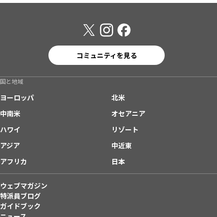
コミュニティを見る
国と地域
ヨーロッパ
北米
中南米
オセアニア
ハワイ
リゾート
アジア
中近東
アフリカ
日本
ウェブマガジン
特派員ブログ
ガイドブック
ニュース