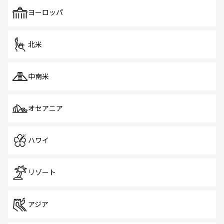
も、旅行者にとっては魅力的なポイント。グルメも豊富
で、ホーカーズは地元の風情を楽しめる外せないスポット
ヨーロッパ
だ。訪れる人を飽きさせないシンガポールで、多様な魅力
を体感しよう。 なお、新着のシンガポール情報は
コンテン
ツ一覧
を参照してほしい。
北米
中南米
オセアニア
ハワイ
リゾート
アジア