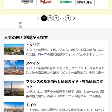
詳細を見る
…
1
2
3
9
AD
AD
人気の国と地域から探す
イタリア
イタリアは歴史、文化、グルメ、自然と多彩な魅力にあふ
れた国。
ローマ
の古代遺跡やフィレンツェのルネッサンス
美術、ヴェネツィアの運河など、歴史あるスポットはもち
スペイン
ろん、トスカーナの美しい田園風景やアマルフィ海岸の絶
景など、自然景観も見逃せない。観光の合間には、本場の
イベリア半島のほぼ80％を占めるスペインは、太陽が降り
ピザやパスタなど、絶品のイタリア料理を堪能することも
注ぐ地中海沿岸から雄大なピレネー山脈まで、多彩な自然
できる。朝目覚めてから夜眠るまで、すべての瞬間を楽し
と文化が詰まったヨーロッパ屈指の旅行先だ。多様な地域
フランスの基本情報と観光ガイド・有名観光スポ
ませてくれるイタリアで、忘れられない旅をしてみよう！
文化が根付くこの国では、情熱的なフラメンコ、熱気あふ
なお、新着のイタリア情報は
コンテンツ一覧
を参照してほ
れる闘牛、そして美味しいタパスが生活の一部となってい
ット
しい。
る。首都マドリードの洗練された雰囲気や、バルセロナの
フランスは、世界中の旅行者を魅了し続けるヨーロッパ屈
アートに溢れた街角から、地方では古代ローマ遺跡や中世
指の観光地だ。首都パリのエッフェル塔やルーブル美術館
の城塞都市、穏やかなビーチリゾートまで多彩な表情を見
といった象徴的なスポットから、田舎町の古風な美しさま
せる。地方によって風土や気候が異なるスペインはその個
ドイツ
で、幅広い魅力が詰まっている。華麗な宮殿、歴史的な大
性で訪れる人を魅了する。 なお、新着のスペイン情報は
コ
聖堂、美しいビーチ、そして豊かな自然が、訪れる者を心
ドイツは、豊かな歴史と多彩な文化が交差するヨーロッパ