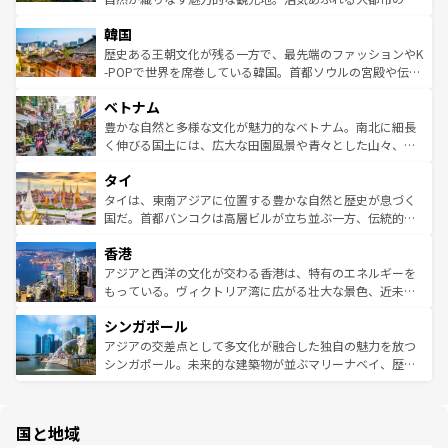
っている。訪れるたびに新しい発見と感動が待っているハ
ービーフなどの食文化も豊かで、美味しいものであふれて
北やノスタルジックな町並みが人気な九份（ジォウフェ
ワイを、存分に味わってほしい。 なお、新着のハワイ情報
韓国
いる。アクティビティも充実しており、サーフィンやダイ
ン）、静ひつな山岳地帯である台湾東部など、都市の喧騒
は
コンテンツ一覧
を参照してほしい。
ビング、ハイキングなど、アウトドア好きにはたまらな
と山間の静けさが共存しており、訪れる人に新しい発見と
歴史ある王朝文化が残る一方で、最先端のファッションやK
い。オーストラリアの多彩な魅力を存分に味わいつくそ
驚きをもたらしてくれる。また、奥深い台湾の食文化も魅
-POPで世界を席巻している韓国。首都ソウルの宮殿や伝統
う。 なお、新着のオーストラリア情報は
コンテンツ一覧
を
力で、夜市などの屋台グルメから高級料理、ヘルシーで美
家屋が並ぶエリアでは韓国の歴史と文化に浸ることがで
参照してほしい。
ベトナム
容にもいいと評判のスイーツなど、バラエティ豊かな料理
き、地方に足を延ばせば四季折々の自然美を楽しむことが
が味わえる。 なお、新着の台湾情報は
コンテンツ一覧
を参
できる。そして、キムチや焼肉、絶品のストリートフード
豊かな自然と多様な文化が魅力的なベトナム。南北に細長
照してほしい。
まで、さまざまな韓国料理が待っている。夜には、韓国な
く伸びる国土には、広大な田園風景や青々とした山々、世
らではのナイトライフも堪能できる。あたたかいホスピタ
界遺産に登録された壮大な自然景観が点在し、都市部では
タイ
リティに包まれながら、韓国の多彩な魅力を心ゆくまで味
急速な発展と共に伝統が息づく。ハノイの古い町並みやホ
わってみてほしい。 なお、新着の韓国情報は
コンテンツ一
ーチミン市のフランス統治時代の建物も、独特の雰囲気を
タイは、東南アジアに位置する豊かな自然と歴史が息づく
覧
を参照してほしい。
醸し出している。また、バラエティの豊かさとおいしさで
国だ。首都バンコクは高層ビルが立ち並ぶ一方、伝統的な
世界中の食通を魅了してやまないベトナム料理も魅力のひ
寺院や市場がいたるところに点在し、古きよき文化と現代
香港
とつ。フォーやバインミー、ベトナムコーヒーなどは、ぜ
の活気が交差している。北部ではチェンマイなどの山岳地
ひ現地で味わいたい。どの地域を訪れてもあたたかい人々
帯で自然と触れ合い、南部ではプーケットやクラビの美し
アジアと西洋の文化が交わる香港は、特有のエネルギーを
が旅行者を迎えてくれるので、きっと忘れられない旅にな
いビーチでリゾート気分を楽しむことができる。タイ料理
もっている。ヴィクトリア湾に広がる壮大な景色、近未来
るはずだ。 なお、新着のベトナム情報は
コンテンツ一覧
を
は世界的に有名で、屋台から高級レストランまで味覚を刺
的なアートスポット、そして歴史と現代が融合した町並
参照してほしい。
シンガポール
激する。気候は一年中温暖で、どの季節にも異なる楽しみ
み、どこを訪れても感動するはず。観光スポットが密集し
が待っている。親しみやすいタイの人々、仏教を中心とし
ており、効率よく見どころを回れるのも魅力。息をのむよ
アジアの交差点として多文化が融合した独自の魅力を放つ
た文化、そして多様な観光資源が、訪れる旅人を魅了し続
うな絶景から文化的な体験まで、香港を存分に楽しみ尽く
シンガポール。未来的な建築物が並ぶマリーナベイ、歴史
ける。 なお、新着のタイ情報は
コンテンツ一覧
を参照して
そう。 なお、新着の香港情報は
コンテンツ一覧
を参照して
と伝統を感じられるエスニックタウン、多数の緑豊かな公
ほしい。
ほしい。
園や自然保護区など、自然が調和した近代的な景観と文化
の多様性あふれるカラフルな町は、どこを歩いても新しい
国と地域
発見がある。さらに、治安のよさや充実した公共交通機関