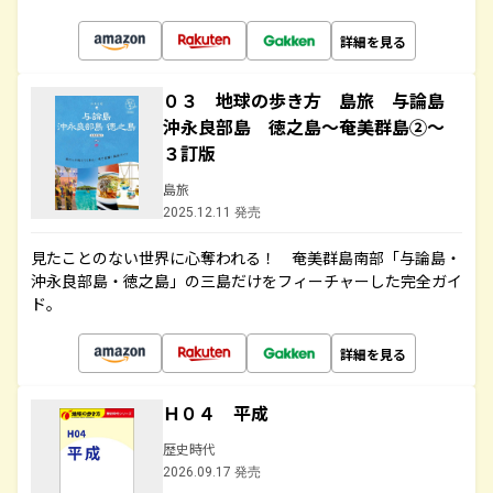
詳細を見る
０３ 地球の歩き方 島旅 与論島
沖永良部島 徳之島～奄美群島②～
３訂版
島旅
2025.12.11 発売
見たことのない世界に心奪われる！ 奄美群島南部「与論島・
沖永良部島・徳之島」の三島だけをフィーチャーした完全ガイ
ド。
詳細を見る
Ｈ０４ 平成
歴史時代
2026.09.17 発売