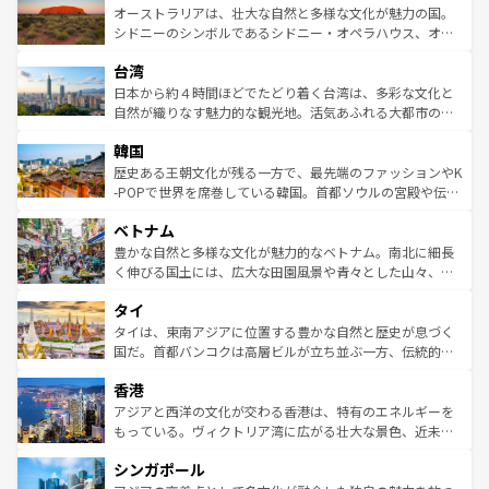
文化が魅力。旅行者はアメリカの各地域で異なる魅力を楽
島だが、静かな自然を求めるならマウイ島やカウアイ島が
オーストラリアは、壮大な自然と多様な文化が魅力の国。
しみながら、その多様性と豊かな歴史を感じることができ
おすすめ。エメラルドグリーンに輝く海をはじめ、豊かな
シドニーのシンボルであるシドニー・オペラハウス、オー
るだろう。車でのロードトリップや列車の旅も、アメリカ
文化や歴史が息づいている。「アロハスピリット」と呼ば
ストラリア東海岸北部に広がる大サンゴ礁地帯グレートバ
ならではの贅沢な旅のスタイルだ。 なお、新着のアメリカ
台湾
れるおもてなしの心で訪れる人々を迎えてくれるハワイの
リアリーフや大陸中央部にそびえるウルル（エアーズロッ
情報は
コンテンツ一覧
を参照してほしい。
人々、おいしいローカルフードやハワイアンミュージッ
ク）、タスマニアの美しい原生林やケアンズの熱帯雨林な
日本から約４時間ほどでたどり着く台湾は、多彩な文化と
ク、伝統的なフラダンスなど、すべてがハワイの魅力を彩
ど、見どころがたくさん。また、カフェやワイン、オージ
自然が織りなす魅力的な観光地。活気あふれる大都市の台
っている。訪れるたびに新しい発見と感動が待っているハ
ービーフなどの食文化も豊かで、美味しいものであふれて
北やノスタルジックな町並みが人気な九份（ジォウフェ
ワイを、存分に味わってほしい。 なお、新着のハワイ情報
韓国
いる。アクティビティも充実しており、サーフィンやダイ
ン）、静ひつな山岳地帯である台湾東部など、都市の喧騒
は
コンテンツ一覧
を参照してほしい。
ビング、ハイキングなど、アウトドア好きにはたまらな
と山間の静けさが共存しており、訪れる人に新しい発見と
歴史ある王朝文化が残る一方で、最先端のファッションやK
い。オーストラリアの多彩な魅力を存分に味わいつくそ
驚きをもたらしてくれる。また、奥深い台湾の食文化も魅
-POPで世界を席巻している韓国。首都ソウルの宮殿や伝統
う。 なお、新着のオーストラリア情報は
コンテンツ一覧
を
力で、夜市などの屋台グルメから高級料理、ヘルシーで美
家屋が並ぶエリアでは韓国の歴史と文化に浸ることがで
参照してほしい。
ベトナム
容にもいいと評判のスイーツなど、バラエティ豊かな料理
き、地方に足を延ばせば四季折々の自然美を楽しむことが
が味わえる。 なお、新着の台湾情報は
コンテンツ一覧
を参
できる。そして、キムチや焼肉、絶品のストリートフード
豊かな自然と多様な文化が魅力的なベトナム。南北に細長
照してほしい。
まで、さまざまな韓国料理が待っている。夜には、韓国な
く伸びる国土には、広大な田園風景や青々とした山々、世
らではのナイトライフも堪能できる。あたたかいホスピタ
界遺産に登録された壮大な自然景観が点在し、都市部では
タイ
リティに包まれながら、韓国の多彩な魅力を心ゆくまで味
急速な発展と共に伝統が息づく。ハノイの古い町並みやホ
わってみてほしい。 なお、新着の韓国情報は
コンテンツ一
ーチミン市のフランス統治時代の建物も、独特の雰囲気を
タイは、東南アジアに位置する豊かな自然と歴史が息づく
覧
を参照してほしい。
醸し出している。また、バラエティの豊かさとおいしさで
国だ。首都バンコクは高層ビルが立ち並ぶ一方、伝統的な
世界中の食通を魅了してやまないベトナム料理も魅力のひ
寺院や市場がいたるところに点在し、古きよき文化と現代
香港
とつ。フォーやバインミー、ベトナムコーヒーなどは、ぜ
の活気が交差している。北部ではチェンマイなどの山岳地
ひ現地で味わいたい。どの地域を訪れてもあたたかい人々
帯で自然と触れ合い、南部ではプーケットやクラビの美し
アジアと西洋の文化が交わる香港は、特有のエネルギーを
が旅行者を迎えてくれるので、きっと忘れられない旅にな
いビーチでリゾート気分を楽しむことができる。タイ料理
もっている。ヴィクトリア湾に広がる壮大な景色、近未来
るはずだ。 なお、新着のベトナム情報は
コンテンツ一覧
を
は世界的に有名で、屋台から高級レストランまで味覚を刺
的なアートスポット、そして歴史と現代が融合した町並
参照してほしい。
シンガポール
激する。気候は一年中温暖で、どの季節にも異なる楽しみ
み、どこを訪れても感動するはず。観光スポットが密集し
が待っている。親しみやすいタイの人々、仏教を中心とし