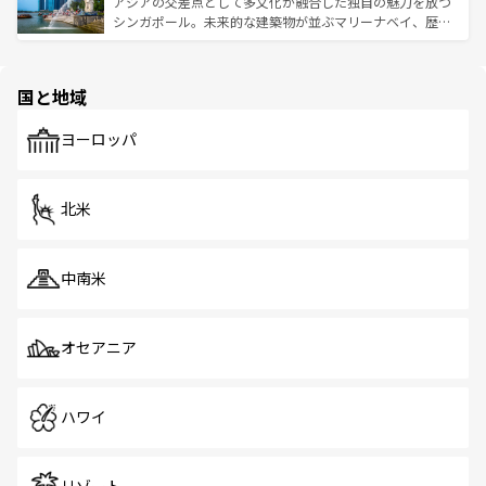
ており、効率よく見どころを回れるのも魅力。息をのむよ
アジアの交差点として多文化が融合した独自の魅力を放つ
た文化、そして多様な観光資源が、訪れる旅人を魅了し続
うな絶景から文化的な体験まで、香港を存分に楽しみ尽く
シンガポール。未来的な建築物が並ぶマリーナベイ、歴史
ける。 なお、新着のタイ情報は
コンテンツ一覧
を参照して
そう。 なお、新着の香港情報は
コンテンツ一覧
を参照して
と伝統を感じられるエスニックタウン、多数の緑豊かな公
ほしい。
ほしい。
園や自然保護区など、自然が調和した近代的な景観と文化
の多様性あふれるカラフルな町は、どこを歩いても新しい
国と地域
発見がある。さらに、治安のよさや充実した公共交通機関
も、旅行者にとっては魅力的なポイント。グルメも豊富
で、ホーカーズは地元の風情を楽しめる外せないスポット
ヨーロッパ
だ。訪れる人を飽きさせないシンガポールで、多様な魅力
を体感しよう。 なお、新着のシンガポール情報は
コンテン
ツ一覧
を参照してほしい。
北米
中南米
オセアニア
ハワイ