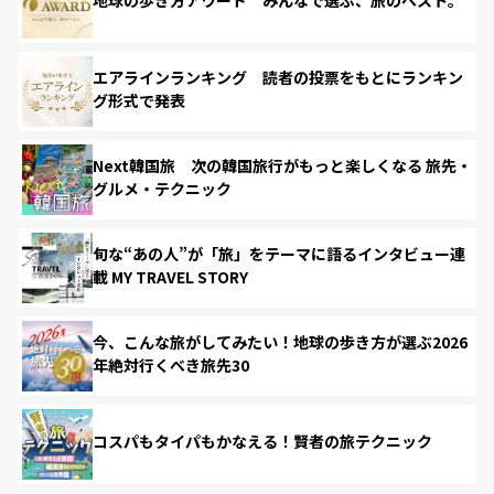
地球の歩き方アワード みんなで選ぶ、旅のベスト。
エアラインランキング 読者の投票をもとにランキン
グ形式で発表
Next韓国旅 次の韓国旅行がもっと楽しくなる 旅先・
グルメ・テクニック
旬な“あの人”が「旅」をテーマに語るインタビュー連
載 MY TRAVEL STORY
今、こんな旅がしてみたい！地球の歩き方が選ぶ2026
年絶対行くべき旅先30
コスパもタイパもかなえる！賢者の旅テクニック