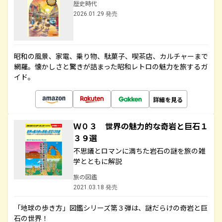
歴史時代
2026.01.29 発売
昭和の風景、家電、乗り物、駄菓子、喫茶店、カルチャーまで
網羅。懐かしさと驚きが詰まった昭和レトロの魅力を旅するガ
イド。
詳細を見る
Ｗ０３ 世界の魅力的な奇岩と巨石１
３９選
不思議とロマンに満ちた岩石の謎を旅の雑
学とともに解説
旅の図鑑
2021.03.18 発売
「地球の歩き方」図鑑シリーズ第３弾は、謎だらけの奇岩と巨
石の世界！