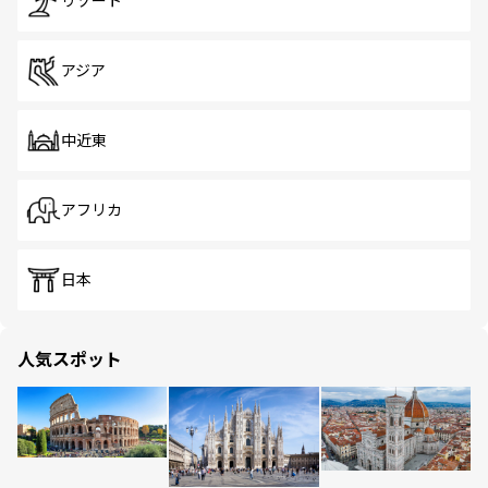
リゾート
アジア
中近東
アフリカ
日本
人気スポット