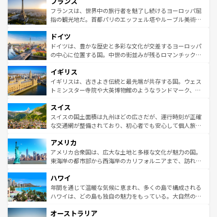
フランス
ませてくれるイタリアで、忘れられない旅をしてみよう！
文化が根付くこの国では、情熱的なフラメンコ、熱気あふ
なお、新着のイタリア情報は
コンテンツ一覧
を参照してほ
れる闘牛、そして美味しいタパスが生活の一部となってい
フランスは、世界中の旅行者を魅了し続けるヨーロッパ屈
しい。
る。首都マドリードの洗練された雰囲気や、バルセロナの
指の観光地だ。首都パリのエッフェル塔やルーブル美術館
アートに溢れた街角から、地方では古代ローマ遺跡や中世
といった象徴的なスポットから、田舎町の古風な美しさま
ドイツ
の城塞都市、穏やかなビーチリゾートまで多彩な表情を見
で、幅広い魅力が詰まっている。華麗な宮殿、歴史的な大
せる。地方によって風土や気候が異なるスペインはその個
聖堂、美しいビーチ、そして豊かな自然が、訪れる者を心
ドイツは、豊かな歴史と多彩な文化が交差するヨーロッパ
性で訪れる人を魅了する。 なお、新着のスペイン情報は
コ
から魅了する。また、フランスは美食の国としても知ら
の中心に位置する国。中世の街並みが残るロマンチック街
ンテンツ一覧
を参照してほしい。
れ、フランス料理はユネスコ無形文化遺産にも登録されて
道から、未来を先取りするようなモダンな都市まで多様な
イギリス
いる。シャンパンの発祥地であるランス、プロヴァンスの
顔を持つこの国は、どこを歩いても飽きることがない。ベ
香り高いラベンダー畑など、多彩な楽しみ方が可能だ。さ
ルリンの文化的活気、バイエルン州のアルプスの絶景、そ
イギリスは、古きよき伝統と最先端が共存する国。ウェス
らに、パリ以外の地域にも魅力が溢れており、どの街角に
してライン川沿いのワイン畑といった風景は必見。ビール
トミンスター寺院や大英博物館のようなランドマーク、歴
も豊かな歴史と文化が息づいている。パリ以外の個性あふ
とソーセージを味わいながら地元の人と過ごす楽しい時間
史ある大学都市、美しい丘陵地帯や牧歌的な風景など、エ
れる地方に足を運ぶとそれぞれで全く異なる文化を体験で
スイス
は、お酒好きな人にはぜひ体験してほしい。 なお、新着の
リアごとに異なる魅力がある。また、優雅なアフタヌーン
きるだろう。 なお、新着のフランス情報は
コンテンツ一覧
ドイツ情報は
コンテンツ一覧
を参照してほしい。
ティー、ビール好きにはたまらない英国パブ、サッカー観
スイスの国土面積は九州ほどの広さだが、運行時刻が正確
を参照してほしい。
戦など、本場だからこそできる体験も豊富。イギリスを旅
な交通網が整備されており、初心者でも安心して個人旅行
して楽しみつくそう。 なお、新着のイギリス情報は
コンテ
を楽しめる。日本同様に時刻表どおりの旅が可能だ。中世
アメリカ
ンツ一覧
を参照してほしい。
の建物がそのまま残る町や、スイスならではのユニークな
博物館もあり、アルプス観光だけでなく町歩きも満喫する
アメリカ合衆国は、広大な土地と多様な文化が魅力の国。
ことができる。国民の所得が高いため物価も高いが、旅行
東海岸の都市部から西海岸のカリフォルニアまで、訪れる
者向けの交通パス提供のサービスもあり、うまく活用すれ
場所ごとに異なる風景と体験が待っている。ニューヨーク
ハワイ
ば市内交通費無料で観光を楽しむこともできる。 なお、新
のような巨大都市は、観光、ショッピング、エンターテイ
着のスイス情報は
コンテンツ一覧
を参照してほしい。
ンメントが詰まった刺激的なスポットだ。一方、アメリカ
年間を通じて温暖な気候に恵まれ、多くの島で構成される
西部には大自然が広がり、グランドキャニオンやイエロー
ハワイは、どの島も独自の魅力をもっている。大自然の神
ストーン国立公園といった絶景が堪能できる。さらに、南
秘を感じたいなら、火山が生み出した壮大な景観を誇るハ
オーストラリア
部のニューオーリンズでは、音楽と美食が融合した独特の
ワイ島は見逃せない。また、定番の観光地といえばオアフ