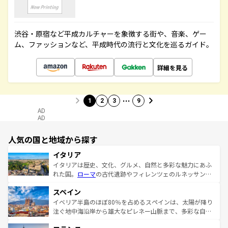
渋谷・原宿など平成カルチャーを象徴する街や、音楽、ゲー
ム、ファッションなど、平成時代の流行と文化を巡るガイド。
詳細を見る
…
1
2
3
9
AD
AD
人気の国と地域から探す
イタリア
イタリアは歴史、文化、グルメ、自然と多彩な魅力にあふ
れた国。
ローマ
の古代遺跡やフィレンツェのルネッサンス
美術、ヴェネツィアの運河など、歴史あるスポットはもち
スペイン
ろん、トスカーナの美しい田園風景やアマルフィ海岸の絶
景など、自然景観も見逃せない。観光の合間には、本場の
イベリア半島のほぼ80％を占めるスペインは、太陽が降り
ピザやパスタなど、絶品のイタリア料理を堪能することも
注ぐ地中海沿岸から雄大なピレネー山脈まで、多彩な自然
できる。朝目覚めてから夜眠るまで、すべての瞬間を楽し
と文化が詰まったヨーロッパ屈指の旅行先だ。多様な地域