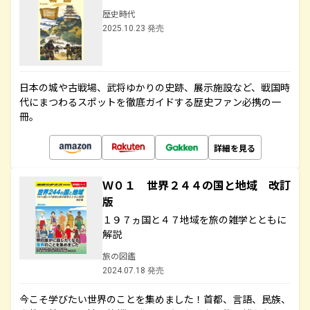
歴史時代
2025.10.23 発売
日本の城や古戦場、武将ゆかりの史跡、展示施設など、戦国時
代にまつわるスポットを徹底ガイドする歴史ファン必携の一
冊。
詳細を見る
Ｗ０１ 世界２４４の国と地域 改訂
版
１９７ヵ国と４７地域を旅の雑学とともに
解説
旅の図鑑
2024.07.18 発売
今こそ学びたい世界のことを集めました！首都、言語、民族、