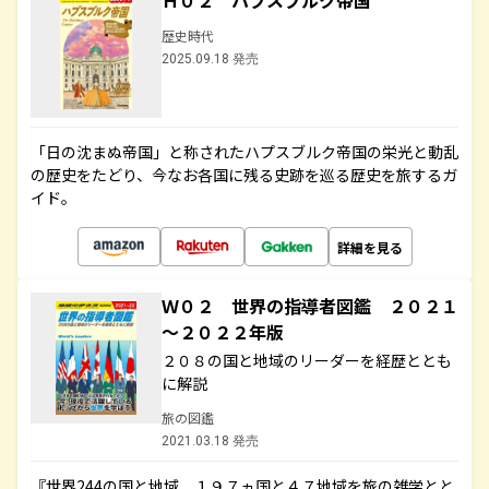
Ｈ０２ ハプスブルク帝国
歴史時代
2025.09.18 発売
「日の沈まぬ帝国」と称されたハプスブルク帝国の栄光と動乱
の歴史をたどり、今なお各国に残る史跡を巡る歴史を旅するガ
イド。
詳細を見る
Ｗ０２ 世界の指導者図鑑 ２０２１
～２０２２年版
２０８の国と地域のリーダーを経歴ととも
に解説
旅の図鑑
2021.03.18 発売
『世界244の国と地域 １９７ヵ国と４７地域を旅の雑学とと