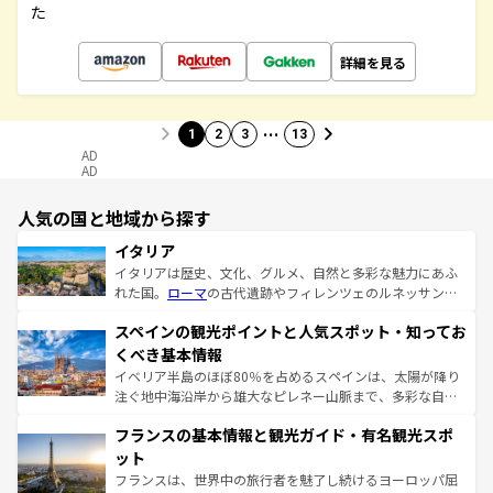
た
詳細を見る
…
1
2
3
13
AD
AD
人気の国と地域から探す
イタリア
イタリアは歴史、文化、グルメ、自然と多彩な魅力にあふ
れた国。
ローマ
の古代遺跡やフィレンツェのルネッサンス
美術、ヴェネツィアの運河など、歴史あるスポットはもち
スペインの観光ポイントと人気スポット・知ってお
ろん、トスカーナの美しい田園風景やアマルフィ海岸の絶
景など、自然景観も見逃せない。観光の合間には、本場の
くべき基本情報
ピザやパスタなど、絶品のイタリア料理を堪能することも
イベリア半島のほぼ80％を占めるスペインは、太陽が降り
できる。朝目覚めてから夜眠るまで、すべての瞬間を楽し
注ぐ地中海沿岸から雄大なピレネー山脈まで、多彩な自然
ませてくれるイタリアで、忘れられない旅をしてみよう！
と文化が詰まったヨーロッパ屈指の旅行先だ。多様な地域
なお、新着のイタリア情報は
コンテンツ一覧
を参照してほ
フランスの基本情報と観光ガイド・有名観光スポ
文化が根付くこの国では、情熱的なフラメンコ、熱気あふ
しい。
れる闘牛、そして美味しいタパスが生活の一部となってい
ット
る。首都マドリードの洗練された雰囲気や、バルセロナの
フランスは、世界中の旅行者を魅了し続けるヨーロッパ屈