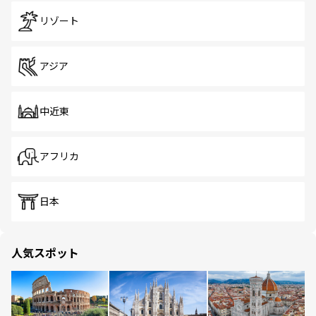
リゾート
アジア
中近東
アフリカ
日本
人気スポット