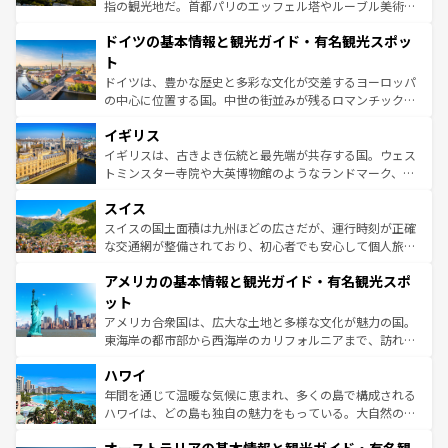
アートに溢れた街角から、地方では古代ローマ遺跡や中世
指の観光地だ。首都パリのエッフェル塔やルーブル美術館
の城塞都市、穏やかなビーチリゾートまで多彩な表情を見
といった象徴的なスポットから、田舎町の古風な美しさま
せる。地方によって風土や気候が異なるスペインはその個
ドイツの基本情報と観光ガイド・有名観光スポッ
で、幅広い魅力が詰まっている。華麗な宮殿、歴史的な大
性で訪れる人を魅了する。 なお、新着のスペイン情報は
コ
聖堂、美しいビーチ、そして豊かな自然が、訪れる者を心
ト
ンテンツ一覧
を参照してほしい。
から魅了する。また、フランスは美食の国としても知ら
ドイツは、豊かな歴史と多彩な文化が交差するヨーロッパ
れ、フランス料理はユネスコ無形文化遺産にも登録されて
の中心に位置する国。中世の街並みが残るロマンチック街
いる。シャンパンの発祥地であるランス、プロヴァンスの
道から、未来を先取りするようなモダンな都市まで多様な
香り高いラベンダー畑など、多彩な楽しみ方が可能だ。さ
イギリス
顔を持つこの国は、どこを歩いても飽きることがない。ベ
らに、パリ以外の地域にも魅力が溢れており、どの街角に
ルリンの文化的活気、バイエルン州のアルプスの絶景、そ
イギリスは、古きよき伝統と最先端が共存する国。ウェス
も豊かな歴史と文化が息づいている。パリ以外の個性あふ
してライン川沿いのワイン畑といった風景は必見。ビール
トミンスター寺院や大英博物館のようなランドマーク、歴
れる地方に足を運ぶとそれぞれで全く異なる文化を体験で
とソーセージを味わいながら地元の人と過ごす楽しい時間
史ある大学都市、美しい丘陵地帯や牧歌的な風景など、エ
きるだろう。 なお、新着のフランス情報は
コンテンツ一覧
スイス
は、お酒好きな人にはぜひ体験してほしい。 なお、新着の
リアごとに異なる魅力がある。また、優雅なアフタヌーン
を参照してほしい。
ドイツ情報は
コンテンツ一覧
を参照してほしい。
ティー、ビール好きにはたまらない英国パブ、サッカー観
スイスの国土面積は九州ほどの広さだが、運行時刻が正確
戦など、本場だからこそできる体験も豊富。イギリスを旅
な交通網が整備されており、初心者でも安心して個人旅行
して楽しみつくそう。 なお、新着のイギリス情報は
コンテ
を楽しめる。日本同様に時刻表どおりの旅が可能だ。中世
アメリカの基本情報と観光ガイド・有名観光スポ
ンツ一覧
を参照してほしい。
の建物がそのまま残る町や、スイスならではのユニークな
博物館もあり、アルプス観光だけでなく町歩きも満喫する
ット
ことができる。国民の所得が高いため物価も高いが、旅行
アメリカ合衆国は、広大な土地と多様な文化が魅力の国。
者向けの交通パス提供のサービスもあり、うまく活用すれ
東海岸の都市部から西海岸のカリフォルニアまで、訪れる
ば市内交通費無料で観光を楽しむこともできる。 なお、新
場所ごとに異なる風景と体験が待っている。ニューヨーク
着のスイス情報は
コンテンツ一覧
を参照してほしい。
ハワイ
のような巨大都市は、観光、ショッピング、エンターテイ
ンメントが詰まった刺激的なスポットだ。一方、アメリカ
年間を通じて温暖な気候に恵まれ、多くの島で構成される
西部には大自然が広がり、グランドキャニオンやイエロー
ハワイは、どの島も独自の魅力をもっている。大自然の神
ストーン国立公園といった絶景が堪能できる。さらに、南
秘を感じたいなら、火山が生み出した壮大な景観を誇るハ
部のニューオーリンズでは、音楽と美食が融合した独特の