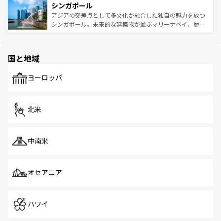
参照してほしい。
シンガポール
激する。気候は一年中温暖で、どの季節にも異なる楽しみ
み、どこを訪れても感動するはず。観光スポットが密集し
が待っている。親しみやすいタイの人々、仏教を中心とし
ており、効率よく見どころを回れるのも魅力。息をのむよ
アジアの交差点として多文化が融合した独自の魅力を放つ
た文化、そして多様な観光資源が、訪れる旅人を魅了し続
うな絶景から文化的な体験まで、香港を存分に楽しみ尽く
シンガポール。未来的な建築物が並ぶマリーナベイ、歴史
ける。 なお、新着のタイ情報は
コンテンツ一覧
を参照して
そう。 なお、新着の香港情報は
コンテンツ一覧
を参照して
と伝統を感じられるエスニックタウン、多数の緑豊かな公
ほしい。
ほしい。
園や自然保護区など、自然が調和した近代的な景観と文化
の多様性あふれるカラフルな町は、どこを歩いても新しい
国と地域
発見がある。さらに、治安のよさや充実した公共交通機関
も、旅行者にとっては魅力的なポイント。グルメも豊富
で、ホーカーズは地元の風情を楽しめる外せないスポット
ヨーロッパ
だ。訪れる人を飽きさせないシンガポールで、多様な魅力
を体感しよう。 なお、新着のシンガポール情報は
コンテン
ツ一覧
を参照してほしい。
北米
中南米
オセアニア
ハワイ