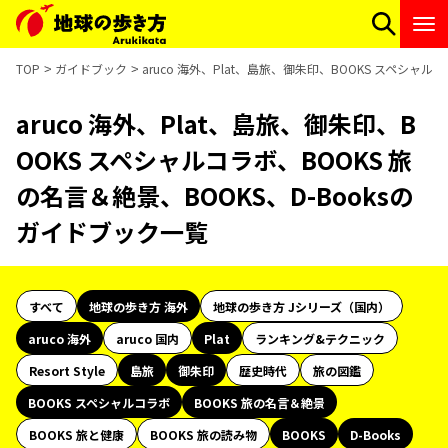
TOP
ガイドブック
aruco 海外、Plat、島旅、御朱印、BOOKS スペシャル
aruco 海外、Plat、島旅、御朱印、B
OOKS スペシャルコラボ、BOOKS 旅
の名言＆絶景、BOOKS、D-Booksの
ガイドブック一覧
すべて
地球の歩き方 海外
地球の歩き方 Jシリーズ（国内）
aruco 海外
aruco 国内
Plat
ランキング&テクニック
Resort Style
島旅
御朱印
歴史時代
旅の図鑑
BOOKS スペシャルコラボ
BOOKS 旅の名言＆絶景
BOOKS 旅と健康
BOOKS 旅の読み物
BOOKS
D-Books