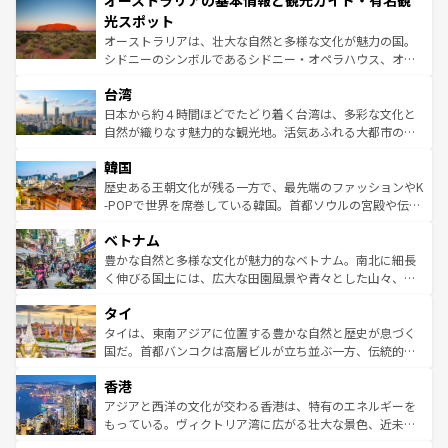
オーストラリアの基本情報と観光ガイド・有名観
ワイ島は見逃せない。また、定番の観光地といえばオアフ
文化が魅力。旅行者はアメリカの各地域で異なる魅力を楽
島だが、静かな自然を求めるならマウイ島やカウアイ島が
光スポット
しみながら、その多様性と豊かな歴史を感じることができ
おすすめ。エメラルドグリーンに輝く海をはじめ、豊かな
オーストラリアは、壮大な自然と多様な文化が魅力の国。
るだろう。車でのロードトリップや列車の旅も、アメリカ
文化や歴史が息づいている。「アロハスピリット」と呼ば
シドニーのシンボルであるシドニー・オペラハウス、オー
ならではの贅沢な旅のスタイルだ。 なお、新着のアメリカ
れるおもてなしの心で訪れる人々を迎えてくれるハワイの
ストラリア東海岸北部に広がる大サンゴ礁地帯グレートバ
情報は
コンテンツ一覧
を参照してほしい。
人々、おいしいローカルフードやハワイアンミュージッ
台湾
リアリーフや大陸中央部にそびえるウルル（エアーズロッ
ク、伝統的なフラダンスなど、すべてがハワイの魅力を彩
ク）、タスマニアの美しい原生林やケアンズの熱帯雨林な
日本から約４時間ほどでたどり着く台湾は、多彩な文化と
っている。訪れるたびに新しい発見と感動が待っているハ
ど、見どころがたくさん。また、カフェやワイン、オージ
自然が織りなす魅力的な観光地。活気あふれる大都市の台
ワイを、存分に味わってほしい。 なお、新着のハワイ情報
ービーフなどの食文化も豊かで、美味しいものであふれて
北やノスタルジックな町並みが人気な九份（ジォウフェ
は
コンテンツ一覧
を参照してほしい。
韓国
いる。アクティビティも充実しており、サーフィンやダイ
ン）、静ひつな山岳地帯である台湾東部など、都市の喧騒
ビング、ハイキングなど、アウトドア好きにはたまらな
と山間の静けさが共存しており、訪れる人に新しい発見と
歴史ある王朝文化が残る一方で、最先端のファッションやK
い。オーストラリアの多彩な魅力を存分に味わいつくそ
驚きをもたらしてくれる。また、奥深い台湾の食文化も魅
-POPで世界を席巻している韓国。首都ソウルの宮殿や伝統
う。 なお、新着のオーストラリア情報は
コンテンツ一覧
を
力で、夜市などの屋台グルメから高級料理、ヘルシーで美
家屋が並ぶエリアでは韓国の歴史と文化に浸ることがで
参照してほしい。
ベトナム
容にもいいと評判のスイーツなど、バラエティ豊かな料理
き、地方に足を延ばせば四季折々の自然美を楽しむことが
が味わえる。 なお、新着の台湾情報は
コンテンツ一覧
を参
できる。そして、キムチや焼肉、絶品のストリートフード
豊かな自然と多様な文化が魅力的なベトナム。南北に細長
照してほしい。
まで、さまざまな韓国料理が待っている。夜には、韓国な
く伸びる国土には、広大な田園風景や青々とした山々、世
らではのナイトライフも堪能できる。あたたかいホスピタ
界遺産に登録された壮大な自然景観が点在し、都市部では
タイ
リティに包まれながら、韓国の多彩な魅力を心ゆくまで味
急速な発展と共に伝統が息づく。ハノイの古い町並みやホ
わってみてほしい。 なお、新着の韓国情報は
コンテンツ一
ーチミン市のフランス統治時代の建物も、独特の雰囲気を
タイは、東南アジアに位置する豊かな自然と歴史が息づく
覧
を参照してほしい。
醸し出している。また、バラエティの豊かさとおいしさで
国だ。首都バンコクは高層ビルが立ち並ぶ一方、伝統的な
世界中の食通を魅了してやまないベトナム料理も魅力のひ
寺院や市場がいたるところに点在し、古きよき文化と現代
香港
とつ。フォーやバインミー、ベトナムコーヒーなどは、ぜ
の活気が交差している。北部ではチェンマイなどの山岳地
ひ現地で味わいたい。どの地域を訪れてもあたたかい人々
帯で自然と触れ合い、南部ではプーケットやクラビの美し
アジアと西洋の文化が交わる香港は、特有のエネルギーを
が旅行者を迎えてくれるので、きっと忘れられない旅にな
いビーチでリゾート気分を楽しむことができる。タイ料理
もっている。ヴィクトリア湾に広がる壮大な景色、近未来
るはずだ。 なお、新着のベトナム情報は
コンテンツ一覧
を
は世界的に有名で、屋台から高級レストランまで味覚を刺
的なアートスポット、そして歴史と現代が融合した町並