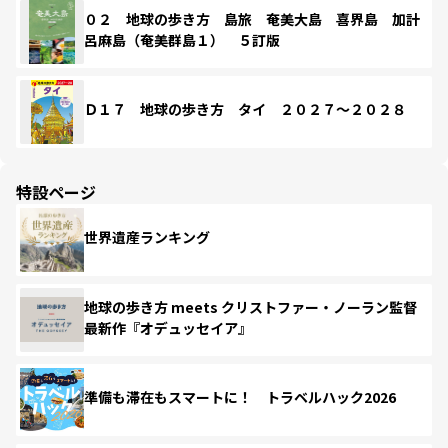
０２ 地球の歩き方 島旅 奄美大島 喜界島 加計
呂麻島（奄美群島１） ５訂版
Ｄ１７ 地球の歩き方 タイ ２０２７～２０２８
特設ページ
世界遺産ランキング
地球の歩き方 meets クリストファー・ノーラン監督
最新作『オデュッセイア』
準備も滞在もスマートに！ トラベルハック2026