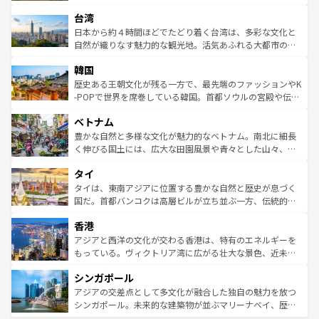
るだろう。車でのロードトリップや列車の旅も、アメリカ
文化や歴史が息づいている。「アロハスピリット」と呼ば
ストラリア東海岸北部に広がる大サンゴ礁地帯グレートバ
ならではの贅沢な旅のスタイルだ。 なお、新着のアメリカ
台湾
れるおもてなしの心で訪れる人々を迎えてくれるハワイの
リアリーフや大陸中央部にそびえるウルル（エアーズロッ
情報は
コンテンツ一覧
を参照してほしい。
人々、おいしいローカルフードやハワイアンミュージッ
ク）、タスマニアの美しい原生林やケアンズの熱帯雨林な
日本から約４時間ほどでたどり着く台湾は、多彩な文化と
ク、伝統的なフラダンスなど、すべてがハワイの魅力を彩
ど、見どころがたくさん。また、カフェやワイン、オージ
自然が織りなす魅力的な観光地。活気あふれる大都市の台
っている。訪れるたびに新しい発見と感動が待っているハ
ービーフなどの食文化も豊かで、美味しいものであふれて
北やノスタルジックな町並みが人気な九份（ジォウフェ
ワイを、存分に味わってほしい。 なお、新着のハワイ情報
韓国
いる。アクティビティも充実しており、サーフィンやダイ
ン）、静ひつな山岳地帯である台湾東部など、都市の喧騒
は
コンテンツ一覧
を参照してほしい。
ビング、ハイキングなど、アウトドア好きにはたまらな
と山間の静けさが共存しており、訪れる人に新しい発見と
歴史ある王朝文化が残る一方で、最先端のファッションやK
い。オーストラリアの多彩な魅力を存分に味わいつくそ
驚きをもたらしてくれる。また、奥深い台湾の食文化も魅
-POPで世界を席巻している韓国。首都ソウルの宮殿や伝統
う。 なお、新着のオーストラリア情報は
コンテンツ一覧
を
力で、夜市などの屋台グルメから高級料理、ヘルシーで美
家屋が並ぶエリアでは韓国の歴史と文化に浸ることがで
参照してほしい。
ベトナム
容にもいいと評判のスイーツなど、バラエティ豊かな料理
き、地方に足を延ばせば四季折々の自然美を楽しむことが
が味わえる。 なお、新着の台湾情報は
コンテンツ一覧
を参
できる。そして、キムチや焼肉、絶品のストリートフード
豊かな自然と多様な文化が魅力的なベトナム。南北に細長
照してほしい。
まで、さまざまな韓国料理が待っている。夜には、韓国な
く伸びる国土には、広大な田園風景や青々とした山々、世
らではのナイトライフも堪能できる。あたたかいホスピタ
界遺産に登録された壮大な自然景観が点在し、都市部では
タイ
リティに包まれながら、韓国の多彩な魅力を心ゆくまで味
急速な発展と共に伝統が息づく。ハノイの古い町並みやホ
わってみてほしい。 なお、新着の韓国情報は
コンテンツ一
ーチミン市のフランス統治時代の建物も、独特の雰囲気を
タイは、東南アジアに位置する豊かな自然と歴史が息づく
覧
を参照してほしい。
醸し出している。また、バラエティの豊かさとおいしさで
国だ。首都バンコクは高層ビルが立ち並ぶ一方、伝統的な
世界中の食通を魅了してやまないベトナム料理も魅力のひ
寺院や市場がいたるところに点在し、古きよき文化と現代
香港
とつ。フォーやバインミー、ベトナムコーヒーなどは、ぜ
の活気が交差している。北部ではチェンマイなどの山岳地
ひ現地で味わいたい。どの地域を訪れてもあたたかい人々
帯で自然と触れ合い、南部ではプーケットやクラビの美し
アジアと西洋の文化が交わる香港は、特有のエネルギーを
が旅行者を迎えてくれるので、きっと忘れられない旅にな
いビーチでリゾート気分を楽しむことができる。タイ料理
もっている。ヴィクトリア湾に広がる壮大な景色、近未来
るはずだ。 なお、新着のベトナム情報は
コンテンツ一覧
を
は世界的に有名で、屋台から高級レストランまで味覚を刺
的なアートスポット、そして歴史と現代が融合した町並
参照してほしい。
シンガポール
激する。気候は一年中温暖で、どの季節にも異なる楽しみ
み、どこを訪れても感動するはず。観光スポットが密集し
が待っている。親しみやすいタイの人々、仏教を中心とし
ており、効率よく見どころを回れるのも魅力。息をのむよ
アジアの交差点として多文化が融合した独自の魅力を放つ
た文化、そして多様な観光資源が、訪れる旅人を魅了し続
うな絶景から文化的な体験まで、香港を存分に楽しみ尽く
シンガポール。未来的な建築物が並ぶマリーナベイ、歴史
ける。 なお、新着のタイ情報は
コンテンツ一覧
を参照して
そう。 なお、新着の香港情報は
コンテンツ一覧
を参照して
と伝統を感じられるエスニックタウン、多数の緑豊かな公