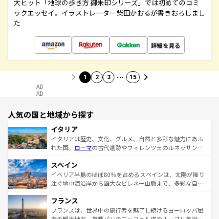
大ヒット「地球の歩き方 御朱印シリーズ」では初めてのコミ
ックエッセイ。イラストレーター柴田かおるが書きおろしまし
た
詳細を見る
…
1
2
3
15
AD
AD
人気の国と地域から探す
イタリア
イタリアは歴史、文化、グルメ、自然と多彩な魅力にあふ
れた国。
ローマ
の古代遺跡やフィレンツェのルネッサンス
美術、ヴェネツィアの運河など、歴史あるスポットはもち
スペイン
ろん、トスカーナの美しい田園風景やアマルフィ海岸の絶
景など、自然景観も見逃せない。観光の合間には、本場の
イベリア半島のほぼ80％を占めるスペインは、太陽が降り
ピザやパスタなど、絶品のイタリア料理を堪能することも
注ぐ地中海沿岸から雄大なピレネー山脈まで、多彩な自然
できる。朝目覚めてから夜眠るまで、すべての瞬間を楽し
と文化が詰まったヨーロッパ屈指の旅行先だ。多様な地域
フランス
ませてくれるイタリアで、忘れられない旅をしてみよう！
文化が根付くこの国では、情熱的なフラメンコ、熱気あふ
なお、新着のイタリア情報は
コンテンツ一覧
を参照してほ
れる闘牛、そして美味しいタパスが生活の一部となってい
フランスは、世界中の旅行者を魅了し続けるヨーロッパ屈
しい。
る。首都マドリードの洗練された雰囲気や、バルセロナの
指の観光地だ。首都パリのエッフェル塔やルーブル美術館