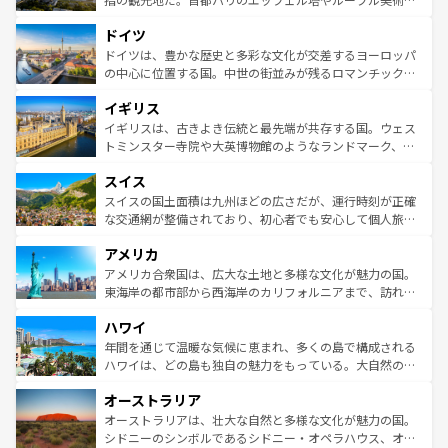
アートに溢れた街角から、地方では古代ローマ遺跡や中世
といった象徴的なスポットから、田舎町の古風な美しさま
ドイツ
の城塞都市、穏やかなビーチリゾートまで多彩な表情を見
で、幅広い魅力が詰まっている。華麗な宮殿、歴史的な大
せる。地方によって風土や気候が異なるスペインはその個
聖堂、美しいビーチ、そして豊かな自然が、訪れる者を心
ドイツは、豊かな歴史と多彩な文化が交差するヨーロッパ
性で訪れる人を魅了する。 なお、新着のスペイン情報は
コ
から魅了する。また、フランスは美食の国としても知ら
の中心に位置する国。中世の街並みが残るロマンチック街
ンテンツ一覧
を参照してほしい。
れ、フランス料理はユネスコ無形文化遺産にも登録されて
道から、未来を先取りするようなモダンな都市まで多様な
イギリス
いる。シャンパンの発祥地であるランス、プロヴァンスの
顔を持つこの国は、どこを歩いても飽きることがない。ベ
香り高いラベンダー畑など、多彩な楽しみ方が可能だ。さ
ルリンの文化的活気、バイエルン州のアルプスの絶景、そ
イギリスは、古きよき伝統と最先端が共存する国。ウェス
らに、パリ以外の地域にも魅力が溢れており、どの街角に
してライン川沿いのワイン畑といった風景は必見。ビール
トミンスター寺院や大英博物館のようなランドマーク、歴
も豊かな歴史と文化が息づいている。パリ以外の個性あふ
とソーセージを味わいながら地元の人と過ごす楽しい時間
史ある大学都市、美しい丘陵地帯や牧歌的な風景など、エ
れる地方に足を運ぶとそれぞれで全く異なる文化を体験で
スイス
は、お酒好きな人にはぜひ体験してほしい。 なお、新着の
リアごとに異なる魅力がある。また、優雅なアフタヌーン
きるだろう。 なお、新着のフランス情報は
コンテンツ一覧
ドイツ情報は
コンテンツ一覧
を参照してほしい。
ティー、ビール好きにはたまらない英国パブ、サッカー観
スイスの国土面積は九州ほどの広さだが、運行時刻が正確
を参照してほしい。
戦など、本場だからこそできる体験も豊富。イギリスを旅
な交通網が整備されており、初心者でも安心して個人旅行
して楽しみつくそう。 なお、新着のイギリス情報は
コンテ
を楽しめる。日本同様に時刻表どおりの旅が可能だ。中世
アメリカ
ンツ一覧
を参照してほしい。
の建物がそのまま残る町や、スイスならではのユニークな
博物館もあり、アルプス観光だけでなく町歩きも満喫する
アメリカ合衆国は、広大な土地と多様な文化が魅力の国。
ことができる。国民の所得が高いため物価も高いが、旅行
東海岸の都市部から西海岸のカリフォルニアまで、訪れる
者向けの交通パス提供のサービスもあり、うまく活用すれ
場所ごとに異なる風景と体験が待っている。ニューヨーク
ハワイ
ば市内交通費無料で観光を楽しむこともできる。 なお、新
のような巨大都市は、観光、ショッピング、エンターテイ
着のスイス情報は
コンテンツ一覧
を参照してほしい。
ンメントが詰まった刺激的なスポットだ。一方、アメリカ
年間を通じて温暖な気候に恵まれ、多くの島で構成される
西部には大自然が広がり、グランドキャニオンやイエロー
ハワイは、どの島も独自の魅力をもっている。大自然の神
ストーン国立公園といった絶景が堪能できる。さらに、南
秘を感じたいなら、火山が生み出した壮大な景観を誇るハ
オーストラリア
部のニューオーリンズでは、音楽と美食が融合した独特の
ワイ島は見逃せない。また、定番の観光地といえばオアフ
文化が魅力。旅行者はアメリカの各地域で異なる魅力を楽
島だが、静かな自然を求めるならマウイ島やカウアイ島が
オーストラリアは、壮大な自然と多様な文化が魅力の国。
しみながら、その多様性と豊かな歴史を感じることができ
おすすめ。エメラルドグリーンに輝く海をはじめ、豊かな
シドニーのシンボルであるシドニー・オペラハウス、オー