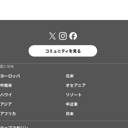
コミュニティを見る
国と地域
ヨーロッパ
北米
中南米
オセアニア
ハワイ
リゾート
アジア
中近東
アフリカ
日本
ウェブマガジン