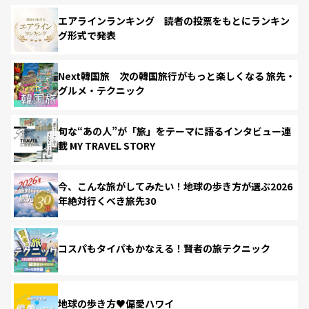
エアラインランキング 読者の投票をもとにランキン
グ形式で発表
Next韓国旅 次の韓国旅行がもっと楽しくなる 旅先・
グルメ・テクニック
旬な“あの人”が「旅」をテーマに語るインタビュー連
載 MY TRAVEL STORY
今、こんな旅がしてみたい！地球の歩き方が選ぶ2026
年絶対行くべき旅先30
コスパもタイパもかなえる！賢者の旅テクニック
地球の歩き方♥偏愛ハワイ