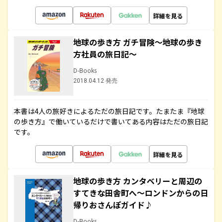
詳細を見る
地球の歩き方 ガチ冒険～地球の歩き
方社員の旅日記～
D-Books
2018.04.12 発売
本書は4人の旅好きによるただの旅日記です。たまたま『地球
の歩き方』で働いているだけで書いてある内容はただの旅日記
です。
詳細を見る
地球の歩き方 カンタベリーと周辺の
すてきな田舎町へ～ロンドンからの日
帰りおさんぽガイド♪
D-Books