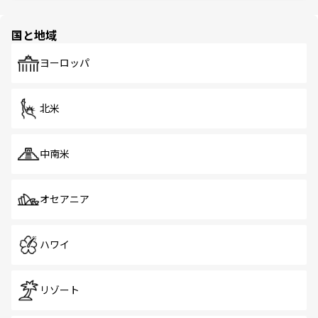
ほしい。
ほしい。
園や自然保護区など、自然が調和した近代的な景観と文化
の多様性あふれるカラフルな町は、どこを歩いても新しい
国と地域
発見がある。さらに、治安のよさや充実した公共交通機関
も、旅行者にとっては魅力的なポイント。グルメも豊富
で、ホーカーズは地元の風情を楽しめる外せないスポット
ヨーロッパ
だ。訪れる人を飽きさせないシンガポールで、多様な魅力
を体感しよう。 なお、新着のシンガポール情報は
コンテン
ツ一覧
を参照してほしい。
北米
中南米
オセアニア
ハワイ
リゾート