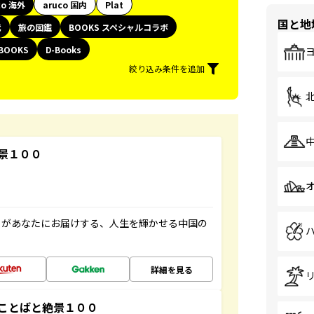
co 海外
aruco 国内
Plat
国と地
代
旅の図鑑
BOOKS スペシャルコラボ
BOOKS
D-Books
絞り込み条件を追加
景１００
」があなたにお届けする、人生を輝かせる中国の
詳細を見る
ことばと絶景１００