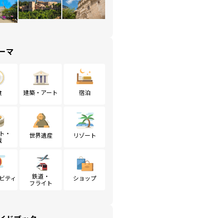
ーマ
食
建築・アート
宿泊
ト・
世界遺産
リゾート
戦
鉄道・
ビティ
ショップ
フライト