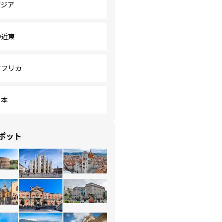
アジア
中近東
アフリカ
日本
ポット