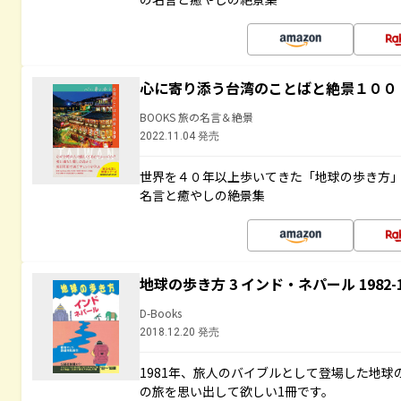
心に寄り添う台湾のことばと絶景１００
BOOKS 旅の名言＆絶景
2022.11.04 発売
世界を４０年以上歩いてきた「地球の歩き方
名言と癒やしの絶景集
地球の歩き方 3 インド・ネパール 1982
D-Books
2018.12.20 発売
1981年、旅人のバイブルとして登場した地
の旅を思い出して欲しい1冊です。