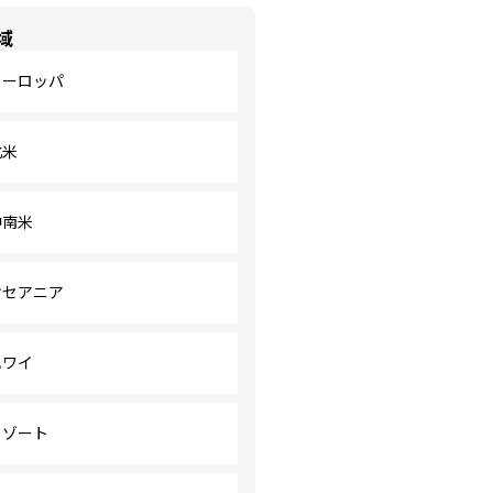
域
ヨーロッパ
北米
中南米
オセアニア
ハワイ
リゾート