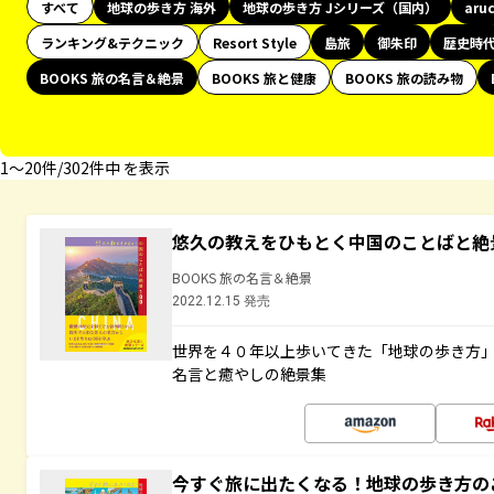
すべて
地球の歩き方 海外
地球の歩き方 Jシリーズ（国内）
aru
ランキング&テクニック
Resort Style
島旅
御朱印
歴史時
BOOKS 旅の名言＆絶景
BOOKS 旅と健康
BOOKS 旅の読み物
1〜20件/302件中 を表示
悠久の教えをひもとく中国のことばと絶
BOOKS 旅の名言＆絶景
2022.12.15 発売
世界を４０年以上歩いてきた「地球の歩き方
名言と癒やしの絶景集
今すぐ旅に出たくなる！地球の歩き方の