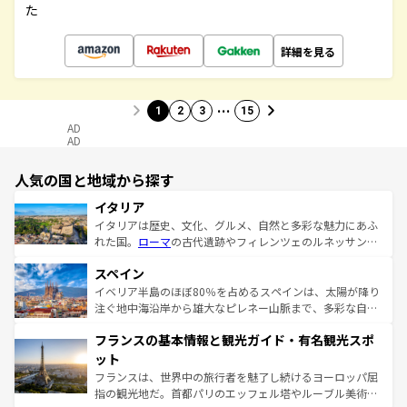
た
詳細を見る
…
1
2
3
15
AD
AD
人気の国と地域から探す
イタリア
イタリアは歴史、文化、グルメ、自然と多彩な魅力にあふ
れた国。
ローマ
の古代遺跡やフィレンツェのルネッサンス
美術、ヴェネツィアの運河など、歴史あるスポットはもち
スペイン
ろん、トスカーナの美しい田園風景やアマルフィ海岸の絶
景など、自然景観も見逃せない。観光の合間には、本場の
イベリア半島のほぼ80％を占めるスペインは、太陽が降り
ピザやパスタなど、絶品のイタリア料理を堪能することも
注ぐ地中海沿岸から雄大なピレネー山脈まで、多彩な自然
できる。朝目覚めてから夜眠るまで、すべての瞬間を楽し
と文化が詰まったヨーロッパ屈指の旅行先だ。多様な地域
フランスの基本情報と観光ガイド・有名観光スポ
ませてくれるイタリアで、忘れられない旅をしてみよう！
文化が根付くこの国では、情熱的なフラメンコ、熱気あふ
なお、新着のイタリア情報は
コンテンツ一覧
を参照してほ
れる闘牛、そして美味しいタパスが生活の一部となってい
ット
しい。
る。首都マドリードの洗練された雰囲気や、バルセロナの
フランスは、世界中の旅行者を魅了し続けるヨーロッパ屈
アートに溢れた街角から、地方では古代ローマ遺跡や中世
指の観光地だ。首都パリのエッフェル塔やルーブル美術館
の城塞都市、穏やかなビーチリゾートまで多彩な表情を見