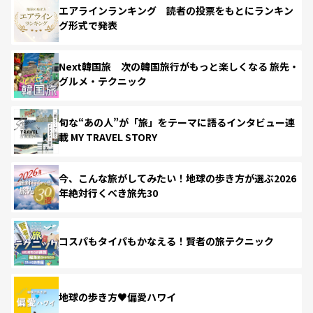
エアラインランキング 読者の投票をもとにランキン
グ形式で発表
Next韓国旅 次の韓国旅行がもっと楽しくなる 旅先・
グルメ・テクニック
旬な“あの人”が「旅」をテーマに語るインタビュー連
載 MY TRAVEL STORY
今、こんな旅がしてみたい！地球の歩き方が選ぶ2026
年絶対行くべき旅先30
コスパもタイパもかなえる！賢者の旅テクニック
地球の歩き方♥偏愛ハワイ