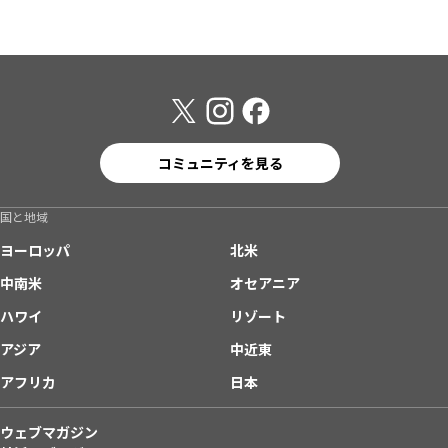
コミュニティを見る
国と地域
ヨーロッパ
北米
中南米
オセアニア
ハワイ
リゾート
アジア
中近東
アフリカ
日本
ウェブマガジン