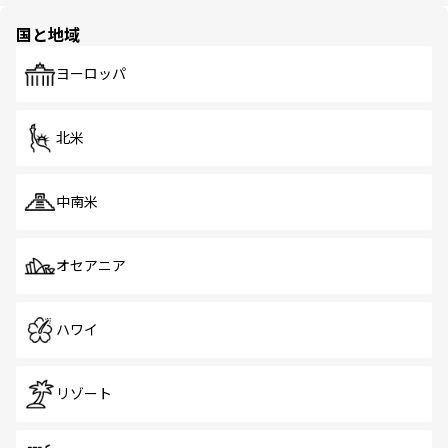
園や自然保護区など、自然が調和した近代的な景観と文化
の多様性あふれるカラフルな町は、どこを歩いても新しい
国と地域
発見がある。さらに、治安のよさや充実した公共交通機関
も、旅行者にとっては魅力的なポイント。グルメも豊富
で、ホーカーズは地元の風情を楽しめる外せないスポット
ヨーロッパ
だ。訪れる人を飽きさせないシンガポールで、多様な魅力
を体感しよう。 なお、新着のシンガポール情報は
コンテン
ツ一覧
を参照してほしい。
北米
中南米
オセアニア
ハワイ
リゾート