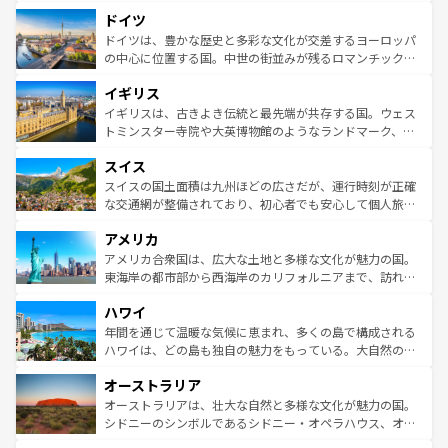
といった象徴的なスポットから、田舎町の古風な美しさま
せる。地方によって風土や気候が異なるスペインはその個
ドイツ
で、幅広い魅力が詰まっている。華麗な宮殿、歴史的な大
性で訪れる人を魅了する。 なお、新着のスペイン情報は
コ
聖堂、美しいビーチ、そして豊かな自然が、訪れる者を心
ドイツは、豊かな歴史と多彩な文化が交差するヨーロッパ
ンテンツ一覧
を参照してほしい。
から魅了する。また、フランスは美食の国としても知ら
の中心に位置する国。中世の街並みが残るロマンチック街
れ、フランス料理はユネスコ無形文化遺産にも登録されて
道から、未来を先取りするようなモダンな都市まで多様な
イギリス
いる。シャンパンの発祥地であるランス、プロヴァンスの
顔を持つこの国は、どこを歩いても飽きることがない。ベ
香り高いラベンダー畑など、多彩な楽しみ方が可能だ。さ
ルリンの文化的活気、バイエルン州のアルプスの絶景、そ
イギリスは、古きよき伝統と最先端が共存する国。ウェス
らに、パリ以外の地域にも魅力が溢れており、どの街角に
してライン川沿いのワイン畑といった風景は必見。ビール
トミンスター寺院や大英博物館のようなランドマーク、歴
も豊かな歴史と文化が息づいている。パリ以外の個性あふ
とソーセージを味わいながら地元の人と過ごす楽しい時間
史ある大学都市、美しい丘陵地帯や牧歌的な風景など、エ
れる地方に足を運ぶとそれぞれで全く異なる文化を体験で
スイス
は、お酒好きな人にはぜひ体験してほしい。 なお、新着の
リアごとに異なる魅力がある。また、優雅なアフタヌーン
きるだろう。 なお、新着のフランス情報は
コンテンツ一覧
ドイツ情報は
コンテンツ一覧
を参照してほしい。
ティー、ビール好きにはたまらない英国パブ、サッカー観
スイスの国土面積は九州ほどの広さだが、運行時刻が正確
を参照してほしい。
戦など、本場だからこそできる体験も豊富。イギリスを旅
な交通網が整備されており、初心者でも安心して個人旅行
して楽しみつくそう。 なお、新着のイギリス情報は
コンテ
を楽しめる。日本同様に時刻表どおりの旅が可能だ。中世
アメリカ
ンツ一覧
を参照してほしい。
の建物がそのまま残る町や、スイスならではのユニークな
博物館もあり、アルプス観光だけでなく町歩きも満喫する
アメリカ合衆国は、広大な土地と多様な文化が魅力の国。
ことができる。国民の所得が高いため物価も高いが、旅行
東海岸の都市部から西海岸のカリフォルニアまで、訪れる
者向けの交通パス提供のサービスもあり、うまく活用すれ
場所ごとに異なる風景と体験が待っている。ニューヨーク
ハワイ
ば市内交通費無料で観光を楽しむこともできる。 なお、新
のような巨大都市は、観光、ショッピング、エンターテイ
着のスイス情報は
コンテンツ一覧
を参照してほしい。
ンメントが詰まった刺激的なスポットだ。一方、アメリカ
年間を通じて温暖な気候に恵まれ、多くの島で構成される
西部には大自然が広がり、グランドキャニオンやイエロー
ハワイは、どの島も独自の魅力をもっている。大自然の神
ストーン国立公園といった絶景が堪能できる。さらに、南
秘を感じたいなら、火山が生み出した壮大な景観を誇るハ
オーストラリア
部のニューオーリンズでは、音楽と美食が融合した独特の
ワイ島は見逃せない。また、定番の観光地といえばオアフ
文化が魅力。旅行者はアメリカの各地域で異なる魅力を楽
島だが、静かな自然を求めるならマウイ島やカウアイ島が
オーストラリアは、壮大な自然と多様な文化が魅力の国。
しみながら、その多様性と豊かな歴史を感じることができ
おすすめ。エメラルドグリーンに輝く海をはじめ、豊かな
シドニーのシンボルであるシドニー・オペラハウス、オー
るだろう。車でのロードトリップや列車の旅も、アメリカ
文化や歴史が息づいている。「アロハスピリット」と呼ば
ストラリア東海岸北部に広がる大サンゴ礁地帯グレートバ