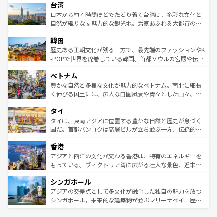
ならではの贅沢な旅のスタイルだ。 なお、新着のアメリカ
台湾
れるおもてなしの心で訪れる人々を迎えてくれるハワイの
リアリーフや大陸中央部にそびえるウルル（エアーズロッ
情報は
コンテンツ一覧
を参照してほしい。
人々、おいしいローカルフードやハワイアンミュージッ
ク）、タスマニアの美しい原生林やケアンズの熱帯雨林な
日本から約４時間ほどでたどり着く台湾は、多彩な文化と
ク、伝統的なフラダンスなど、すべてがハワイの魅力を彩
ど、見どころがたくさん。また、カフェやワイン、オージ
自然が織りなす魅力的な観光地。活気あふれる大都市の台
っている。訪れるたびに新しい発見と感動が待っているハ
ービーフなどの食文化も豊かで、美味しいものであふれて
北やノスタルジックな町並みが人気な九份（ジォウフェ
ワイを、存分に味わってほしい。 なお、新着のハワイ情報
韓国
いる。アクティビティも充実しており、サーフィンやダイ
ン）、静ひつな山岳地帯である台湾東部など、都市の喧騒
は
コンテンツ一覧
を参照してほしい。
ビング、ハイキングなど、アウトドア好きにはたまらな
と山間の静けさが共存しており、訪れる人に新しい発見と
歴史ある王朝文化が残る一方で、最先端のファッションやK
い。オーストラリアの多彩な魅力を存分に味わいつくそ
驚きをもたらしてくれる。また、奥深い台湾の食文化も魅
-POPで世界を席巻している韓国。首都ソウルの宮殿や伝統
う。 なお、新着のオーストラリア情報は
コンテンツ一覧
を
力で、夜市などの屋台グルメから高級料理、ヘルシーで美
家屋が並ぶエリアでは韓国の歴史と文化に浸ることがで
参照してほしい。
ベトナム
容にもいいと評判のスイーツなど、バラエティ豊かな料理
き、地方に足を延ばせば四季折々の自然美を楽しむことが
が味わえる。 なお、新着の台湾情報は
コンテンツ一覧
を参
できる。そして、キムチや焼肉、絶品のストリートフード
豊かな自然と多様な文化が魅力的なベトナム。南北に細長
照してほしい。
まで、さまざまな韓国料理が待っている。夜には、韓国な
く伸びる国土には、広大な田園風景や青々とした山々、世
らではのナイトライフも堪能できる。あたたかいホスピタ
界遺産に登録された壮大な自然景観が点在し、都市部では
タイ
リティに包まれながら、韓国の多彩な魅力を心ゆくまで味
急速な発展と共に伝統が息づく。ハノイの古い町並みやホ
わってみてほしい。 なお、新着の韓国情報は
コンテンツ一
ーチミン市のフランス統治時代の建物も、独特の雰囲気を
タイは、東南アジアに位置する豊かな自然と歴史が息づく
覧
を参照してほしい。
醸し出している。また、バラエティの豊かさとおいしさで
国だ。首都バンコクは高層ビルが立ち並ぶ一方、伝統的な
世界中の食通を魅了してやまないベトナム料理も魅力のひ
寺院や市場がいたるところに点在し、古きよき文化と現代
香港
とつ。フォーやバインミー、ベトナムコーヒーなどは、ぜ
の活気が交差している。北部ではチェンマイなどの山岳地
ひ現地で味わいたい。どの地域を訪れてもあたたかい人々
帯で自然と触れ合い、南部ではプーケットやクラビの美し
アジアと西洋の文化が交わる香港は、特有のエネルギーを
が旅行者を迎えてくれるので、きっと忘れられない旅にな
いビーチでリゾート気分を楽しむことができる。タイ料理
もっている。ヴィクトリア湾に広がる壮大な景色、近未来
るはずだ。 なお、新着のベトナム情報は
コンテンツ一覧
を
は世界的に有名で、屋台から高級レストランまで味覚を刺
的なアートスポット、そして歴史と現代が融合した町並
参照してほしい。
シンガポール
激する。気候は一年中温暖で、どの季節にも異なる楽しみ
み、どこを訪れても感動するはず。観光スポットが密集し
が待っている。親しみやすいタイの人々、仏教を中心とし
ており、効率よく見どころを回れるのも魅力。息をのむよ
アジアの交差点として多文化が融合した独自の魅力を放つ
た文化、そして多様な観光資源が、訪れる旅人を魅了し続
うな絶景から文化的な体験まで、香港を存分に楽しみ尽く
シンガポール。未来的な建築物が並ぶマリーナベイ、歴史
ける。 なお、新着のタイ情報は
コンテンツ一覧
を参照して
そう。 なお、新着の香港情報は
コンテンツ一覧
を参照して
と伝統を感じられるエスニックタウン、多数の緑豊かな公
ほしい。
ほしい。