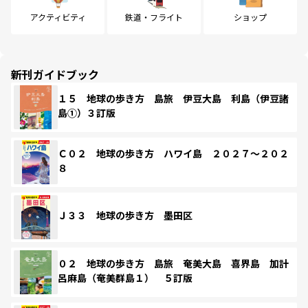
アクティビティ
鉄道・フライト
ショップ
新刊ガイドブック
１５ 地球の歩き方 島旅 伊豆大島 利島（伊豆諸
島①）３訂版
Ｃ０２ 地球の歩き方 ハワイ島 ２０２７～２０２
８
Ｊ３３ 地球の歩き方 墨田区
０２ 地球の歩き方 島旅 奄美大島 喜界島 加計
呂麻島（奄美群島１） ５訂版