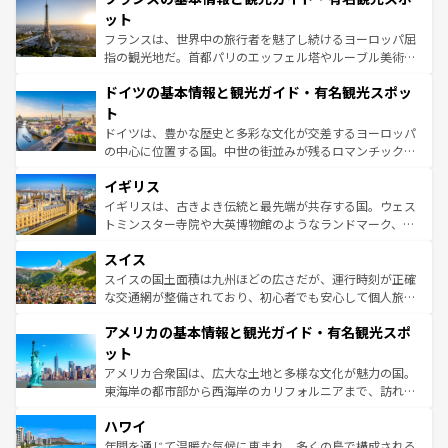
なお、新着のイタリア情報は
コンテンツ一覧
を参照してほ
れる闘牛、そして美味しいタパスが生活の一部となってい
ット
しい。
る。首都マドリードの洗練された雰囲気や、バルセロナの
フランスは、世界中の旅行者を魅了し続けるヨーロッパ屈
アートに溢れた街角から、地方では古代ローマ遺跡や中世
指の観光地だ。首都パリのエッフェル塔やルーブル美術館
の城塞都市、穏やかなビーチリゾートまで多彩な表情を見
といった象徴的なスポットから、田舎町の古風な美しさま
せる。地方によって風土や気候が異なるスペインはその個
ドイツの基本情報と観光ガイド・有名観光スポッ
で、幅広い魅力が詰まっている。華麗な宮殿、歴史的な大
性で訪れる人を魅了する。 なお、新着のスペイン情報は
コ
聖堂、美しいビーチ、そして豊かな自然が、訪れる者を心
ト
ンテンツ一覧
を参照してほしい。
から魅了する。また、フランスは美食の国としても知ら
ドイツは、豊かな歴史と多彩な文化が交差するヨーロッパ
れ、フランス料理はユネスコ無形文化遺産にも登録されて
の中心に位置する国。中世の街並みが残るロマンチック街
いる。シャンパンの発祥地であるランス、プロヴァンスの
道から、未来を先取りするようなモダンな都市まで多様な
香り高いラベンダー畑など、多彩な楽しみ方が可能だ。さ
イギリス
顔を持つこの国は、どこを歩いても飽きることがない。ベ
らに、パリ以外の地域にも魅力が溢れており、どの街角に
ルリンの文化的活気、バイエルン州のアルプスの絶景、そ
イギリスは、古きよき伝統と最先端が共存する国。ウェス
も豊かな歴史と文化が息づいている。パリ以外の個性あふ
してライン川沿いのワイン畑といった風景は必見。ビール
トミンスター寺院や大英博物館のようなランドマーク、歴
れる地方に足を運ぶとそれぞれで全く異なる文化を体験で
とソーセージを味わいながら地元の人と過ごす楽しい時間
史ある大学都市、美しい丘陵地帯や牧歌的な風景など、エ
きるだろう。 なお、新着のフランス情報は
コンテンツ一覧
スイス
は、お酒好きな人にはぜひ体験してほしい。 なお、新着の
リアごとに異なる魅力がある。また、優雅なアフタヌーン
を参照してほしい。
ドイツ情報は
コンテンツ一覧
を参照してほしい。
ティー、ビール好きにはたまらない英国パブ、サッカー観
スイスの国土面積は九州ほどの広さだが、運行時刻が正確
戦など、本場だからこそできる体験も豊富。イギリスを旅
な交通網が整備されており、初心者でも安心して個人旅行
して楽しみつくそう。 なお、新着のイギリス情報は
コンテ
を楽しめる。日本同様に時刻表どおりの旅が可能だ。中世
アメリカの基本情報と観光ガイド・有名観光スポ
ンツ一覧
を参照してほしい。
の建物がそのまま残る町や、スイスならではのユニークな
博物館もあり、アルプス観光だけでなく町歩きも満喫する
ット
ことができる。国民の所得が高いため物価も高いが、旅行
アメリカ合衆国は、広大な土地と多様な文化が魅力の国。
者向けの交通パス提供のサービスもあり、うまく活用すれ
東海岸の都市部から西海岸のカリフォルニアまで、訪れる
ば市内交通費無料で観光を楽しむこともできる。 なお、新
場所ごとに異なる風景と体験が待っている。ニューヨーク
着のスイス情報は
コンテンツ一覧
を参照してほしい。
ハワイ
のような巨大都市は、観光、ショッピング、エンターテイ
ンメントが詰まった刺激的なスポットだ。一方、アメリカ
年間を通じて温暖な気候に恵まれ、多くの島で構成される