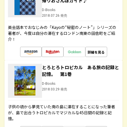
帰りおさんぽガイド♪
D-Books
2018.07.26 発売
英会話本でおなじみの「Kayoの“秘密のノート”」シリーズの
著者が、今度は自分の滞在するロンドン南東の田舎町をご紹
介！
詳細を見る
とろとろトロピカル ある旅の記録と
記憶。 第1巻
D-Books
2018.03.29 発売
子供の頃から夢見ていた南の島に滞在することになった筆者
が、島で出合うトロピカルでマジカルな45日間の記録と記
憶。