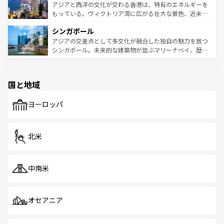
ひ現地で味わいたい。どの地域を訪れてもあたたかい人々
帯で自然と触れ合い、南部ではプーケットやクラビの美し
アジアと西洋の文化が交わる香港は、特有のエネルギーを
が旅行者を迎えてくれるので、きっと忘れられない旅にな
いビーチでリゾート気分を楽しむことができる。タイ料理
もっている。ヴィクトリア湾に広がる壮大な景色、近未来
るはずだ。 なお、新着のベトナム情報は
コンテンツ一覧
を
は世界的に有名で、屋台から高級レストランまで味覚を刺
的なアートスポット、そして歴史と現代が融合した町並
参照してほしい。
シンガポール
激する。気候は一年中温暖で、どの季節にも異なる楽しみ
み、どこを訪れても感動するはず。観光スポットが密集し
が待っている。親しみやすいタイの人々、仏教を中心とし
ており、効率よく見どころを回れるのも魅力。息をのむよ
アジアの交差点として多文化が融合した独自の魅力を放つ
た文化、そして多様な観光資源が、訪れる旅人を魅了し続
うな絶景から文化的な体験まで、香港を存分に楽しみ尽く
シンガポール。未来的な建築物が並ぶマリーナベイ、歴史
ける。 なお、新着のタイ情報は
コンテンツ一覧
を参照して
そう。 なお、新着の香港情報は
コンテンツ一覧
を参照して
と伝統を感じられるエスニックタウン、多数の緑豊かな公
ほしい。
ほしい。
園や自然保護区など、自然が調和した近代的な景観と文化
の多様性あふれるカラフルな町は、どこを歩いても新しい
国と地域
発見がある。さらに、治安のよさや充実した公共交通機関
も、旅行者にとっては魅力的なポイント。グルメも豊富
で、ホーカーズは地元の風情を楽しめる外せないスポット
ヨーロッパ
だ。訪れる人を飽きさせないシンガポールで、多様な魅力
を体感しよう。 なお、新着のシンガポール情報は
コンテン
ツ一覧
を参照してほしい。
北米
中南米
オセアニア