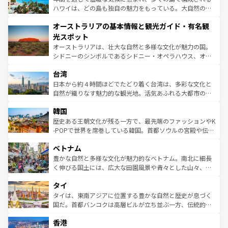
西部には大自然が広がり、グランドキャニオンやイエロー
ハワイは、どの島も独自の魅力をもっている。大自然の神
ストーン国立公園といった絶景が堪能できる。さらに、南
秘を感じたいなら、火山が生み出した壮大な景観を誇るハ
オーストラリアの基本情報と観光ガイド・有名観
部のニューオーリンズでは、音楽と美食が融合した独特の
ワイ島は見逃せない。また、定番の観光地といえばオアフ
文化が魅力。旅行者はアメリカの各地域で異なる魅力を楽
島だが、静かな自然を求めるならマウイ島やカウアイ島が
光スポット
しみながら、その多様性と豊かな歴史を感じることができ
おすすめ。エメラルドグリーンに輝く海をはじめ、豊かな
オーストラリアは、壮大な自然と多様な文化が魅力の国。
るだろう。車でのロードトリップや列車の旅も、アメリカ
文化や歴史が息づいている。「アロハスピリット」と呼ば
シドニーのシンボルであるシドニー・オペラハウス、オー
ならではの贅沢な旅のスタイルだ。 なお、新着のアメリカ
れるおもてなしの心で訪れる人々を迎えてくれるハワイの
ストラリア東海岸北部に広がる大サンゴ礁地帯グレートバ
情報は
コンテンツ一覧
を参照してほしい。
人々、おいしいローカルフードやハワイアンミュージッ
台湾
リアリーフや大陸中央部にそびえるウルル（エアーズロッ
ク、伝統的なフラダンスなど、すべてがハワイの魅力を彩
ク）、タスマニアの美しい原生林やケアンズの熱帯雨林な
日本から約４時間ほどでたどり着く台湾は、多彩な文化と
っている。訪れるたびに新しい発見と感動が待っているハ
ど、見どころがたくさん。また、カフェやワイン、オージ
自然が織りなす魅力的な観光地。活気あふれる大都市の台
ワイを、存分に味わってほしい。 なお、新着のハワイ情報
ービーフなどの食文化も豊かで、美味しいものであふれて
北やノスタルジックな町並みが人気な九份（ジォウフェ
は
コンテンツ一覧
を参照してほしい。
韓国
いる。アクティビティも充実しており、サーフィンやダイ
ン）、静ひつな山岳地帯である台湾東部など、都市の喧騒
ビング、ハイキングなど、アウトドア好きにはたまらな
と山間の静けさが共存しており、訪れる人に新しい発見と
歴史ある王朝文化が残る一方で、最先端のファッションやK
い。オーストラリアの多彩な魅力を存分に味わいつくそ
驚きをもたらしてくれる。また、奥深い台湾の食文化も魅
-POPで世界を席巻している韓国。首都ソウルの宮殿や伝統
う。 なお、新着のオーストラリア情報は
コンテンツ一覧
を
力で、夜市などの屋台グルメから高級料理、ヘルシーで美
家屋が並ぶエリアでは韓国の歴史と文化に浸ることがで
参照してほしい。
ベトナム
容にもいいと評判のスイーツなど、バラエティ豊かな料理
き、地方に足を延ばせば四季折々の自然美を楽しむことが
が味わえる。 なお、新着の台湾情報は
コンテンツ一覧
を参
できる。そして、キムチや焼肉、絶品のストリートフード
豊かな自然と多様な文化が魅力的なベトナム。南北に細長
照してほしい。
まで、さまざまな韓国料理が待っている。夜には、韓国な
く伸びる国土には、広大な田園風景や青々とした山々、世
らではのナイトライフも堪能できる。あたたかいホスピタ
界遺産に登録された壮大な自然景観が点在し、都市部では
タイ
リティに包まれながら、韓国の多彩な魅力を心ゆくまで味
急速な発展と共に伝統が息づく。ハノイの古い町並みやホ
わってみてほしい。 なお、新着の韓国情報は
コンテンツ一
ーチミン市のフランス統治時代の建物も、独特の雰囲気を
タイは、東南アジアに位置する豊かな自然と歴史が息づく
覧
を参照してほしい。
醸し出している。また、バラエティの豊かさとおいしさで
国だ。首都バンコクは高層ビルが立ち並ぶ一方、伝統的な
世界中の食通を魅了してやまないベトナム料理も魅力のひ
寺院や市場がいたるところに点在し、古きよき文化と現代
香港
とつ。フォーやバインミー、ベトナムコーヒーなどは、ぜ
の活気が交差している。北部ではチェンマイなどの山岳地