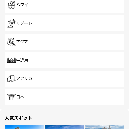
ハワイ
リゾート
アジア
中近東
アフリカ
日本
人気スポット