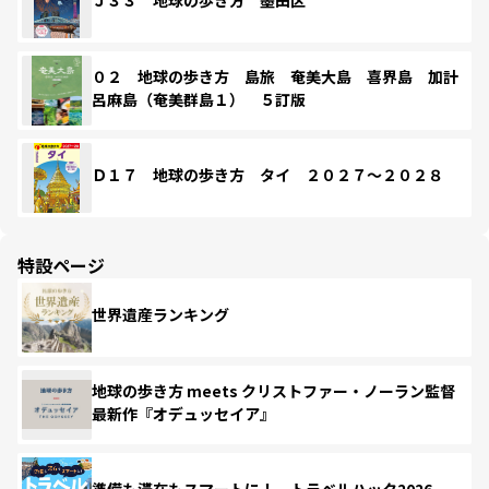
Ｊ３３ 地球の歩き方 墨田区
０２ 地球の歩き方 島旅 奄美大島 喜界島 加計
呂麻島（奄美群島１） ５訂版
Ｄ１７ 地球の歩き方 タイ ２０２７～２０２８
特設ページ
世界遺産ランキング
地球の歩き方 meets クリストファー・ノーラン監督
最新作『オデュッセイア』