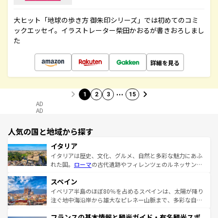
大ヒット「地球の歩き方 御朱印シリーズ」では初めてのコミ
ックエッセイ。イラストレーター柴田かおるが書きおろしまし
た
詳細を見る
…
1
2
3
15
AD
AD
人気の国と地域から探す
イタリア
イタリアは歴史、文化、グルメ、自然と多彩な魅力にあふ
れた国。
ローマ
の古代遺跡やフィレンツェのルネッサンス
美術、ヴェネツィアの運河など、歴史あるスポットはもち
スペイン
ろん、トスカーナの美しい田園風景やアマルフィ海岸の絶
景など、自然景観も見逃せない。観光の合間には、本場の
イベリア半島のほぼ80％を占めるスペインは、太陽が降り
ピザやパスタなど、絶品のイタリア料理を堪能することも
注ぐ地中海沿岸から雄大なピレネー山脈まで、多彩な自然
できる。朝目覚めてから夜眠るまで、すべての瞬間を楽し
と文化が詰まったヨーロッパ屈指の旅行先だ。多様な地域
フランスの基本情報と観光ガイド・有名観光スポ
ませてくれるイタリアで、忘れられない旅をしてみよう！
文化が根付くこの国では、情熱的なフラメンコ、熱気あふ