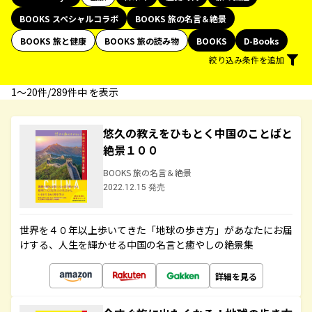
BOOKS スペシャルコラボ
BOOKS 旅の名言＆絶景
BOOKS 旅と健康
BOOKS 旅の読み物
BOOKS
D-Books
絞り込み条件を追加
1〜20件/289件中 を表示
悠久の教えをひもとく中国のことばと
絶景１００
BOOKS 旅の名言＆絶景
2022.12.15 発売
世界を４０年以上歩いてきた「地球の歩き方」があなたにお届
けする、人生を輝かせる中国の名言と癒やしの絶景集
詳細を見る