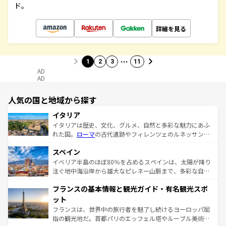
ド。
詳細を見る
…
1
2
3
11
AD
AD
人気の国と地域から探す
イタリア
イタリアは歴史、文化、グルメ、自然と多彩な魅力にあふ
れた国。
ローマ
の古代遺跡やフィレンツェのルネッサンス
美術、ヴェネツィアの運河など、歴史あるスポットはもち
スペイン
ろん、トスカーナの美しい田園風景やアマルフィ海岸の絶
景など、自然景観も見逃せない。観光の合間には、本場の
イベリア半島のほぼ80％を占めるスペインは、太陽が降り
ピザやパスタなど、絶品のイタリア料理を堪能することも
注ぐ地中海沿岸から雄大なピレネー山脈まで、多彩な自然
できる。朝目覚めてから夜眠るまで、すべての瞬間を楽し
と文化が詰まったヨーロッパ屈指の旅行先だ。多様な地域
フランスの基本情報と観光ガイド・有名観光スポ
ませてくれるイタリアで、忘れられない旅をしてみよう！
文化が根付くこの国では、情熱的なフラメンコ、熱気あふ
なお、新着のイタリア情報は
コンテンツ一覧
を参照してほ
れる闘牛、そして美味しいタパスが生活の一部となってい
ット
しい。
る。首都マドリードの洗練された雰囲気や、バルセロナの
フランスは、世界中の旅行者を魅了し続けるヨーロッパ屈
アートに溢れた街角から、地方では古代ローマ遺跡や中世
指の観光地だ。首都パリのエッフェル塔やルーブル美術館
の城塞都市、穏やかなビーチリゾートまで多彩な表情を見