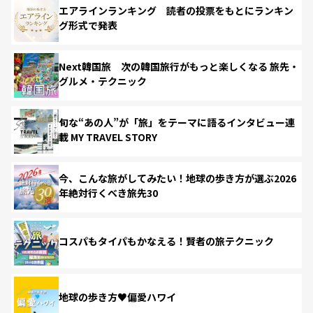
エアラインランキング 読者の投票をもとにランキン
グ形式で発表
Next韓国旅 次の韓国旅行がもっと楽しくなる 旅先・
グルメ・テクニック
旬な“あの人”が「旅」をテーマに語るインタビュー連
載 MY TRAVEL STORY
今、こんな旅がしてみたい！地球の歩き方が選ぶ2026
年絶対行くべき旅先30
コスパもタイパもかなえる！賢者の旅テクニック
地球の歩き方♥偏愛ハワイ