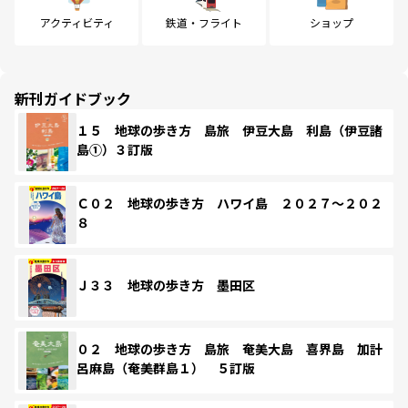
アクティビティ
鉄道・フライト
ショップ
新刊ガイドブック
１５ 地球の歩き方 島旅 伊豆大島 利島（伊豆諸
島①）３訂版
Ｃ０２ 地球の歩き方 ハワイ島 ２０２７～２０２
８
Ｊ３３ 地球の歩き方 墨田区
０２ 地球の歩き方 島旅 奄美大島 喜界島 加計
呂麻島（奄美群島１） ５訂版