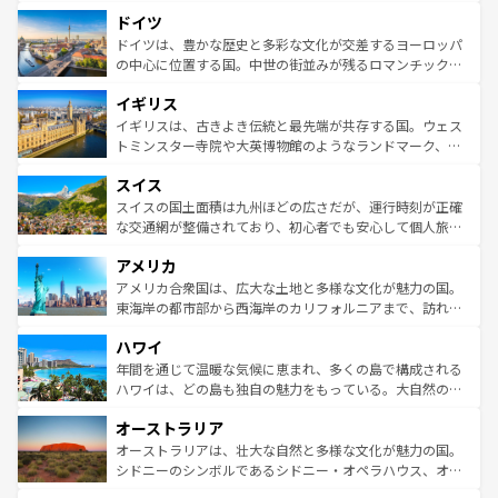
といった象徴的なスポットから、田舎町の古風な美しさま
せる。地方によって風土や気候が異なるスペインはその個
ドイツ
で、幅広い魅力が詰まっている。華麗な宮殿、歴史的な大
性で訪れる人を魅了する。 なお、新着のスペイン情報は
コ
聖堂、美しいビーチ、そして豊かな自然が、訪れる者を心
ドイツは、豊かな歴史と多彩な文化が交差するヨーロッパ
ンテンツ一覧
を参照してほしい。
から魅了する。また、フランスは美食の国としても知ら
の中心に位置する国。中世の街並みが残るロマンチック街
れ、フランス料理はユネスコ無形文化遺産にも登録されて
道から、未来を先取りするようなモダンな都市まで多様な
イギリス
いる。シャンパンの発祥地であるランス、プロヴァンスの
顔を持つこの国は、どこを歩いても飽きることがない。ベ
香り高いラベンダー畑など、多彩な楽しみ方が可能だ。さ
ルリンの文化的活気、バイエルン州のアルプスの絶景、そ
イギリスは、古きよき伝統と最先端が共存する国。ウェス
らに、パリ以外の地域にも魅力が溢れており、どの街角に
してライン川沿いのワイン畑といった風景は必見。ビール
トミンスター寺院や大英博物館のようなランドマーク、歴
も豊かな歴史と文化が息づいている。パリ以外の個性あふ
とソーセージを味わいながら地元の人と過ごす楽しい時間
史ある大学都市、美しい丘陵地帯や牧歌的な風景など、エ
れる地方に足を運ぶとそれぞれで全く異なる文化を体験で
スイス
は、お酒好きな人にはぜひ体験してほしい。 なお、新着の
リアごとに異なる魅力がある。また、優雅なアフタヌーン
きるだろう。 なお、新着のフランス情報は
コンテンツ一覧
ドイツ情報は
コンテンツ一覧
を参照してほしい。
ティー、ビール好きにはたまらない英国パブ、サッカー観
スイスの国土面積は九州ほどの広さだが、運行時刻が正確
を参照してほしい。
戦など、本場だからこそできる体験も豊富。イギリスを旅
な交通網が整備されており、初心者でも安心して個人旅行
して楽しみつくそう。 なお、新着のイギリス情報は
コンテ
を楽しめる。日本同様に時刻表どおりの旅が可能だ。中世
アメリカ
ンツ一覧
を参照してほしい。
の建物がそのまま残る町や、スイスならではのユニークな
博物館もあり、アルプス観光だけでなく町歩きも満喫する
アメリカ合衆国は、広大な土地と多様な文化が魅力の国。
ことができる。国民の所得が高いため物価も高いが、旅行
東海岸の都市部から西海岸のカリフォルニアまで、訪れる
者向けの交通パス提供のサービスもあり、うまく活用すれ
場所ごとに異なる風景と体験が待っている。ニューヨーク
ハワイ
ば市内交通費無料で観光を楽しむこともできる。 なお、新
のような巨大都市は、観光、ショッピング、エンターテイ
着のスイス情報は
コンテンツ一覧
を参照してほしい。
ンメントが詰まった刺激的なスポットだ。一方、アメリカ
年間を通じて温暖な気候に恵まれ、多くの島で構成される
西部には大自然が広がり、グランドキャニオンやイエロー
ハワイは、どの島も独自の魅力をもっている。大自然の神
ストーン国立公園といった絶景が堪能できる。さらに、南
秘を感じたいなら、火山が生み出した壮大な景観を誇るハ
オーストラリア
部のニューオーリンズでは、音楽と美食が融合した独特の
ワイ島は見逃せない。また、定番の観光地といえばオアフ
文化が魅力。旅行者はアメリカの各地域で異なる魅力を楽
島だが、静かな自然を求めるならマウイ島やカウアイ島が
オーストラリアは、壮大な自然と多様な文化が魅力の国。
しみながら、その多様性と豊かな歴史を感じることができ
おすすめ。エメラルドグリーンに輝く海をはじめ、豊かな
シドニーのシンボルであるシドニー・オペラハウス、オー
るだろう。車でのロードトリップや列車の旅も、アメリカ
文化や歴史が息づいている。「アロハスピリット」と呼ば
ストラリア東海岸北部に広がる大サンゴ礁地帯グレートバ