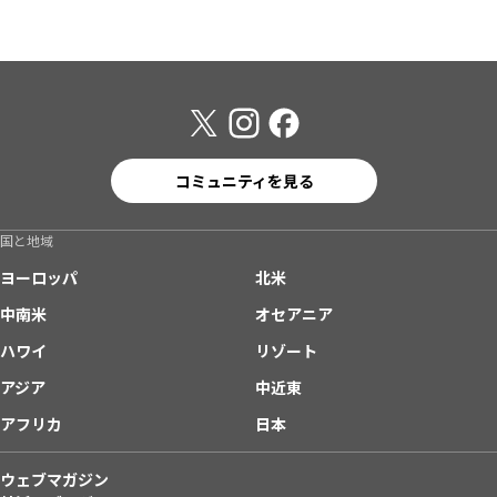
コミュニティを見る
国と地域
ヨーロッパ
北米
中南米
オセアニア
ハワイ
リゾート
アジア
中近東
アフリカ
日本
ウェブマガジン