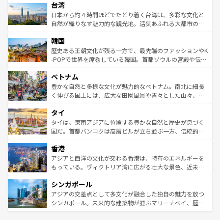
ならではの贅沢な旅のスタイルだ。 なお、新着のアメリカ
台湾
れるおもてなしの心で訪れる人々を迎えてくれるハワイの
リアリーフや大陸中央部にそびえるウルル（エアーズロッ
情報は
コンテンツ一覧
を参照してほしい。
人々、おいしいローカルフードやハワイアンミュージッ
ク）、タスマニアの美しい原生林やケアンズの熱帯雨林な
日本から約４時間ほどでたどり着く台湾は、多彩な文化と
ク、伝統的なフラダンスなど、すべてがハワイの魅力を彩
ど、見どころがたくさん。また、カフェやワイン、オージ
自然が織りなす魅力的な観光地。活気あふれる大都市の台
っている。訪れるたびに新しい発見と感動が待っているハ
ービーフなどの食文化も豊かで、美味しいものであふれて
北やノスタルジックな町並みが人気な九份（ジォウフェ
ワイを、存分に味わってほしい。 なお、新着のハワイ情報
韓国
いる。アクティビティも充実しており、サーフィンやダイ
ン）、静ひつな山岳地帯である台湾東部など、都市の喧騒
は
コンテンツ一覧
を参照してほしい。
ビング、ハイキングなど、アウトドア好きにはたまらな
と山間の静けさが共存しており、訪れる人に新しい発見と
歴史ある王朝文化が残る一方で、最先端のファッションやK
い。オーストラリアの多彩な魅力を存分に味わいつくそ
驚きをもたらしてくれる。また、奥深い台湾の食文化も魅
-POPで世界を席巻している韓国。首都ソウルの宮殿や伝統
う。 なお、新着のオーストラリア情報は
コンテンツ一覧
を
力で、夜市などの屋台グルメから高級料理、ヘルシーで美
家屋が並ぶエリアでは韓国の歴史と文化に浸ることがで
参照してほしい。
ベトナム
容にもいいと評判のスイーツなど、バラエティ豊かな料理
き、地方に足を延ばせば四季折々の自然美を楽しむことが
が味わえる。 なお、新着の台湾情報は
コンテンツ一覧
を参
できる。そして、キムチや焼肉、絶品のストリートフード
豊かな自然と多様な文化が魅力的なベトナム。南北に細長
照してほしい。
まで、さまざまな韓国料理が待っている。夜には、韓国な
く伸びる国土には、広大な田園風景や青々とした山々、世
らではのナイトライフも堪能できる。あたたかいホスピタ
界遺産に登録された壮大な自然景観が点在し、都市部では
タイ
リティに包まれながら、韓国の多彩な魅力を心ゆくまで味
急速な発展と共に伝統が息づく。ハノイの古い町並みやホ
わってみてほしい。 なお、新着の韓国情報は
コンテンツ一
ーチミン市のフランス統治時代の建物も、独特の雰囲気を
タイは、東南アジアに位置する豊かな自然と歴史が息づく
覧
を参照してほしい。
醸し出している。また、バラエティの豊かさとおいしさで
国だ。首都バンコクは高層ビルが立ち並ぶ一方、伝統的な
世界中の食通を魅了してやまないベトナム料理も魅力のひ
寺院や市場がいたるところに点在し、古きよき文化と現代
香港
とつ。フォーやバインミー、ベトナムコーヒーなどは、ぜ
の活気が交差している。北部ではチェンマイなどの山岳地
ひ現地で味わいたい。どの地域を訪れてもあたたかい人々
帯で自然と触れ合い、南部ではプーケットやクラビの美し
アジアと西洋の文化が交わる香港は、特有のエネルギーを
が旅行者を迎えてくれるので、きっと忘れられない旅にな
いビーチでリゾート気分を楽しむことができる。タイ料理
もっている。ヴィクトリア湾に広がる壮大な景色、近未来
るはずだ。 なお、新着のベトナム情報は
コンテンツ一覧
を
は世界的に有名で、屋台から高級レストランまで味覚を刺
的なアートスポット、そして歴史と現代が融合した町並
参照してほしい。
シンガポール
激する。気候は一年中温暖で、どの季節にも異なる楽しみ
み、どこを訪れても感動するはず。観光スポットが密集し
が待っている。親しみやすいタイの人々、仏教を中心とし
ており、効率よく見どころを回れるのも魅力。息をのむよ
アジアの交差点として多文化が融合した独自の魅力を放つ
た文化、そして多様な観光資源が、訪れる旅人を魅了し続
うな絶景から文化的な体験まで、香港を存分に楽しみ尽く
シンガポール。未来的な建築物が並ぶマリーナベイ、歴史
ける。 なお、新着のタイ情報は
コンテンツ一覧
を参照して
そう。 なお、新着の香港情報は
コンテンツ一覧
を参照して
と伝統を感じられるエスニックタウン、多数の緑豊かな公
ほしい。
ほしい。