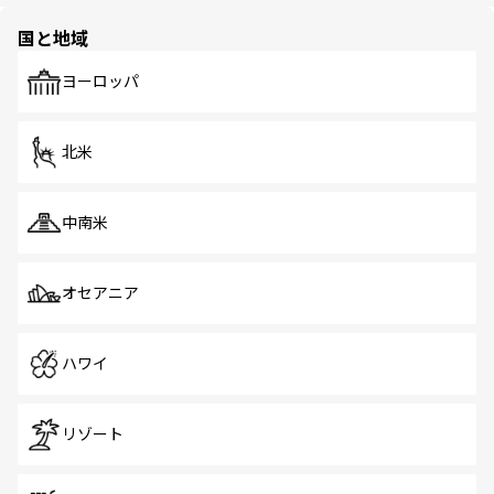
園や自然保護区など、自然が調和した近代的な景観と文化
の多様性あふれるカラフルな町は、どこを歩いても新しい
国と地域
発見がある。さらに、治安のよさや充実した公共交通機関
も、旅行者にとっては魅力的なポイント。グルメも豊富
で、ホーカーズは地元の風情を楽しめる外せないスポット
ヨーロッパ
だ。訪れる人を飽きさせないシンガポールで、多様な魅力
を体感しよう。 なお、新着のシンガポール情報は
コンテン
ツ一覧
を参照してほしい。
北米
中南米
オセアニア
ハワイ
リゾート