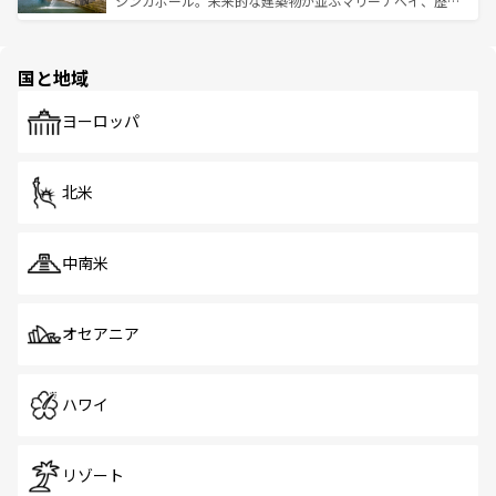
シンガポール。未来的な建築物が並ぶマリーナベイ、歴史
ける。 なお、新着のタイ情報は
コンテンツ一覧
を参照して
そう。 なお、新着の香港情報は
コンテンツ一覧
を参照して
と伝統を感じられるエスニックタウン、多数の緑豊かな公
ほしい。
ほしい。
園や自然保護区など、自然が調和した近代的な景観と文化
の多様性あふれるカラフルな町は、どこを歩いても新しい
国と地域
発見がある。さらに、治安のよさや充実した公共交通機関
も、旅行者にとっては魅力的なポイント。グルメも豊富
で、ホーカーズは地元の風情を楽しめる外せないスポット
ヨーロッパ
だ。訪れる人を飽きさせないシンガポールで、多様な魅力
を体感しよう。 なお、新着のシンガポール情報は
コンテン
ツ一覧
を参照してほしい。
北米
中南米
オセアニア
ハワイ
リゾート