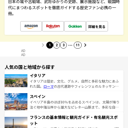
日本の城や古戦場、武将ゆかりの史跡、展示施設など、戦国時
代にまつわるスポットを徹底ガイドする歴史ファン必携の一
冊。
詳細を見る
…
1
2
3
11
AD
AD
人気の国と地域から探す
イタリア
イタリアは歴史、文化、グルメ、自然と多彩な魅力にあふ
れた国。
ローマ
の古代遺跡やフィレンツェのルネッサンス
美術、ヴェネツィアの運河など、歴史あるスポットはもち
スペイン
ろん、トスカーナの美しい田園風景やアマルフィ海岸の絶
景など、自然景観も見逃せない。観光の合間には、本場の
イベリア半島のほぼ80％を占めるスペインは、太陽が降り
ピザやパスタなど、絶品のイタリア料理を堪能することも
注ぐ地中海沿岸から雄大なピレネー山脈まで、多彩な自然
できる。朝目覚めてから夜眠るまで、すべての瞬間を楽し
と文化が詰まったヨーロッパ屈指の旅行先だ。多様な地域
フランスの基本情報と観光ガイド・有名観光スポ
ませてくれるイタリアで、忘れられない旅をしてみよう！
文化が根付くこの国では、情熱的なフラメンコ、熱気あふ
なお、新着のイタリア情報は
コンテンツ一覧
を参照してほ
れる闘牛、そして美味しいタパスが生活の一部となってい
ット
しい。
る。首都マドリードの洗練された雰囲気や、バルセロナの