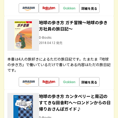
詳細を見る
地球の歩き方 ガチ冒険～地球の歩き
方社員の旅日記～
D-Books
2018.04.12 発売
本書は4人の旅好きによるただの旅日記です。たまたま『地球
の歩き方』で働いているだけで書いてある内容はただの旅日記
です。
詳細を見る
地球の歩き方 カンタベリーと周辺の
すてきな田舎町へ～ロンドンからの日
帰りおさんぽガイド♪
D-Books