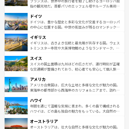
フランスは、世界中の旅行者を魅了し続けるヨーロッパ屈
アートに溢れた街角から、地方では古代ローマ遺跡や中世
指の観光地だ。首都パリのエッフェル塔やルーブル美術館
の城塞都市、穏やかなビーチリゾートまで多彩な表情を見
といった象徴的なスポットから、田舎町の古風な美しさま
せる。地方によって風土や気候が異なるスペインはその個
ドイツ
で、幅広い魅力が詰まっている。華麗な宮殿、歴史的な大
性で訪れる人を魅了する。 なお、新着のスペイン情報は
コ
聖堂、美しいビーチ、そして豊かな自然が、訪れる者を心
ドイツは、豊かな歴史と多彩な文化が交差するヨーロッパ
ンテンツ一覧
を参照してほしい。
から魅了する。また、フランスは美食の国としても知ら
の中心に位置する国。中世の街並みが残るロマンチック街
れ、フランス料理はユネスコ無形文化遺産にも登録されて
道から、未来を先取りするようなモダンな都市まで多様な
イギリス
いる。シャンパンの発祥地であるランス、プロヴァンスの
顔を持つこの国は、どこを歩いても飽きることがない。ベ
香り高いラベンダー畑など、多彩な楽しみ方が可能だ。さ
ルリンの文化的活気、バイエルン州のアルプスの絶景、そ
イギリスは、古きよき伝統と最先端が共存する国。ウェス
らに、パリ以外の地域にも魅力が溢れており、どの街角に
してライン川沿いのワイン畑といった風景は必見。ビール
トミンスター寺院や大英博物館のようなランドマーク、歴
も豊かな歴史と文化が息づいている。パリ以外の個性あふ
とソーセージを味わいながら地元の人と過ごす楽しい時間
史ある大学都市、美しい丘陵地帯や牧歌的な風景など、エ
れる地方に足を運ぶとそれぞれで全く異なる文化を体験で
スイス
は、お酒好きな人にはぜひ体験してほしい。 なお、新着の
リアごとに異なる魅力がある。また、優雅なアフタヌーン
きるだろう。 なお、新着のフランス情報は
コンテンツ一覧
ドイツ情報は
コンテンツ一覧
を参照してほしい。
ティー、ビール好きにはたまらない英国パブ、サッカー観
スイスの国土面積は九州ほどの広さだが、運行時刻が正確
を参照してほしい。
戦など、本場だからこそできる体験も豊富。イギリスを旅
な交通網が整備されており、初心者でも安心して個人旅行
して楽しみつくそう。 なお、新着のイギリス情報は
コンテ
を楽しめる。日本同様に時刻表どおりの旅が可能だ。中世
アメリカ
ンツ一覧
を参照してほしい。
の建物がそのまま残る町や、スイスならではのユニークな
博物館もあり、アルプス観光だけでなく町歩きも満喫する
アメリカ合衆国は、広大な土地と多様な文化が魅力の国。
ことができる。国民の所得が高いため物価も高いが、旅行
東海岸の都市部から西海岸のカリフォルニアまで、訪れる
者向けの交通パス提供のサービスもあり、うまく活用すれ
場所ごとに異なる風景と体験が待っている。ニューヨーク
ハワイ
ば市内交通費無料で観光を楽しむこともできる。 なお、新
のような巨大都市は、観光、ショッピング、エンターテイ
着のスイス情報は
コンテンツ一覧
を参照してほしい。
ンメントが詰まった刺激的なスポットだ。一方、アメリカ
年間を通じて温暖な気候に恵まれ、多くの島で構成される
西部には大自然が広がり、グランドキャニオンやイエロー
ハワイは、どの島も独自の魅力をもっている。大自然の神
ストーン国立公園といった絶景が堪能できる。さらに、南
秘を感じたいなら、火山が生み出した壮大な景観を誇るハ
オーストラリア
部のニューオーリンズでは、音楽と美食が融合した独特の
ワイ島は見逃せない。また、定番の観光地といえばオアフ
文化が魅力。旅行者はアメリカの各地域で異なる魅力を楽
島だが、静かな自然を求めるならマウイ島やカウアイ島が
オーストラリアは、壮大な自然と多様な文化が魅力の国。