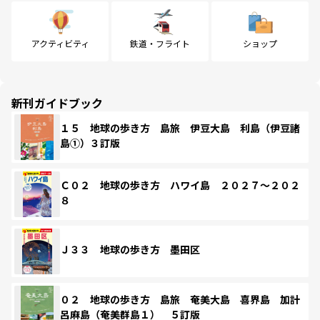
アクティビティ
鉄道・フライト
ショップ
新刊ガイドブック
１５ 地球の歩き方 島旅 伊豆大島 利島（伊豆諸
島①）３訂版
Ｃ０２ 地球の歩き方 ハワイ島 ２０２７～２０２
８
Ｊ３３ 地球の歩き方 墨田区
０２ 地球の歩き方 島旅 奄美大島 喜界島 加計
呂麻島（奄美群島１） ５訂版