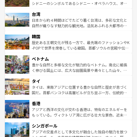
しみながら、その多様性と豊かな歴史を感じることができ
おすすめ。エメラルドグリーンに輝く海をはじめ、豊かな
シドニーのシンボルであるシドニー・オペラハウス、オー
るだろう。車でのロードトリップや列車の旅も、アメリカ
文化や歴史が息づいている。「アロハスピリット」と呼ば
ストラリア東海岸北部に広がる大サンゴ礁地帯グレートバ
ならではの贅沢な旅のスタイルだ。 なお、新着のアメリカ
台湾
れるおもてなしの心で訪れる人々を迎えてくれるハワイの
リアリーフや大陸中央部にそびえるウルル（エアーズロッ
情報は
コンテンツ一覧
を参照してほしい。
人々、おいしいローカルフードやハワイアンミュージッ
ク）、タスマニアの美しい原生林やケアンズの熱帯雨林な
日本から約４時間ほどでたどり着く台湾は、多彩な文化と
ク、伝統的なフラダンスなど、すべてがハワイの魅力を彩
ど、見どころがたくさん。また、カフェやワイン、オージ
自然が織りなす魅力的な観光地。活気あふれる大都市の台
っている。訪れるたびに新しい発見と感動が待っているハ
ービーフなどの食文化も豊かで、美味しいものであふれて
北やノスタルジックな町並みが人気な九份（ジォウフェ
ワイを、存分に味わってほしい。 なお、新着のハワイ情報
韓国
いる。アクティビティも充実しており、サーフィンやダイ
ン）、静ひつな山岳地帯である台湾東部など、都市の喧騒
は
コンテンツ一覧
を参照してほしい。
ビング、ハイキングなど、アウトドア好きにはたまらな
と山間の静けさが共存しており、訪れる人に新しい発見と
歴史ある王朝文化が残る一方で、最先端のファッションやK
い。オーストラリアの多彩な魅力を存分に味わいつくそ
驚きをもたらしてくれる。また、奥深い台湾の食文化も魅
-POPで世界を席巻している韓国。首都ソウルの宮殿や伝統
う。 なお、新着のオーストラリア情報は
コンテンツ一覧
を
力で、夜市などの屋台グルメから高級料理、ヘルシーで美
家屋が並ぶエリアでは韓国の歴史と文化に浸ることがで
参照してほしい。
ベトナム
容にもいいと評判のスイーツなど、バラエティ豊かな料理
き、地方に足を延ばせば四季折々の自然美を楽しむことが
が味わえる。 なお、新着の台湾情報は
コンテンツ一覧
を参
できる。そして、キムチや焼肉、絶品のストリートフード
豊かな自然と多様な文化が魅力的なベトナム。南北に細長
照してほしい。
まで、さまざまな韓国料理が待っている。夜には、韓国な
く伸びる国土には、広大な田園風景や青々とした山々、世
らではのナイトライフも堪能できる。あたたかいホスピタ
界遺産に登録された壮大な自然景観が点在し、都市部では
タイ
リティに包まれながら、韓国の多彩な魅力を心ゆくまで味
急速な発展と共に伝統が息づく。ハノイの古い町並みやホ
わってみてほしい。 なお、新着の韓国情報は
コンテンツ一
ーチミン市のフランス統治時代の建物も、独特の雰囲気を
タイは、東南アジアに位置する豊かな自然と歴史が息づく
覧
を参照してほしい。
醸し出している。また、バラエティの豊かさとおいしさで
国だ。首都バンコクは高層ビルが立ち並ぶ一方、伝統的な
世界中の食通を魅了してやまないベトナム料理も魅力のひ
寺院や市場がいたるところに点在し、古きよき文化と現代
香港
とつ。フォーやバインミー、ベトナムコーヒーなどは、ぜ
の活気が交差している。北部ではチェンマイなどの山岳地
ひ現地で味わいたい。どの地域を訪れてもあたたかい人々
帯で自然と触れ合い、南部ではプーケットやクラビの美し
アジアと西洋の文化が交わる香港は、特有のエネルギーを
が旅行者を迎えてくれるので、きっと忘れられない旅にな
いビーチでリゾート気分を楽しむことができる。タイ料理
もっている。ヴィクトリア湾に広がる壮大な景色、近未来
るはずだ。 なお、新着のベトナム情報は
コンテンツ一覧
を
は世界的に有名で、屋台から高級レストランまで味覚を刺
的なアートスポット、そして歴史と現代が融合した町並
参照してほしい。
シンガポール
激する。気候は一年中温暖で、どの季節にも異なる楽しみ
み、どこを訪れても感動するはず。観光スポットが密集し
が待っている。親しみやすいタイの人々、仏教を中心とし
ており、効率よく見どころを回れるのも魅力。息をのむよ
アジアの交差点として多文化が融合した独自の魅力を放つ
た文化、そして多様な観光資源が、訪れる旅人を魅了し続
うな絶景から文化的な体験まで、香港を存分に楽しみ尽く