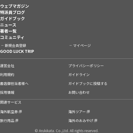
ウェブマガジン
特派員ブログ
ガイドブック
ニュース
著者一覧
コミュニティ
新規会員登録
マイページ
GOOD LUCK TRIP
運営会社
プライバシーポリシー
利用規約
ガイドライン
書店御担当者様へ
ガイドブックに投稿する
採用情報
お問い合わせ
関連サービス
海外航空券
海外ツアー
旅行用品
海外のおみやげ
© Arukikata. Co.,Ltd. All rights reserved.