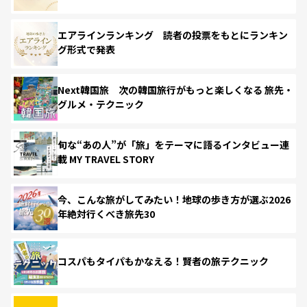
エアラインランキング 読者の投票をもとにランキン
グ形式で発表
Next韓国旅 次の韓国旅行がもっと楽しくなる 旅先・
グルメ・テクニック
旬な“あの人”が「旅」をテーマに語るインタビュー連
載 MY TRAVEL STORY
今、こんな旅がしてみたい！地球の歩き方が選ぶ2026
年絶対行くべき旅先30
コスパもタイパもかなえる！賢者の旅テクニック