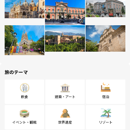
旅のテーマ
飲食
建築・アート
宿泊
イベント・観戦
世界遺産
リゾート