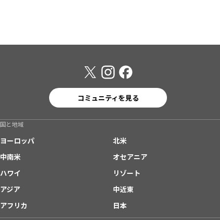
コミュニティを見る
国と地域
ヨーロッパ
北米
中南米
オセアニア
ハワイ
リゾート
アジア
中近東
アフリカ
日本