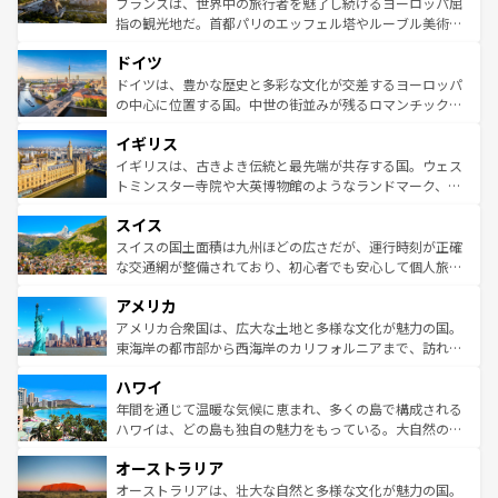
フランスは、世界中の旅行者を魅了し続けるヨーロッパ屈
アートに溢れた街角から、地方では古代ローマ遺跡や中世
指の観光地だ。首都パリのエッフェル塔やルーブル美術館
の城塞都市、穏やかなビーチリゾートまで多彩な表情を見
といった象徴的なスポットから、田舎町の古風な美しさま
せる。地方によって風土や気候が異なるスペインはその個
ドイツ
で、幅広い魅力が詰まっている。華麗な宮殿、歴史的な大
性で訪れる人を魅了する。 なお、新着のスペイン情報は
コ
聖堂、美しいビーチ、そして豊かな自然が、訪れる者を心
ドイツは、豊かな歴史と多彩な文化が交差するヨーロッパ
ンテンツ一覧
を参照してほしい。
から魅了する。また、フランスは美食の国としても知ら
の中心に位置する国。中世の街並みが残るロマンチック街
れ、フランス料理はユネスコ無形文化遺産にも登録されて
道から、未来を先取りするようなモダンな都市まで多様な
イギリス
いる。シャンパンの発祥地であるランス、プロヴァンスの
顔を持つこの国は、どこを歩いても飽きることがない。ベ
香り高いラベンダー畑など、多彩な楽しみ方が可能だ。さ
ルリンの文化的活気、バイエルン州のアルプスの絶景、そ
イギリスは、古きよき伝統と最先端が共存する国。ウェス
らに、パリ以外の地域にも魅力が溢れており、どの街角に
してライン川沿いのワイン畑といった風景は必見。ビール
トミンスター寺院や大英博物館のようなランドマーク、歴
も豊かな歴史と文化が息づいている。パリ以外の個性あふ
とソーセージを味わいながら地元の人と過ごす楽しい時間
史ある大学都市、美しい丘陵地帯や牧歌的な風景など、エ
れる地方に足を運ぶとそれぞれで全く異なる文化を体験で
スイス
は、お酒好きな人にはぜひ体験してほしい。 なお、新着の
リアごとに異なる魅力がある。また、優雅なアフタヌーン
きるだろう。 なお、新着のフランス情報は
コンテンツ一覧
ドイツ情報は
コンテンツ一覧
を参照してほしい。
ティー、ビール好きにはたまらない英国パブ、サッカー観
スイスの国土面積は九州ほどの広さだが、運行時刻が正確
を参照してほしい。
戦など、本場だからこそできる体験も豊富。イギリスを旅
な交通網が整備されており、初心者でも安心して個人旅行
して楽しみつくそう。 なお、新着のイギリス情報は
コンテ
を楽しめる。日本同様に時刻表どおりの旅が可能だ。中世
アメリカ
ンツ一覧
を参照してほしい。
の建物がそのまま残る町や、スイスならではのユニークな
博物館もあり、アルプス観光だけでなく町歩きも満喫する
アメリカ合衆国は、広大な土地と多様な文化が魅力の国。
ことができる。国民の所得が高いため物価も高いが、旅行
東海岸の都市部から西海岸のカリフォルニアまで、訪れる
者向けの交通パス提供のサービスもあり、うまく活用すれ
場所ごとに異なる風景と体験が待っている。ニューヨーク
ハワイ
ば市内交通費無料で観光を楽しむこともできる。 なお、新
のような巨大都市は、観光、ショッピング、エンターテイ
着のスイス情報は
コンテンツ一覧
を参照してほしい。
ンメントが詰まった刺激的なスポットだ。一方、アメリカ
年間を通じて温暖な気候に恵まれ、多くの島で構成される
西部には大自然が広がり、グランドキャニオンやイエロー
ハワイは、どの島も独自の魅力をもっている。大自然の神
ストーン国立公園といった絶景が堪能できる。さらに、南
秘を感じたいなら、火山が生み出した壮大な景観を誇るハ
オーストラリア
部のニューオーリンズでは、音楽と美食が融合した独特の
ワイ島は見逃せない。また、定番の観光地といえばオアフ
文化が魅力。旅行者はアメリカの各地域で異なる魅力を楽
島だが、静かな自然を求めるならマウイ島やカウアイ島が
オーストラリアは、壮大な自然と多様な文化が魅力の国。