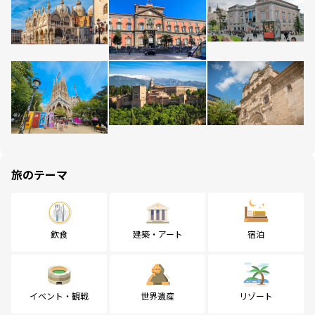
旅のテーマ
飲食
建築・アート
宿泊
イベント・観戦
世界遺産
リゾート