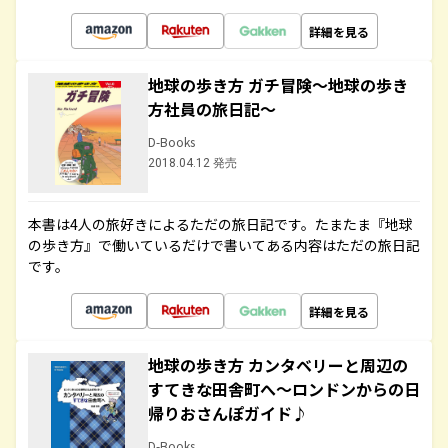
詳細を見る
地球の歩き方 ガチ冒険～地球の歩き
方社員の旅日記～
D-Books
2018.04.12 発売
本書は4人の旅好きによるただの旅日記です。たまたま『地球
の歩き方』で働いているだけで書いてある内容はただの旅日記
です。
詳細を見る
地球の歩き方 カンタベリーと周辺の
すてきな田舎町へ～ロンドンからの日
帰りおさんぽガイド♪
D-Books