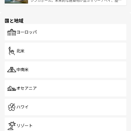
シンガポール。未来的な建築物が並ぶマリーナベイ、歴史
ける。 なお、新着のタイ情報は
コンテンツ一覧
を参照して
そう。 なお、新着の香港情報は
コンテンツ一覧
を参照して
と伝統を感じられるエスニックタウン、多数の緑豊かな公
ほしい。
ほしい。
園や自然保護区など、自然が調和した近代的な景観と文化
の多様性あふれるカラフルな町は、どこを歩いても新しい
国と地域
発見がある。さらに、治安のよさや充実した公共交通機関
も、旅行者にとっては魅力的なポイント。グルメも豊富
で、ホーカーズは地元の風情を楽しめる外せないスポット
ヨーロッパ
だ。訪れる人を飽きさせないシンガポールで、多様な魅力
を体感しよう。 なお、新着のシンガポール情報は
コンテン
ツ一覧
を参照してほしい。
北米
中南米
オセアニア
ハワイ
リゾート