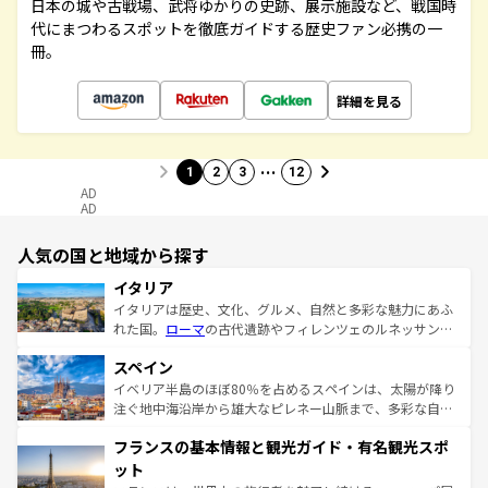
日本の城や古戦場、武将ゆかりの史跡、展示施設など、戦国時
代にまつわるスポットを徹底ガイドする歴史ファン必携の一
冊。
詳細を見る
…
1
2
3
12
AD
AD
人気の国と地域から探す
イタリア
イタリアは歴史、文化、グルメ、自然と多彩な魅力にあふ
れた国。
ローマ
の古代遺跡やフィレンツェのルネッサンス
美術、ヴェネツィアの運河など、歴史あるスポットはもち
スペイン
ろん、トスカーナの美しい田園風景やアマルフィ海岸の絶
景など、自然景観も見逃せない。観光の合間には、本場の
イベリア半島のほぼ80％を占めるスペインは、太陽が降り
ピザやパスタなど、絶品のイタリア料理を堪能することも
注ぐ地中海沿岸から雄大なピレネー山脈まで、多彩な自然
できる。朝目覚めてから夜眠るまで、すべての瞬間を楽し
と文化が詰まったヨーロッパ屈指の旅行先だ。多様な地域
フランスの基本情報と観光ガイド・有名観光スポ
ませてくれるイタリアで、忘れられない旅をしてみよう！
文化が根付くこの国では、情熱的なフラメンコ、熱気あふ
なお、新着のイタリア情報は
コンテンツ一覧
を参照してほ
れる闘牛、そして美味しいタパスが生活の一部となってい
ット
しい。
る。首都マドリードの洗練された雰囲気や、バルセロナの