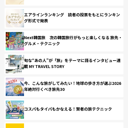
エアラインランキング 読者の投票をもとにランキン
グ形式で発表
Next韓国旅 次の韓国旅行がもっと楽しくなる 旅先・
グルメ・テクニック
旬な“あの人”が「旅」をテーマに語るインタビュー連
載 MY TRAVEL STORY
今、こんな旅がしてみたい！地球の歩き方が選ぶ2026
年絶対行くべき旅先30
コスパもタイパもかなえる！賢者の旅テクニック