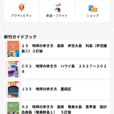
アクティビティ
鉄道・フライト
ショップ
新刊ガイドブック
１５ 地球の歩き方 島旅 伊豆大島 利島（伊豆諸
島①）３訂版
Ｃ０２ 地球の歩き方 ハワイ島 ２０２７～２０２
８
Ｊ３３ 地球の歩き方 墨田区
０２ 地球の歩き方 島旅 奄美大島 喜界島 加計
呂麻島（奄美群島１） ５訂版