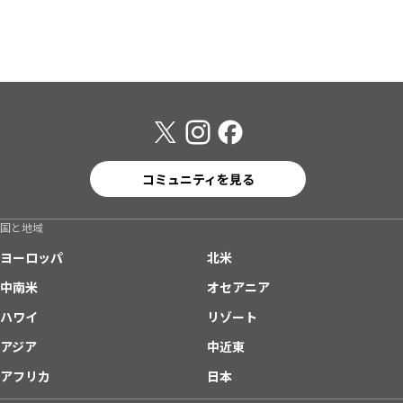
コミュニティを見る
国と地域
ヨーロッパ
北米
中南米
オセアニア
ハワイ
リゾート
アジア
中近東
アフリカ
日本