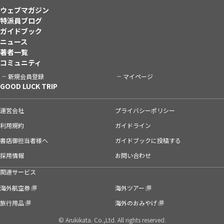
ウェブマガジン
特派員ブログ
ガイドブック
ニュース
著者一覧
コミュニティ
新規会員登録
マイページ
GOOD LUCK TRIP
運営会社
プライバシーポリシー
利用規約
ガイドライン
書店御担当者様へ
ガイドブックに投稿する
採用情報
お問い合わせ
関連サービス
海外航空券
海外ツアー
旅行用品
海外のおみやげ
© Arukikata. Co.,Ltd. All rights reserved.