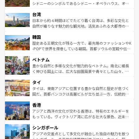
しみながら、その多様性と豊かな歴史を感じることができ
おすすめ。エメラルドグリーンに輝く海をはじめ、豊かな
シドニーのシンボルであるシドニー・オペラハウス、オー
るだろう。車でのロードトリップや列車の旅も、アメリカ
文化や歴史が息づいている。「アロハスピリット」と呼ば
ストラリア東海岸北部に広がる大サンゴ礁地帯グレートバ
ならではの贅沢な旅のスタイルだ。 なお、新着のアメリカ
台湾
れるおもてなしの心で訪れる人々を迎えてくれるハワイの
リアリーフや大陸中央部にそびえるウルル（エアーズロッ
情報は
コンテンツ一覧
を参照してほしい。
人々、おいしいローカルフードやハワイアンミュージッ
ク）、タスマニアの美しい原生林やケアンズの熱帯雨林な
日本から約４時間ほどでたどり着く台湾は、多彩な文化と
ク、伝統的なフラダンスなど、すべてがハワイの魅力を彩
ど、見どころがたくさん。また、カフェやワイン、オージ
自然が織りなす魅力的な観光地。活気あふれる大都市の台
っている。訪れるたびに新しい発見と感動が待っているハ
ービーフなどの食文化も豊かで、美味しいものであふれて
北やノスタルジックな町並みが人気な九份（ジォウフェ
ワイを、存分に味わってほしい。 なお、新着のハワイ情報
韓国
いる。アクティビティも充実しており、サーフィンやダイ
ン）、静ひつな山岳地帯である台湾東部など、都市の喧騒
は
コンテンツ一覧
を参照してほしい。
ビング、ハイキングなど、アウトドア好きにはたまらな
と山間の静けさが共存しており、訪れる人に新しい発見と
歴史ある王朝文化が残る一方で、最先端のファッションやK
い。オーストラリアの多彩な魅力を存分に味わいつくそ
驚きをもたらしてくれる。また、奥深い台湾の食文化も魅
-POPで世界を席巻している韓国。首都ソウルの宮殿や伝統
う。 なお、新着のオーストラリア情報は
コンテンツ一覧
を
力で、夜市などの屋台グルメから高級料理、ヘルシーで美
家屋が並ぶエリアでは韓国の歴史と文化に浸ることがで
参照してほしい。
ベトナム
容にもいいと評判のスイーツなど、バラエティ豊かな料理
き、地方に足を延ばせば四季折々の自然美を楽しむことが
が味わえる。 なお、新着の台湾情報は
コンテンツ一覧
を参
できる。そして、キムチや焼肉、絶品のストリートフード
豊かな自然と多様な文化が魅力的なベトナム。南北に細長
照してほしい。
まで、さまざまな韓国料理が待っている。夜には、韓国な
く伸びる国土には、広大な田園風景や青々とした山々、世
らではのナイトライフも堪能できる。あたたかいホスピタ
界遺産に登録された壮大な自然景観が点在し、都市部では
タイ
リティに包まれながら、韓国の多彩な魅力を心ゆくまで味
急速な発展と共に伝統が息づく。ハノイの古い町並みやホ
わってみてほしい。 なお、新着の韓国情報は
コンテンツ一
ーチミン市のフランス統治時代の建物も、独特の雰囲気を
タイは、東南アジアに位置する豊かな自然と歴史が息づく
覧
を参照してほしい。
醸し出している。また、バラエティの豊かさとおいしさで
国だ。首都バンコクは高層ビルが立ち並ぶ一方、伝統的な
世界中の食通を魅了してやまないベトナム料理も魅力のひ
寺院や市場がいたるところに点在し、古きよき文化と現代
香港
とつ。フォーやバインミー、ベトナムコーヒーなどは、ぜ
の活気が交差している。北部ではチェンマイなどの山岳地
ひ現地で味わいたい。どの地域を訪れてもあたたかい人々
帯で自然と触れ合い、南部ではプーケットやクラビの美し
アジアと西洋の文化が交わる香港は、特有のエネルギーを
が旅行者を迎えてくれるので、きっと忘れられない旅にな
いビーチでリゾート気分を楽しむことができる。タイ料理
もっている。ヴィクトリア湾に広がる壮大な景色、近未来
るはずだ。 なお、新着のベトナム情報は
コンテンツ一覧
を
は世界的に有名で、屋台から高級レストランまで味覚を刺
的なアートスポット、そして歴史と現代が融合した町並
参照してほしい。
シンガポール
激する。気候は一年中温暖で、どの季節にも異なる楽しみ
み、どこを訪れても感動するはず。観光スポットが密集し
が待っている。親しみやすいタイの人々、仏教を中心とし
ており、効率よく見どころを回れるのも魅力。息をのむよ
アジアの交差点として多文化が融合した独自の魅力を放つ
た文化、そして多様な観光資源が、訪れる旅人を魅了し続
うな絶景から文化的な体験まで、香港を存分に楽しみ尽く