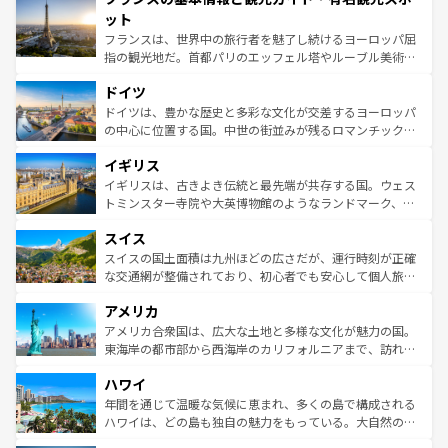
なお、新着のイタリア情報は
コンテンツ一覧
を参照してほ
れる闘牛、そして美味しいタパスが生活の一部となってい
ット
しい。
る。首都マドリードの洗練された雰囲気や、バルセロナの
フランスは、世界中の旅行者を魅了し続けるヨーロッパ屈
アートに溢れた街角から、地方では古代ローマ遺跡や中世
指の観光地だ。首都パリのエッフェル塔やルーブル美術館
の城塞都市、穏やかなビーチリゾートまで多彩な表情を見
といった象徴的なスポットから、田舎町の古風な美しさま
せる。地方によって風土や気候が異なるスペインはその個
ドイツ
で、幅広い魅力が詰まっている。華麗な宮殿、歴史的な大
性で訪れる人を魅了する。 なお、新着のスペイン情報は
コ
聖堂、美しいビーチ、そして豊かな自然が、訪れる者を心
ドイツは、豊かな歴史と多彩な文化が交差するヨーロッパ
ンテンツ一覧
を参照してほしい。
から魅了する。また、フランスは美食の国としても知ら
の中心に位置する国。中世の街並みが残るロマンチック街
れ、フランス料理はユネスコ無形文化遺産にも登録されて
道から、未来を先取りするようなモダンな都市まで多様な
イギリス
いる。シャンパンの発祥地であるランス、プロヴァンスの
顔を持つこの国は、どこを歩いても飽きることがない。ベ
香り高いラベンダー畑など、多彩な楽しみ方が可能だ。さ
ルリンの文化的活気、バイエルン州のアルプスの絶景、そ
イギリスは、古きよき伝統と最先端が共存する国。ウェス
らに、パリ以外の地域にも魅力が溢れており、どの街角に
してライン川沿いのワイン畑といった風景は必見。ビール
トミンスター寺院や大英博物館のようなランドマーク、歴
も豊かな歴史と文化が息づいている。パリ以外の個性あふ
とソーセージを味わいながら地元の人と過ごす楽しい時間
史ある大学都市、美しい丘陵地帯や牧歌的な風景など、エ
れる地方に足を運ぶとそれぞれで全く異なる文化を体験で
スイス
は、お酒好きな人にはぜひ体験してほしい。 なお、新着の
リアごとに異なる魅力がある。また、優雅なアフタヌーン
きるだろう。 なお、新着のフランス情報は
コンテンツ一覧
ドイツ情報は
コンテンツ一覧
を参照してほしい。
ティー、ビール好きにはたまらない英国パブ、サッカー観
スイスの国土面積は九州ほどの広さだが、運行時刻が正確
を参照してほしい。
戦など、本場だからこそできる体験も豊富。イギリスを旅
な交通網が整備されており、初心者でも安心して個人旅行
して楽しみつくそう。 なお、新着のイギリス情報は
コンテ
を楽しめる。日本同様に時刻表どおりの旅が可能だ。中世
アメリカ
ンツ一覧
を参照してほしい。
の建物がそのまま残る町や、スイスならではのユニークな
博物館もあり、アルプス観光だけでなく町歩きも満喫する
アメリカ合衆国は、広大な土地と多様な文化が魅力の国。
ことができる。国民の所得が高いため物価も高いが、旅行
東海岸の都市部から西海岸のカリフォルニアまで、訪れる
者向けの交通パス提供のサービスもあり、うまく活用すれ
場所ごとに異なる風景と体験が待っている。ニューヨーク
ハワイ
ば市内交通費無料で観光を楽しむこともできる。 なお、新
のような巨大都市は、観光、ショッピング、エンターテイ
着のスイス情報は
コンテンツ一覧
を参照してほしい。
ンメントが詰まった刺激的なスポットだ。一方、アメリカ
年間を通じて温暖な気候に恵まれ、多くの島で構成される
西部には大自然が広がり、グランドキャニオンやイエロー
ハワイは、どの島も独自の魅力をもっている。大自然の神
ストーン国立公園といった絶景が堪能できる。さらに、南
秘を感じたいなら、火山が生み出した壮大な景観を誇るハ