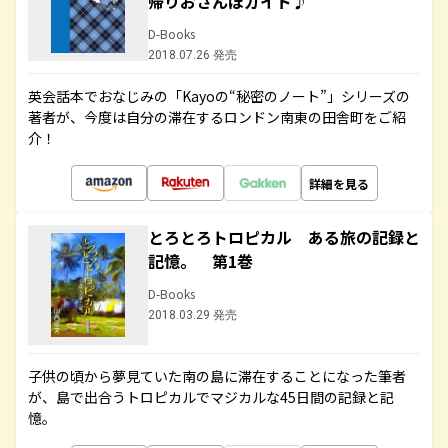
帰りおさんぽガイド♪
D-Books
2018.07.26 発売
英会話本でおなじみの「Kayoの“秘密のノート”」シリーズの
著者が、今度は自分の滞在するロンドン南東の田舎町をご紹
介！
詳細を見る
とろとろトロピカル ある旅の記録と
記憶。 第1巻
D-Books
2018.03.29 発売
子供の頃から夢見ていた南の島に滞在することになった筆者
が、島で出合うトロピカルでマジカルな45日間の記録と記
憶。