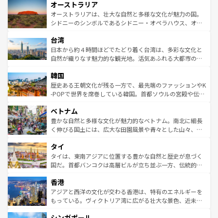
オーストラリア
部のニューオーリンズでは、音楽と美食が融合した独特の
ワイ島は見逃せない。また、定番の観光地といえばオアフ
文化が魅力。旅行者はアメリカの各地域で異なる魅力を楽
島だが、静かな自然を求めるならマウイ島やカウアイ島が
オーストラリアは、壮大な自然と多様な文化が魅力の国。
しみながら、その多様性と豊かな歴史を感じることができ
おすすめ。エメラルドグリーンに輝く海をはじめ、豊かな
シドニーのシンボルであるシドニー・オペラハウス、オー
るだろう。車でのロードトリップや列車の旅も、アメリカ
文化や歴史が息づいている。「アロハスピリット」と呼ば
ストラリア東海岸北部に広がる大サンゴ礁地帯グレートバ
ならではの贅沢な旅のスタイルだ。 なお、新着のアメリカ
台湾
れるおもてなしの心で訪れる人々を迎えてくれるハワイの
リアリーフや大陸中央部にそびえるウルル（エアーズロッ
情報は
コンテンツ一覧
を参照してほしい。
人々、おいしいローカルフードやハワイアンミュージッ
ク）、タスマニアの美しい原生林やケアンズの熱帯雨林な
日本から約４時間ほどでたどり着く台湾は、多彩な文化と
ク、伝統的なフラダンスなど、すべてがハワイの魅力を彩
ど、見どころがたくさん。また、カフェやワイン、オージ
自然が織りなす魅力的な観光地。活気あふれる大都市の台
っている。訪れるたびに新しい発見と感動が待っているハ
ービーフなどの食文化も豊かで、美味しいものであふれて
北やノスタルジックな町並みが人気な九份（ジォウフェ
ワイを、存分に味わってほしい。 なお、新着のハワイ情報
韓国
いる。アクティビティも充実しており、サーフィンやダイ
ン）、静ひつな山岳地帯である台湾東部など、都市の喧騒
は
コンテンツ一覧
を参照してほしい。
ビング、ハイキングなど、アウトドア好きにはたまらな
と山間の静けさが共存しており、訪れる人に新しい発見と
歴史ある王朝文化が残る一方で、最先端のファッションやK
い。オーストラリアの多彩な魅力を存分に味わいつくそ
驚きをもたらしてくれる。また、奥深い台湾の食文化も魅
-POPで世界を席巻している韓国。首都ソウルの宮殿や伝統
う。 なお、新着のオーストラリア情報は
コンテンツ一覧
を
力で、夜市などの屋台グルメから高級料理、ヘルシーで美
家屋が並ぶエリアでは韓国の歴史と文化に浸ることがで
参照してほしい。
ベトナム
容にもいいと評判のスイーツなど、バラエティ豊かな料理
き、地方に足を延ばせば四季折々の自然美を楽しむことが
が味わえる。 なお、新着の台湾情報は
コンテンツ一覧
を参
できる。そして、キムチや焼肉、絶品のストリートフード
豊かな自然と多様な文化が魅力的なベトナム。南北に細長
照してほしい。
まで、さまざまな韓国料理が待っている。夜には、韓国な
く伸びる国土には、広大な田園風景や青々とした山々、世
らではのナイトライフも堪能できる。あたたかいホスピタ
界遺産に登録された壮大な自然景観が点在し、都市部では
タイ
リティに包まれながら、韓国の多彩な魅力を心ゆくまで味
急速な発展と共に伝統が息づく。ハノイの古い町並みやホ
わってみてほしい。 なお、新着の韓国情報は
コンテンツ一
ーチミン市のフランス統治時代の建物も、独特の雰囲気を
タイは、東南アジアに位置する豊かな自然と歴史が息づく
覧
を参照してほしい。
醸し出している。また、バラエティの豊かさとおいしさで
国だ。首都バンコクは高層ビルが立ち並ぶ一方、伝統的な
世界中の食通を魅了してやまないベトナム料理も魅力のひ
寺院や市場がいたるところに点在し、古きよき文化と現代
香港
とつ。フォーやバインミー、ベトナムコーヒーなどは、ぜ
の活気が交差している。北部ではチェンマイなどの山岳地
ひ現地で味わいたい。どの地域を訪れてもあたたかい人々
帯で自然と触れ合い、南部ではプーケットやクラビの美し
アジアと西洋の文化が交わる香港は、特有のエネルギーを
が旅行者を迎えてくれるので、きっと忘れられない旅にな
いビーチでリゾート気分を楽しむことができる。タイ料理
もっている。ヴィクトリア湾に広がる壮大な景色、近未来
るはずだ。 なお、新着のベトナム情報は
コンテンツ一覧
を
は世界的に有名で、屋台から高級レストランまで味覚を刺
的なアートスポット、そして歴史と現代が融合した町並
参照してほしい。
シンガポール
激する。気候は一年中温暖で、どの季節にも異なる楽しみ
み、どこを訪れても感動するはず。観光スポットが密集し