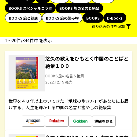
BOOKS スペシャルコラボ
BOOKS 旅の名言＆絶景
BOOKS 旅と健康
BOOKS 旅の読み物
BOOKS
D-Books
絞り込み条件を追加
1〜20件/344件中 を表示
悠久の教えをひもとく中国のことばと
絶景１００
BOOKS 旅の名言＆絶景
2022.12.15 発売
世界を４０年以上歩いてきた「地球の歩き方」があなたにお届
けする、人生を輝かせる中国の名言と癒やしの絶景集
詳細を見る