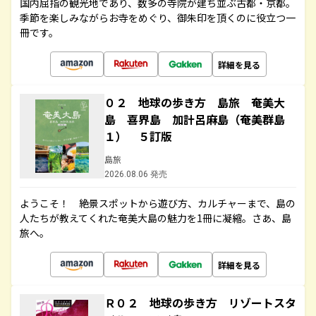
国内屈指の観光地であり、数多の寺院が建ち並ぶ古都・京都。
季節を楽しみながらお寺をめぐり、御朱印を頂くのに役立つ一
冊です。
詳細を見る
０２ 地球の歩き方 島旅 奄美大
島 喜界島 加計呂麻島（奄美群島
１） ５訂版
島旅
2026.08.06 発売
ようこそ！ 絶景スポットから遊び方、カルチャーまで、島の
人たちが教えてくれた奄美大島の魅力を1冊に凝縮。さあ、島
旅へ。
詳細を見る
Ｒ０２ 地球の歩き方 リゾートスタ