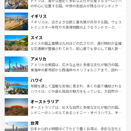
聖堂、美しいビーチ、そして豊かな自然が、訪れる者を心
ドイツは、豊かな歴史と多彩な文化が交差するヨーロッパ
ンテンツ一覧
を参照してほしい。
から魅了する。また、フランスは美食の国としても知ら
の中心に位置する国。中世の街並みが残るロマンチック街
れ、フランス料理はユネスコ無形文化遺産にも登録されて
道から、未来を先取りするようなモダンな都市まで多様な
イギリス
いる。シャンパンの発祥地であるランス、プロヴァンスの
顔を持つこの国は、どこを歩いても飽きることがない。ベ
香り高いラベンダー畑など、多彩な楽しみ方が可能だ。さ
ルリンの文化的活気、バイエルン州のアルプスの絶景、そ
イギリスは、古きよき伝統と最先端が共存する国。ウェス
らに、パリ以外の地域にも魅力が溢れており、どの街角に
してライン川沿いのワイン畑といった風景は必見。ビール
トミンスター寺院や大英博物館のようなランドマーク、歴
も豊かな歴史と文化が息づいている。パリ以外の個性あふ
とソーセージを味わいながら地元の人と過ごす楽しい時間
史ある大学都市、美しい丘陵地帯や牧歌的な風景など、エ
れる地方に足を運ぶとそれぞれで全く異なる文化を体験で
スイス
は、お酒好きな人にはぜひ体験してほしい。 なお、新着の
リアごとに異なる魅力がある。また、優雅なアフタヌーン
きるだろう。 なお、新着のフランス情報は
コンテンツ一覧
ドイツ情報は
コンテンツ一覧
を参照してほしい。
ティー、ビール好きにはたまらない英国パブ、サッカー観
スイスの国土面積は九州ほどの広さだが、運行時刻が正確
を参照してほしい。
戦など、本場だからこそできる体験も豊富。イギリスを旅
な交通網が整備されており、初心者でも安心して個人旅行
して楽しみつくそう。 なお、新着のイギリス情報は
コンテ
を楽しめる。日本同様に時刻表どおりの旅が可能だ。中世
アメリカ
ンツ一覧
を参照してほしい。
の建物がそのまま残る町や、スイスならではのユニークな
博物館もあり、アルプス観光だけでなく町歩きも満喫する
アメリカ合衆国は、広大な土地と多様な文化が魅力の国。
ことができる。国民の所得が高いため物価も高いが、旅行
東海岸の都市部から西海岸のカリフォルニアまで、訪れる
者向けの交通パス提供のサービスもあり、うまく活用すれ
場所ごとに異なる風景と体験が待っている。ニューヨーク
ハワイ
ば市内交通費無料で観光を楽しむこともできる。 なお、新
のような巨大都市は、観光、ショッピング、エンターテイ
着のスイス情報は
コンテンツ一覧
を参照してほしい。
ンメントが詰まった刺激的なスポットだ。一方、アメリカ
年間を通じて温暖な気候に恵まれ、多くの島で構成される
西部には大自然が広がり、グランドキャニオンやイエロー
ハワイは、どの島も独自の魅力をもっている。大自然の神
ストーン国立公園といった絶景が堪能できる。さらに、南
秘を感じたいなら、火山が生み出した壮大な景観を誇るハ
オーストラリア
部のニューオーリンズでは、音楽と美食が融合した独特の
ワイ島は見逃せない。また、定番の観光地といえばオアフ
文化が魅力。旅行者はアメリカの各地域で異なる魅力を楽
島だが、静かな自然を求めるならマウイ島やカウアイ島が
オーストラリアは、壮大な自然と多様な文化が魅力の国。
しみながら、その多様性と豊かな歴史を感じることができ
おすすめ。エメラルドグリーンに輝く海をはじめ、豊かな
シドニーのシンボルであるシドニー・オペラハウス、オー
るだろう。車でのロードトリップや列車の旅も、アメリカ
文化や歴史が息づいている。「アロハスピリット」と呼ば
ストラリア東海岸北部に広がる大サンゴ礁地帯グレートバ
ならではの贅沢な旅のスタイルだ。 なお、新着のアメリカ
台湾
れるおもてなしの心で訪れる人々を迎えてくれるハワイの
リアリーフや大陸中央部にそびえるウルル（エアーズロッ
情報は
コンテンツ一覧
を参照してほしい。
人々、おいしいローカルフードやハワイアンミュージッ
ク）、タスマニアの美しい原生林やケアンズの熱帯雨林な
日本から約４時間ほどでたどり着く台湾は、多彩な文化と