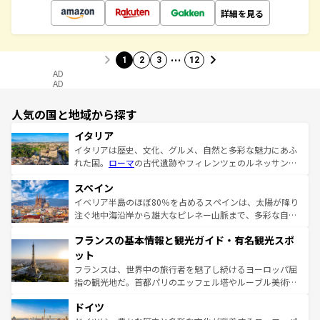
詳細を見る
…
1
2
3
12
AD
AD
人気の国と地域から探す
イタリア
イタリアは歴史、文化、グルメ、自然と多彩な魅力にあふ
れた国。
ローマ
の古代遺跡やフィレンツェのルネッサンス
美術、ヴェネツィアの運河など、歴史あるスポットはもち
スペイン
ろん、トスカーナの美しい田園風景やアマルフィ海岸の絶
景など、自然景観も見逃せない。観光の合間には、本場の
イベリア半島のほぼ80％を占めるスペインは、太陽が降り
ピザやパスタなど、絶品のイタリア料理を堪能することも
注ぐ地中海沿岸から雄大なピレネー山脈まで、多彩な自然
できる。朝目覚めてから夜眠るまで、すべての瞬間を楽し
と文化が詰まったヨーロッパ屈指の旅行先だ。多様な地域
フランスの基本情報と観光ガイド・有名観光スポ
ませてくれるイタリアで、忘れられない旅をしてみよう！
文化が根付くこの国では、情熱的なフラメンコ、熱気あふ
なお、新着のイタリア情報は
コンテンツ一覧
を参照してほ
れる闘牛、そして美味しいタパスが生活の一部となってい
ット
しい。
る。首都マドリードの洗練された雰囲気や、バルセロナの
フランスは、世界中の旅行者を魅了し続けるヨーロッパ屈
アートに溢れた街角から、地方では古代ローマ遺跡や中世
指の観光地だ。首都パリのエッフェル塔やルーブル美術館
の城塞都市、穏やかなビーチリゾートまで多彩な表情を見
といった象徴的なスポットから、田舎町の古風な美しさま
せる。地方によって風土や気候が異なるスペインはその個
ドイツ
で、幅広い魅力が詰まっている。華麗な宮殿、歴史的な大
性で訪れる人を魅了する。 なお、新着のスペイン情報は
コ