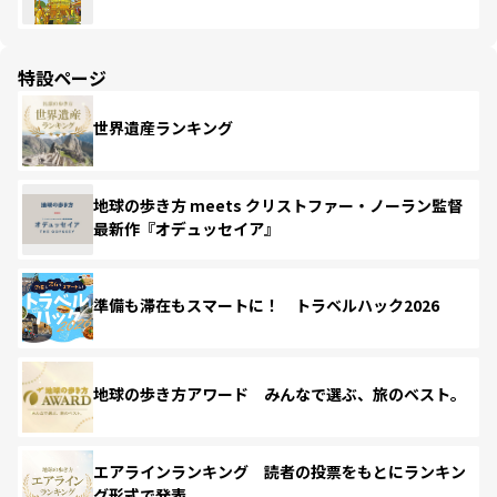
特設ページ
世界遺産ランキング
地球の歩き方 meets クリストファー・ノーラン監督
最新作『オデュッセイア』
準備も滞在もスマートに！ トラベルハック2026
地球の歩き方アワード みんなで選ぶ、旅のベスト。
エアラインランキング 読者の投票をもとにランキン
グ形式で発表