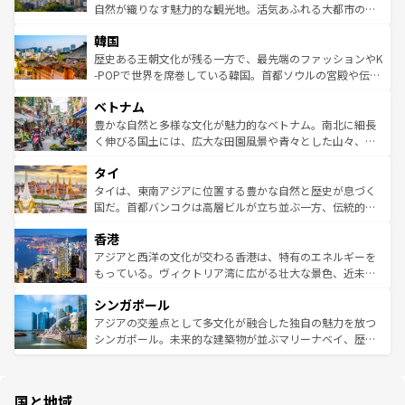
ク、伝統的なフラダンスなど、すべてがハワイの魅力を彩
ど、見どころがたくさん。また、カフェやワイン、オージ
自然が織りなす魅力的な観光地。活気あふれる大都市の台
っている。訪れるたびに新しい発見と感動が待っているハ
ービーフなどの食文化も豊かで、美味しいものであふれて
北やノスタルジックな町並みが人気な九份（ジォウフェ
ワイを、存分に味わってほしい。 なお、新着のハワイ情報
韓国
いる。アクティビティも充実しており、サーフィンやダイ
ン）、静ひつな山岳地帯である台湾東部など、都市の喧騒
は
コンテンツ一覧
を参照してほしい。
ビング、ハイキングなど、アウトドア好きにはたまらな
と山間の静けさが共存しており、訪れる人に新しい発見と
歴史ある王朝文化が残る一方で、最先端のファッションやK
い。オーストラリアの多彩な魅力を存分に味わいつくそ
驚きをもたらしてくれる。また、奥深い台湾の食文化も魅
-POPで世界を席巻している韓国。首都ソウルの宮殿や伝統
う。 なお、新着のオーストラリア情報は
コンテンツ一覧
を
力で、夜市などの屋台グルメから高級料理、ヘルシーで美
家屋が並ぶエリアでは韓国の歴史と文化に浸ることがで
参照してほしい。
ベトナム
容にもいいと評判のスイーツなど、バラエティ豊かな料理
き、地方に足を延ばせば四季折々の自然美を楽しむことが
が味わえる。 なお、新着の台湾情報は
コンテンツ一覧
を参
できる。そして、キムチや焼肉、絶品のストリートフード
豊かな自然と多様な文化が魅力的なベトナム。南北に細長
照してほしい。
まで、さまざまな韓国料理が待っている。夜には、韓国な
く伸びる国土には、広大な田園風景や青々とした山々、世
らではのナイトライフも堪能できる。あたたかいホスピタ
界遺産に登録された壮大な自然景観が点在し、都市部では
タイ
リティに包まれながら、韓国の多彩な魅力を心ゆくまで味
急速な発展と共に伝統が息づく。ハノイの古い町並みやホ
わってみてほしい。 なお、新着の韓国情報は
コンテンツ一
ーチミン市のフランス統治時代の建物も、独特の雰囲気を
タイは、東南アジアに位置する豊かな自然と歴史が息づく
覧
を参照してほしい。
醸し出している。また、バラエティの豊かさとおいしさで
国だ。首都バンコクは高層ビルが立ち並ぶ一方、伝統的な
世界中の食通を魅了してやまないベトナム料理も魅力のひ
寺院や市場がいたるところに点在し、古きよき文化と現代
香港
とつ。フォーやバインミー、ベトナムコーヒーなどは、ぜ
の活気が交差している。北部ではチェンマイなどの山岳地
ひ現地で味わいたい。どの地域を訪れてもあたたかい人々
帯で自然と触れ合い、南部ではプーケットやクラビの美し
アジアと西洋の文化が交わる香港は、特有のエネルギーを
が旅行者を迎えてくれるので、きっと忘れられない旅にな
いビーチでリゾート気分を楽しむことができる。タイ料理
もっている。ヴィクトリア湾に広がる壮大な景色、近未来
るはずだ。 なお、新着のベトナム情報は
コンテンツ一覧
を
は世界的に有名で、屋台から高級レストランまで味覚を刺
的なアートスポット、そして歴史と現代が融合した町並
参照してほしい。
シンガポール
激する。気候は一年中温暖で、どの季節にも異なる楽しみ
み、どこを訪れても感動するはず。観光スポットが密集し
が待っている。親しみやすいタイの人々、仏教を中心とし
ており、効率よく見どころを回れるのも魅力。息をのむよ
アジアの交差点として多文化が融合した独自の魅力を放つ
た文化、そして多様な観光資源が、訪れる旅人を魅了し続
うな絶景から文化的な体験まで、香港を存分に楽しみ尽く
シンガポール。未来的な建築物が並ぶマリーナベイ、歴史
ける。 なお、新着のタイ情報は
コンテンツ一覧
を参照して
そう。 なお、新着の香港情報は
コンテンツ一覧
を参照して
と伝統を感じられるエスニックタウン、多数の緑豊かな公
ほしい。
ほしい。
園や自然保護区など、自然が調和した近代的な景観と文化
の多様性あふれるカラフルな町は、どこを歩いても新しい
国と地域
発見がある。さらに、治安のよさや充実した公共交通機関