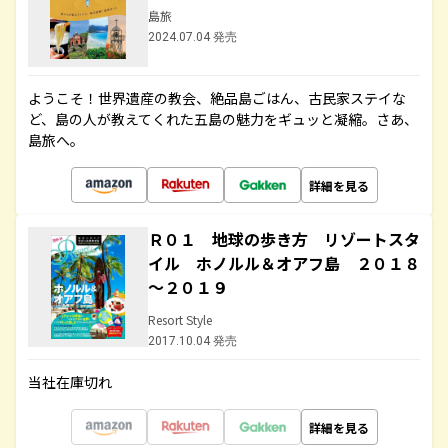
島旅
2024.07.04 発売
ようこそ！世界遺産の教会、絶品島ごはん、古民家ステイな
ど、島の人が教えてくれた五島の魅力をギュッと凝縮。さあ、
島旅へ。
詳細を見る
Ｒ０１ 地球の歩き方 リゾートスタ
イル ホノルル＆オアフ島 ２０１８
～２０１９
Resort Style
2017.10.04 発売
当社在庫切れ
詳細を見る