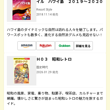
イル ハワイ島 ２０１９～２０２０
Resort Style
2018.11.14 発売
ハワイ島のダイナミックな自然は訪れる人々を魅了します。パ
ワースポットも数多く、進化する自然派グルメも見逃せない！
詳細を見る
Ｈ０３ 昭和レトロ
歴史時代
2026.01.29 発売
昭和の風景、家電、乗り物、駄菓子、喫茶店、カルチャーまで
網羅。懐かしさと驚きが詰まった昭和レトロの魅力を旅するガ
イド。