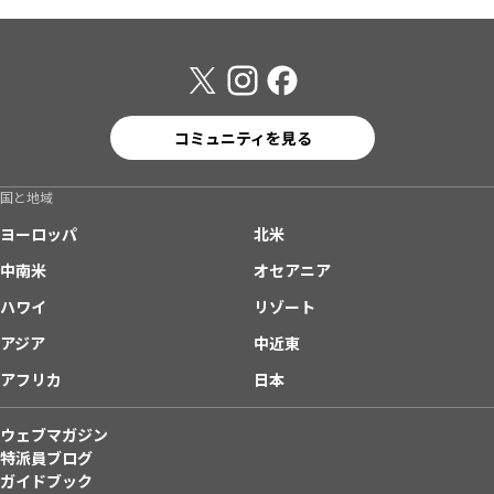
コミュニティを見る
国と地域
ヨーロッパ
北米
中南米
オセアニア
ハワイ
リゾート
アジア
中近東
アフリカ
日本
ウェブマガジン
特派員ブログ
ガイドブック