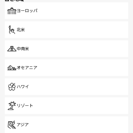
も、旅行者にとっては魅力的なポイント。グルメも豊富
で、ホーカーズは地元の風情を楽しめる外せないスポット
ヨーロッパ
だ。訪れる人を飽きさせないシンガポールで、多様な魅力
を体感しよう。 なお、新着のシンガポール情報は
コンテン
ツ一覧
を参照してほしい。
北米
中南米
オセアニア
ハワイ
リゾート
アジア